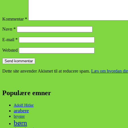
Kommentar
*
Navn
*
E-mail
*
Websted
Dette site anvender Akismet til at reducere spam.
Læs om hvordan din
Populære emner
Adolf Hitler
arabere
bryster
børn