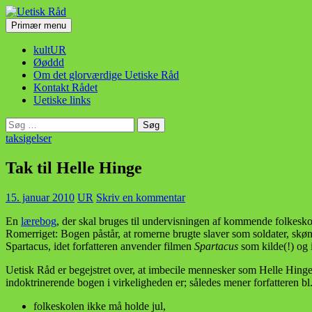
Hop
til
Søg
Primær menu
indhold
Uetisk Råd
kultUR
Øøddd
Om det glorværdige Uetiske Råd
Kontakt Rådet
Uetiske links
Søg
efter:
taksigelser
Tak til Helle Hinge
15. januar 2010
UR
Skriv en kommentar
En
lærebog
, der skal bruges til undervisningen af kommende folkesko
Romerriget: Bogen påstår, at romerne brugte slaver som soldater, skø
Spartacus, idet forfatteren anvender filmen
Spartacus
som kilde(!) og i
Uetisk Råd er begejstret over, at imbecile mennesker som Helle Hinge 
indoktrinerende bogen i virkeligheden er; således mener forfatteren bl.
folkeskolen ikke må holde jul,