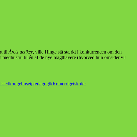
t til
Årets uetiker
, ville Hinge stå stærkt i konkurrencen om den
som medhustru til én af de nye magthavere (hvorved hun omsider vil
isted
kongehuset
pædagogik
Romerriget
skoler