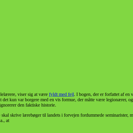
lelærere, viser sig at være
fyldt med fejl
. I bogen, der er forfattet af e
nt det kun var borgere med en vis formue, der måtte være legionærer, o
gnorerer den faktiske historie.
skal skrive lærebøger til landets i forvejen fordummede seminarister, 
a., at