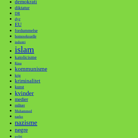
demokrati
diktatur
DR
dyr
EU
fordummelse
homoseksuelle
industri
islam
katolicisme
Kina
kommunisme
krig
kriminalitet
kunst
kvinder
medier
militær
Muhammed
narko
nazisme
negre
politi