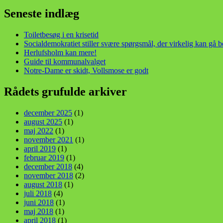
din stemme i et sygt, sygt samfund!
Seneste indlæg
Toiletbesøg i en krisetid
Socialdemokratiet stiller svære spørgsmål, der virkelig kan gå 
Herlufsholm kan mere!
Guide til kommunalvalget
Notre-Dame er skidt, Vollsmose er godt
Rådets grufulde arkiver
december 2025
(1)
august 2025
(1)
maj 2022
(1)
november 2021
(1)
april 2019
(1)
februar 2019
(1)
december 2018
(4)
november 2018
(2)
august 2018
(1)
juli 2018
(4)
juni 2018
(1)
maj 2018
(1)
april 2018
(1)