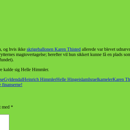
n, og hvis ikke
skrigeballonen Karen Thisted
allerede var blevet udnævn
lrytternes magtovertagelse; herefter vil hun sikkert kunne få en plads 
fundet).
re kalde sig Helle Himmler.
se
Gyldendal
Heinrich Himmler
Helle Hinge
islam
Israel
kameler
Karen Th
 finanserne!
et med
*