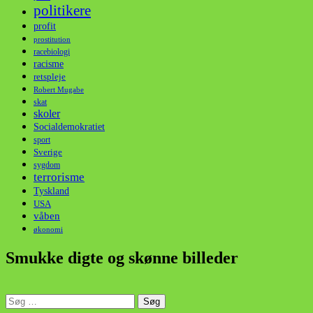
politikere
profit
prostitution
racebiologi
racisme
retspleje
Robert Mugabe
skat
skoler
Socialdemokratiet
sport
Sverige
sygdom
terrorisme
Tyskland
USA
våben
økonomi
Smukke digte og skønne billeder
Søg
efter: