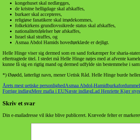
kongehuset skal nedlægges,
de kristne helligdage skal afskaffes,
burkaer skal accepteres,
religiøse fanatikere skal imødekommes,
folkekirkens grundlovssikrede status skal afskaffes,
nationalitetsfølelser bør afskaffes,
Israel skal straffes, og
Asmaa Abdol Hamids hovedtørklæde er dejligt.
Helle Hinge viser sig dermed som en sand forkæmper for sharia-state
eftertragtede titel. I stedet må Helle Hinge nøjes med at afvente kame
kunne få sig en rigtig mand og dermed udfylde sin bestemmelse i sam
*) Øøødd, latterligt navn, mener Uetisk Råd. Helle Hinge burde helle
Årets mest uetiske personlighed
Asmaa Abdol-Hamid
burka
fordummel
Indlægsnavigation
Forrige indlæg
Mere mafia i EU
Næste indlæg
Lad Henriette Kjær styre
Skriv et svar
Din e-mailadresse vil ikke blive publiceret.
Krævede felter er marker