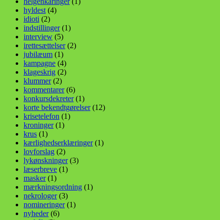
helgenkåringer
(1)
hyldest
(4)
idioti
(2)
indstillinger
(1)
interview
(5)
irettesættelser
(2)
jubilæum
(1)
kampagne
(4)
klageskrig
(2)
klummer
(2)
kommentarer
(6)
konkursdekreter
(1)
korte bekendtgørelser
(12)
krisetelefon
(1)
kroninger
(1)
krus
(1)
kærlighedserklæringer
(1)
lovforslag
(2)
lykønskninger
(3)
læserbreve
(1)
masker
(1)
mærkningsordning
(1)
nekrologer
(3)
nomineringer
(1)
nyheder
(6)