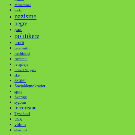
Muhammed
narko
nazisme
negre
politi
politikere
profit
prostitution
racebiologi
racisme
retspleje
Robert Mugabe
skat
skoler
Socialdemokratiet
sport
Sverige
sygdom
terrorisme
Tyskland
USA
våben
økonomi