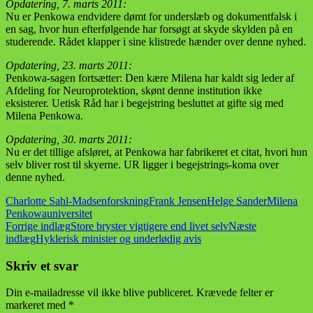
Opdatering, 7. marts 2011:
Nu er Penkowa endvidere dømt for underslæb og dokumentfalsk i
en sag, hvor hun efterfølgende har forsøgt at skyde skylden på en
studerende. Rådet klapper i sine klistrede hænder over denne nyhed.
Opdatering, 23. marts 2011:
Penkowa-sagen fortsætter: Den kære Milena har kaldt sig leder af
Afdeling for Neuroprotektion, skønt denne institution ikke
eksisterer. Uetisk Råd har i begejstring besluttet at gifte sig med
Milena Penkowa.
Opdatering, 30. marts 2011:
Nu er det tillige afsløret, at Penkowa har fabrikeret et citat, hvori hun
selv bliver rost til skyerne. UR ligger i begejstrings-koma over
denne nyhed.
Charlotte Sahl-Madsen
forskning
Frank Jensen
Helge Sander
Milena
Penkowa
universitet
Indlægsnavigation
Forrige indlæg
Store bryster vigtigere end livet selv
Næste
indlæg
Hyklerisk minister og underlødig avis
Skriv et svar
Din e-mailadresse vil ikke blive publiceret.
Krævede felter er
markeret med
*