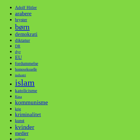
Adolf Hitler
arabere
bryster
børn
demokrati
diktatur
DR
dyr
EU
fordummelse
homoseksuelle
industri
islam
katolicisme
Kina
kommunisme
krig
kriminalitet
kunst
kvinder
medier
militær