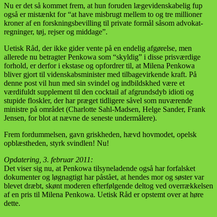
Nu er det så kommet frem, at hun foruden lægevidenskabelig fup
også er mistænkt for “at have misbrugt mellem to og tre millioner
kroner af en forskningsbevilling til private formål såsom advokat­
regninger, tøj, rejser og middage”.
Uetisk Råd, der ikke gider vente på en endelig afgørelse, men
allerede nu betragter Penkowa som “skyldig” i disse prisværdige
forhold, er derfor i ekstase og opfordrer til, at Milena Penkowa
bliver gjort til videnskabsminister med tilbagevirkende kraft. På
denne post vil hun med sin svindel og indbildskhed være et
værdifuldt supplement til den cocktail af afgrundsdyb idioti og
stupide floskler, der har præget tidligere såvel som nuværende
ministre på området (Charlotte Sahl-Madsen, Helge Sander, Frank
Jensen, for blot at nævne de seneste undermålere).
Frem fordummelsen, gavn griskheden, hævd hovmodet, opelsk
opblæstheden, styrk svindlen! Nu!
Opdatering, 3. februar 2011:
Det viser sig nu, at Penkowa tilsyneladende også har forfalsket
dokumenter og løgnagtigt har påstået, at hendes mor og søster var
blevet dræbt, skønt moderen efterfølgende deltog ved overrækkelsen
af en pris til Milena Penkowa. Uetisk Råd er opstemt over at høre
dette.