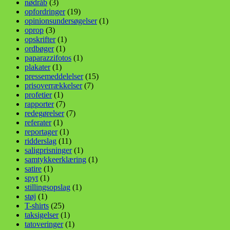
nødråb
(3)
opfordringer
(19)
opinionsundersøgelser
(1)
oprop
(3)
opskrifter
(1)
ordbøger
(1)
paparazzifotos
(1)
plakater
(1)
pressemeddelelser
(15)
prisoverrækkelser
(7)
profetier
(1)
rapporter
(7)
redegørelser
(7)
referater
(1)
reportager
(1)
ridderslag
(11)
saligprisninger
(1)
samtykkeerklæring
(1)
satire
(1)
spyt
(1)
stillingsopslag
(1)
støj
(1)
T-shirts
(25)
taksigelser
(1)
tatoveringer
(1)