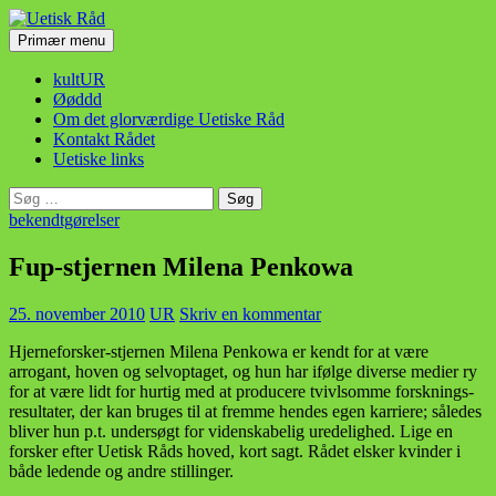
Hop
til
Søg
Primær menu
indhold
Uetisk Råd
kultUR
Øøddd
Om det glorværdige Uetiske Råd
Kontakt Rådet
Uetiske links
Søg
efter:
bekendtgørelser
Fup-stjernen Milena Penkowa
25. november 2010
UR
Skriv en kommentar
Hjerneforsker-stjernen Milena Penkowa er kendt for at være
arrogant, hoven og selvoptaget, og hun har ifølge diverse medier ry
for at være lidt for hurtig med at producere tvivlsomme forsknings­
resultater, der kan bruges til at fremme hendes egen karriere; således
bliver hun p.t. undersøgt for videnskabelig uredelighed. Lige en
forsker efter Uetisk Råds hoved, kort sagt. Rådet elsker kvinder i
både ledende og andre stillinger.