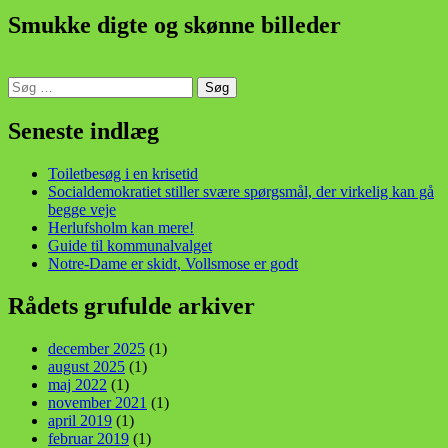
Smukke digte og skønne billeder
Søg
efter:
din stemme i et sygt, sygt samfund!
Seneste indlæg
Toiletbesøg i en krisetid
Socialdemokratiet stiller svære spørgsmål, der virkelig kan gå
begge veje
Herlufsholm kan mere!
Guide til kommunalvalget
Notre-Dame er skidt, Vollsmose er godt
Rådets grufulde arkiver
december 2025
(1)
august 2025
(1)
maj 2022
(1)
november 2021
(1)
april 2019
(1)
februar 2019
(1)