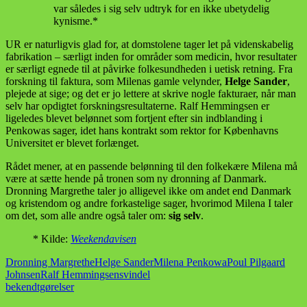
var således i sig selv udtryk for en ikke ubetydelig
kynisme.*
UR er naturligvis glad for, at domstolene tager let på videnskabelig
fabrikation – særligt inden for områder som medicin, hvor resultater
er særligt egnede til at påvirke folkesundheden i uetisk retning. Fra
forskning til faktura, som Milenas gamle velynder,
Helge Sander
,
plejede at sige; og det er jo lettere at skrive nogle fakturaer, når man
selv har opdigtet forskningsresultaterne. Ralf Hemmingsen er
ligeledes blevet belønnet som fortjent efter sin indblanding i
Penkowas sager, idet hans kontrakt som rektor for Københavns
Universitet er blevet forlænget.
Rådet mener, at en passende belønning til den folkekære Milena må
være at sætte hende på tronen som ny dronning af Danmark.
Dronning Margrethe taler jo alligevel ikke om andet end Danmark
og kristendom og andre forkastelige sager, hvorimod Milena I taler
om det, som alle andre også taler om:
sig selv
.
* Kilde:
Weekendavisen
Dronning Margrethe
Helge Sander
Milena Penkowa
Poul Pilgaard
Johnsen
Ralf Hemmingsen
svindel
bekendtgørelser