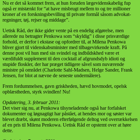
Nu er det så kommet frem, at hun foruden lægevidenskabelig fup
også er mistænkt for “at have misbrugt mellem to og tre millioner
kroner af en forskningsbevilling til private formål såsom advokat­
regninger, tøj, rejser og middage”.
Uetisk Råd, der ikke gider vente på en endelig afgørelse, men
allerede nu betragter Penkowa som “skyldig” i disse prisværdige
forhold, er derfor i ekstase og opfordrer til, at Milena Penkowa
bliver gjort til videnskabsminister med tilbagevirkende kraft. På
denne post vil hun med sin svindel og indbildskhed være et
værdifuldt supplement til den cocktail af afgrundsdyb idioti og
stupide floskler, der har præget tidligere såvel som nuværende
ministre på området (Charlotte Sahl-Madsen, Helge Sander, Frank
Jensen, for blot at nævne de seneste undermålere).
Frem fordummelsen, gavn griskheden, hævd hovmodet, opelsk
opblæstheden, styrk svindlen! Nu!
Opdatering, 3. februar 2011:
Det viser sig nu, at Penkowa tilsyneladende også har forfalsket
dokumenter og løgnagtigt har påstået, at hendes mor og søster var
blevet dræbt, skønt moderen efterfølgende deltog ved overrækkelsen
af en pris til Milena Penkowa. Uetisk Råd er opstemt over at høre
dette.