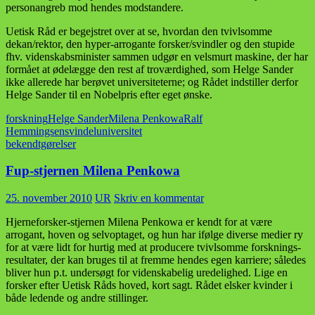
personangreb mod hendes modstandere.
Uetisk Råd er begejstret over at se, hvordan den tvivlsomme
dekan/rektor, den hyper-arrogante forsker/svindler og den stupide
fhv. videnskabsminister sammen udgør en velsmurt maskine, der har
formået at ødelægge den rest af troværdighed, som Helge Sander
ikke allerede har berøvet universiteterne; og Rådet indstiller derfor
Helge Sander til en Nobelpris efter eget ønske.
forskning
Helge Sander
Milena Penkowa
Ralf
Hemmingsen
svindel
universitet
bekendtgørelser
Fup-stjernen Milena Penkowa
25. november 2010
UR
Skriv en kommentar
Hjerneforsker-stjernen Milena Penkowa er kendt for at være
arrogant, hoven og selvoptaget, og hun har ifølge diverse medier ry
for at være lidt for hurtig med at producere tvivlsomme forsknings­
resultater, der kan bruges til at fremme hendes egen karriere; således
bliver hun p.t. undersøgt for videnskabelig uredelighed. Lige en
forsker efter Uetisk Råds hoved, kort sagt. Rådet elsker kvinder i
både ledende og andre stillinger.