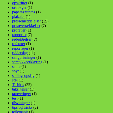
opskrifter
(1)
ordbøger
(1)
paparazzifotos
(1)
plakater
(1)
pressemeddelelser
(15)
prisoverrækkelser
(7)
profetier
(1)
rapporter
(7)
redegørelser
(7)
referater
(1)
reportager
(1)
ridderslag
(11)
saligprisninger
(1)
samtykkeerklæring
(1)
satire
(1)
spyt
(1)
stillingsopslag
(1)
støj
(1)
T-shirts
(25)
taksigelser
(1)
tatoveringer
(1)
test
(1)
tilsvininger
(1)
tips og tricks
(2)
toiletpapir
(1)