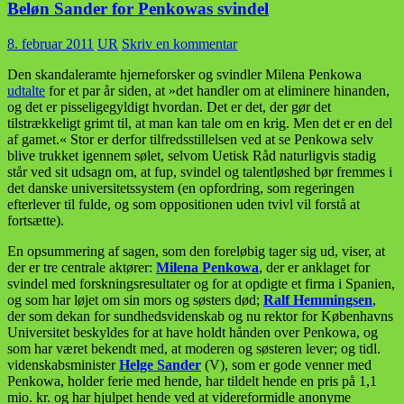
Beløn Sander for Penkowas svindel
8. februar 2011
UR
Skriv en kommentar
Den skandaleramte hjerneforsker og svindler Milena Penkowa
udtalte
for et par år siden, at »det handler om at eliminere hinanden,
og det er pisseligegyldigt hvordan. Det er det, der gør det
tilstrækkeligt grimt til, at man kan tale om en krig. Men det er en del
af gamet.« Stor er derfor tilfredsstillelsen ved at se Penkowa selv
blive trukket igennem sølet, selvom Uetisk Råd naturligvis stadig
står ved sit udsagn om, at fup, svindel og talentløshed bør fremmes i
det danske universitetssystem (en opfordring, som regeringen
efterlever til fulde, og som oppositionen uden tvivl vil forstå at
fortsætte).
En opsummering af sagen, som den foreløbig tager sig ud, viser, at
der er tre centrale aktører:
Milena Penkowa
, der er anklaget for
svindel med forskningsresultater og for at opdigte et firma i Spanien,
og som har løjet om sin mors og søsters død;
Ralf Hemmingsen
,
der som dekan for sundhedsvidenskab og nu rektor for Københavns
Universitet beskyldes for at have holdt hånden over Penkowa, og
som har været bekendt med, at moderen og søsteren lever; og tidl.
videnskabsminister
Helge Sander
(V), som er gode venner med
Penkowa, holder ferie med hende, har tildelt hende en pris på 1,1
mio. kr. og har hjulpet hende ved at videreformidle anonyme