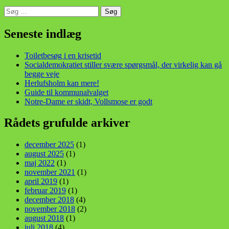
Søg
efter:
din stemme i et sygt, sygt samfund!
Seneste indlæg
Toiletbesøg i en krisetid
Socialdemokratiet stiller svære spørgsmål, der virkelig kan gå
begge veje
Herlufsholm kan mere!
Guide til kommunalvalget
Notre-Dame er skidt, Vollsmose er godt
Rådets grufulde arkiver
december 2025
(1)
august 2025
(1)
maj 2022
(1)
november 2021
(1)
april 2019
(1)
februar 2019
(1)
december 2018
(4)
november 2018
(2)
august 2018
(1)
juli 2018
(4)