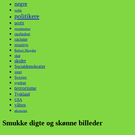
negre
politi
politikere
profit
prostitution
racebiologi
racisme
retspleje
Robert Mugabe
skat
skoler
Socialdemokratiet
sport
Sverige
sygdom
terrorisme
Tyskland
USA
våben
økonomi
Smukke digte og skønne billeder