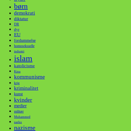
børn
demokrati
diktatur
DR
dyr
EU
fordummelse
homoseksuelle
industri
islam
katolicisme
Kina
kommunisme
krig
kriminalitet
kunst
kvinder
medier
militær
Muhammed
narko
nazisme