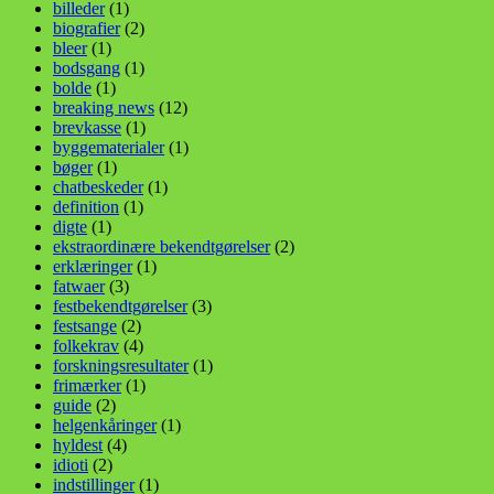
billeder
(1)
biografier
(2)
bleer
(1)
bodsgang
(1)
bolde
(1)
breaking news
(12)
brevkasse
(1)
byggematerialer
(1)
bøger
(1)
chatbeskeder
(1)
definition
(1)
digte
(1)
ekstraordinære bekendtgørelser
(2)
erklæringer
(1)
fatwaer
(3)
festbekendtgørelser
(3)
festsange
(2)
folkekrav
(4)
forskningsresultater
(1)
frimærker
(1)
guide
(2)
helgenkåringer
(1)
hyldest
(4)
idioti
(2)
indstillinger
(1)