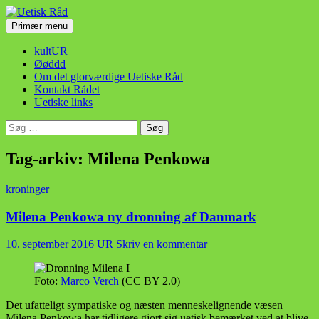
Hop
til
Søg
Primær menu
indhold
Uetisk Råd
kultUR
Øøddd
Om det glorværdige Uetiske Råd
Kontakt Rådet
Uetiske links
Søg
efter:
Tag-arkiv: Milena Penkowa
kroninger
Milena Penkowa ny dronning af Danmark
10. september 2016
UR
Skriv en kommentar
Foto:
Marco Verch
(CC BY 2.0)
Det ufatteligt sympatiske og næsten menneskelignende væsen
Milena Penkowa har tidligere gjort sig uetisk bemærket ved at blive