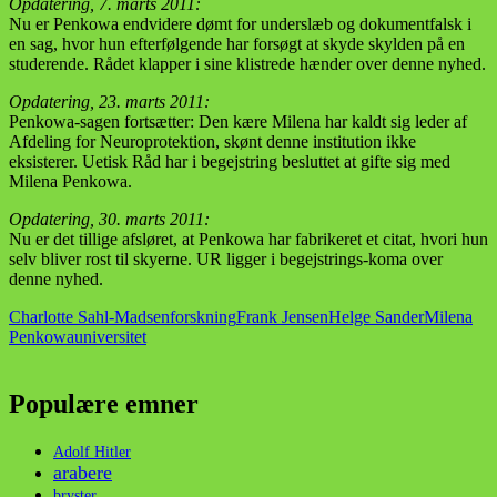
Opdatering, 7. marts 2011:
Nu er Penkowa endvidere dømt for underslæb og dokumentfalsk i
en sag, hvor hun efterfølgende har forsøgt at skyde skylden på en
studerende. Rådet klapper i sine klistrede hænder over denne nyhed.
Opdatering, 23. marts 2011:
Penkowa-sagen fortsætter: Den kære Milena har kaldt sig leder af
Afdeling for Neuroprotektion, skønt denne institution ikke
eksisterer. Uetisk Råd har i begejstring besluttet at gifte sig med
Milena Penkowa.
Opdatering, 30. marts 2011:
Nu er det tillige afsløret, at Penkowa har fabrikeret et citat, hvori hun
selv bliver rost til skyerne. UR ligger i begejstrings-koma over
denne nyhed.
Charlotte Sahl-Madsen
forskning
Frank Jensen
Helge Sander
Milena
Penkowa
universitet
Populære emner
Adolf Hitler
arabere
bryster