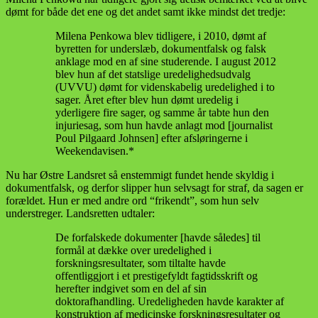
dømt for både det ene og det andet samt ikke mindst det tredje:
Milena Penkowa blev tidligere, i 2010, dømt af
byretten for underslæb, dokumentfalsk og falsk
anklage mod en af sine studerende. I august 2012
blev hun af det statslige uredelighedsudvalg
(UVVU) dømt for videnskabelig uredelighed i to
sager. Året efter blev hun dømt uredelig i
yderligere fire sager, og samme år tabte hun den
injuriesag, som hun havde anlagt mod [journalist
Poul Pilgaard Johnsen] efter afsløringerne i
Weekendavisen.*
Nu har Østre Landsret så enstemmigt fundet hende skyldig i
dokumentfalsk, og derfor slipper hun selvsagt for straf, da sagen er
forældet. Hun er med andre ord “frikendt”, som hun selv
understreger. Landsretten udtaler:
De forfalskede dokumenter [havde således] til
formål at dække over uredelighed i
forskningsresultater, som tiltalte havde
offentliggjort i et prestigefyldt fagtidsskrift og
herefter indgivet som en del af sin
doktorafhandling. Uredeligheden havde karakter af
konstruktion af medicinske forskningsresultater og