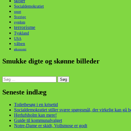
skoler
Socialdemokratiet
sport
Sverige
sygdom
terrorisme
Tyskland
USA
våben
økonomi
Smukke digte og skønne billeder
Søg
efter:
din stemme i et sygt, sygt samfund!
Seneste indlæg
Toiletbesøg i en krisetid
Socialdemokratiet stiller svære spørgsmål, der virkelig kan gå 
Herlufsholm kan mere!
Guide til kommunalvalget
Notre-Dame er skidt, Vollsmose er godt