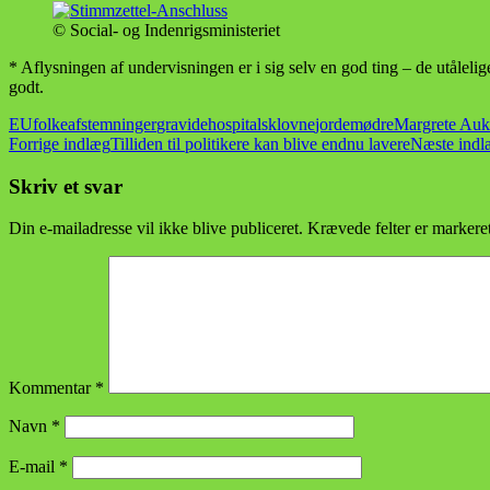
© Social- og Indenrigsministeriet
* Aflysningen af undervisningen er i sig selv en god ting – de utålel
godt.
EU
folkeafstemninger
gravide
hospitalsklovne
jordemødre
Margrete Au
Indlægsnavigation
Forrige indlæg
Tilliden til politikere kan blive endnu lavere
Næste indl
Skriv et svar
Din e-mailadresse vil ikke blive publiceret.
Krævede felter er marker
Kommentar
*
Navn
*
E-mail
*