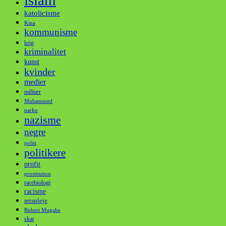
islam
katolicisme
Kina
kommunisme
krig
kriminalitet
kunst
kvinder
medier
militær
Muhammed
narko
nazisme
negre
politi
politikere
profit
prostitution
racebiologi
racisme
retspleje
Robert Mugabe
skat