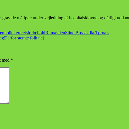
ige gravide må føde under vejledning af hospitalsklovne og dårligt udd
ken
politikere
retsforbehold
Rumænien
Stine Bosse
Ulla Tørnæs
æg
Derfor stemte folk nej
et med
*