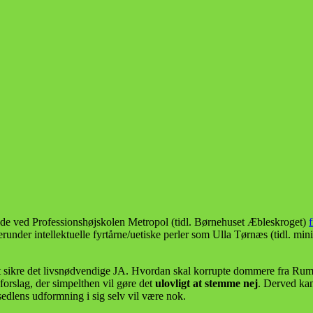
de ved Professionshøjskolen Metropol (tidl. Børnehuset Æbleskroget)
runder intellektuelle fyrtårne/uetiske perler som Ulla Tørnæs (tidl. mi
t sikre det livsnødvendige JA. Hvordan skal korrupte dommere fra Rumæn
forslag, der simpelthen vil gøre det
ulovligt at stemme nej
. Derved kan 
edlens udformning i sig selv vil være nok.