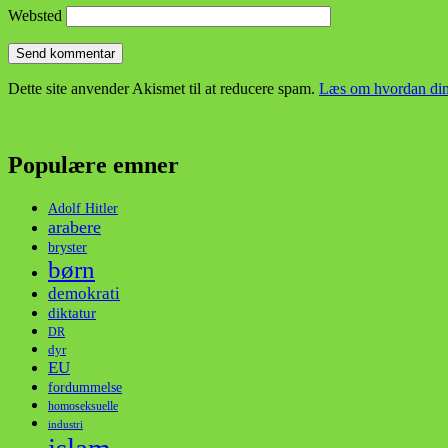
Websted
Dette site anvender Akismet til at reducere spam.
Læs om hvordan din
Populære emner
Adolf Hitler
arabere
bryster
børn
demokrati
diktatur
DR
dyr
EU
fordummelse
homoseksuelle
industri