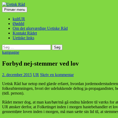
Hop
til
Søg
Primær menu
indhold
Uetisk Råd
kultUR
Øøddd
Om det glorværdige Uetiske Råd
Kontakt Rådet
Uetiske links
Søg
efter:
kampagne
Forbyd nej-stemmer ved lov
2. december 2015
UR
Skriv en kommentar
Uetisk Råd har netop med glæde erfaret, hvordan jordemoderstuderen
folkeafstemningen, hvori der udelukkende deltog ja-propagandister, he
(tidl. person).
Rådet mener dog, at man kan/bør/må gå endnu hårdere til værks for a
UR ønsker derfor, at Folketinget inden i morgen hastebehandler et lov
gennemføre loven inden i morgen, må man sætte sin lid til, at stemmes