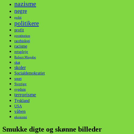
nazisme
negre
politi
politikere
profit
prostitution
racebiologi
racisme
retspleje
Robert Mugabe
skat
skoler
Socialdemokratiet
sport
Sverige
sygdom
terrorisme
Tyskland
USA
våben
økonomi
Smukke digte og skønne billeder