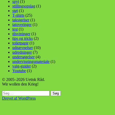
spyt
(1)
stillingsopslag
(1)
støj
(1)
T-shirts
(25)
taksigelser
(1)
tatoveringer
(1)
test
(1)
tilsvininger
(1)
tips og tricks
(2)
toiletpapir
(1)
udnævnelser
(10)
udredninger
(7)
undersøgelser
(4)
undervisningsmateriale
(1)
valg-guider
(2)
Youtube
(1)
© 2005–2026 Uetisk Råd.
Wir wollen den Krieg!
Søg
efter:
Drevet af WordPress