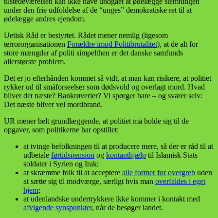
tilstedeværelsen kan ikke have undgået at ødelægge stemningen
under den frie udfoldelse af de “unges” demokratiske ret til at
ødelægge andres ejendom.
Uetisk Råd er bestyrtet. Rådet mener nemlig (ligesom
terrororganisationen
Forældre imod Politibrutalitet
), at de alt for
store mængder af politi simpelthen er det danske samfunds
allerstørste problem.
Det er jo efterhånden kommet så vidt, at man kan risikere, at politiet
rykker ud til småforseelser som dødsvold og overlagt mord. Hvad
bliver det næste? Bankrøverier? Vi spørger bare – og svarer selv:
Det næste bliver vel mordbrand.
UR mener helt grundlæggende, at politiet må holde sig til de
opgaver, som politikerne har opstillet:
at tvinge befolkningen til at producere mere, så der er råd til at
udbetale
førtidspension
og
kontanthjælp
til Islamisk Stats
soldater i Syrien og Irak;
at skræmme folk til at acceptere
alle former for overgreb
uden
at sætte sig til modværge, særligt hvis man
overfaldes i eget
hjem
;
at udenlandske undertrykkere ikke kommer i kontakt med
afvigende synspunkter
, når de besøger landet.