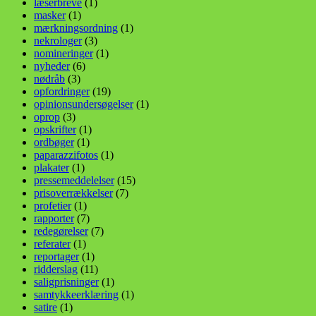
læserbreve
(1)
masker
(1)
mærkningsordning
(1)
nekrologer
(3)
nomineringer
(1)
nyheder
(6)
nødråb
(3)
opfordringer
(19)
opinionsundersøgelser
(1)
oprop
(3)
opskrifter
(1)
ordbøger
(1)
paparazzifotos
(1)
plakater
(1)
pressemeddelelser
(15)
prisoverrækkelser
(7)
profetier
(1)
rapporter
(7)
redegørelser
(7)
referater
(1)
reportager
(1)
ridderslag
(11)
saligprisninger
(1)
samtykkeerklæring
(1)
satire
(1)