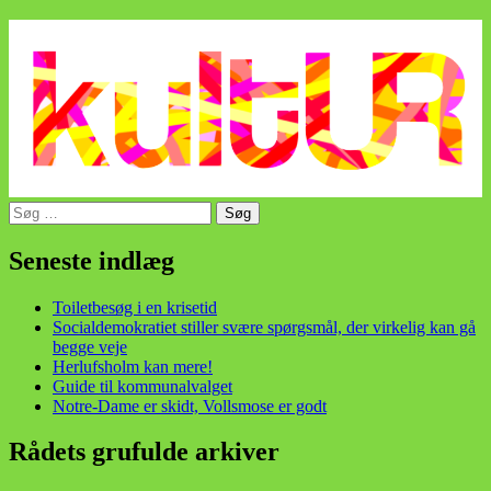
Søg
efter:
din stemme i et sygt, sygt samfund!
Seneste indlæg
Toiletbesøg i en krisetid
Socialdemokratiet stiller svære spørgsmål, der virkelig kan gå
begge veje
Herlufsholm kan mere!
Guide til kommunalvalget
Notre-Dame er skidt, Vollsmose er godt
Rådets grufulde arkiver