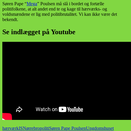
Søren Pape “
Mega
” Poulsen må slå i bordet og fortælle
politifolkene, at alt andet end te og kage til hærværks- og
voldsmændene er lig med politibrutalitet. Vi kan ikke være det
bekendt.
Se indlægget på Youtube
hærværk
IS
Nørrebro
politi
Søren Pape Poulsen
Ungdomshuset