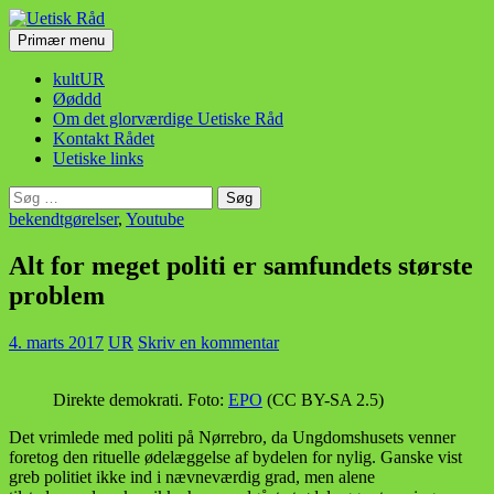
Hop
til
Søg
Primær menu
indhold
Uetisk Råd
kultUR
Øøddd
Om det glorværdige Uetiske Råd
Kontakt Rådet
Uetiske links
Søg
efter:
bekendtgørelser
,
Youtube
Alt for meget politi er samfundets største
problem
4. marts 2017
UR
Skriv en kommentar
Direkte demokrati. Foto:
EPO
(CC BY-SA 2.5)
Det vrimlede med politi på Nørrebro, da Ungdomshusets venner
foretog den rituelle ødelæggelse af bydelen for nylig. Ganske vist
greb politiet ikke ind i nævneværdig grad, men alene