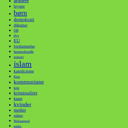
arabere
bryster
børn
demokrati
diktatur
DR
dyr
EU
fordummelse
homoseksuelle
industri
islam
katolicisme
Kina
kommunisme
krig
kriminalitet
kunst
kvinder
medier
militær
Muhammed
narko