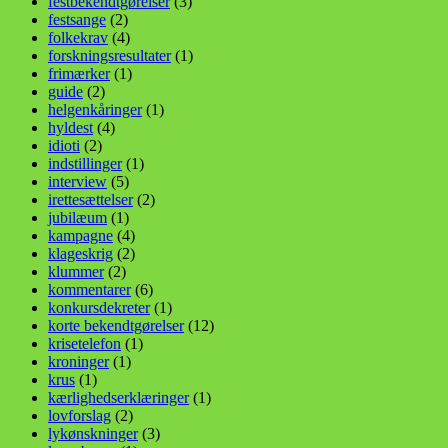
festbekendtgørelser
(3)
festsange
(2)
folkekrav
(4)
forskningsresultater
(1)
frimærker
(1)
guide
(2)
helgenkåringer
(1)
hyldest
(4)
idioti
(2)
indstillinger
(1)
interview
(5)
irettesættelser
(2)
jubilæum
(1)
kampagne
(4)
klageskrig
(2)
klummer
(2)
kommentarer
(6)
konkursdekreter
(1)
korte bekendtgørelser
(12)
krisetelefon
(1)
kroninger
(1)
krus
(1)
kærlighedserklæringer
(1)
lovforslag
(2)
lykønskninger
(3)