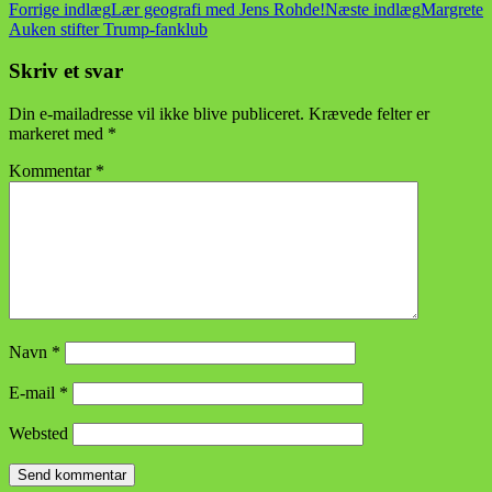
Indlægsnavigation
Forrige indlæg
Lær geografi med Jens Rohde!
Næste indlæg
Margrete
Auken stifter Trump-fanklub
Skriv et svar
Din e-mailadresse vil ikke blive publiceret.
Krævede felter er
markeret med
*
Kommentar
*
Navn
*
E-mail
*
Websted