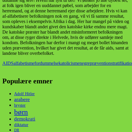
uddanne sig selv! Hvem har lyst til det? Vi ønsker jo alle dybest set,
at folk igen bliver en uuddannet pøbel, som arbejder for en
herremand, og at denne herremand ejer disse arbejdere. Hvis vi kan
af-alfabetisere befolkningen nok en gang, vil vi få samme resultat,
som opleves i eksempelvis Afrika i dag. Her har mangel på viden og
kundskaber blandt andet givet den katolske kirke endnu mere magt.
De katolske præster har blandt andet misinformeret befolkningen
om, at disse ryger direkte i Helvede, hvis de udfører samleje med
kondom. Befolkningen har derfor i mangt og meget bollet hinanden
uden prævention, hvilket har givet det resultat, at de får aids, samt at
landene bliver overbefolket.
AIDS
alfabetisme
fordummelse
katolicisme
negre
prævention
stratifikati
Populære emner
Adolf Hitler
arabere
bryster
børn
demokrati
diktatur
DR