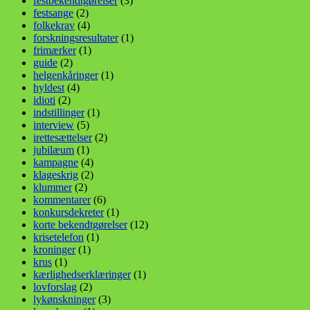
festbekendtgørelser
(3)
festsange
(2)
folkekrav
(4)
forskningsresultater
(1)
frimærker
(1)
guide
(2)
helgenkåringer
(1)
hyldest
(4)
idioti
(2)
indstillinger
(1)
interview
(5)
irettesættelser
(2)
jubilæum
(1)
kampagne
(4)
klageskrig
(2)
klummer
(2)
kommentarer
(6)
konkursdekreter
(1)
korte bekendtgørelser
(12)
krisetelefon
(1)
kroninger
(1)
krus
(1)
kærlighedserklæringer
(1)
lovforslag
(2)
lykønskninger
(3)