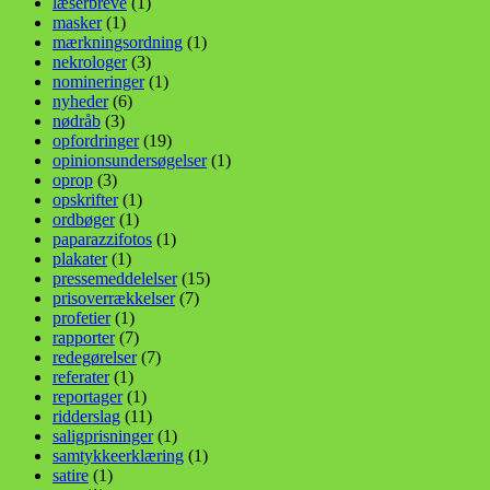
læserbreve
(1)
masker
(1)
mærkningsordning
(1)
nekrologer
(3)
nomineringer
(1)
nyheder
(6)
nødråb
(3)
opfordringer
(19)
opinionsundersøgelser
(1)
oprop
(3)
opskrifter
(1)
ordbøger
(1)
paparazzifotos
(1)
plakater
(1)
pressemeddelelser
(15)
prisoverrækkelser
(7)
profetier
(1)
rapporter
(7)
redegørelser
(7)
referater
(1)
reportager
(1)
ridderslag
(11)
saligprisninger
(1)
samtykkeerklæring
(1)
satire
(1)