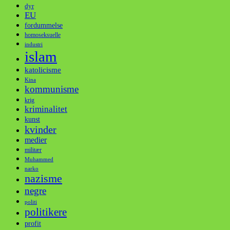
dyr
EU
fordummelse
homoseksuelle
industri
islam
katolicisme
Kina
kommunisme
krig
kriminalitet
kunst
kvinder
medier
militær
Muhammed
narko
nazisme
negre
politi
politikere
profit