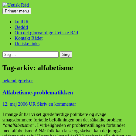
Hop
til
Søg
Primær menu
indhold
Uetisk Råd
kultUR
Øøddd
Om det glorværdige Uetiske Råd
Kontakt Rådet
Uetiske links
Søg
efter:
Tag-arkiv: alfabetisme
bekendtgørelser
Alfabetisme-problematikken
12. maj 2006
UR
Skriv en kommentar
I mange år har vi set grædefærdige politikere og svage
smagsdommere fortælle befolkningen om det såkaldte problem
“analfabetisme”
. I virkeligheden er problemstillingen forbundet
med alfabetismen! Når folk kan læse og skrive, kan de jo også