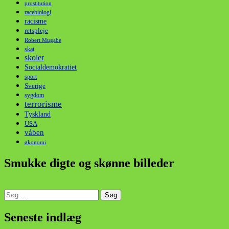
prostitution
racebiologi
racisme
retspleje
Robert Mugabe
skat
skoler
Socialdemokratiet
sport
Sverige
sygdom
terrorisme
Tyskland
USA
våben
økonomi
Smukke digte og skønne billeder
Søg
efter:
din stemme i et sygt, sygt samfund!
Seneste indlæg