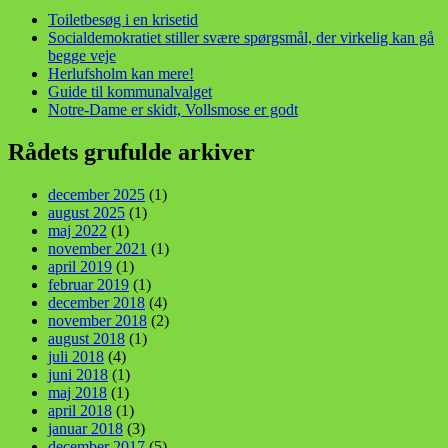
Toiletbesøg i en krisetid
Socialdemokratiet stiller svære spørgsmål, der virkelig kan gå
begge veje
Herlufsholm kan mere!
Guide til kommunalvalget
Notre-Dame er skidt, Vollsmose er godt
Rådets grufulde arkiver
december 2025
(1)
august 2025
(1)
maj 2022
(1)
november 2021
(1)
april 2019
(1)
februar 2019
(1)
december 2018
(4)
november 2018
(2)
august 2018
(1)
juli 2018
(4)
juni 2018
(1)
maj 2018
(1)
april 2018
(1)
januar 2018
(3)
december 2017
(5)