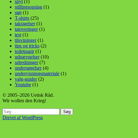
spyt
(1)
stillingsopslag
(1)
støj
(1)
T-shirts
(25)
taksigelser
(1)
tatoveringer
(1)
test
(1)
tilsvininger
(1)
tips og tricks
(2)
toiletpapir
(1)
udnævnelser
(10)
udredninger
(7)
undersøgelser
(4)
undervisningsmateriale
(1)
valg-guider
(2)
Youtube
(1)
© 2005–2026 Uetisk Råd.
Wir wollen den Krieg!
Søg
efter:
Drevet af WordPress