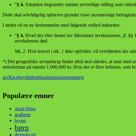
“
§ 4.
Adoption begrunder samme arveretlige stilling som virkeli
Dette skal selvfølgelig ophæves grundet visse racemæssige betragtning
I stedet vil en ny bestemmelse med følgende ordlyd indsættes:
“
§ 4.
Hvad der efter denne lov tilkommer arveklasserne, jf. §§ 1
arveladerens død.
Stk. 2.
Hvis kravet i stk. 1 ikke opfyldes, vil overførslen ske 
*) Det geografiske arveprincip finder altså sted således, at man med
nettoformue på mindst 1.000.000 kr. Hvis der er flere beboere, som bor 
arv
Racebevidsthedskommissionen
retspleje
Populære emner
Adolf Hitler
arabere
bryster
børn
demokrati