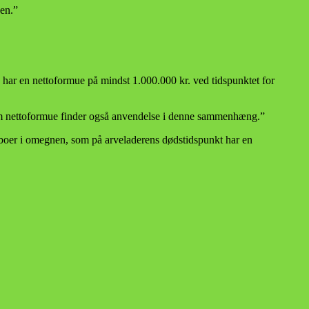
gen.”
 har en nettoformue på mindst 1.000.000 kr. ved tidspunktet for
av om nettoformue finder også anvendelse i denne sammenhæng.”
beboer i omegnen, som på arveladerens dødstidspunkt har en