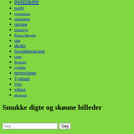
politikere
profit
prostitution
racebiologi
racisme
retspleje
Robert Mugabe
skat
skoler
Socialdemokratiet
sport
Sverige
sygdom
terrorisme
Tyskland
USA
våben
økonomi
Smukke digte og skønne billeder
Søg
efter:
din stemme i et sygt, sygt samfund!