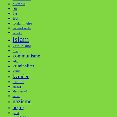
diktatur
DR
dyr
EU
fordummelse
homoseksuelle
industri
islam
katolicisme
Kina
kommunisme
krig
kriminalitet
kunst
kvinder
medier
militær
Muhammed
narko
nazisme
negre
politi