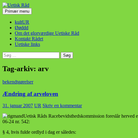
Hop
til
Søg
Primær menu
indhold
Uetisk Råd
kultUR
Øøddd
Om det glorværdige Uetiske Råd
Kontakt Rådet
Uetiske links
Søg
efter:
Tag-arkiv: arv
bekendtgørelser
Ændring af arveloven
31. januar 2007
UR
Skriv en kommentar
Uetisk Råds Racebevidsthedskommission foreslår herved e
06-24 nr. 542:
§ 4, hvis fulde ordlyd i dag er således: