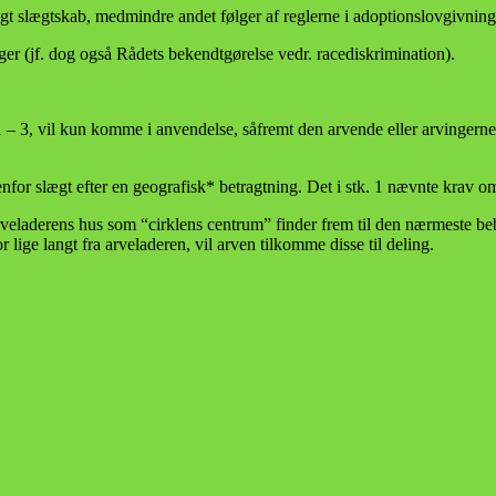
gt slægtskab, medmindre andet følger af reglerne i adoptionslovgivnin
er (jf. dog også Rådets bekendtgørelse vedr. racediskrimination).
 – 3, vil kun komme i anvendelse, såfremt den arvende eller arvingerne
udenfor slægt efter en geografisk* betragtning. Det i stk. 1 nævnte kr
 arveladerens hus som “cirklens centrum” finder frem til den nærmeste 
lige langt fra arveladeren, vil arven tilkomme disse til deling.