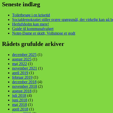
Seneste indlæg
Toiletbesøg i en krisetid
Socialdemokratiet stiller svære spørgsmål, der virkelig kan gå 
Herlufsholm kan mere!
Guide til kommunalvalget
Notre-Dame er skidt, Vollsmose er godt
Rådets grufulde arkiver
december 2025
(1)
august 2025
(1)
maj 2022
(1)
november 2021
(1)
april 2019
(1)
februar 2019
(1)
december 2018
(4)
november 2018
(2)
august 2018
(1)
juli 2018
(4)
juni 2018
(1)
maj 2018
(1)
april 2018
(1)