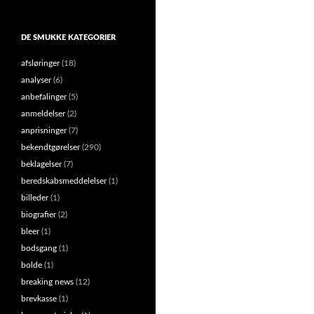
DE SMUKKE KATEGORIER
afsløringer
(18)
analyser
(6)
anbefalinger
(5)
anmeldelser
(2)
anprisninger
(7)
bekendtgørelser
(290)
beklagelser
(7)
beredskabsmeddelelser
(1)
billeder
(1)
biografier
(2)
bleer
(1)
bodsgang
(1)
bolde
(1)
breaking news
(12)
brevkasse
(1)