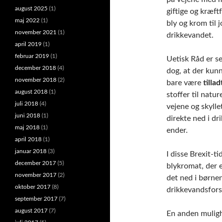
august 2025
(1)
giftige og kræf
maj 2022
(1)
bly og krom til 
november 2021
(1)
drikkevandet.
april 2019
(1)
februar 2019
(1)
Uetisk Råd er s
december 2018
(4)
dog, at der kunn
november 2018
(2)
bare være
tillad
august 2018
(1)
stoffer til natur
juli 2018
(4)
vejene og skyllet
juni 2018
(1)
direkte ned i dr
maj 2018
(1)
ender.
april 2018
(1)
januar 2018
(3)
I disse Brexit-
december 2017
(5)
blykromat, der e
november 2017
(2)
det ned i børne
oktober 2017
(8)
drikkevandsfors
september 2017
(7)
august 2017
(7)
En anden mulighe