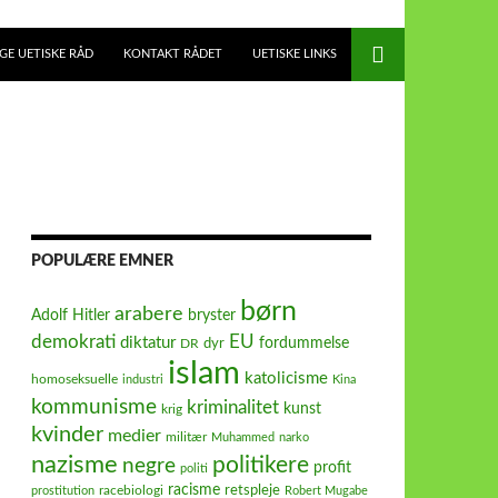
E UETISKE RÅD
KONTAKT RÅDET
UETISKE LINKS
POPULÆRE EMNER
børn
arabere
Adolf Hitler
bryster
demokrati
EU
diktatur
fordummelse
dyr
DR
islam
katolicisme
homoseksuelle
industri
Kina
kommunisme
kriminalitet
kunst
krig
kvinder
medier
militær
Muhammed
narko
nazisme
politikere
negre
profit
politi
racisme
retspleje
racebiologi
prostitution
Robert Mugabe