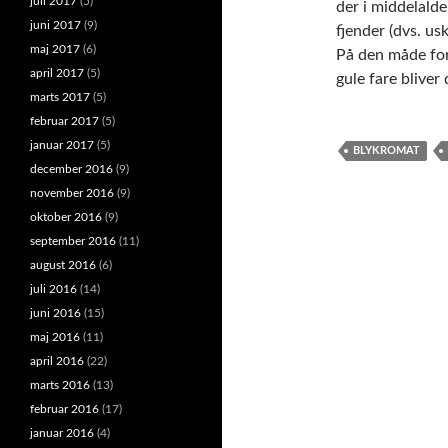
juli 2017
(5)
der i middelalde
juni 2017
(9)
fjender (dvs. us
maj 2017
(6)
På den måde for
april 2017
(5)
gule fare bliver
marts 2017
(5)
februar 2017
(5)
januar 2017
(5)
BLYKROMAT
december 2016
(9)
november 2016
(9)
oktober 2016
(9)
september 2016
(11)
august 2016
(6)
juli 2016
(14)
juni 2016
(15)
maj 2016
(11)
april 2016
(22)
marts 2016
(13)
februar 2016
(17)
januar 2016
(4)