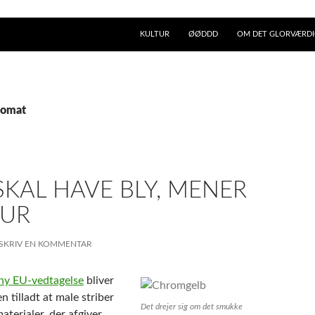
KULTUR
ØØDDD
OM DET GLORVÆRDIG
romat
KAL HAVE BLY, MENER
 UR
SKRIV EN KOMMENTAR
ny EU-vedtagelse
bliver
n tilladt at male striber
Det drejer sig om det smukke
terialer, der afgiver