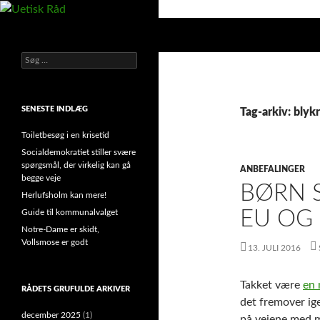
Hop
til
Søg
Uetisk Råd
indhold
Søg
din stemme i et sygt, sygt samfund!
efter:
SENESTE INDLÆG
Tag-arkiv: blyk
Toiletbesøg i en krisetid
Socialdemokratiet stiller svære
spørgsmål, der virkelig kan gå
ANBEFALINGER
begge veje
BØRN S
Herlufsholm kan mere!
EU OG
Guide til kommunalvalget
Notre-Dame er skidt,
Vollsmose er godt
13. JULI 2016
Takket være
en 
RÅDETS GRUFULDE ARKIVER
det fremover ige
december 2025
(1)
på vejene med ma