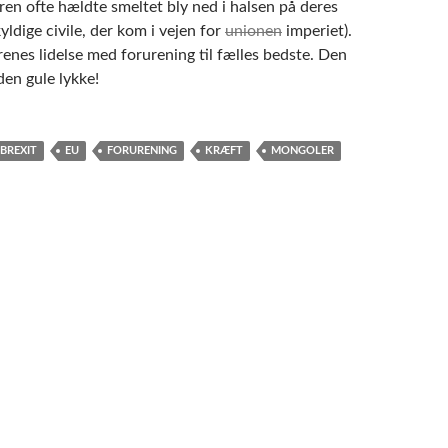
ren ofte hældte smeltet bly ned i halsen på deres
kyldige civile, der kom i vejen for
unionen
imperiet).
enes lidelse med forurening til fælles bedste. Den
 den gule lykke!
BREXIT
EU
FORURENING
KRÆFT
MONGOLER