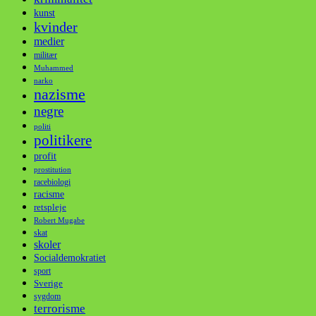
kunst
kvinder
medier
militær
Muhammed
narko
nazisme
negre
politi
politikere
profit
prostitution
racebiologi
racisme
retspleje
Robert Mugabe
skat
skoler
Socialdemokratiet
sport
Sverige
sygdom
terrorisme