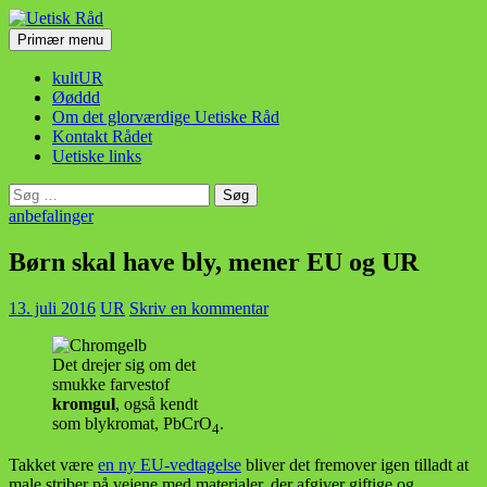
Hop
til
Søg
Primær menu
indhold
Uetisk Råd
kultUR
Øøddd
Om det glorværdige Uetiske Råd
Kontakt Rådet
Uetiske links
Søg
efter:
anbefalinger
Børn skal have bly, mener EU og UR
13. juli 2016
UR
Skriv en kommentar
Det drejer sig om det
smukke farvestof
kromgul
, også kendt
som blykromat, PbCrO
.
4
Takket være
en ny EU-vedtagelse
bliver det fremover igen tilladt at
male striber på vejene med materialer, der afgiver giftige og