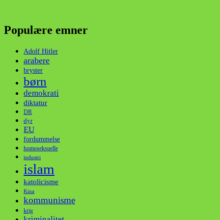
Populære emner
Adolf Hitler
arabere
bryster
børn
demokrati
diktatur
DR
dyr
EU
fordummelse
homoseksuelle
industri
islam
katolicisme
Kina
kommunisme
krig
kriminalitet