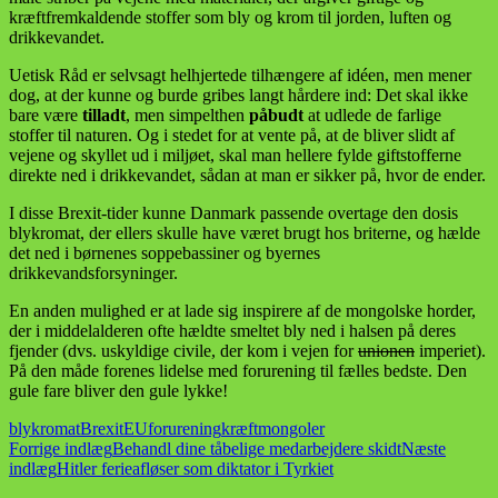
kræftfremkaldende stoffer som bly og krom til jorden, luften og
drikkevandet.
Uetisk Råd er selvsagt helhjertede tilhængere af idéen, men mener
dog, at der kunne og burde gribes langt hårdere ind: Det skal ikke
bare være
tilladt
, men simpelthen
påbudt
at udlede de farlige
stoffer til naturen. Og i stedet for at vente på, at de bliver slidt af
vejene og skyllet ud i miljøet, skal man hellere fylde giftstofferne
direkte ned i drikkevandet, sådan at man er sikker på, hvor de ender.
I disse Brexit-tider kunne Danmark passende overtage den dosis
blykromat, der ellers skulle have været brugt hos briterne, og hælde
det ned i børnenes soppebassiner og byernes
drikkevandsforsyninger.
En anden mulighed er at lade sig inspirere af de mongolske horder,
der i middelalderen ofte hældte smeltet bly ned i halsen på deres
fjender (dvs. uskyldige civile, der kom i vejen for
unionen
imperiet).
På den måde forenes lidelse med forurening til fælles bedste. Den
gule fare bliver den gule lykke!
blykromat
Brexit
EU
forurening
kræft
mongoler
Indlægsnavigation
Forrige indlæg
Behandl dine tåbelige medarbejdere skidt
Næste
indlæg
Hitler ferieafløser som diktator i Tyrkiet