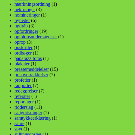
mærkningsordning
(1)
nekrologer
(3)
nomineringer
(1)
nyheder
(6)
nødråb
(3)
opfordringer
(19)
opinionsundersøgelser
(1)
oprop
(3)
opskrifter
(1)
ordbøger
(1)
paparazzifotos
(1)
plakater
(1)
pressemeddelelser
(15)
prisoverrækkelser
(7)
profetier
(1)
rapporter
(7)
redegørelser
(7)
referater
(1)
reportager
(1)
ridderslag
(11)
saligprisninger
(1)
samtykkeerklæring
(1)
satire
(1)
spyt
(1)
stillingsopslag
(1)