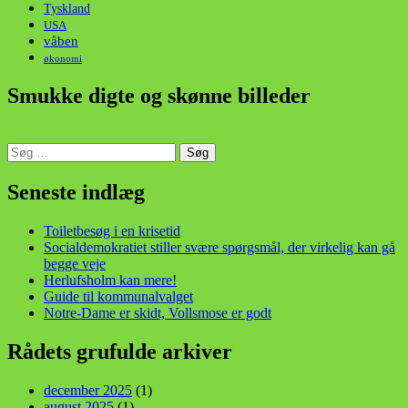
Tyskland
USA
våben
økonomi
Smukke digte og skønne billeder
Søg
efter:
din stemme i et sygt, sygt samfund!
Seneste indlæg
Toiletbesøg i en krisetid
Socialdemokratiet stiller svære spørgsmål, der virkelig kan gå
begge veje
Herlufsholm kan mere!
Guide til kommunalvalget
Notre-Dame er skidt, Vollsmose er godt
Rådets grufulde arkiver
december 2025
(1)
august 2025
(1)