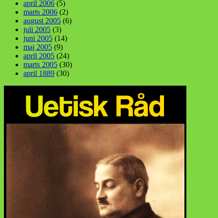
april 2006
(5)
marts 2006
(2)
august 2005
(6)
juli 2005
(3)
juni 2005
(14)
maj 2005
(9)
april 2005
(24)
marts 2005
(30)
april 1889
(30)