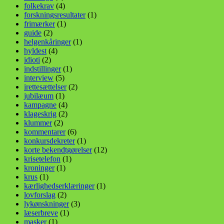
folkekrav
(4)
forskningsresultater
(1)
frimærker
(1)
guide
(2)
helgenkåringer
(1)
hyldest
(4)
idioti
(2)
indstillinger
(1)
interview
(5)
irettesættelser
(2)
jubilæum
(1)
kampagne
(4)
klageskrig
(2)
klummer
(2)
kommentarer
(6)
konkursdekreter
(1)
korte bekendtgørelser
(12)
krisetelefon
(1)
kroninger
(1)
krus
(1)
kærlighedserklæringer
(1)
lovforslag
(2)
lykønskninger
(3)
læserbreve
(1)
masker
(1)