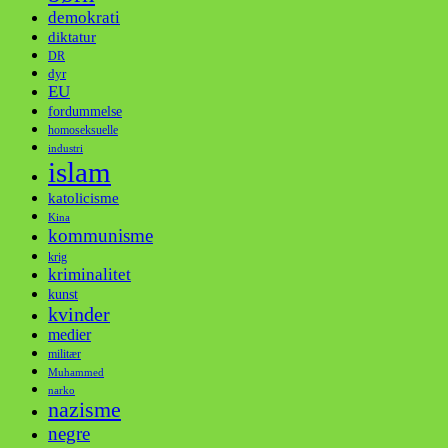
demokrati
diktatur
DR
dyr
EU
fordummelse
homoseksuelle
industri
islam
katolicisme
Kina
kommunisme
krig
kriminalitet
kunst
kvinder
medier
militær
Muhammed
narko
nazisme
negre