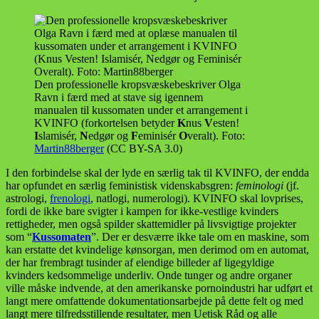
Den professionelle kropsvæskebeskriver Olga
Ravn i færd med at stave sig igennem
manualen til kussomaten under et arrangement i
KVINFO (forkortelsen betyder
K
nus
V
esten!
I
slamisér,
N
edgør og
F
eminisér
O
veralt). Foto:
Martin88berger
(CC BY-SA 3.0)
I den forbindelse skal der lyde en særlig tak til KVINFO, der endda
har opfundet en særlig feministisk videnskabsgren:
feminologi
(jf.
astrologi,
frenologi
, natlogi, numerologi). KVINFO skal lovprises,
fordi de ikke bare svigter i kampen for ikke-vestlige kvinders
rettigheder, men også spilder skattemidler på livsvigtige projekter
som “
Kussomaten
”. Der er desværre ikke tale om en maskine, som
kan erstatte det kvindelige kønsorgan, men derimod om en automat,
der har frembragt tusinder af elendige billeder af ligegyldige
kvinders kedsommelige underliv. Onde tunger og andre organer
ville måske indvende, at den amerikanske pornoindustri har udført et
langt mere omfattende dokumentationsarbejde på dette felt og med
langt mere tilfredsstillende resultater, men Uetisk Råd og alle