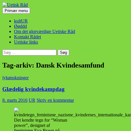
Hop
til
Søg
Primær menu
indhold
Uetisk Råd
kultUR
Øøddd
Om det glorværdige Uetiske Råd
Kontakt Rådet
Uetiske links
Søg
efter:
Tag-arkiv: Dansk Kvindesamfund
lykønskninger
Glædelig kvindekampdag
8. marts 2016
UR
Skriv en kommentar
Det kendte tegn for “Woman
power”, designet af
feministen Eva Braun på