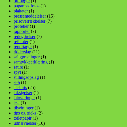
ordbøger
(1)
paparazzifotos
(1)
plakater
(1)
pressemeddelelser
(15)
prisoverrækkelser
(7)
profetier
(1)
rapporter
(7)
redegørelser
(7)
referater
(1)
reportager
(1)
ridderslag
(11)
saligprisninger
(1)
samtykkeerklæring
(1)
satire
(1)
spyt
(1)
stillingsopslag
(1)
støj
(1)
T-shirts
(25)
taksigelser
(1)
tatoveringer
(1)
test
(1)
tilsvininger
(1)
tips og tricks
(2)
toiletpapir
(1)
udnævnelser
(10)