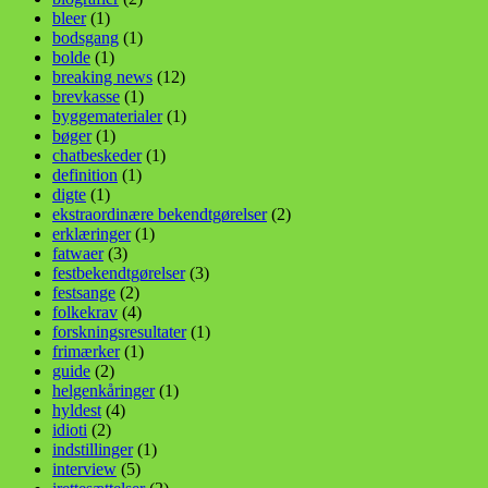
bleer
(1)
bodsgang
(1)
bolde
(1)
breaking news
(12)
brevkasse
(1)
byggematerialer
(1)
bøger
(1)
chatbeskeder
(1)
definition
(1)
digte
(1)
ekstraordinære bekendtgørelser
(2)
erklæringer
(1)
fatwaer
(3)
festbekendtgørelser
(3)
festsange
(2)
folkekrav
(4)
forskningsresultater
(1)
frimærker
(1)
guide
(2)
helgenkåringer
(1)
hyldest
(4)
idioti
(2)
indstillinger
(1)
interview
(5)