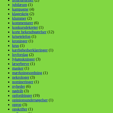
irettesættelser
(2)
jubilæum
(1)
kampagne
(4)
klageskrig
(2)
klummer
(2)
kommentarer
(6)
konkursdekreter
(1)
korte bekendtgørelser
(12)
krisetelefon
(1)
kroninger
(1)
krus
(1)
kærlighedserklæringer
(1)
lovforslag
(2)
lykønskninger
(3)
læserbreve
(1)
masker
(1)
mærkningsordning
(1)
nekrologer
(3)
nomineringer
(1)
nyheder
(6)
nødråb
(3)
opfordringer
(19)
opinionsundersøgelser
(1)
oprop
(3)
opskrifter
(1)