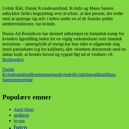
Uetisk Råd, Dansk Kvindesamfund, Kvinfo og Manu Sareen
udtrykker fælles begejstring over at erfare, at den person, der endte
med at sprænge sig selv i luften under en af de franske politis
antiterroraktioner, var kvinde.
Hasna Ait Boulahcen har dermed udkæmpet en fantastisk kamp for
kvinders ligestilling inden for en vigtig vækstindustri som islamisk
terrorisme – sprængfyldt af energi har hun slået et afgørende slag
imod patriarkatet (og for kalifatet), idet »bomben detonerede med en
sådan kraft, at hendes hoved og rygrad fløj ud af vinduet« (if.
Berlingske
).
Dansk
Kvindesamfund
feminisme
islam
kvinder
Kvinfo
ligestilling
Manu
Sareen
terrorisme
Populære emner
Adolf Hitler
arabere
bryster
børn