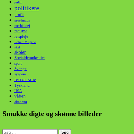
politi
politikere
profit
prostitution
racebiologi
racisme
retspleje
Robert Mugabe
skat
skoler
Socialdemokratiet
sport
Sverige
sygdom
terrorisme
Tyskland
USA
våben
økonomi
Smukke digte og skønne billeder
Søg