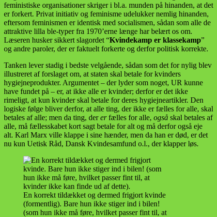
feministiske organisationer skriger i bl.a. munden på hinanden, at det
er forkert. Privat initiativ og feminisme udelukker nemlig hinanden,
eftersom feminismen er identisk med socialismen, sådan som alle de
attraktive lilla ble-typer fra 1970’erne længe har belært os om.
Læseren husker sikkert slagordet “
Kvindekamp er klassekamp
”
og andre paroler, der er faktuelt forkerte og derfor politisk korrekte.
Tanken lever stadig i bedste velgående, sådan som det for nylig blev
illustreret af forslaget om, at staten skal betale for kvinders
hygiejneprodukter. Argumentet – der lyder som noget, UR kunne
have fundet på – er, at ikke alle er kvinder; derfor er det ikke
rimeligt, at kun kvinder skal betale for deres hygiejneartikler. Den
logiske følge bliver derfor, at alle ting, der ikke er fælles for alle, skal
betales af alle; men da ting, der
er
fælles for alle,
også
skal betales af
alle, må fællesskabet kort sagt betale for alt og må derfor også eje
alt. Karl Marx ville klappe i sine hænder, men da han er død, er det
nu kun Uetisk Råd, Dansk Kvindesamfund o.l., der klapper løs.
En korrekt tildækket og dermed frigjort kvinde
(formentlig). Bare hun ikke stiger ind i bilen!
(som hun ikke må føre, hvilket passer fint til, at