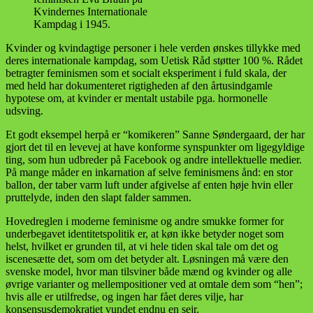
Kvindernes Internationale
Kampdag i 1945.
Kvinder og kvindagtige personer i hele verden ønskes tillykke med
deres internationale kampdag, som Uetisk Råd støtter 100 %. Rådet
betragter feminismen som et socialt eksperiment i fuld skala, der
med held har dokumenteret rigtigheden af den årtusindgamle
hypotese om, at kvinder er mentalt ustabile pga. hormonelle
udsving.
Et godt eksempel herpå er “komikeren” Sanne Søndergaard, der har
gjort det til en levevej at have konforme synspunkter om ligegyldige
ting, som hun udbreder på Facebook og andre intellektuelle medier.
På mange måder en inkarnation af selve feminismens ånd: en stor
ballon, der taber varm luft under afgivelse af enten høje hvin eller
pruttelyde, inden den slapt falder sammen.
Hovedreglen i moderne feminisme og andre smukke former for
underbegavet identitetspolitik er, at køn ikke betyder noget som
helst, hvilket er grunden til, at vi hele tiden skal tale om det og
iscenesætte det, som om det betyder alt. Løsningen må være den
svenske model, hvor man tilsviner både mænd og kvinder og alle
øvrige varianter og mellempositioner ved at omtale dem som “hen”;
hvis alle er utilfredse, og ingen har fået deres vilje, har
konsensusdemokratiet vundet endnu en sejr.