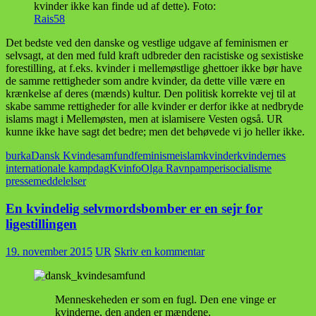
kvinder ikke kan finde ud af dette). Foto:
Rais58
Det bedste ved den danske og vestlige udgave af feminismen er
selvsagt, at den med fuld kraft udbreder den racistiske og sexistiske
forestilling, at f.eks. kvinder i mellemøstlige ghettoer ikke bør have
de samme rettigheder som andre kvinder, da dette ville være en
krænkelse af deres (mænds) kultur. Den politisk korrekte vej til at
skabe samme rettigheder for alle kvinder er derfor ikke at nedbryde
islams magt i Mellemøsten, men at islamisere Vesten også. UR
kunne ikke have sagt det bedre; men det behøvede vi jo heller ikke.
burka
Dansk Kvindesamfund
feminisme
islam
kvinder
kvindernes
internationale kampdag
Kvinfo
Olga Ravn
pamperi
socialisme
pressemeddelelser
En kvindelig selvmordsbomber er en sejr for
ligestillingen
19. november 2015
UR
Skriv en kommentar
Menneskeheden er som en fugl. Den ene vinge er
kvinderne, den anden er mændene.