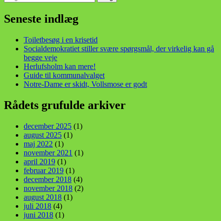
efter:
din stemme i et sygt, sygt samfund!
Seneste indlæg
Toiletbesøg i en krisetid
Socialdemokratiet stiller svære spørgsmål, der virkelig kan gå
begge veje
Herlufsholm kan mere!
Guide til kommunalvalget
Notre-Dame er skidt, Vollsmose er godt
Rådets grufulde arkiver
december 2025
(1)
august 2025
(1)
maj 2022
(1)
november 2021
(1)
april 2019
(1)
februar 2019
(1)
december 2018
(4)
november 2018
(2)
august 2018
(1)
juli 2018
(4)
juni 2018
(1)