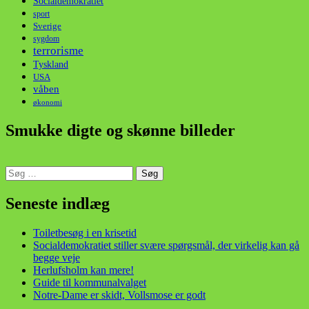
Socialdemokratiet
sport
Sverige
sygdom
terrorisme
Tyskland
USA
våben
økonomi
Smukke digte og skønne billeder
Søg
efter:
din stemme i et sygt, sygt samfund!
Seneste indlæg
Toiletbesøg i en krisetid
Socialdemokratiet stiller svære spørgsmål, der virkelig kan gå
begge veje
Herlufsholm kan mere!
Guide til kommunalvalget
Notre-Dame er skidt, Vollsmose er godt