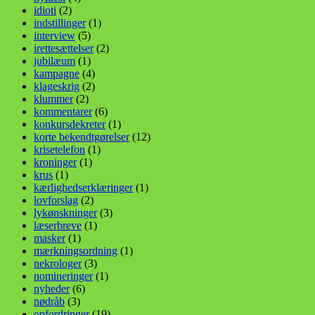
idioti
(2)
indstillinger
(1)
interview
(5)
irettesættelser
(2)
jubilæum
(1)
kampagne
(4)
klageskrig
(2)
klummer
(2)
kommentarer
(6)
konkursdekreter
(1)
korte bekendtgørelser
(12)
krisetelefon
(1)
kroninger
(1)
krus
(1)
kærlighedserklæringer
(1)
lovforslag
(2)
lykønskninger
(3)
læserbreve
(1)
masker
(1)
mærkningsordning
(1)
nekrologer
(3)
nomineringer
(1)
nyheder
(6)
nødråb
(3)
opfordringer
(19)