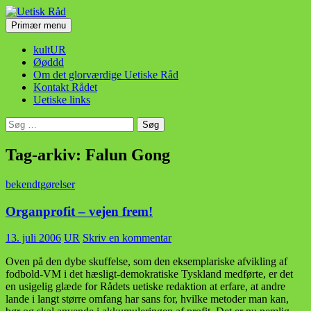
Hop
til
Søg
Primær menu
indhold
Uetisk Råd
kultUR
Øøddd
Om det glorværdige Uetiske Råd
Kontakt Rådet
Uetiske links
Søg
efter:
Tag-arkiv: Falun Gong
bekendtgørelser
Organprofit – vejen frem!
13. juli 2006
UR
Skriv en kommentar
Oven på den dybe skuffelse, som den eksemplariske afvikling af
fodbold-VM i det hæsligt-demokratiske Tyskland medførte, er det
en usigelig glæde for Rådets uetiske redaktion at erfare, at andre
lande i langt større omfang har sans for, hvilke metoder man kan,