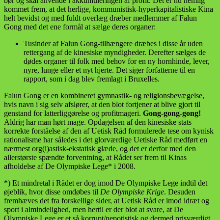
bør og skal anvende i akkumuleringen af profit. Det er nu nemlig
kommet frem, at det herlige, kommunistisk-hyperkapitalistiske Kina
helt bevidst og med fuldt overlæg dræber medlemmer af Falun
Gong med det ene formål at sælge deres organer:
Tusinder af Falun Gong-tilhængere dræbes i disse år uden
rettergang af de kinesiske myndigheder. Derefter sælges de
dødes organer til folk med behov for en ny hornhinde, lever,
nyre, lunge eller et nyt hjerte. Det siger forfatterne til en
rapport, som i dag blev fremlagt i Bruxelles.
Falun Gong er en kombineret gymnastik- og religionsbevægelse,
hvis navn i sig selv afslører, at den blot fortjener at blive gjort til
genstand for latterliggørelse og profitmageri.
Gong-gong-gong!
Aldrig har man hørt mage. Opdagelsen af den kinesiske stats
korrekte forståelse af den af Uetisk Råd formulerede tese om kynisk
rationalisme har således i det glorværdige Uetiske Råd medført en
nærmest org(i)astisk-ekstatisk glæde, og det er derfor med den
allerstørste spændte forventning, at Rådet ser frem til Kinas
afholdelse af De Olympiske Lege* i 2008.
*) Et mindretal i Rådet er dog imod De Olympiske Lege indtil det
øjeblik, hvor disse omdøbes til
De Olympiske Krige
. Desuden
fremhæves det fra forskellige sider, at Uetisk Råd er imod idræt og
sport i almindelighed, men hertil er der blot at svare, at De
Olympiske Lege er et så korrupt/nepotistisk og dermed prisværdigt