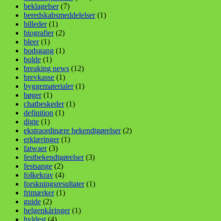
beklagelser
(7)
beredskabsmeddelelser
(1)
billeder
(1)
biografier
(2)
bleer
(1)
bodsgang
(1)
bolde
(1)
breaking news
(12)
brevkasse
(1)
byggematerialer
(1)
bøger
(1)
chatbeskeder
(1)
definition
(1)
digte
(1)
ekstraordinære bekendtgørelser
(2)
erklæringer
(1)
fatwaer
(3)
festbekendtgørelser
(3)
festsange
(2)
folkekrav
(4)
forskningsresultater
(1)
frimærker
(1)
guide
(2)
helgenkåringer
(1)
hyldest
(4)