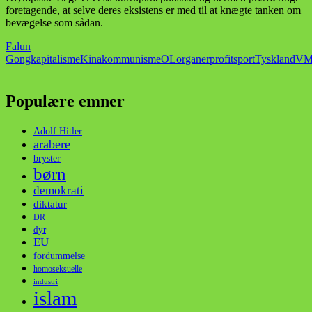
foretagende, at selve deres eksistens er med til at knægte tanken om
bevægelse som sådan.
Falun
Gong
kapitalisme
Kina
kommunisme
OL
organer
profit
sport
Tyskland
V
Populære emner
Adolf Hitler
arabere
bryster
børn
demokrati
diktatur
DR
dyr
EU
fordummelse
homoseksuelle
industri
islam