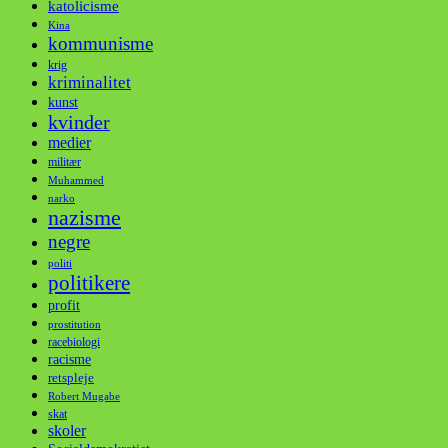
katolicisme
Kina
kommunisme
krig
kriminalitet
kunst
kvinder
medier
militær
Muhammed
narko
nazisme
negre
politi
politikere
profit
prostitution
racebiologi
racisme
retspleje
Robert Mugabe
skat
skoler