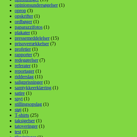
opinionsundersøgelser
(1)
oprop
(3)
opskrifter
(1)
ordbøger
(1)
paparazzifotos
(1)
plakater
(1)
pressemeddelelser
(15)
prisoverrækkelser
(7)
profetier
(1)
rapporter
(7)
redegørelser
(7)
referater
(1)
reportager
(1)
ridderslag
(11)
saligprisninger
(1)
samtykkeerklæring
(1)
satire
(1)
spyt
(1)
stillingsopslag
(1)
støj
(1)
T-shirts
(25)
taksigelser
(1)
tatoveringer
(1)
test
(1)