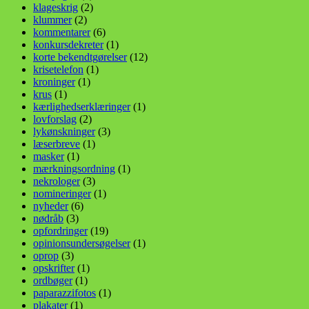
klageskrig
(2)
klummer
(2)
kommentarer
(6)
konkursdekreter
(1)
korte bekendtgørelser
(12)
krisetelefon
(1)
kroninger
(1)
krus
(1)
kærlighedserklæringer
(1)
lovforslag
(2)
lykønskninger
(3)
læserbreve
(1)
masker
(1)
mærkningsordning
(1)
nekrologer
(3)
nomineringer
(1)
nyheder
(6)
nødråb
(3)
opfordringer
(19)
opinionsundersøgelser
(1)
oprop
(3)
opskrifter
(1)
ordbøger
(1)
paparazzifotos
(1)
plakater
(1)