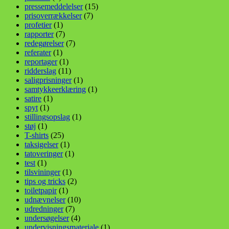
pressemeddelelser
(15)
prisoverrækkelser
(7)
profetier
(1)
rapporter
(7)
redegørelser
(7)
referater
(1)
reportager
(1)
ridderslag
(11)
saligprisninger
(1)
samtykkeerklæring
(1)
satire
(1)
spyt
(1)
stillingsopslag
(1)
støj
(1)
T-shirts
(25)
taksigelser
(1)
tatoveringer
(1)
test
(1)
tilsvininger
(1)
tips og tricks
(2)
toiletpapir
(1)
udnævnelser
(10)
udredninger
(7)
undersøgelser
(4)
undervisningsmateriale
(1)