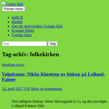
Hop
til
Søg
Primær menu
indhold
Uetisk Råd
kultUR
Øøddd
Om det glorværdige Uetiske Råd
Kontakt Rådet
Uetiske links
Søg
efter:
Tag-arkiv: folkekirken
breaking news
Valgdrama: Nikita Klæstrup ny biskop på Lolland-
Falster
24. april 2017
UR
Skriv en kommentar
Den tidligere biskop, Steen Skovsgaard (t.v.), og den nyvalgte,
Lolland-Falsters Stift.