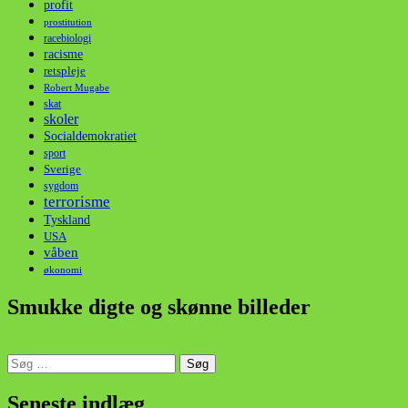
profit
prostitution
racebiologi
racisme
retspleje
Robert Mugabe
skat
skoler
Socialdemokratiet
sport
Sverige
sygdom
terrorisme
Tyskland
USA
våben
økonomi
Smukke digte og skønne billeder
Søg
efter:
din stemme i et sygt, sygt samfund!
Seneste indlæg