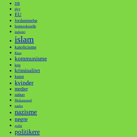
DR
dyr
EU
fordummelse
homoseksuelle
industri
islam
katolicisme
Kina
kommunisme
krig
kriminalitet
kunst
kvinder
medier
militær
Muhammed
narko
nazisme
negre
politi
politikere