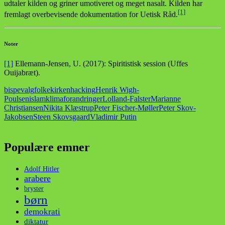
udtaler kilden og griner umotiveret og meget nasalt. Kilden har
[1]
fremlagt overbevisende dokumentation for Uetisk Råd.
Noter
[1]
Ellemann-Jensen, U. (2017): Spiritistisk session (Uffes
Ouijabræt).
bispevalg
folkekirken
hacking
Henrik Wigh-
Poulsen
islam
klimaforandringer
Lolland-Falster
Marianne
Christiansen
Nikita Klæstrup
Peter Fischer-Møller
Peter Skov-
Jakobsen
Steen Skovsgaard
Vladimir Putin
Populære emner
Adolf Hitler
arabere
bryster
børn
demokrati
diktatur