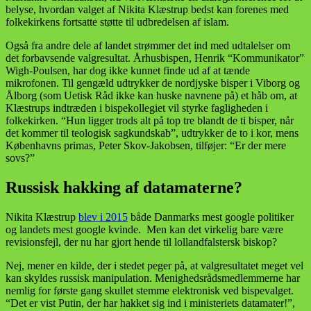
belyse, hvordan valget af Nikita Klæstrup bedst kan forenes med
folkekirkens fortsatte støtte til udbredelsen af islam.
Også fra andre dele af landet strømmer det ind med udtalelser om
det forbavsende valgresultat. Århusbispen, Henrik “Kommunikator”
Wigh-Poulsen, har dog ikke kunnet finde ud af at tænde
mikrofonen. Til gengæld udtrykker de nordjyske bisper i Viborg og
Ålborg (som Uetisk Råd ikke kan huske navnene på) et håb om, at
Klæstrups indtræden i bispekollegiet vil styrke fagligheden i
folkekirken. “Hun ligger trods alt på top tre blandt de ti bisper, når
det kommer til teologisk sagkundskab”, udtrykker de to i kor, mens
Københavns primas, Peter Skov-Jakobsen, tilføjer: “Er der mere
sovs?”
Russisk hakking af datamaterne?
Nikita Klæstrup
blev i 2015
både Danmarks mest google politiker
og landets mest google kvinde. Men kan det virkelig bare være
revisionsfejl, der nu har gjort hende til lollandfalstersk biskop?
Nej, mener en kilde, der i stedet peger på, at valgresultatet meget vel
kan skyldes russisk manipulation. Menighedsrådsmedlemmerne har
nemlig for første gang skullet stemme elektronisk ved bispevalget.
“Det er vist Putin, der har hakket sig ind i ministeriets datamater!”,