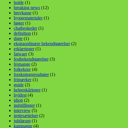
bolde
(1)
breaking news
(12)
brevkasse
(1)
byggematerialer
(1)
bøger
(1)
chatbeskeder
(1)
definition
(1)
digte
(1)
ekstraordinære bekendtgørelser
(2)
erklæringer
(1)
fatwaer
(3)
festbekendtgørelser
(3)
festsange
(2)
folkekrav
(4)
forskningsresultater
(1)
frimærker
(1)
guide
(2)
helgenkåringer
(1)
hyldest
(4)
idioti
(2)
indstillinger
(1)
interview
(5)
irettesættelser
(2)
jubilæum
(1)
kampagne
(4)