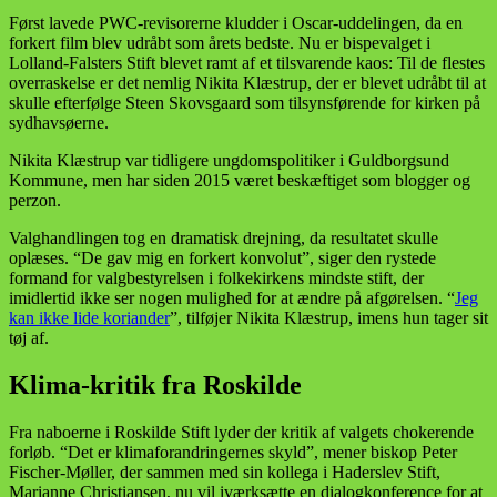
Først lavede PWC-revisorerne kludder i Oscar-uddelingen, da en
forkert film blev udråbt som årets bedste. Nu er bispevalget i
Lolland-Falsters Stift blevet ramt af et tilsvarende kaos: Til de flestes
overraskelse er det nemlig Nikita Klæstrup, der er blevet udråbt til at
skulle efterfølge Steen Skovsgaard som tilsynsførende for kirken på
sydhavsøerne.
Nikita Klæstrup var tidligere ungdomspolitiker i Guldborgsund
Kommune, men har siden 2015 været beskæftiget som blogger og
perzon.
Valghandlingen tog en dramatisk drejning, da resultatet skulle
oplæses. “De gav mig en forkert konvolut”, siger den rystede
formand for valgbestyrelsen i folkekirkens mindste stift, der
imidlertid ikke ser nogen mulighed for at ændre på afgørelsen. “
Jeg
kan ikke lide koriander
”, tilføjer Nikita Klæstrup, imens hun tager sit
tøj af.
Klima-kritik fra Roskilde
Fra naboerne i Roskilde Stift lyder der kritik af valgets chokerende
forløb. “Det er klimaforandringernes skyld”, mener biskop Peter
Fischer-Møller, der sammen med sin kollega i Haderslev Stift,
Marianne Christiansen, nu vil iværksætte en dialogkonference for at