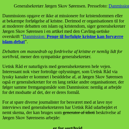
Generalsekretær Jørgen Skov Sørensen. Pressefoto:
Danmissio
Danmissions opgave er ikke at missionere for kristendommen eller
at bekæmpe forfølgelse af kristne. Derimod er organisationen til for
at moderere debatten om islam og kristendom, siger generalsekretær
Jørgen Skov Sørensen i en artikel med den Cavling-uetiske
overskrift “
Danmission:
Penge til forfulgte kristne kan forværre
islam-debat
”.
Debatten om massedrab og fordrivelse af kristne er nemlig lidt for
sort/hvid
, mener den sympatiske generalsekretær.
Uetisk Råd er naturligvis med generalsekretæren hele vejen.
Interessant nok viser fortrolige oplysninger, som Uetisk Råd via
lyssky kanaler er kommet i besiddelse af, at Jørgen Skov Sørensen
også er generalsekretær for en lang række andre organisationer, der
følger samme fremgangsmåde som Danmission: nemlig at arbejde
for det modsatte af det, der er deres formål.
For at spare diverse journalister for besværet med at lave nye
interviews med generalsekretæren har Uetisk Råd udarbejdet et
nemt skema, der kan bruges som
generator af idioti
beskrivelse af
Jørgen Skov Sørensens arbejde:
er for sort/hvid,