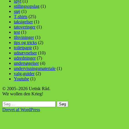
spyt
(1)
stillingsopslag
(1)
støj
(1)
T-shirts
(25)
taksigelser
(1)
tatoveringer
(1)
test
(1)
tilsvininger
(1)
tips og tricks
(2)
toiletpapir
(1)
udnævnelser
(10)
udredninger
(7)
undersøgelser
(4)
undervisningsmateriale
(1)
valg-guider
(2)
Youtube
(1)
© 2005–2026 Uetisk Råd.
Wir wollen den Krieg!
Søg
efter:
Drevet af WordPress