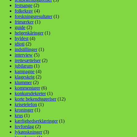
festsange
(2)
folkekrav
(4)
forskningsresultater
(1)
frimærker
(1)
guide
(2)
helgenkåringer
(1)
hyldest
(4)
idioti
(2)
indstillinger
(1)
interview
(5)
irettesættelser
(2)
jubilæum
(1)
kampagne
(4)
klageskrig
(2)
klummer
(2)
kommentarer
(6)
konkursdekreter
(1)
korte bekendtgørelser
(12)
krisetelefon
(1)
kroninger
(1)
krus
(1)
kærlighedserklæringer
(1)
lovforslag
(2)
lykønskninger
(3)