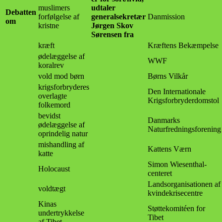
muslimers
udtaler
Debatten
forfølgelse af
generalsekretær
Danmission
om
kristne
Jørgen Skov
Sørensen fra
kræft
Kræftens Bekæmpelse
ødelæggelse af
WWF
koralrev
vold mod børn
Børns Vilkår
krigsforbryderes
Den Internationale
overlagte
Krigsforbryderdomstol
folkemord
bevidst
Danmarks
ødelæggelse af
Naturfredningsforening
oprindelig natur
mishandling af
Kattens Værn
katte
Simon Wiesenthal-
Holocaust
centeret
Landsorganisationen af
voldtægt
kvindekrisecentre
Kinas
Støttekomitéen for
undertrykkelse
Tibet
af Tibet