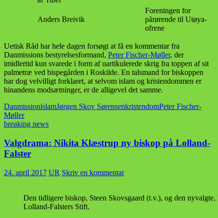
Foreningen for
Anders Breivik
pårørende til Utøya-
ofrene
Uetisk Råd har hele dagen forsøgt at få en kommentar fra
Danmissions bestyrelsesformand,
Peter Fischer-Møller
, der
imidlertid kun svarede i form af uartikulerede skrig fra toppen af sit
palmetræ ved bispegården i Roskilde. En talsmand for biskoppen
har dog velvilligt forklaret, at selvom islam og kristendommen er
hinandens modsætninger, er de alligevel det samme.
Danmission
islam
Jørgen Skov Sørensen
kristendom
Peter Fischer-
Møller
breaking news
Valgdrama: Nikita Klæstrup ny biskop på Lolland-
Falster
24. april 2017
UR
Skriv en kommentar
Den tidligere biskop, Steen Skovsgaard (t.v.), og den nyvalgte,
Lolland-Falsters Stift.