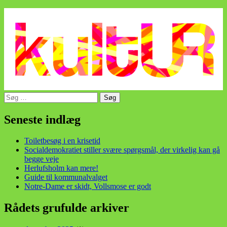
Søg
efter:
din stemme i et sygt, sygt samfund!
Seneste indlæg
Toiletbesøg i en krisetid
Socialdemokratiet stiller svære spørgsmål, der virkelig kan gå
begge veje
Herlufsholm kan mere!
Guide til kommunalvalget
Notre-Dame er skidt, Vollsmose er godt
Rådets grufulde arkiver