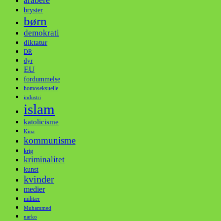
bryster
børn
demokrati
diktatur
DR
dyr
EU
fordummelse
homoseksuelle
industri
islam
katolicisme
Kina
kommunisme
krig
kriminalitet
kunst
kvinder
medier
militær
Muhammed
narko