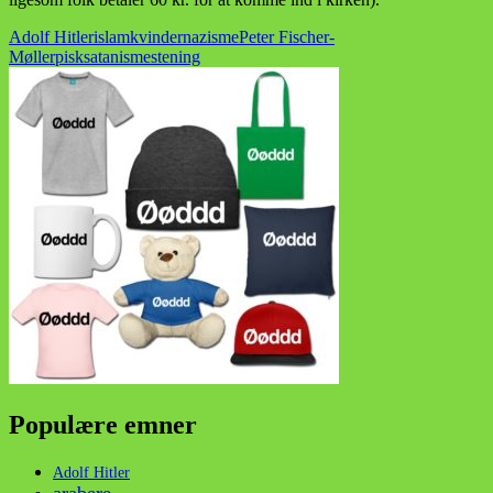
Adolf Hitler
islam
kvinder
nazisme
Peter Fischer-
Møller
pisk
satanisme
stening
Populære emner
Adolf Hitler
arabere