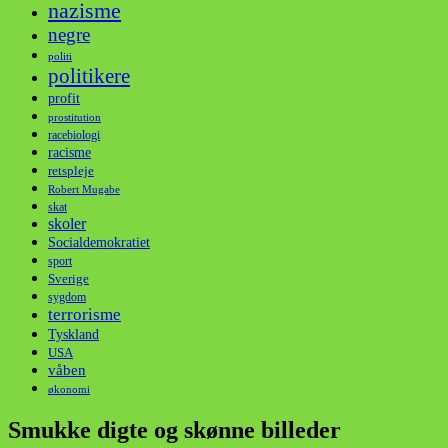
nazisme
negre
politi
politikere
profit
prostitution
racebiologi
racisme
retspleje
Robert Mugabe
skat
skoler
Socialdemokratiet
sport
Sverige
sygdom
terrorisme
Tyskland
USA
våben
økonomi
Smukke digte og skønne billeder