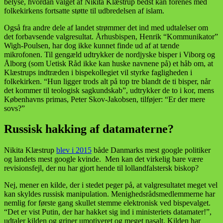
belyse, hvordan valget af Nikita Klæstrup bedst kan forenes med
folkekirkens fortsatte støtte til udbredelsen af islam.
Også fra andre dele af landet strømmer det ind med udtalelser om
det forbavsende valgresultat. Århusbispen, Henrik “Kommunikator”
Wigh-Poulsen, har dog ikke kunnet finde ud af at tænde
mikrofonen. Til gengæld udtrykker de nordjyske bisper i Viborg og
Ålborg (som Uetisk Råd ikke kan huske navnene på) et håb om, at
Klæstrups indtræden i bispekollegiet vil styrke fagligheden i
folkekirken. “Hun ligger trods alt på top tre blandt de ti bisper, når
det kommer til teologisk sagkundskab”, udtrykker de to i kor, mens
Københavns primas, Peter Skov-Jakobsen, tilføjer: “Er der mere
sovs?”
Russisk hakking af datamaterne?
Nikita Klæstrup
blev i 2015
både Danmarks mest google politiker
og landets mest google kvinde. Men kan det virkelig bare være
revisionsfejl, der nu har gjort hende til lollandfalstersk biskop?
Nej, mener en kilde, der i stedet peger på, at valgresultatet meget vel
kan skyldes russisk manipulation. Menighedsrådsmedlemmerne har
nemlig for første gang skullet stemme elektronisk ved bispevalget.
“Det er vist Putin, der har hakket sig ind i ministeriets datamater!”,
udtaler kilden og griner umotiveret og meget nasalt. Kilden har