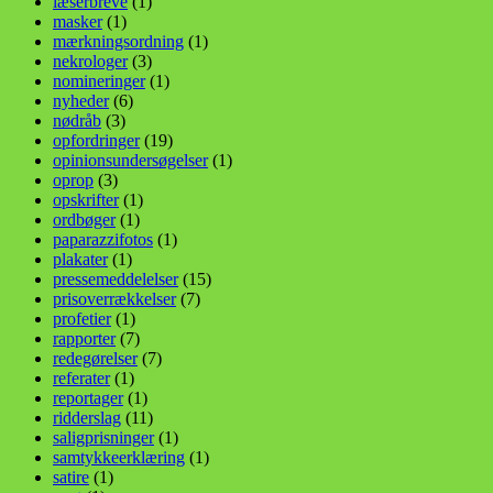
læserbreve
(1)
masker
(1)
mærkningsordning
(1)
nekrologer
(3)
nomineringer
(1)
nyheder
(6)
nødråb
(3)
opfordringer
(19)
opinionsundersøgelser
(1)
oprop
(3)
opskrifter
(1)
ordbøger
(1)
paparazzifotos
(1)
plakater
(1)
pressemeddelelser
(15)
prisoverrækkelser
(7)
profetier
(1)
rapporter
(7)
redegørelser
(7)
referater
(1)
reportager
(1)
ridderslag
(11)
saligprisninger
(1)
samtykkeerklæring
(1)
satire
(1)