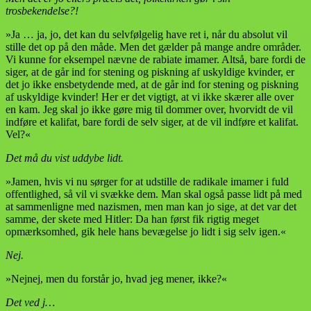
trosbekendelse?!
»Ja … ja, jo, det kan du selvfølgelig have ret i, når du absolut vil
stille det op på den måde. Men det gælder på mange andre områder.
Vi kunne for eksempel nævne de rabiate imamer. Altså, bare fordi de
siger, at de går ind for stening og piskning af uskyldige kvinder, er
det jo ikke ensbetydende med, at de går ind for stening og piskning
af uskyldige kvinder! Her er det vigtigt, at vi ikke skærer alle over
en kam. Jeg skal jo ikke gøre mig til dommer over, hvorvidt de vil
indføre et kalifat, bare fordi de selv siger, at de vil indføre et kalifat.
Vel?«
Det må du vist uddybe lidt.
»Jamen, hvis vi nu sørger for at udstille de radikale imamer i fuld
offentlighed, så vil vi svække dem. Man skal også passe lidt på med
at sammenligne med nazismen, men man kan jo sige, at det var det
samme, der skete med Hitler: Da han først fik rigtig meget
opmærksomhed, gik hele hans bevægelse jo lidt i sig selv igen.«
Nej.
»Nejnej, men du forstår jo, hvad jeg mener, ikke?«
Det ved j…