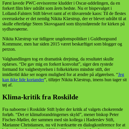
Først lavede PWC-revisorerne kludder i Oscar-uddelingen, da en
forkert film blev udråbt som årets bedste. Nu er bispevalget i
Lolland-Falsters Stift blevet ramt af et tilsvarende kaos: Til de flestes
overraskelse er det nemlig Nikita Klæstrup, der er blevet udråbt til at
skulle efterfølge Steen Skovsgaard som tilsynsførende for kirken på
sydhavsøerne.
Nikita Klæstrup var tidligere ungdomspolitiker i Guldborgsund
Kommune, men har siden 2015 været beskæftiget som blogger og
perzon.
Valghandlingen tog en dramatisk drejning, da resultatet skulle
oplæses. “De gav mig en forkert konvolut”, siger den rystede
formand for valgbestyrelsen i folkekirkens mindste stift, der
imidlertid ikke ser nogen mulighed for at ændre på afgørelsen. “
Jeg
kan ikke lide koriander
”, tilføjer Nikita Klæstrup, imens hun tager sit
tøj af.
Klima-kritik fra Roskilde
Fra naboerne i Roskilde Stift lyder der kritik af valgets chokerende
forløb. “Det er klimaforandringernes skyld”, mener biskop Peter
Fischer-Møller, der sammen med sin kollega i Haderslev Stift,
Marianne Christiansen, nu vil iværksætte en dialogkonference for at