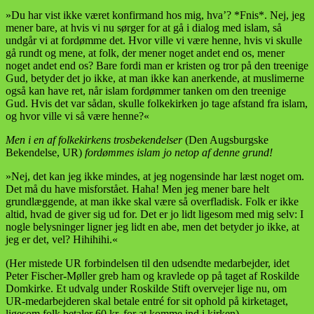
»Du har vist ikke været konfirmand hos mig, hva’? *Fnis*. Nej, jeg
mener bare, at hvis vi nu sørger for at gå i dialog med islam, så
undgår vi at fordømme det. Hvor ville vi være henne, hvis vi skulle
gå rundt og mene, at folk, der mener noget andet end os, mener
noget andet end os? Bare fordi man er kristen og tror på den treenige
Gud, betyder det jo ikke, at man ikke kan anerkende, at muslimerne
også kan have ret, når islam fordømmer tanken om den treenige
Gud. Hvis det var sådan, skulle folkekirken jo tage afstand fra islam,
og hvor ville vi så være henne?«
Men i en af folkekirkens trosbekendelser
(Den Augsburgske
Bekendelse, UR)
fordømmes islam jo netop af denne grund!
»Nej, det kan jeg ikke mindes, at jeg nogensinde har læst noget om.
Det må du have misforstået. Haha! Men jeg mener bare helt
grundlæggende, at man ikke skal være så overfladisk. Folk er ikke
altid, hvad de giver sig ud for. Det er jo lidt ligesom med mig selv: I
nogle belysninger ligner jeg lidt en abe, men det betyder jo ikke, at
jeg er det, vel? Hihihihi.«
(Her mistede UR forbindelsen til den udsendte medarbejder, idet
Peter Fischer-Møller greb ham og kravlede op på taget af Roskilde
Domkirke. Et udvalg under Roskilde Stift overvejer lige nu, om
UR-medarbejderen skal betale entré for sit ophold på kirketaget,
ligesom folk betaler 60 kr. for at komme ind i kirken).