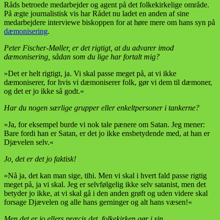
Råds betroede medarbejder og agent på det folkekirkelige område.
På ægte journalistisk vis har Rådet nu ladet en anden af sine
medarbejdere interviewe biskoppen for at høre mere om hans syn på
dæmonisering
.
Peter Fischer-Møller, er det rigtigt, at du advarer imod
dæmonisering, sådan som du lige har fortalt mig?
»Det er helt rigtigt, ja. Vi skal passe meget på, at vi ikke
dæmoniserer, for hvis vi dæmoniserer folk, gør vi dem til dæmoner,
og det er jo ikke så godt.«
Har du nogen særlige grupper eller enkeltpersoner i tankerne?
»Ja, for eksempel burde vi nok tale pænere om Satan. Jeg mener:
Bare fordi han er Satan, er det jo ikke ensbetydende med, at han er
Djævelen selv.«
Jo, det er det jo faktisk!
»Nå ja, det kan man sige, tihi. Men vi skal i hvert fald passe rigtig
meget på, ja vi skal. Jeg er selvfølgelig ikke selv satanist, men det
betyder jo ikke, at vi skal gå i den anden grøft og uden videre skal
forsage Djævelen og alle hans gerninger og alt hans væsen!«
Men det er jo ellers præcis det, folkekirken gør i sin