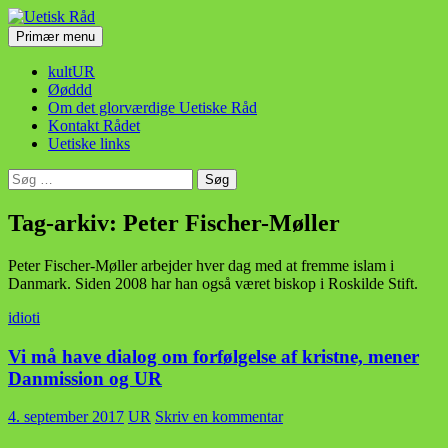
Hop
til
Søg
Primær menu
indhold
Uetisk Råd
kultUR
Øøddd
Om det glorværdige Uetiske Råd
Kontakt Rådet
Uetiske links
Søg
efter:
Tag-arkiv: Peter Fischer-Møller
Peter Fischer-Møller arbejder hver dag med at fremme islam i
Danmark. Siden 2008 har han også været biskop i Roskilde Stift.
idioti
Vi må have dialog om forfølgelse af kristne, mener
Danmission og UR
4. september 2017
UR
Skriv en kommentar