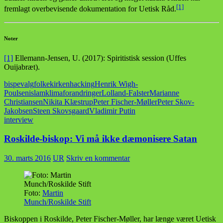
[1]
fremlagt overbevisende dokumentation for Uetisk Råd.
Noter
[1]
Ellemann-Jensen, U. (2017): Spiritistisk session (Uffes
Ouijabræt).
bispevalg
folkekirken
hacking
Henrik Wigh-
Poulsen
islam
klimaforandringer
Lolland-Falster
Marianne
Christiansen
Nikita Klæstrup
Peter Fischer-Møller
Peter Skov-
Jakobsen
Steen Skovsgaard
Vladimir Putin
interview
Roskilde-biskop: Vi må ikke dæmonisere Satan
30. marts 2016
UR
Skriv en kommentar
Foto:
Martin
Munch/Roskilde Stift
Biskoppen i Roskilde, Peter Fischer-Møller, har længe været Uetisk