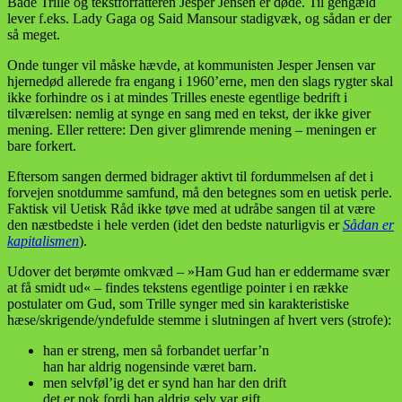
Både Trille og tekstforfatteren Jesper Jensen er døde. Til gengæld
lever f.eks. Lady Gaga og Said Mansour stadigvæk, og sådan er der
så meget.
Onde tunger vil måske hævde, at kommunisten Jesper Jensen var
hjernedød allerede fra engang i 1960’erne, men den slags rygter skal
ikke forhindre os i at mindes Trilles eneste egentlige bedrift i
tilværelsen: nemlig at synge en sang med en tekst, der ikke giver
mening. Eller rettere: Den giver glimrende mening – meningen er
bare forkert.
Eftersom sangen dermed bidrager aktivt til fordummelsen af det i
forvejen snotdumme samfund, må den betegnes som en uetisk perle.
Faktisk vil Uetisk Råd ikke tøve med at udråbe sangen til at være
den næstbedste i hele verden (idet den bedste naturligvis er
Sådan er
kapitalismen
).
Udover det berømte omkvæd – »Ham Gud han er eddermame svær
at få smidt ud« – findes tekstens egentlige pointer i en række
postulater om Gud, som Trille synger med sin karakteristiske
hæse/skrigende/yndefulde stemme i slutningen af hvert vers (strofe):
han er streng, men så forbandet uerfar’n
han har aldrig nogensinde været barn.
men selvføl’ig det er synd han har den drift
det er nok fordi han aldrig selv var gift.