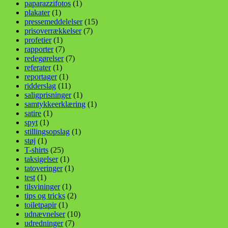
paparazzifotos
(1)
plakater
(1)
pressemeddelelser
(15)
prisoverrækkelser
(7)
profetier
(1)
rapporter
(7)
redegørelser
(7)
referater
(1)
reportager
(1)
ridderslag
(11)
saligprisninger
(1)
samtykkeerklæring
(1)
satire
(1)
spyt
(1)
stillingsopslag
(1)
støj
(1)
T-shirts
(25)
taksigelser
(1)
tatoveringer
(1)
test
(1)
tilsvininger
(1)
tips og tricks
(2)
toiletpapir
(1)
udnævnelser
(10)
udredninger
(7)