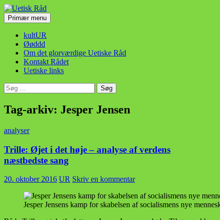
Hop
til
Søg
Primær menu
indhold
Uetisk Råd
kultUR
Øøddd
Om det glorværdige Uetiske Råd
Kontakt Rådet
Uetiske links
Søg
efter:
Tag-arkiv: Jesper Jensen
analyser
Trille: Øjet i det høje – analyse af verdens
næstbedste sang
20. oktober 2016
UR
Skriv en kommentar
Jesper Jensens kamp for skabelsen af socialismens nye menneske