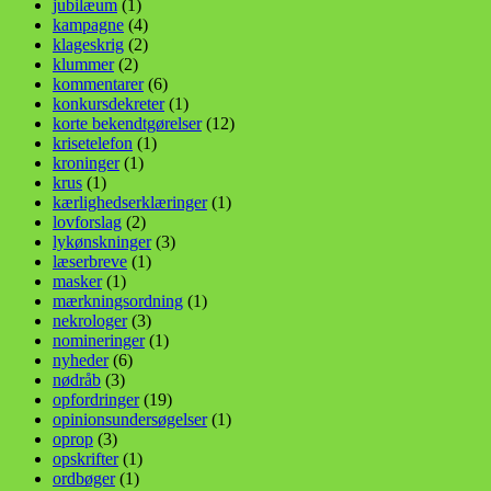
jubilæum
(1)
kampagne
(4)
klageskrig
(2)
klummer
(2)
kommentarer
(6)
konkursdekreter
(1)
korte bekendtgørelser
(12)
krisetelefon
(1)
kroninger
(1)
krus
(1)
kærlighedserklæringer
(1)
lovforslag
(2)
lykønskninger
(3)
læserbreve
(1)
masker
(1)
mærkningsordning
(1)
nekrologer
(3)
nomineringer
(1)
nyheder
(6)
nødråb
(3)
opfordringer
(19)
opinionsundersøgelser
(1)
oprop
(3)
opskrifter
(1)
ordbøger
(1)