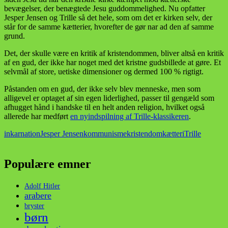
bevægelser, der benægtede Jesu guddommelighed. Nu opfatter
Jesper Jensen og Trille så det hele, som om det er kirken selv, der
står for de samme kætterier, hvorefter de gør nar ad den af samme
grund.
Det, der skulle være en kritik af kristendommen, bliver altså en kritik
af en gud, der ikke har noget med det kristne gudsbillede at gøre. Et
selvmål af store, uetiske dimensioner og dermed 100 % rigtigt.
Påstanden om en gud, der ikke selv blev menneske, men som
alligevel er optaget af sin egen liderlighed, passer til gengæld som
afhugget hånd i handske til en helt anden religion, hvilket også
allerede har medført
en nyindspilning af Trille-klassikeren
.
inkarnation
Jesper Jensen
kommunisme
kristendom
kætteri
Trille
Populære emner
Adolf Hitler
arabere
bryster
børn