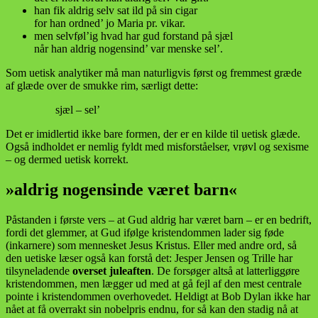
han fik aldrig selv sat ild på sin cigar
for han ordned’ jo Maria pr. vikar.
men selvføl’ig hvad har gud forstand på sjæl
når han aldrig nogensind’ var menske sel’.
Som uetisk analytiker må man naturligvis først og fremmest græde
af glæde over de smukke rim, særligt dette:
sjæl – sel’
Det er imidlertid ikke bare formen, der er en kilde til uetisk glæde.
Også indholdet er nemlig fyldt med misforståelser, vrøvl og sexisme
– og dermed uetisk korrekt.
»aldrig nogensinde været barn«
Påstanden i første vers – at Gud aldrig har været barn – er en bedrift,
fordi det glemmer, at Gud ifølge kristendommen lader sig føde
(inkarnere) som mennesket Jesus Kristus. Eller med andre ord, så
den uetiske læser også kan forstå det: Jesper Jensen og Trille har
tilsyneladende
overset juleaften
. De forsøger altså at latterliggøre
kristendommen, men lægger ud med at gå fejl af den mest centrale
pointe i kristendommen overhovedet. Heldigt at Bob Dylan ikke har
nået at få overrakt sin nobelpris endnu, for så kan den stadig nå at