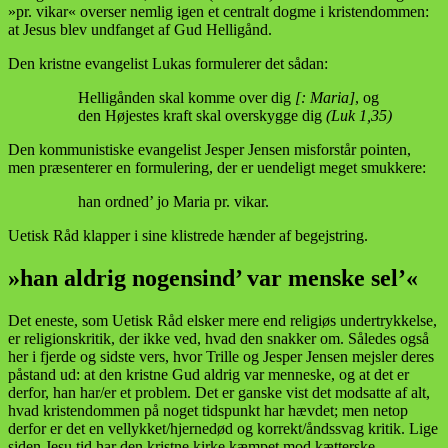
»pr. vikar« overser nemlig igen et centralt dogme i kristendommen:
at Jesus blev undfanget af Gud Helligånd.
Den kristne evangelist Lukas formulerer det sådan:
Helligånden skal komme over dig
[: Maria]
, og
den Højestes kraft skal overskygge dig
(Luk 1,35)
Den kommunistiske evangelist Jesper Jensen misforstår pointen,
men præsenterer en formulering, der er uendeligt meget smukkere:
han ordned’ jo Maria pr. vikar.
Uetisk Råd klapper i sine klistrede hænder af begejstring.
»han aldrig nogensind’ var menske sel’«
Det eneste, som Uetisk Råd elsker mere end religiøs undertrykkelse,
er religionskritik, der ikke ved, hvad den snakker om. Således også
her i fjerde og sidste vers, hvor Trille og Jesper Jensen mejsler deres
påstand ud: at den kristne Gud aldrig var menneske, og at det er
derfor, han har/er et problem. Det er ganske vist det modsatte af alt,
hvad kristendommen på noget tidspunkt har hævdet; men netop
derfor er det en vellykket/hjernedød og korrekt/åndssvag kritik. Lige
siden Jesu tid har den kristne kirke kæmpet mod kætterske