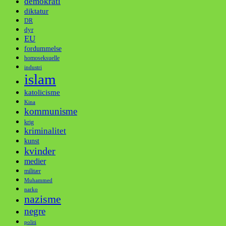
demokrati
diktatur
DR
dyr
EU
fordummelse
homoseksuelle
industri
islam
katolicisme
Kina
kommunisme
krig
kriminalitet
kunst
kvinder
medier
militær
Muhammed
narko
nazisme
negre
politi