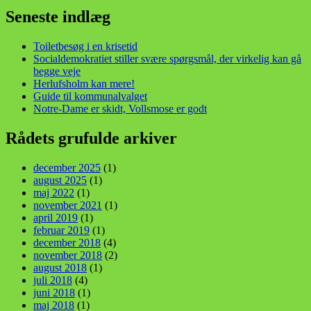
din stemme i et sygt, sygt samfund!
Seneste indlæg
Toiletbesøg i en krisetid
Socialdemokratiet stiller svære spørgsmål, der virkelig kan gå
begge veje
Herlufsholm kan mere!
Guide til kommunalvalget
Notre-Dame er skidt, Vollsmose er godt
Rådets grufulde arkiver
december 2025
(1)
august 2025
(1)
maj 2022
(1)
november 2021
(1)
april 2019
(1)
februar 2019
(1)
december 2018
(4)
november 2018
(2)
august 2018
(1)
juli 2018
(4)
juni 2018
(1)
maj 2018
(1)