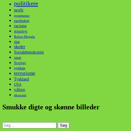
politikere
profit
prostitution
racebiologi
racisme
retspleje
Robert Mugabe
skat
skoler
Socialdemokratiet
sport
Sverige
sygdom
terrorisme
Tyskland
USA
våben
økonomi
Smukke digte og skønne billeder
Søg
efter: