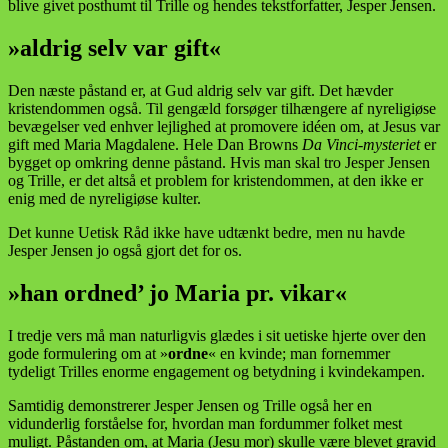
blive givet posthumt til Trille og hendes tekstforfatter, Jesper Jensen.
»aldrig selv var gift«
Den næste påstand er, at Gud aldrig selv var gift. Det hævder
kristendommen også. Til gengæld forsøger tilhængere af nyreligiøse
bevægelser ved enhver lejlighed at promovere idéen om, at Jesus var
gift med Maria Magdalene. Hele Dan Browns
Da Vinci-mysteriet
er
bygget op omkring denne påstand. Hvis man skal tro Jesper Jensen
og Trille, er det altså et problem for kristendommen, at den ikke er
enig med de nyreligiøse kulter.
Det kunne Uetisk Råd ikke have udtænkt bedre, men nu havde
Jesper Jensen jo også gjort det for os.
»han ordned’ jo Maria pr. vikar«
I tredje vers må man naturligvis glædes i sit uetiske hjerte over den
gode formulering om at »
ordne
« en kvinde; man fornemmer
tydeligt Trilles enorme engagement og betydning i kvindekampen.
Samtidig demonstrerer Jesper Jensen og Trille også her en
vidunderlig forståelse for, hvordan man fordummer folket mest
muligt. Påstanden om, at Maria (Jesu mor) skulle være blevet gravid