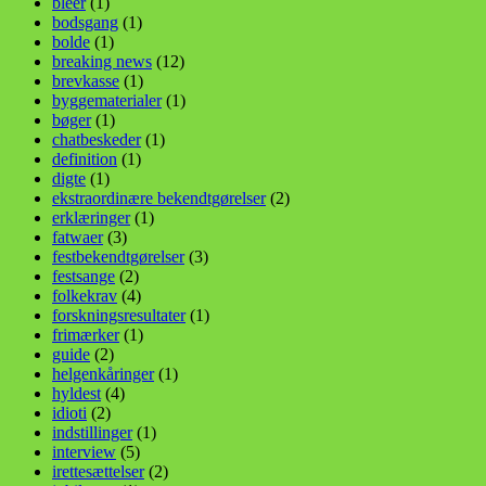
bleer
(1)
bodsgang
(1)
bolde
(1)
breaking news
(12)
brevkasse
(1)
byggematerialer
(1)
bøger
(1)
chatbeskeder
(1)
definition
(1)
digte
(1)
ekstraordinære bekendtgørelser
(2)
erklæringer
(1)
fatwaer
(3)
festbekendtgørelser
(3)
festsange
(2)
folkekrav
(4)
forskningsresultater
(1)
frimærker
(1)
guide
(2)
helgenkåringer
(1)
hyldest
(4)
idioti
(2)
indstillinger
(1)
interview
(5)
irettesættelser
(2)