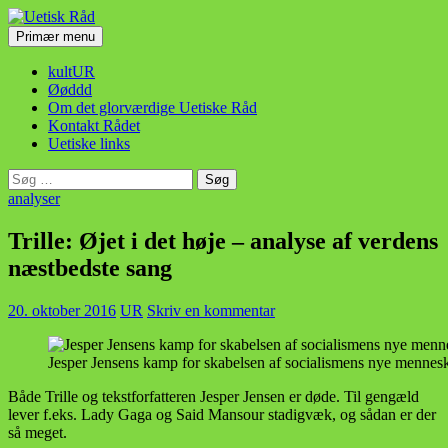
Hop
til
Søg
Primær menu
indhold
Uetisk Råd
kultUR
Øøddd
Om det glorværdige Uetiske Råd
Kontakt Rådet
Uetiske links
Søg
efter:
analyser
Trille: Øjet i det høje – analyse af verdens
næstbedste sang
20. oktober 2016
UR
Skriv en kommentar
Jesper Jensens kamp for skabelsen af socialismens nye menneske
Både Trille og tekstforfatteren Jesper Jensen er døde. Til gengæld
lever f.eks. Lady Gaga og Said Mansour stadigvæk, og sådan er der
så meget.