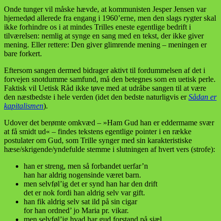
Onde tunger vil måske hævde, at kommunisten Jesper Jensen var
hjernedød allerede fra engang i 1960’erne, men den slags rygter skal
ikke forhindre os i at mindes Trilles eneste egentlige bedrift i
tilværelsen: nemlig at synge en sang med en tekst, der ikke giver
mening. Eller rettere: Den giver glimrende mening – meningen er
bare forkert.
Eftersom sangen dermed bidrager aktivt til fordummelsen af det i
forvejen snotdumme samfund, må den betegnes som en uetisk perle.
Faktisk vil Uetisk Råd ikke tøve med at udråbe sangen til at være
den næstbedste i hele verden (idet den bedste naturligvis er
Sådan er
kapitalismen
).
Udover det berømte omkvæd – »Ham Gud han er eddermame svær
at få smidt ud« – findes tekstens egentlige pointer i en række
postulater om Gud, som Trille synger med sin karakteristiske
hæse/skrigende/yndefulde stemme i slutningen af hvert vers (strofe):
han er streng, men så forbandet uerfar’n
han har aldrig nogensinde været barn.
men selvføl’ig det er synd han har den drift
det er nok fordi han aldrig selv var gift.
han fik aldrig selv sat ild på sin cigar
for han ordned’ jo Maria pr. vikar.
men selvføl’ig hvad har gud forstand på sjæl