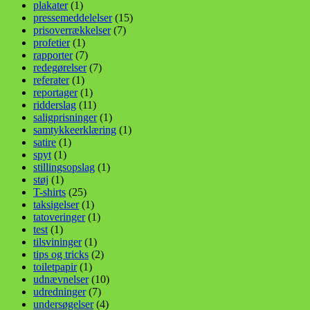
plakater
(1)
pressemeddelelser
(15)
prisoverrækkelser
(7)
profetier
(1)
rapporter
(7)
redegørelser
(7)
referater
(1)
reportager
(1)
ridderslag
(11)
saligprisninger
(1)
samtykkeerklæring
(1)
satire
(1)
spyt
(1)
stillingsopslag
(1)
støj
(1)
T-shirts
(25)
taksigelser
(1)
tatoveringer
(1)
test
(1)
tilsvininger
(1)
tips og tricks
(2)
toiletpapir
(1)
udnævnelser
(10)
udredninger
(7)
undersøgelser
(4)