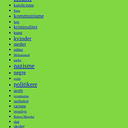
katolicisme
Kina
kommunisme
krig
kriminalitet
kunst
kvinder
medier
militær
Muhammed
narko
nazisme
negre
politi
politikere
profit
prostitution
racebiologi
racisme
retspleje
Robert Mugabe
skat
skoler