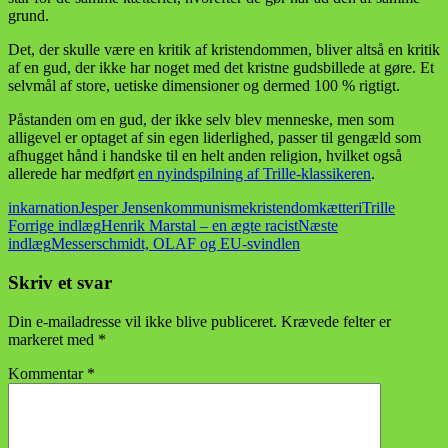
grund.
Det, der skulle være en kritik af kristendommen, bliver altså en kritik
af en gud, der ikke har noget med det kristne gudsbillede at gøre. Et
selvmål af store, uetiske dimensioner og dermed 100 % rigtigt.
Påstanden om en gud, der ikke selv blev menneske, men som
alligevel er optaget af sin egen liderlighed, passer til gengæld som
afhugget hånd i handske til en helt anden religion, hvilket også
allerede har medført
en nyindspilning af Trille-klassikeren
.
inkarnation
Jesper Jensen
kommunisme
kristendom
kætteri
Trille
Indlægsnavigation
Forrige indlæg
Henrik Marstal – en ægte racist
Næste
indlæg
Messerschmidt, OLAF og EU-svindlen
Skriv et svar
Din e-mailadresse vil ikke blive publiceret.
Krævede felter er
markeret med
*
Kommentar
*