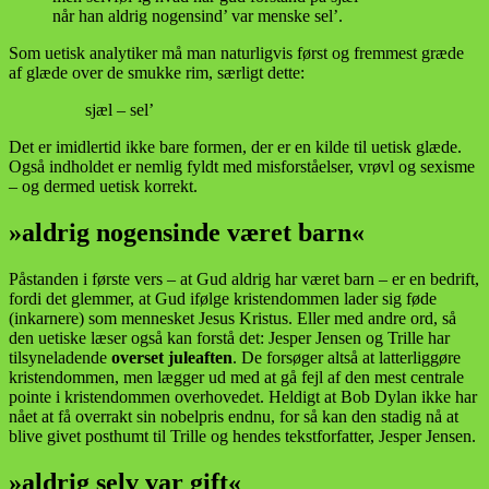
når han aldrig nogensind’ var menske sel’.
Som uetisk analytiker må man naturligvis først og fremmest græde
af glæde over de smukke rim, særligt dette:
sjæl – sel’
Det er imidlertid ikke bare formen, der er en kilde til uetisk glæde.
Også indholdet er nemlig fyldt med misforståelser, vrøvl og sexisme
– og dermed uetisk korrekt.
»aldrig nogensinde været barn«
Påstanden i første vers – at Gud aldrig har været barn – er en bedrift,
fordi det glemmer, at Gud ifølge kristendommen lader sig føde
(inkarnere) som mennesket Jesus Kristus. Eller med andre ord, så
den uetiske læser også kan forstå det: Jesper Jensen og Trille har
tilsyneladende
overset juleaften
. De forsøger altså at latterliggøre
kristendommen, men lægger ud med at gå fejl af den mest centrale
pointe i kristendommen overhovedet. Heldigt at Bob Dylan ikke har
nået at få overrakt sin nobelpris endnu, for så kan den stadig nå at
blive givet posthumt til Trille og hendes tekstforfatter, Jesper Jensen.
»aldrig selv var gift«