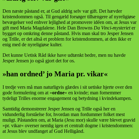
Den næste påstand er, at Gud aldrig selv var gift. Det hævder
kristendommen også. Til gengæld forsøger tilhængere af nyreligiøse
bevægelser ved enhver lejlighed at promovere idéen om, at Jesus var
gift med Maria Magdalene. Hele Dan Browns
Da Vinci-mysteriet
er
bygget op omkring denne påstand. Hvis man skal tro Jesper Jensen
og Trille, er det altså et problem for kristendommen, at den ikke er
enig med de nyreligiøse kulter.
Det kunne Uetisk Råd ikke have udtænkt bedre, men nu havde
Jesper Jensen jo også gjort det for os.
»han ordned’ jo Maria pr. vikar«
I tredje vers må man naturligvis glædes i sit uetiske hjerte over den
gode formulering om at »
ordne
« en kvinde; man fornemmer
tydeligt Trilles enorme engagement og betydning i kvindekampen.
Samtidig demonstrerer Jesper Jensen og Trille også her en
vidunderlig forståelse for, hvordan man fordummer folket mest
muligt. Påstanden om, at Maria (Jesu mor) skulle være blevet gravid
»pr. vikar« overser nemlig igen et centralt dogme i kristendommen:
at Jesus blev undfanget af Gud Helligånd.