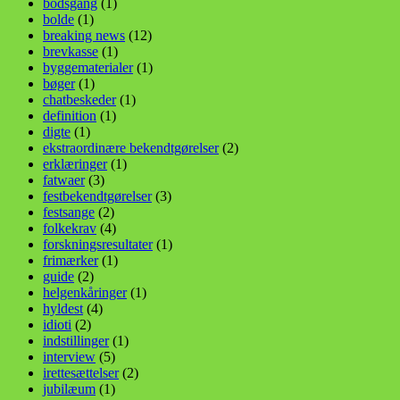
bodsgang
(1)
bolde
(1)
breaking news
(12)
brevkasse
(1)
byggematerialer
(1)
bøger
(1)
chatbeskeder
(1)
definition
(1)
digte
(1)
ekstraordinære bekendtgørelser
(2)
erklæringer
(1)
fatwaer
(3)
festbekendtgørelser
(3)
festsange
(2)
folkekrav
(4)
forskningsresultater
(1)
frimærker
(1)
guide
(2)
helgenkåringer
(1)
hyldest
(4)
idioti
(2)
indstillinger
(1)
interview
(5)
irettesættelser
(2)
jubilæum
(1)