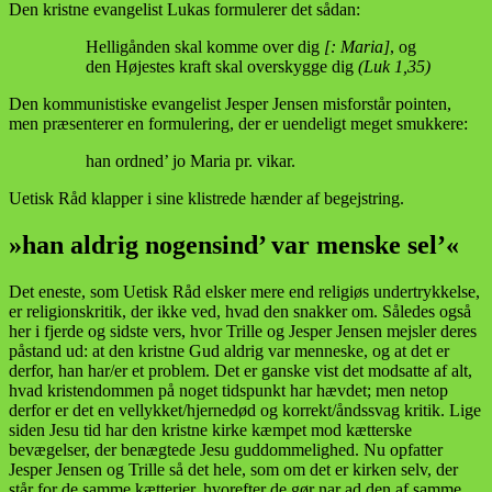
Den kristne evangelist Lukas formulerer det sådan:
Helligånden skal komme over dig
[: Maria]
, og
den Højestes kraft skal overskygge dig
(Luk 1,35)
Den kommunistiske evangelist Jesper Jensen misforstår pointen,
men præsenterer en formulering, der er uendeligt meget smukkere:
han ordned’ jo Maria pr. vikar.
Uetisk Råd klapper i sine klistrede hænder af begejstring.
»han aldrig nogensind’ var menske sel’«
Det eneste, som Uetisk Råd elsker mere end religiøs undertrykkelse,
er religionskritik, der ikke ved, hvad den snakker om. Således også
her i fjerde og sidste vers, hvor Trille og Jesper Jensen mejsler deres
påstand ud: at den kristne Gud aldrig var menneske, og at det er
derfor, han har/er et problem. Det er ganske vist det modsatte af alt,
hvad kristendommen på noget tidspunkt har hævdet; men netop
derfor er det en vellykket/hjernedød og korrekt/åndssvag kritik. Lige
siden Jesu tid har den kristne kirke kæmpet mod kætterske
bevægelser, der benægtede Jesu guddommelighed. Nu opfatter
Jesper Jensen og Trille så det hele, som om det er kirken selv, der
står for de samme kætterier, hvorefter de gør nar ad den af samme