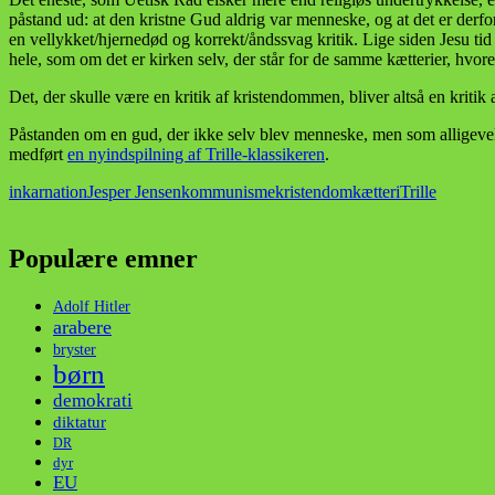
påstand ud: at den kristne Gud aldrig var menneske, og at det er derfo
en vellykket/hjernedød og korrekt/åndssvag kritik. Lige siden Jesu t
hele, som om det er kirken selv, der står for de samme kætterier, hvor
Det, der skulle være en kritik af kristendommen, bliver altså en kritik
Påstanden om en gud, der ikke selv blev menneske, men som alligevel er
medført
en nyindspilning af Trille-klassikeren
.
inkarnation
Jesper Jensen
kommunisme
kristendom
kætteri
Trille
Populære emner
Adolf Hitler
arabere
bryster
børn
demokrati
diktatur
DR
dyr
EU