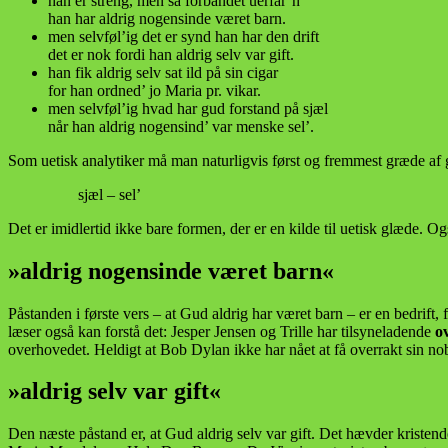
han er streng, men så forbandet uerfar’n
han har aldrig nogensinde været barn.
men selvføl’ig det er synd han har den drift
det er nok fordi han aldrig selv var gift.
han fik aldrig selv sat ild på sin cigar
for han ordned’ jo Maria pr. vikar.
men selvføl’ig hvad har gud forstand på sjæl
når han aldrig nogensind’ var menske sel’.
Som uetisk analytiker må man naturligvis først og fremmest græde af 
sjæl – sel’
Det er imidlertid ikke bare formen, der er en kilde til uetisk glæde. 
»aldrig nogensinde været barn«
Påstanden i første vers – at Gud aldrig har været barn – er en bedrift
læser også kan forstå det: Jesper Jensen og Trille har tilsyneladende
o
overhovedet. Heldigt at Bob Dylan ikke har nået at få overrakt sin nobe
»aldrig selv var gift«
Den næste påstand er, at Gud aldrig selv var gift. Det hævder kriste