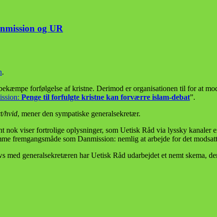
Danmission og UR
n
.
bekæmpe forfølgelse af kristne. Derimod er organisationen til for at mo
ssion:
Penge til forfulgte kristne kan forværre islam-debat
”.
t/hvid
, mener den sympatiske generalsekretær.
nt nok viser fortrolige oplysninger, som Uetisk Råd via lyssky kanaler 
amme fremgangsmåde som Danmission: nemlig at arbejde for det modsatte 
views med generalsekretæren har Uetisk Råd udarbejdet et nemt skema, 