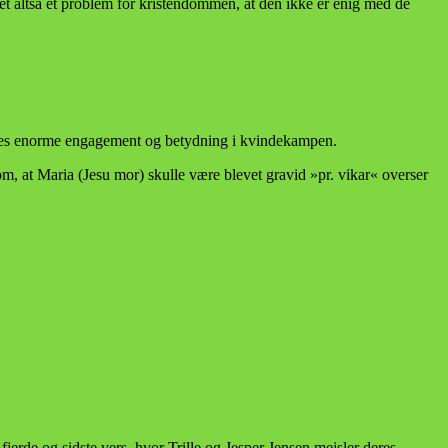
et altså et problem for kristendommen, at den ikke er enig med de
lles enorme engagement og betydning i kvindekampen.
m, at Maria (Jesu mor) skulle være blevet gravid »pr. vikar« overser
jerde og sidste vers, hvor Trille og Jesper Jensen mejsler deres