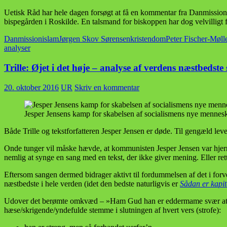
Uetisk Råd har hele dagen forsøgt at få en kommentar fra Danmissio
bispegården i Roskilde. En talsmand for biskoppen har dog velvilligt
Danmission
islam
Jørgen Skov Sørensen
kristendom
Peter Fischer-Møll
analyser
Trille: Øjet i det høje – analyse af verdens næstbedste
20. oktober 2016
UR
Skriv en kommentar
Jesper Jensens kamp for skabelsen af socialismens nye menneske
Både Trille og tekstforfatteren Jesper Jensen er døde. Til gengæld l
Onde tunger vil måske hævde, at kommunisten Jesper Jensen var hjernedø
nemlig at synge en sang med en tekst, der ikke giver mening. Eller re
Eftersom sangen dermed bidrager aktivt til fordummelsen af det i for
næstbedste i hele verden (idet den bedste naturligvis er
Sådan er kapi
Udover det berømte omkvæd – »Ham Gud han er eddermame svær at få sm
hæse/skrigende/yndefulde stemme i slutningen af hvert vers (strofe):