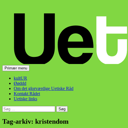
Hop
til
indhold
Søg
Primær menu
Uetisk Råd
kultUR
Øøddd
Om det glorværdige Uetiske Råd
Kontakt Rådet
Uetiske links
Søg
efter:
Tag-arkiv: kristendom