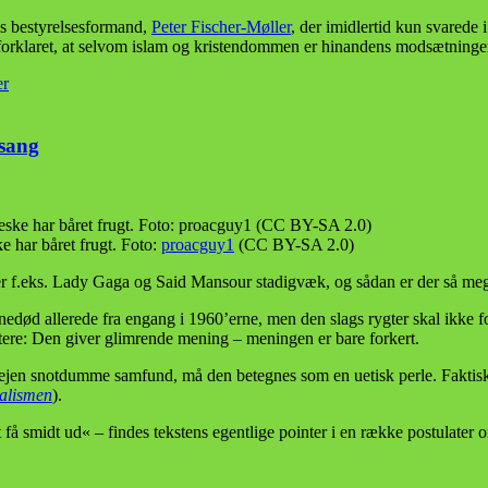
ns bestyrelsesformand,
Peter Fischer-Møller
, der imidlertid kun svarede 
 forklaret, at selvom islam og kristendommen er hinandens modsætninger
er
 sang
 har båret frugt. Foto:
proacguy1
(CC BY-SA 2.0)
ever f.eks. Lady Gaga og Said Mansour stadigvæk, og sådan er der så meg
d allerede fra engang i 1960’erne, men den slags rygter skal ikke forhi
ttere: Den giver glimrende mening – meningen er bare forkert.
vejen snotdumme samfund, må den betegnes som en uetisk perle. Faktisk
talismen
).
idt ud« – findes tekstens egentlige pointer i en række postulater om