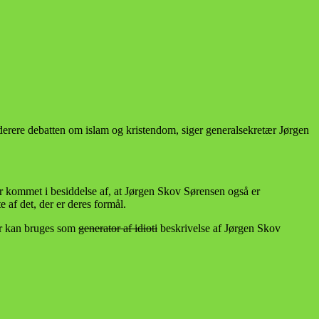
derere debatten om islam og kristendom, siger generalsekretær Jørgen
er kommet i besiddelse af, at Jørgen Skov Sørensen også er
af det, der er deres formål.
der kan bruges som
generator af idioti
beskrivelse af Jørgen Skov