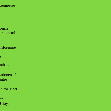
kæmpelse
ionale
erdomstol
gsforening
n
nthal-
ationen af
entre
n for Tibet
or
 Utøya-