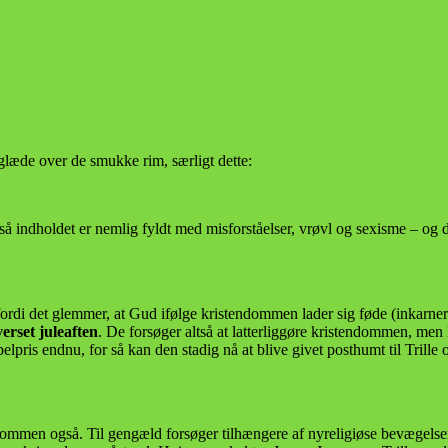
glæde over de smukke rim, særligt dette:
Også indholdet er nemlig fyldt med misforståelser, vrøvl og sexisme – og 
, fordi det glemmer, at Gud ifølge kristendommen lader sig føde (inkarn
verset juleaften
. De forsøger altså at latterliggøre kristendommen, men
lpris endnu, for så kan den stadig nå at blive givet posthumt til Trille o
ndommen også. Til gengæld forsøger tilhængere af nyreligiøse bevægelser