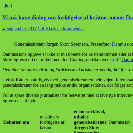
idioti
Vi må have dialog om forfølgelse af kristne, mener 
4. september 2017
UR
Skriv en kommentar
Generalsekretær Jørgen Skov Sørensen. Pressefoto:
Danmissio
Danmissions opgave er ikke at missionere for kristendommen eller at 
Skov Sørensen i en artikel med den Cavling-uetiske overskrift “
Danmi
Debatten om massedrab og fordrivelse af kristne er nemlig lidt for sor
Uetisk Råd er naturligvis med generalsekretæren hele vejen. Interessa
generalsekretær for en lang række andre organisationer, der følger s
For at spare diverse journalister for besværet med at lave nye inter
Sørensens arbejde:
er for sort/hvid,
muslimers
udtaler
Debatten om
forfølgelse af
generalsekretær
Danmission
kristne
Jørgen Skov
Sørensen fra