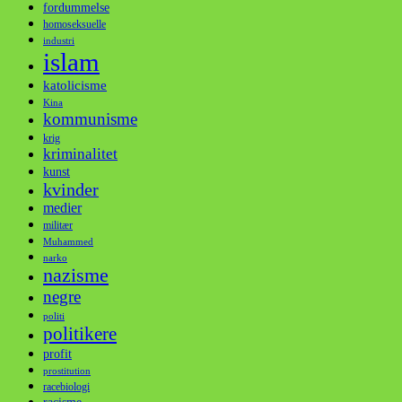
fordummelse
homoseksuelle
industri
islam
katolicisme
Kina
kommunisme
krig
kriminalitet
kunst
kvinder
medier
militær
Muhammed
narko
nazisme
negre
politi
politikere
profit
prostitution
racebiologi