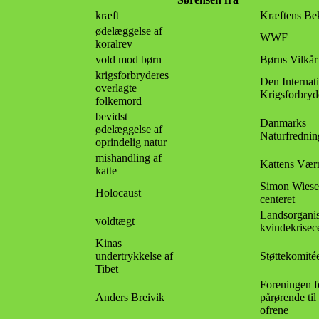
kræft
Kræftens Be
ødelæggelse af
WWF
koralrev
vold mod børn
Børns Vilkår
krigsforbryderes
Den Internat
overlagte
Krigsforbryd
folkemord
bevidst
Danmarks
ødelæggelse af
Naturfrednin
oprindelig natur
mishandling af
Kattens Vær
katte
Simon Wiese
Holocaust
centeret
Landsorganis
voldtægt
kvindekrisec
Kinas
undertrykkelse af
Støttekomitée
Tibet
Foreningen f
Anders Breivik
pårørende til
ofrene