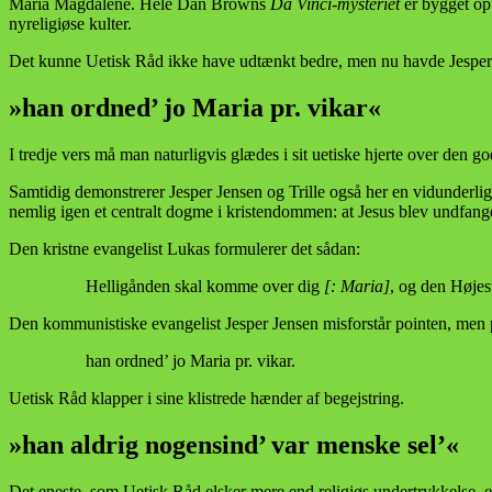
Maria Magdalene. Hele Dan Browns
Da Vinci-mysteriet
er bygget op 
nyreligiøse kulter.
Det kunne Uetisk Råd ikke have udtænkt bedre, men nu havde Jesper J
»han ordned’ jo Maria pr. vikar«
I tredje vers må man naturligvis glædes i sit uetiske hjerte over den g
Samtidig demonstrerer Jesper Jensen og Trille også her en vidunderlig
nemlig igen et centralt dogme i kristendommen: at Jesus blev undfang
Den kristne evangelist Lukas formulerer det sådan:
Helligånden skal komme over dig
[: Maria]
, og den Højes
Den kommunistiske evangelist Jesper Jensen misforstår pointen, men 
han ordned’ jo Maria pr. vikar.
Uetisk Råd klapper i sine klistrede hænder af begejstring.
»han aldrig nogensind’ var menske sel’«
Det eneste, som Uetisk Råd elsker mere end religiøs undertrykkelse, er