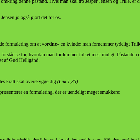
omkring denne påstand. Hvis man skal tro Jesper Jensen og Trille, er d
ensen jo også gjort det for os.
ode formulering om at »
ordne
« en kvinde; man fornemmer tydeligt Tri
 forståelse for, hvordan man fordummer folket mest muligt. Påstanden o
et af Gud Helligånd.
tes kraft skal overskygge dig
(Luk 1,35)
præsenterer en formulering, der er uendeligt meget smukkere:
 religionskritik, der ikke ved, hvad den snakker om. Således også her i f