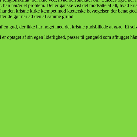
r, han har/er et problem. Det er ganske vist det modsatte af alt, hvad 
id har den kristne kirke kæmpet mod kætterske bevægelser, der benægted
efter de gør nar ad den af samme grund.
 af en gud, der ikke har noget med det kristne gudsbillede at gøre. Et se
 optaget af sin egen liderlighed, passer til gengæld som afhugget hånd 