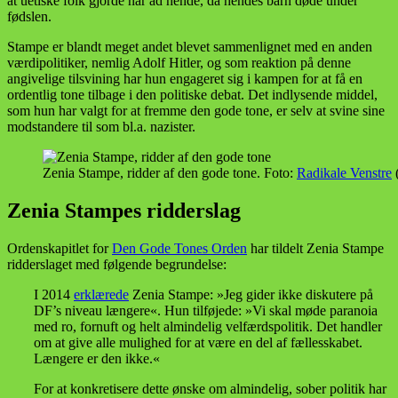
at uetiske folk gjorde nar ad hende, da hendes barn døde under
fødslen.
Stampe er blandt meget andet blevet sammenlignet med en anden
værdipolitiker, nemlig Adolf Hitler, og som reaktion på denne
angivelige tilsvining har hun engageret sig i kampen for at få en
ordentlig tone tilbage i den politiske debat. Det indlysende middel,
som hun har valgt for at fremme den gode tone, er selv at svine sine
modstandere til som bl.a. nazister.
Zenia Stampe, ridder af den gode tone. Foto:
Radikale Venstre
Zenia Stampes ridderslag
Ordenskapitlet for
Den Gode Tones Orden
har tildelt Zenia Stampe
ridderslaget med følgende begrundelse:
I 2014
erklærede
Zenia Stampe: »Jeg gider ikke diskutere på
DF’s niveau længere«. Hun tilføjede: »Vi skal møde paranoia
med ro, fornuft og helt almindelig velfærdspolitik. Det handler
om at give alle mulighed for at være en del af fællesskabet.
Længere er den ikke.«
For at konkretisere dette ønske om almindelig, sober politik har