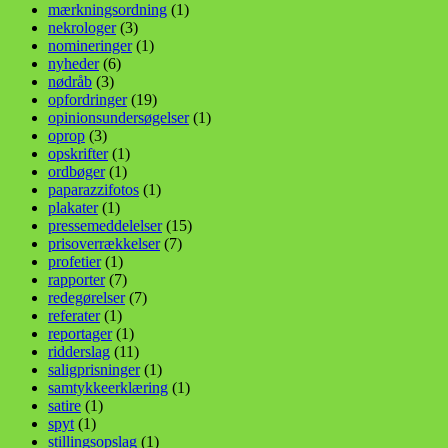
mærkningsordning
(1)
nekrologer
(3)
nomineringer
(1)
nyheder
(6)
nødråb
(3)
opfordringer
(19)
opinionsundersøgelser
(1)
oprop
(3)
opskrifter
(1)
ordbøger
(1)
paparazzifotos
(1)
plakater
(1)
pressemeddelelser
(15)
prisoverrækkelser
(7)
profetier
(1)
rapporter
(7)
redegørelser
(7)
referater
(1)
reportager
(1)
ridderslag
(11)
saligprisninger
(1)
samtykkeerklæring
(1)
satire
(1)
spyt
(1)
stillingsopslag
(1)