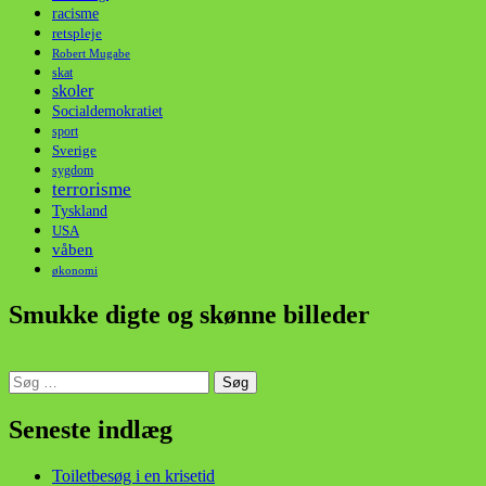
racisme
retspleje
Robert Mugabe
skat
skoler
Socialdemokratiet
sport
Sverige
sygdom
terrorisme
Tyskland
USA
våben
økonomi
Smukke digte og skønne billeder
Søg
efter:
din stemme i et sygt, sygt samfund!
Seneste indlæg
Toiletbesøg i en krisetid