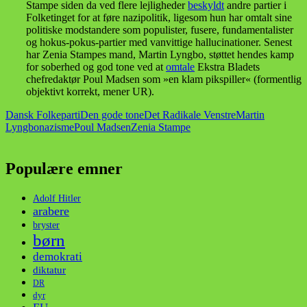
Stampe siden da ved flere lejligheder
beskyldt
andre partier i
Folketinget for at føre nazipolitik, ligesom hun har omtalt sine
politiske modstandere som populister, fusere, fundamentalister
og hokus-pokus-partier med vanvittige hallucinationer. Senest
har Zenia Stampes mand, Martin Lyngbo, støttet hendes kamp
for soberhed og god tone ved at
omtale
Ekstra Bladets
chefredaktør Poul Madsen som »en klam pikspiller« (formentlig
objektivt korrekt, mener UR).
Dansk Folkeparti
Den gode tone
Det Radikale Venstre
Martin
Lyngbo
nazisme
Poul Madsen
Zenia Stampe
Populære emner
Adolf Hitler
arabere
bryster
børn
demokrati
diktatur
DR
dyr