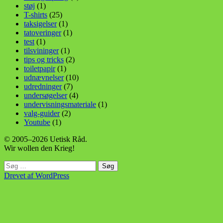
støj
(1)
T-shirts
(25)
taksigelser
(1)
tatoveringer
(1)
test
(1)
tilsvininger
(1)
tips og tricks
(2)
toiletpapir
(1)
udnævnelser
(10)
udredninger
(7)
undersøgelser
(4)
undervisningsmateriale
(1)
valg-guider
(2)
Youtube
(1)
© 2005–2026 Uetisk Råd.
Wir wollen den Krieg!
Søg
efter:
Drevet af WordPress