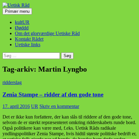
Hop
til
Søg
Primær menu
indhold
Uetisk Råd
kultUR
Øøddd
Om det glorværdige Uetiske Råd
Kontakt Rådet
Uetiske links
Søg
efter:
Tag-arkiv: Martin Lyngbo
ridderslag
Zenia Stampe – ridder af den gode tone
17. april 2016
UR
Skriv en kommentar
Det er ikke kun forfattere, der kan slås til riddere af den gode tone,
selvom de er stærkt repræsenteret omkring ridderskabets runde bord.
Også politikere kan være med, f.eks. Uetisk Råds radikale
yndlingspolitiker Zenia Stampe, hvis hidtil største politiske bedrift er,