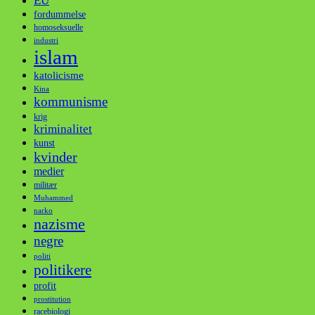
EU
fordummelse
homoseksuelle
industri
islam
katolicisme
Kina
kommunisme
krig
kriminalitet
kunst
kvinder
medier
militær
Muhammed
narko
nazisme
negre
politi
politikere
profit
prostitution
racebiologi