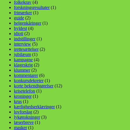
folkekrav
(4)
forskningsresultater
(1)
frimærker
(1)
guide
(2)
helgenkåringer
(1)
hyldest
(4)
idioti
(2)
indstillinger
(1)
interview
(5)
irettesættelser
(2)
jubilæum
(1)
kampagne
(4)
klageskrig
(2)
klummer
(2)
kommentarer
(6)
konkursdekreter
(1)
korte bekendtgørelser
(12)
krisetelefon
(1)
kroninger
(1)
krus
(1)
kærlighedserklæringer
(1)
lovforslag
(2)
lykønskninger
(3)
læserbreve
(1)
masker
(1)