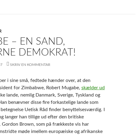
R
E – EN SAND,
NE DEMOKRAT!
07
SKRIV EN KOMMENTAR
per i sine små, fedtede hænder over, at den
sident for Zimbabwe, Robert Mugabe,
skælder ud
ske lande, nemlig Danmark, Sverige, Tyskland og
an benævner disse fire forkastelige lande som
 betegnelse Uetisk Råd finder benyttelsesværdig. I
langer han tillige ud efter den britiske
, Gordon Brown, som på frækkeste vis har
mstridte møde imellem europæiske og afrikanske