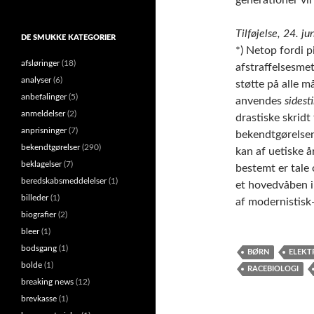
Tilføjelse, 24. j
DE SMUKKE KATEGORIER
*) Netop fordi 
afsløringer
(18)
afstraffelsesmet
analyser
(6)
støtte på alle m
anbefalinger
(5)
anvendes
sidesti
anmeldelser
(2)
drastiske skridt 
anprisninger
(7)
bekendtgørelsen
bekendtgørelser
(290)
kan af uetiske å
beklagelser
(7)
bestemt er tale
beredskabsmeddelelser
(1)
et hovedvåben i
billeder
(1)
af modernistisk-
biografier
(2)
bleer
(1)
bodsgang
(1)
BØRN
ELEKT
bolde
(1)
RACEBIOLOGI
breaking news
(12)
brevkasse
(1)