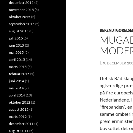
december 2015
(5)
november 2015
(5)
oktober 2015
(2)
september 2015
(5)
BEKENDTGØRELSE
august 2015
(3)
MUGAB
juli 2015
(6)
juni 2015
(2)
MODER
maj 2015
(5)
april 2015
(14)
9. DECEMBER 20
marts 2015
(5)
februar 2015
(1)
Uetisk Råd klap
juni 2014
(1)
agtværdige præ
maj 2014
(9)
på fire europæi
april 2014
(10)
Nederlandene. H
oktober 2012
(1)
“firebanden”, en
august 2012
(1)
samme ombæring 
marts 2012
(1)
premierminister
december 2011
(1)
boykottet det o
august 2011
(5)