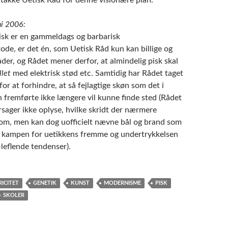
uni 2006:
pisk er en gammeldags og barbarisk
ode, er det én, som Uetisk Råd kun kan billige og
åder, og Rådet mener derfor, at almindelig pisk skal
llet
med elektrisk stød etc. Samtidig har Rådet taget
for at forhindre, at så fejlagtige skøn som det i
 fremførte ikke længere vil kunne finde sted (Rådet
rsager ikke oplyse, hvilke skridt der nærmere
 om, men kan dog uofficielt nævne bål og brand som
 kampen for uetikkens fremme og undertrykkelsen
leflende tendenser).
RICITET
GENETIK
KUNST
MODERNISME
PISK
SKOLER