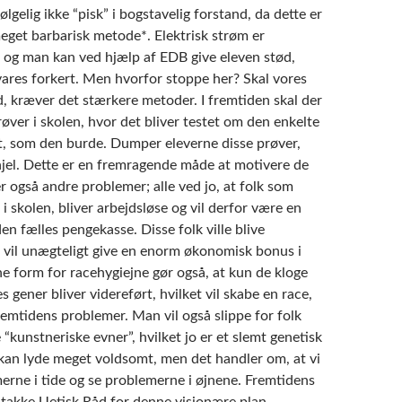
lgelig ikke “pisk” i bogstavelig forstand, da dette er
get barbarisk metode*. Elektrisk strøm er
, og man kan ved hjælp af EDB give eleven stød,
vares forkert. Men hvorfor stoppe her? Skal vores
d, kræver det stærkere metoder. I fremtiden skal der
øver i skolen, hvor det bliver testet om den enkelte
ét, som den burde. Dumper eleverne disse prøver,
ihjel. Dette er en fremragende måde at motivere de
r også andre problemer; alle ved jo, at folk som
t i skolen, bliver arbejdsløse og vil derfor være en
den fælles pengekasse. Disse folk ville blive
 vil unægteligt give en enorm økonomisk bonus i
e form for racehygiejne gør også, at kun de kloge
gener bliver videreført, hvilket vil skabe en race,
emtidens problemer. Man vil også slippe for folk
“kunstneriske evner”, hvilket jo er et slemt genetisk
 kan lyde meget voldsomt, men det handler om, at vi
erne i tide og se problemerne i øjnene. Fremtidens
 takke Uetisk Råd for denne visionære plan.