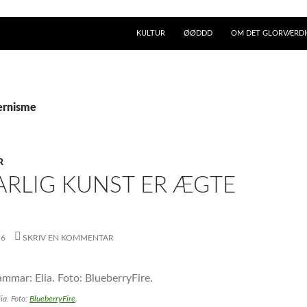
KULTUR
ØØDDD
OM DET GLORVÆRDIG
ernisme
R
FARLIG KUNST ER ÆGTE
16
SKRIV EN KOMMENTAR
lia
. Foto:
BlueberryFire
.