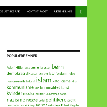
E UETISKE RÅD
KONTAKT RÅDET
UETISKE LINKS
POPULÆRE EMNER
børn
arabere
Adolf Hitler
bryster
demokrati
EU
diktatur
fordummelse
dyr
DR
islam
katolicisme
homoseksuelle
industri
Kina
kommunisme
kriminalitet
kunst
krig
kvinder
medier
militær
Muhammed
narko
nazisme
politikere
negre
profit
politi
racisme
retspleje
racebiologi
prostitution
Robert Mugabe