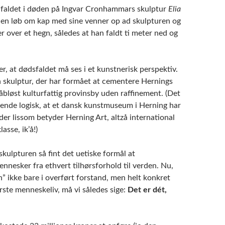
faldet i døden på Ingvar Cronhammars skulptur
Elia
en løb om kap med sine venner op ad skulpturen og
 over et hegn, således at han faldt ti meter ned og
, at dødsfaldet må ses i et kunstnerisk perspektiv.
 skulptur, der har formået at cementere Hernings
åbløst kulturfattig provinsby uden raffinement. (Det
ysende logisk, at et dansk kunstmuseum i Herning har
er lissom betyder Herning Art, altzå international
asse, ik’å!)
skulpturen så fint det uetiske formål at
nesker fra ethvert tilhørsforhold til verden. Nu,
” ikke bare i overført forstand, men helt konkret
ørste menneskeliv, må vi således sige:
Det er dét,