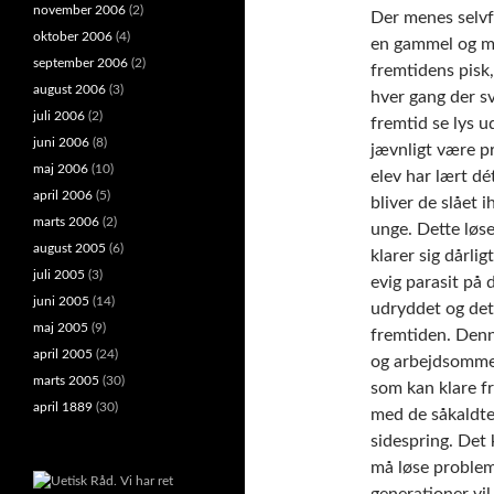
november 2006
(2)
Der menes selvfø
oktober 2006
(4)
en gammel og me
september 2006
(2)
fremtidens pisk
august 2006
(3)
hver gang der s
juli 2006
(2)
fremtid se lys u
juni 2006
(8)
jævnligt være pr
maj 2006
(10)
elev har lært d
april 2006
(5)
bliver de slået 
marts 2006
(2)
unge. Dette løse
august 2005
(6)
klarer sig dårlig
juli 2005
(3)
evig parasit på 
juni 2005
(14)
udryddet og det
maj 2005
(9)
fremtiden. Denn
april 2005
(24)
og arbejdsommes 
marts 2005
(30)
som kan klare fr
april 1889
(30)
med de såkaldte 
sidespring. Det
må løse problem
generationer vil