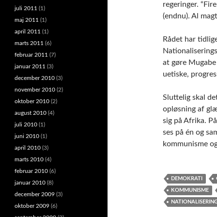
regeringer. “Fir
juli 2011
(1)
(endnu). Al magt
maj 2011
(1)
april 2011
(1)
Rådet har tidli
marts 2011
(6)
Nationaliserings
februar 2011
(7)
at gøre Mugabe 
januar 2011
(3)
uetiske, progres
december 2010
(3)
november 2010
(2)
Sluttelig skal de
oktober 2010
(2)
opløsning af glæ
august 2010
(4)
sig på Afrika. P
juli 2010
(1)
ses på én og sa
juni 2010
(1)
kommunisme og
april 2010
(3)
marts 2010
(4)
februar 2010
(6)
DEMOKRATI
januar 2010
(8)
KOMMUNISME
december 2009
(3)
NATIONALISERIN
oktober 2009
(6)