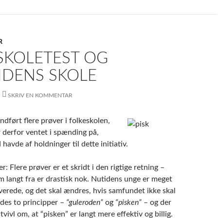
R
SKOLETEST OG
IDENS SKOLE
SKRIV EN KOMMENTAR
ndført flere prøver i folkeskolen,
 derfor ventet i spænding på,
havde af holdninger til dette initiativ.
: Flere prøver er et skridt i den rigtige retning –
m langt fra er drastisk nok. Nutidens unge er meget
erede, og det skal ændres, hvis samfundet ikke skal
ndes to principper –
“guleroden”
og
“pisken”
– og der
tvivl om, at “pisken” er langt mere effektiv og billig.