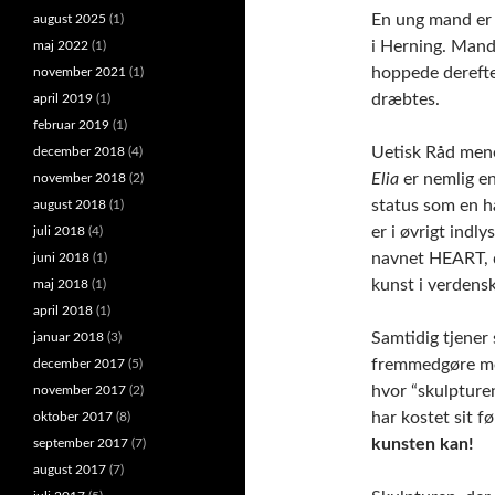
En ung mand er 
august 2025
(1)
i Herning. Mand
maj 2022
(1)
hoppede derefter
november 2021
(1)
dræbtes.
april 2019
(1)
februar 2019
(1)
Uetisk Råd mener
december 2018
(4)
Elia
er nemlig en
november 2018
(2)
status som en h
august 2018
(1)
er i øvrigt indl
juli 2018
(4)
navnet HEART, d
juni 2018
(1)
kunst i verdenskl
maj 2018
(1)
april 2018
(1)
Samtidig tjener 
januar 2018
(3)
fremmedgøre men
december 2017
(5)
hvor “skulpturen
november 2017
(2)
har kostet sit f
oktober 2017
(8)
kunsten kan!
september 2017
(7)
august 2017
(7)