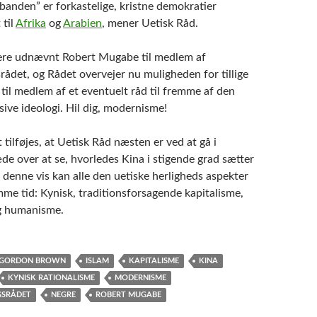
ebanden” er forkastelige, kristne demokratier
 til
Afrika
og
Arabien
, mener Uetisk Råd.
gere udnævnt Robert Mugabe til medlem af
rådet, og Rådet overvejer nu muligheden for tillige
til medlem af et eventuelt råd til fremme af den
sive ideologi. Hil dig, modernisme!
t tilføjes, at Uetisk Råd næsten er ved at gå i
de over at se, hvorledes Kina i stigende grad sætter
å denne vis kan alle den uetiske herligheds aspekter
mme tid: Kynisk, traditionsforsagende kapitalisme,
 humanisme.
GORDON BROWN
ISLAM
KAPITALISME
KINA
KYNISK RATIONALISME
MODERNISME
GSRÅDET
NEGRE
ROBERT MUGABE