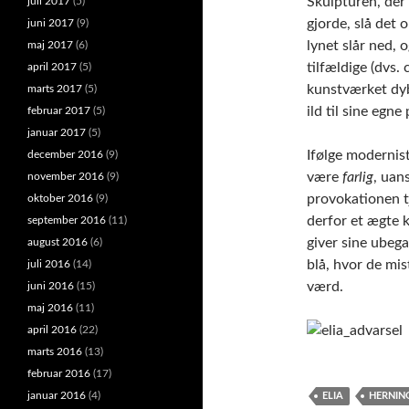
Skulpturen, der 
juli 2017
(5)
gjorde, slå det o
juni 2017
(9)
lynet slår ned,
maj 2017
(6)
tilfældige (dvs
april 2017
(5)
kunstværket dyb
marts 2017
(5)
ild til sine egne 
februar 2017
(5)
januar 2017
(5)
Ifølge modernis
december 2016
(9)
være
farlig
, uan
november 2016
(9)
provokationen tj
oktober 2016
(9)
derfor et ægte k
september 2016
(11)
giver sine ubeg
august 2016
(6)
blå, hvor de mis
juli 2016
(14)
værd.
juni 2016
(15)
maj 2016
(11)
april 2016
(22)
marts 2016
(13)
februar 2016
(17)
januar 2016
(4)
ELIA
HERNIN