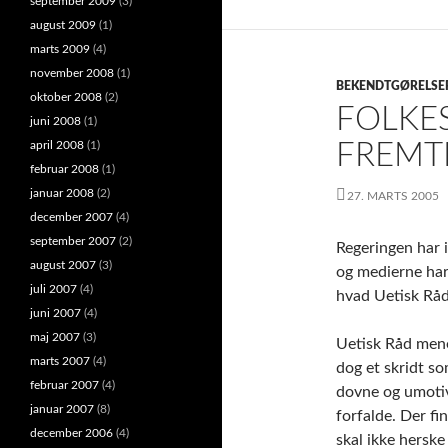
september 2009
(3)
august 2009
(1)
marts 2009
(4)
november 2008
(1)
BEKENDTGØRELSE
oktober 2008
(2)
FOLKE
juni 2008
(1)
april 2008
(1)
FREMT
februar 2008
(1)
januar 2008
(2)
27. MARTS 2005
december 2007
(4)
september 2007
(2)
Regeringen har i
august 2007
(3)
og medierne har
juli 2007
(4)
hvad Uetisk Råd 
juni 2007
(4)
maj 2007
(3)
Uetisk Råd mener
marts 2007
(4)
dog et skridt so
februar 2007
(4)
dovne og umotiv
januar 2007
(8)
forfalde. Der fi
december 2006
(4)
skal ikke herske 