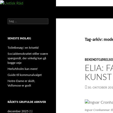
Hop
til
Søg
Uetisk Råd
indhold
Søg
din stemme i et sygt, sygt samfund!
efter:
SENESTE INDLÆG
Tag-arkiv: mod
Toiletbesøg i en krisetid
Socialdemokratiet stiller svære
spørgsmål, der virkelig kan gå
BEKENDTGØRELSE
begge veje
ELIA: 
Herlufsholm kan mere!
KUNST
Guide til kommunalvalget
Notre-Dame er skidt,
Vollsmose er godt
30. OKTOBER 20
RÅDETS GRUFULDE ARKIVER
Ingvar Cronhammar:
E
december 2025
(1)