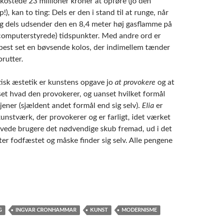
kostede 23 millioner kroner at opføre (jo den
p!), kan to ting: Dels er den i stand til at runge, når
 og dels udsender den en 8,4 meter høj gasflamme på
. computerstyrede) tidspunkter. Med andre ord er
est set en bøvsende kolos, der indimellem tænder
prutter.
tisk æstetik er kunstens opgave jo
at provokere
og at
set hvad den provokerer, og uanset hvilket formål
ener (sjældent andet formål end sig selv).
Elia
er
unstværk, der provokerer og er farligt, idet værket
avede brugere det nødvendige skub fremad, ud i det
ter fodfæstet og måske finder sig selv. Alle pengene
G
INGVAR CRONHAMMAR
KUNST
MODERNISME