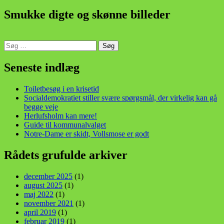
Smukke digte og skønne billeder
Søg
efter:
din stemme i et sygt, sygt samfund!
Seneste indlæg
Toiletbesøg i en krisetid
Socialdemokratiet stiller svære spørgsmål, der virkelig kan gå
begge veje
Herlufsholm kan mere!
Guide til kommunalvalget
Notre-Dame er skidt, Vollsmose er godt
Rådets grufulde arkiver
december 2025
(1)
august 2025
(1)
maj 2022
(1)
november 2021
(1)
april 2019
(1)
februar 2019
(1)