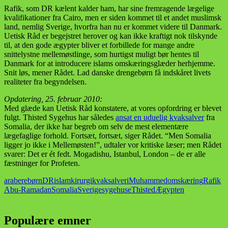
Rafik, som DR kælent kalder ham, har sine fremragende lægelige
kvalifikationer fra Cairo, men er siden kommet til et andet muslimsk
land, nemlig Sverige, hvorfra han nu er kommet videre til Danmark.
Uetisk Råd er begejstret herover og kan ikke kraftigt nok tilskynde
til, at den gode ægypter bliver et forbillede for mange andre
snittelystne mellemøstlinge, som hurtigst muligt bør hentes til
Danmark for at introducere islams omskæringsglæder herhjemme.
Snit løs, mener Rådet. Lad danske drengebørn få indskåret livets
realiteter fra begyndelsen.
Opdatering, 25. februar 2010:
Med glæde kan Uetisk Råd konstatere, at vores opfordring er blevet
fulgt. Thisted Sygehus har således
ansat en uduelig kvaksalver
fra
Somalia, der ikke har begreb om selv de mest elementære
lægefaglige forhold. Fortsæt, fortsæt, siger Rådet. “Men Somalia
ligger jo ikke i Mellemøsten!”, udtaler vor kritiske læser; men Rådet
svarer: Det er ét fedt. Mogadishu, Istanbul, London – de er alle
fæstninger for Profeten.
arabere
børn
DR
islam
kirurgi
kvaksalveri
Muhammed
omskæring
Rafik
Abu-Ramadan
Somalia
Sverige
sygehuse
Thisted
Ægypten
Populære emner