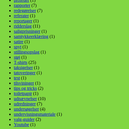
profetier
(1)
rapporter
(7)
redegørelser
(7)
referater
(1)
reportager
(1)
ridderslag
(11)
saligprisninger
(1)
samtykkeerklæring
(1)
satire
(1)
spyt
(1)
stillingsopslag
(1)
støj
(1)
T-shirts
(25)
taksigelser
(1)
tatoveringer
(1)
test
(1)
tilsvininger
(1)
tips og tricks
(2)
toiletpapir
(1)
udnævnelser
(10)
udredninger
(7)
undersøgelser
(4)
undervisningsmateriale
(1)
valg-guider
(2)
Youtube
(1)