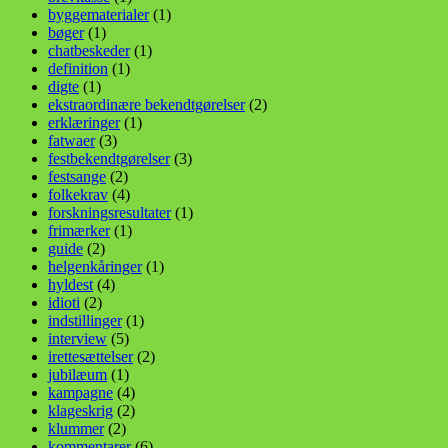
byggematerialer
(1)
bøger
(1)
chatbeskeder
(1)
definition
(1)
digte
(1)
ekstraordinære bekendtgørelser
(2)
erklæringer
(1)
fatwaer
(3)
festbekendtgørelser
(3)
festsange
(2)
folkekrav
(4)
forskningsresultater
(1)
frimærker
(1)
guide
(2)
helgenkåringer
(1)
hyldest
(4)
idioti
(2)
indstillinger
(1)
interview
(5)
irettesættelser
(2)
jubilæum
(1)
kampagne
(4)
klageskrig
(2)
klummer
(2)
kommentarer
(6)