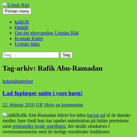
Hop
til
Søg
Primær menu
indhold
Uetisk Råd
kultUR
Øøddd
Om det glorværdige Uetiske Råd
Kontakt Rådet
Uetiske links
Søg
efter:
Tag-arkiv: Rafik Abu-Ramadan
bekendtgørelser
Lad fuplæger snitte i vore børn!
22. februar 2010
UR
Skriv en kommentar
Rafik Abu-Ramadan bliver for tiden
hængt ud
af de danske
medier, bare fordi han har opnået autorisation på falske præmisser
samt
mishandlet nogle spædbørn
, der skulle omskæres i
overensstemmelse med de herlige muslimske traditioner.