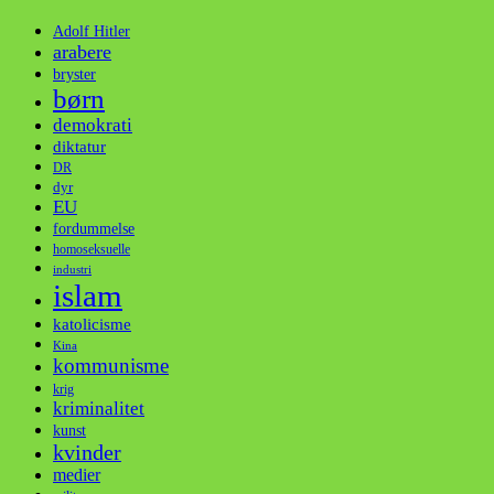
Adolf Hitler
arabere
bryster
børn
demokrati
diktatur
DR
dyr
EU
fordummelse
homoseksuelle
industri
islam
katolicisme
Kina
kommunisme
krig
kriminalitet
kunst
kvinder
medier