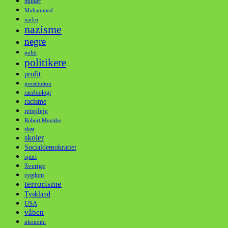
militær
Muhammed
narko
nazisme
negre
politi
politikere
profit
prostitution
racebiologi
racisme
retspleje
Robert Mugabe
skat
skoler
Socialdemokratiet
sport
Sverige
sygdom
terrorisme
Tyskland
USA
våben
økonomi