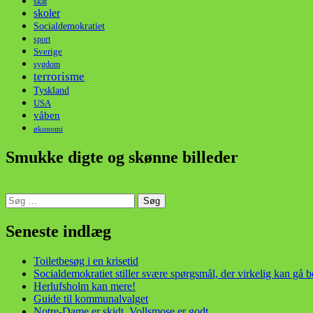
skat
skoler
Socialdemokratiet
sport
Sverige
sygdom
terrorisme
Tyskland
USA
våben
økonomi
Smukke digte og skønne billeder
Søg
efter:
din stemme i et sygt, sygt samfund!
Seneste indlæg
Toiletbesøg i en krisetid
Socialdemokratiet stiller svære spørgsmål, der virkelig kan gå 
Herlufsholm kan mere!
Guide til kommunalvalget
Notre-Dame er skidt, Vollsmose er godt