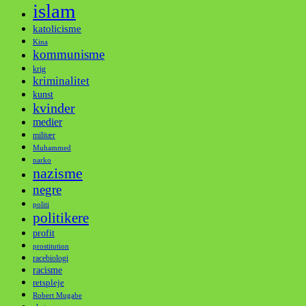
islam
katolicisme
Kina
kommunisme
krig
kriminalitet
kunst
kvinder
medier
militær
Muhammed
narko
nazisme
negre
politi
politikere
profit
prostitution
racebiologi
racisme
retspleje
Robert Mugabe