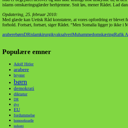
islams omskæringsglæder herhjemme. Snit løs, mener Rådet. Lad danske
Opdatering, 25. februar 2010:
Med glæde kan Uetisk Råd konstatere, at vores opfordring er blevet f
forhold. Fortsæt, fortsæt, siger Rådet. “Men Somalia ligger jo ikke i 
arabere
børn
DR
islam
kirurgi
kvaksalveri
Muhammed
omskæring
Rafik 
Populære emner
Adolf Hitler
arabere
bryster
børn
demokrati
diktatur
DR
dyr
EU
fordummelse
homoseksuelle
industri