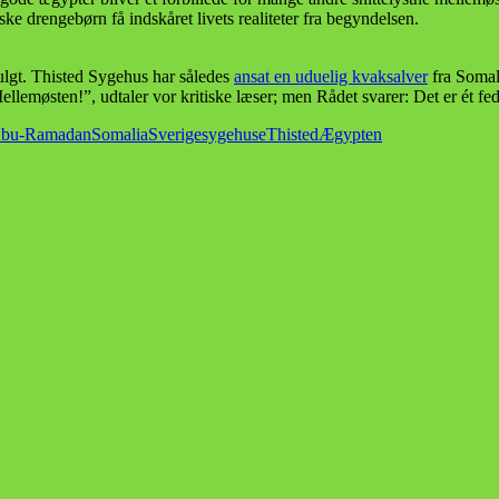
 drengebørn få indskåret livets realiteter fra begyndelsen.
ulgt. Thisted Sygehus har således
ansat en uduelig kvaksalver
fra Somal
Mellemøsten!”, udtaler vor kritiske læser; men Rådet svarer: Det er ét fe
Abu-Ramadan
Somalia
Sverige
sygehuse
Thisted
Ægypten