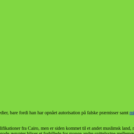
ier, bare fordi han har opnået autorisation på falske præmisser samt
mi
fikationer fra Cairo, men er siden kommet til et andet muslimsk land,
n gode ægypter bliver et forbillede for mange andre snittelystne mellemø