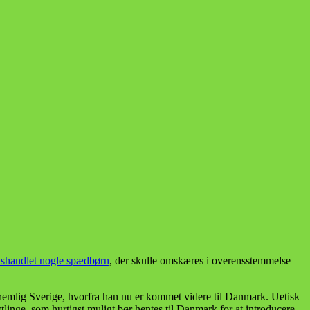
shandlet nogle spædbørn
, der skulle omskæres i overensstemmelse
 nemlig Sverige, hvorfra han nu er kommet videre til Danmark. Uetisk
stlinge, som hurtigst muligt bør hentes til Danmark for at introducere