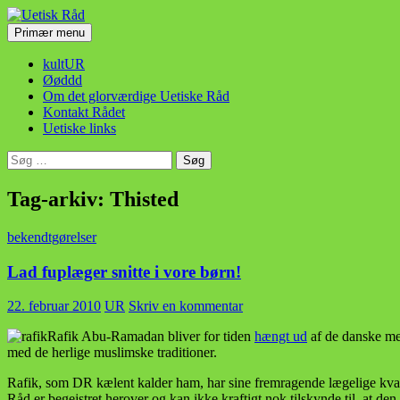
Hop
til
Søg
Primær menu
indhold
Uetisk Råd
kultUR
Øøddd
Om det glorværdige Uetiske Råd
Kontakt Rådet
Uetiske links
Søg
efter:
Tag-arkiv: Thisted
bekendtgørelser
Lad fuplæger snitte i vore børn!
22. februar 2010
UR
Skriv en kommentar
Rafik Abu-Ramadan bliver for tiden
hængt ud
af de danske med
med de herlige muslimske traditioner.
Rafik, som DR kælent kalder ham, har sine fremragende lægelige kvali
Råd er begejstret herover og kan ikke kraftigt nok tilskynde til, at de