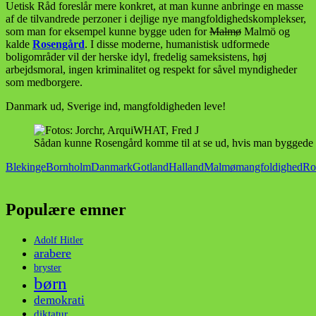
Uetisk Råd foreslår mere konkret, at man kunne anbringe en masse
af de tilvandrede perzoner i dejlige nye mangfoldighedskomplekser,
som man for eksempel kunne bygge uden for
Malmø
Malmö og
kalde
Rosengård
. I disse moderne, humanistisk udformede
boligområder vil der herske idyl, fredelig sameksistens, høj
arbejdsmoral, ingen kriminalitet og respekt for såvel myndigheder
som medborgere.
Danmark ud, Sverige ind, mangfoldigheden leve!
Sådan kunne Rosengård komme til at se ud, hvis man byggede 
Blekinge
Bornholm
Danmark
Gotland
Halland
Malmø
mangfoldighed
Ro
Populære emner
Adolf Hitler
arabere
bryster
børn
demokrati
diktatur