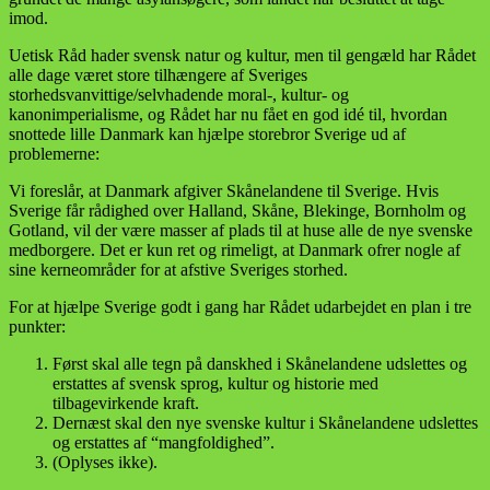
imod.
Uetisk Råd hader svensk natur og kultur, men til gengæld har Rådet
alle dage været store tilhængere af Sveriges
storhedsvanvittige/selvhadende moral-, kultur- og
kanonimperialisme, og Rådet har nu fået en god idé til, hvordan
snottede lille Danmark kan hjælpe storebror Sverige ud af
problemerne:
Vi foreslår, at Danmark afgiver Skånelandene til Sverige. Hvis
Sverige får rådighed over Halland, Skåne, Blekinge, Bornholm og
Gotland, vil der være masser af plads til at huse alle de nye svenske
medborgere. Det er kun ret og rimeligt, at Danmark ofrer nogle af
sine kerneområder for at afstive Sveriges storhed.
For at hjælpe Sverige godt i gang har Rådet udarbejdet en plan i tre
punkter:
Først skal alle tegn på danskhed i Skånelandene udslettes og
erstattes af svensk sprog, kultur og historie med
tilbagevirkende kraft.
Dernæst skal den nye svenske kultur i Skånelandene udslettes
og erstattes af “mangfoldighed”.
(Oplyses ikke).