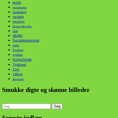
profit
prostitution
racebiologi
racisme
retspleje
Robert Mugabe
skat
skoler
Socialdemokratiet
sport
Sverige
sygdom
terrorisme
Tyskland
USA
våben
økonomi
Smukke digte og skønne billeder
Søg
efter:
din stemme i et sygt, sygt samfund!
Seneste indlæg