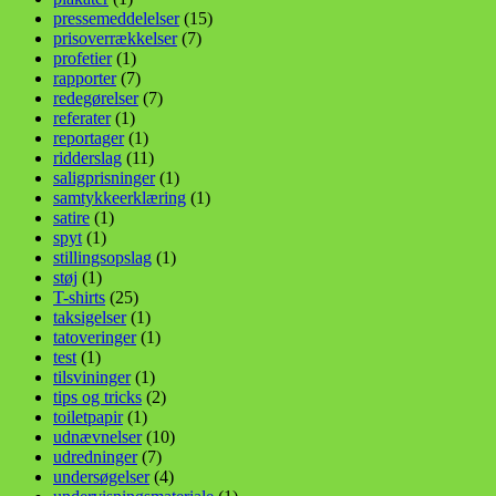
pressemeddelelser
(15)
prisoverrækkelser
(7)
profetier
(1)
rapporter
(7)
redegørelser
(7)
referater
(1)
reportager
(1)
ridderslag
(11)
saligprisninger
(1)
samtykkeerklæring
(1)
satire
(1)
spyt
(1)
stillingsopslag
(1)
støj
(1)
T-shirts
(25)
taksigelser
(1)
tatoveringer
(1)
test
(1)
tilsvininger
(1)
tips og tricks
(2)
toiletpapir
(1)
udnævnelser
(10)
udredninger
(7)
undersøgelser
(4)