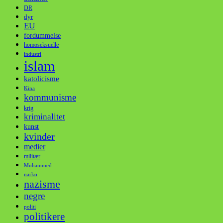
DR
dyr
EU
fordummelse
homoseksuelle
industri
islam
katolicisme
Kina
kommunisme
krig
kriminalitet
kunst
kvinder
medier
militær
Muhammed
narko
nazisme
negre
politi
politikere