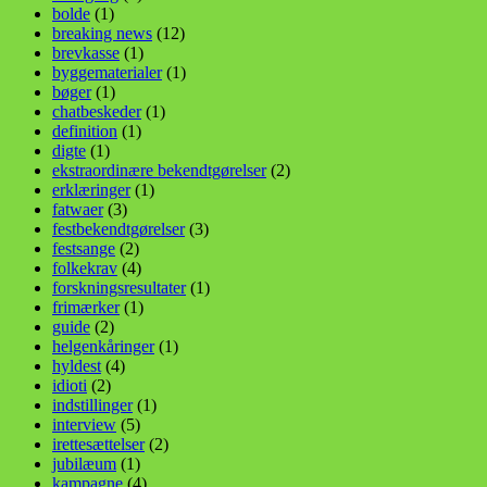
bolde
(1)
breaking news
(12)
brevkasse
(1)
byggematerialer
(1)
bøger
(1)
chatbeskeder
(1)
definition
(1)
digte
(1)
ekstraordinære bekendtgørelser
(2)
erklæringer
(1)
fatwaer
(3)
festbekendtgørelser
(3)
festsange
(2)
folkekrav
(4)
forskningsresultater
(1)
frimærker
(1)
guide
(2)
helgenkåringer
(1)
hyldest
(4)
idioti
(2)
indstillinger
(1)
interview
(5)
irettesættelser
(2)
jubilæum
(1)
kampagne
(4)