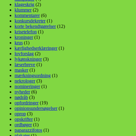
klageskrig
(2)
klummer
(2)
kommentarer
(6)
konkursdekreter
(1)
korte bekendtgørelser
(12)
krisetelefon
(1)
kroninger
(1)
krus
(1)
kærlighedserklæringer
(1)
lovforslag
(2)
lykønskninger
(3)
læserbreve
(1)
masker
(1)
mærkningsordning
(1)
nekrologer
(3)
nomineringer
(1)
nyheder
(6)
nødråb
(3)
opfordringer
(19)
opinionsundersøgelser
(1)
oprop
(3)
opskrifter
(1)
ordbøger
(1)
paparazzifotos
(1)
plakater
(1)