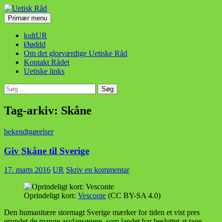
Hop
til
Søg
Primær menu
indhold
Uetisk Råd
kultUR
Øøddd
Om det glorværdige Uetiske Råd
Kontakt Rådet
Uetiske links
Søg
efter:
Tag-arkiv: Skåne
bekendtgørelser
Giv Skåne til Sverige
17. marts 2016
UR
Skriv en kommentar
Oprindeligt kort:
Vesconte
(CC BY-SA 4.0)
Den humanitære stormagt Sverige mærker for tiden et vist pres
grundet de mange asylansøgere, som landet har besluttet at tage