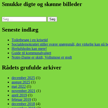
Smukke digte og skønne billeder
Søg
efter:
din stemme i et sygt, sygt samfund!
Seneste indlæg
Toiletbesøg i en krisetid
Socialdemokratiet stiller svære spørgsmål, der virkelig kan gå 
Herlufsholm kan mere!
Guide til kommunalvalget
Notre-Dame er skidt, Vollsmose er godt
Rådets grufulde arkiver
december 2025
(1)
august 2025
(1)
maj 2022
(1)
november 2021
(1)
april 2019
(1)
februar 2019
(1)
december 2018
(4)