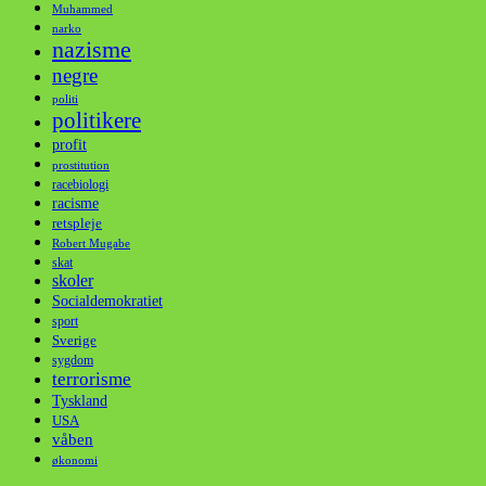
Muhammed
narko
nazisme
negre
politi
politikere
profit
prostitution
racebiologi
racisme
retspleje
Robert Mugabe
skat
skoler
Socialdemokratiet
sport
Sverige
sygdom
terrorisme
Tyskland
USA
våben
økonomi