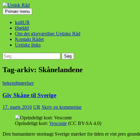
Hop
til
Søg
Primær menu
indhold
Uetisk Råd
kultUR
Øøddd
Om det glorværdige Uetiske Råd
Kontakt Rådet
Uetiske links
Søg
efter:
Tag-arkiv: Skånelandene
bekendtgørelser
Giv Skåne til Sverige
17. marts 2016
UR
Skriv en kommentar
Oprindeligt kort:
Vesconte
(CC BY-SA 4.0)
Den humanitære stormagt Sverige mærker for tiden et vist pres grunde