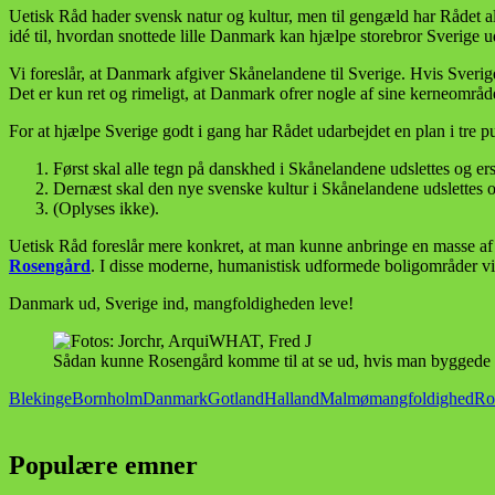
Uetisk Råd hader svensk natur og kultur, men til gengæld har Rådet al
idé til, hvordan snottede lille Danmark kan hjælpe storebror Sverige 
Vi foreslår, at Danmark afgiver Skånelandene til Sverige. Hvis Sverig
Det er kun ret og rimeligt, at Danmark ofrer nogle af sine kerneområder
For at hjælpe Sverige godt i gang har Rådet udarbejdet en plan i tre p
Først skal alle tegn på danskhed i Skånelandene udslettes og ers
Dernæst skal den nye svenske kultur i Skånelandene udslettes o
(Oplyses ikke).
Uetisk Råd foreslår mere konkret, at man kunne anbringe en masse a
Rosengård
. I disse moderne, humanistisk udformede boligområder vil
Danmark ud, Sverige ind, mangfoldigheden leve!
Sådan kunne Rosengård komme til at se ud, hvis man byggede 
Blekinge
Bornholm
Danmark
Gotland
Halland
Malmø
mangfoldighed
Ro
Populære emner