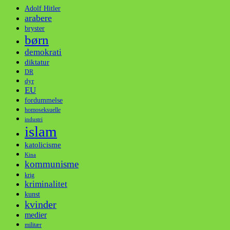
Adolf Hitler
arabere
bryster
børn
demokrati
diktatur
DR
dyr
EU
fordummelse
homoseksuelle
industri
islam
katolicisme
Kina
kommunisme
krig
kriminalitet
kunst
kvinder
medier
militær