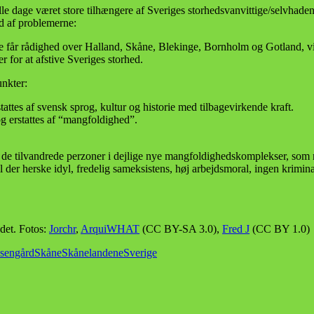
le dage været store tilhængere af Sveriges storhedsvanvittige/selvhade
ud af problemerne:
e får rådighed over Halland, Skåne, Blekinge, Bornholm og Gotland, vil
 for at afstive Sveriges storhed.
unkter:
tattes af svensk sprog, kultur og historie med tilbagevirkende kraft.
g erstattes af “mangfoldighed”.
f de tilvandrede perzoner i dejlige nye mangfoldighedskomplekser, so
 der herske idyl, fredelig sameksistens, høj arbejdsmoral, ingen krimi
det. Fotos:
Jorchr
,
ArquiWHAT
(CC BY-SA 3.0),
Fred J
(CC BY 1.0)
sengård
Skåne
Skånelandene
Sverige