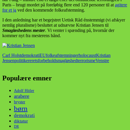
Paris – brugt mordet på foreløbig flere end 120 personer til at
agitere
for et ja
ved den kommende folkeafstemning.
I den anledning har et begejstret Uetisk Råd énstemmigt (vi afskyer
nemlig pluralisme) besluttet at udnævne Kristian Jensen til
Smagløshedens mester
. Vi venter i spænding på, hvornår der
kommer nyt fra mesterens hånd.
Carl Holst
demokrati
EU
folkeafstemninger
holocaust
Kristian
Jensen
politikere
retsforbehold
smagløshed
terrorisme
Venstre
Populære emner
Adolf Hitler
arabere
bryster
børn
demokrati
diktatur
DR