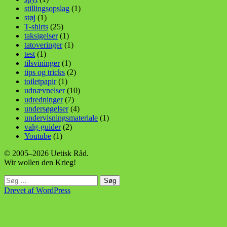
stillingsopslag
(1)
støj
(1)
T-shirts
(25)
taksigelser
(1)
tatoveringer
(1)
test
(1)
tilsvininger
(1)
tips og tricks
(2)
toiletpapir
(1)
udnævnelser
(10)
udredninger
(7)
undersøgelser
(4)
undervisningsmateriale
(1)
valg-guider
(2)
Youtube
(1)
© 2005–2026 Uetisk Råd.
Wir wollen den Krieg!
Søg
efter:
Drevet af WordPress