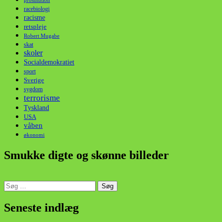
prostitution
racebiologi
racisme
retspleje
Robert Mugabe
skat
skoler
Socialdemokratiet
sport
Sverige
sygdom
terrorisme
Tyskland
USA
våben
økonomi
Smukke digte og skønne billeder
Søg
efter:
din stemme i et sygt, sygt samfund!
Seneste indlæg