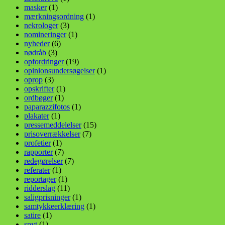
masker
(1)
mærkningsordning
(1)
nekrologer
(3)
nomineringer
(1)
nyheder
(6)
nødråb
(3)
opfordringer
(19)
opinionsundersøgelser
(1)
oprop
(3)
opskrifter
(1)
ordbøger
(1)
paparazzifotos
(1)
plakater
(1)
pressemeddelelser
(15)
prisoverrækkelser
(7)
profetier
(1)
rapporter
(7)
redegørelser
(7)
referater
(1)
reportager
(1)
ridderslag
(11)
saligprisninger
(1)
samtykkeerklæring
(1)
satire
(1)
spyt
(1)