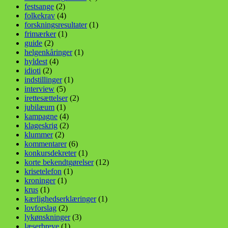
festsange
(2)
folkekrav
(4)
forskningsresultater
(1)
frimærker
(1)
guide
(2)
helgenkåringer
(1)
hyldest
(4)
idioti
(2)
indstillinger
(1)
interview
(5)
irettesættelser
(2)
jubilæum
(1)
kampagne
(4)
klageskrig
(2)
klummer
(2)
kommentarer
(6)
konkursdekreter
(1)
korte bekendtgørelser
(12)
krisetelefon
(1)
kroninger
(1)
krus
(1)
kærlighedserklæringer
(1)
lovforslag
(2)
lykønskninger
(3)
læserbreve
(1)