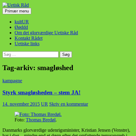
Hop
til
Søg
Primær menu
indhold
Uetisk Råd
kultUR
Øøddd
Om det glorværdige Uetiske Råd
Kontakt Rådet
Uetiske links
Søg
efter:
Tag-arkiv: smagløshed
kampagne
Styrk smagløsheden – stem JA!
14. november 2015
UR
Skriv en kommentar
Foto:
Thomas Bredøl
.
Danmarks glorværdige udenrigsminister, Kristian Jensen (Venstre),
har i dag – mindre end et døgn efter det omfattende terrorangreb i