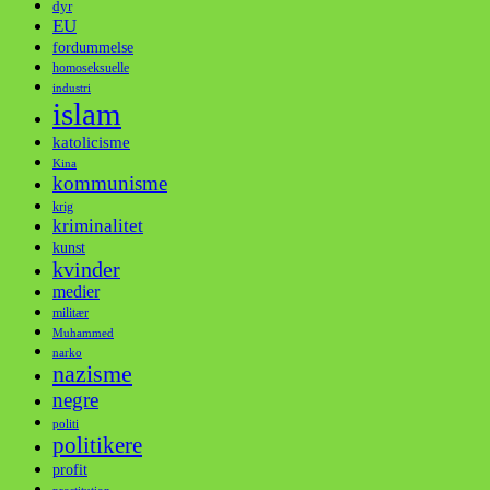
dyr
EU
fordummelse
homoseksuelle
industri
islam
katolicisme
Kina
kommunisme
krig
kriminalitet
kunst
kvinder
medier
militær
Muhammed
narko
nazisme
negre
politi
politikere
profit