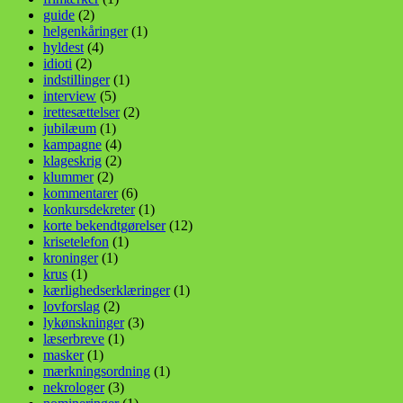
guide
(2)
helgenkåringer
(1)
hyldest
(4)
idioti
(2)
indstillinger
(1)
interview
(5)
irettesættelser
(2)
jubilæum
(1)
kampagne
(4)
klageskrig
(2)
klummer
(2)
kommentarer
(6)
konkursdekreter
(1)
korte bekendtgørelser
(12)
krisetelefon
(1)
kroninger
(1)
krus
(1)
kærlighedserklæringer
(1)
lovforslag
(2)
lykønskninger
(3)
læserbreve
(1)
masker
(1)
mærkningsordning
(1)
nekrologer
(3)