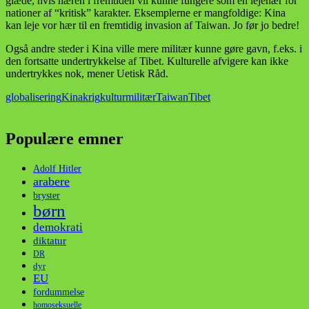
glæde, hvis hæren i fremtiden vil kunne fungere som en lejehær for
nationer af “kritisk” karakter. Eksemplerne er mangfoldige: Kina
kan leje vor hær til en fremtidig invasion af Taiwan. Jo før jo bedre!
Også andre steder i Kina ville mere militær kunne gøre gavn, f.eks. i
den fortsatte undertrykkelse af Tibet. Kulturelle afvigere kan ikke
undertrykkes nok, mener Uetisk Råd.
globalisering
Kina
krig
kultur
militær
Taiwan
Tibet
Populære emner
Adolf Hitler
arabere
bryster
børn
demokrati
diktatur
DR
dyr
EU
fordummelse
homoseksuelle