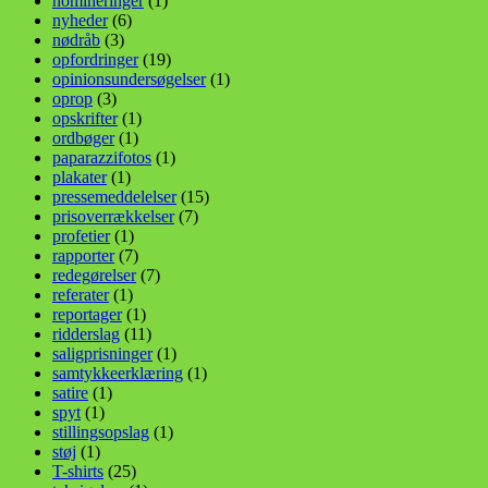
nomineringer
(1)
nyheder
(6)
nødråb
(3)
opfordringer
(19)
opinionsundersøgelser
(1)
oprop
(3)
opskrifter
(1)
ordbøger
(1)
paparazzifotos
(1)
plakater
(1)
pressemeddelelser
(15)
prisoverrækkelser
(7)
profetier
(1)
rapporter
(7)
redegørelser
(7)
referater
(1)
reportager
(1)
ridderslag
(11)
saligprisninger
(1)
samtykkeerklæring
(1)
satire
(1)
spyt
(1)
stillingsopslag
(1)
støj
(1)
T-shirts
(25)