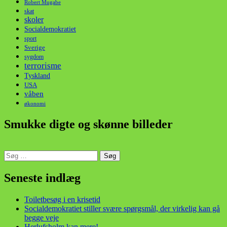
Robert Mugabe
skat
skoler
Socialdemokratiet
sport
Sverige
sygdom
terrorisme
Tyskland
USA
våben
økonomi
Smukke digte og skønne billeder
Søg
efter:
din stemme i et sygt, sygt samfund!
Seneste indlæg
Toiletbesøg i en krisetid
Socialdemokratiet stiller svære spørgsmål, der virkelig kan gå
begge veje
Herlufsholm kan mere!