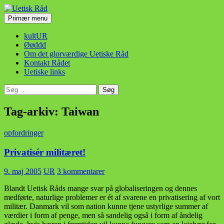
Hop
til
Søg
Primær menu
indhold
Uetisk Råd
kultUR
Øøddd
Om det glorværdige Uetiske Råd
Kontakt Rådet
Uetiske links
Søg
efter:
Tag-arkiv: Taiwan
opfordringer
Privatisér militæret!
9. maj 2005
UR
3 kommentarer
Blandt Uetisk Råds mange svar på globaliseringen og dennes
medførte, naturlige problemer er ét af svarene en privatisering af vort
militær. Danmark vil som nation kunne tjene ustyrlige summer af
værdier i form af penge, men så sandelig også i form af åndelig