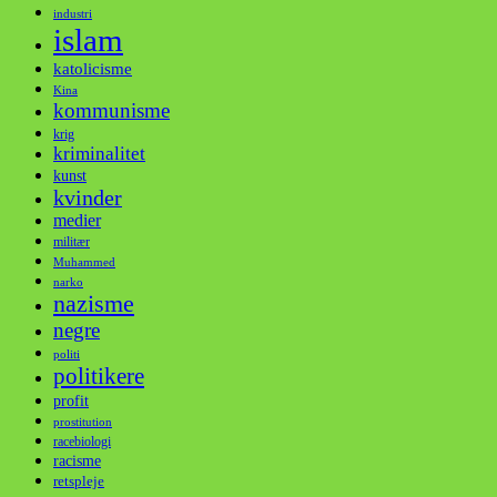
industri
islam
katolicisme
Kina
kommunisme
krig
kriminalitet
kunst
kvinder
medier
militær
Muhammed
narko
nazisme
negre
politi
politikere
profit
prostitution
racebiologi
racisme
retspleje