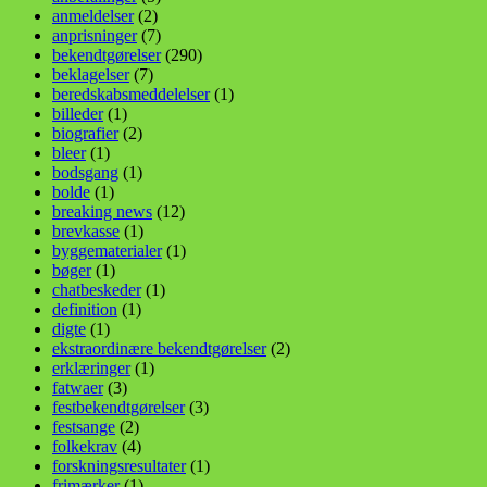
anmeldelser
(2)
anprisninger
(7)
bekendtgørelser
(290)
beklagelser
(7)
beredskabsmeddelelser
(1)
billeder
(1)
biografier
(2)
bleer
(1)
bodsgang
(1)
bolde
(1)
breaking news
(12)
brevkasse
(1)
byggematerialer
(1)
bøger
(1)
chatbeskeder
(1)
definition
(1)
digte
(1)
ekstraordinære bekendtgørelser
(2)
erklæringer
(1)
fatwaer
(3)
festbekendtgørelser
(3)
festsange
(2)
folkekrav
(4)
forskningsresultater
(1)
frimærker
(1)