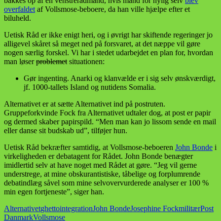
bakkes op af en venstrerådmand, hvis mand for nylig selv
blev
overfaldet
af Vollsmose-beboere, da han ville hjælpe efter et
biluheld.
Uetisk Råd er ikke enigt heri, og i øvrigt har skiftende regeringer jo
alligevel skåret så meget ned på forsvaret, at det næppe vil gøre
nogen særlig forskel. Vi har i stedet udarbejdet en plan for, hvordan
man løser
problemet
situationen:
Gør ingenting. Anarki og klanvælde er i sig selv ønskværdigt,
jf. 1000-tallets Island og nutidens Somalia.
Alternativet er at sætte Alternativet ind på postruten.
Gruppeforkvinde Fock fra Alternativet udtaler dog, at post er papir
og dermed skaber papirspild. “Men man kan jo lissom sende en mail
eller danse sit budskab ud”, tilføjer hun.
Uetisk Råd bekræfter samtidig, at Vollsmose-beboeren
John Bonde
i
virkeligheden er debatagent for Rådet. John Bonde benægter
imidlertid selv at have noget med Rådet at gøre. “Jeg vil gerne
understrege, at mine obskurantistiske, tåbelige og forplumrende
debatindlæg såvel som mine selvovervurderede analyser er 100 %
min egen fortjeneste”, siger han.
Alternativet
ghetto
integration
John Bonde
Josephine Fock
militær
Post
Danmark
Vollsmose