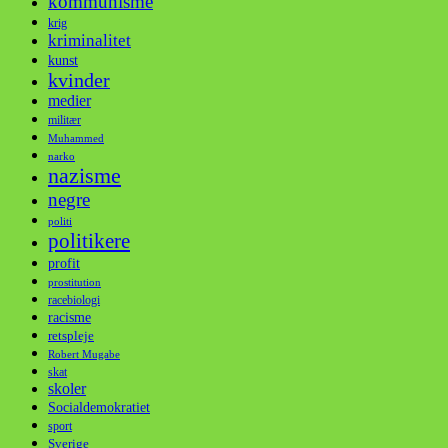
kommunisme
krig
kriminalitet
kunst
kvinder
medier
militær
Muhammed
narko
nazisme
negre
politi
politikere
profit
prostitution
racebiologi
racisme
retspleje
Robert Mugabe
skat
skoler
Socialdemokratiet
sport
Sverige