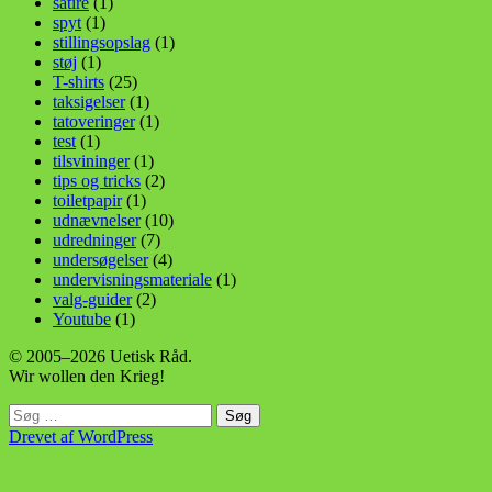
satire
(1)
spyt
(1)
stillingsopslag
(1)
støj
(1)
T-shirts
(25)
taksigelser
(1)
tatoveringer
(1)
test
(1)
tilsvininger
(1)
tips og tricks
(2)
toiletpapir
(1)
udnævnelser
(10)
udredninger
(7)
undersøgelser
(4)
undervisningsmateriale
(1)
valg-guider
(2)
Youtube
(1)
© 2005–2026 Uetisk Råd.
Wir wollen den Krieg!
Søg
efter:
Drevet af WordPress