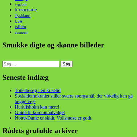
sygdom
terrorisme
Tyskland
USA
våben
økonomi
Smukke digte og skønne billeder
Søg
efter:
din stemme i et sygt, sygt samfund!
Seneste indlæg
Toiletbesøg i en krisetid
Socialdemokratiet stiller svære spørgsmål, der virkelig kan gå
begge veje
Herlufsholm kan mere!
Guide til kommunalvalget
Notre-Dame er skidt, Vollsmose er godt
Rådets grufulde arkiver