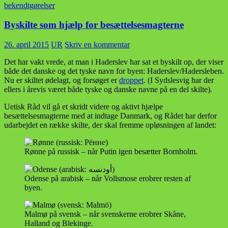
bekendtgørelser
Byskilte som hjælp for besættelsesmagterne
26. april 2015
UR
Skriv en kommentar
Det har vakt vrede, at man i Haderslev har sat et byskilt op, der viser
både det danske og det tyske navn for byen: Haderslev/Hadersleben.
Nu er skiltet ødelagt, og forsøget er
droppet
. (I Sydslesvig har der
ellers i årevis været både tyske og danske navne på en del skilte).
Uetisk Råd vil gå et skridt videre og aktivt hjælpe
besættelsesmagterne med at indtage Danmark, og Rådet har derfor
udarbejdet en række skilte, der skal fremme opløsningen af landet:
Rønne på russisk – når Putin igen besætter Bornholm.
Odense på arabisk – når Vollsmose erobrer resten af
byen.
Malmø på svensk – når svenskerne erobrer Skåne,
Halland og Blekinge.