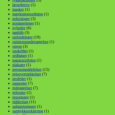
lykønskninger
(3)
læserbreve
(1)
masker
(1)
mærkningsordning
(1)
nekrologer
(3)
nomineringer
(1)
nyheder
(6)
nødråb
(3)
opfordringer
(19)
opinionsundersøgelser
(1)
oprop
(3)
opskrifter
(1)
ordbøger
(1)
paparazzifotos
(1)
plakater
(1)
pressemeddelelser
(15)
prisoverrækkelser
(7)
profetier
(1)
rapporter
(7)
redegørelser
(7)
referater
(1)
reportager
(1)
ridderslag
(11)
saligprisninger
(1)
samtykkeerklæring
(1)