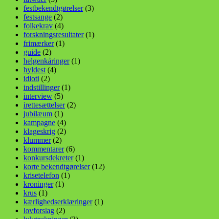
festbekendtgørelser
(3)
festsange
(2)
folkekrav
(4)
forskningsresultater
(1)
frimærker
(1)
guide
(2)
helgenkåringer
(1)
hyldest
(4)
idioti
(2)
indstillinger
(1)
interview
(5)
irettesættelser
(2)
jubilæum
(1)
kampagne
(4)
klageskrig
(2)
klummer
(2)
kommentarer
(6)
konkursdekreter
(1)
korte bekendtgørelser
(12)
krisetelefon
(1)
kroninger
(1)
krus
(1)
kærlighedserklæringer
(1)
lovforslag
(2)