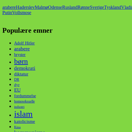
arabere
Haderslev
Malmø
Odense
Rusland
Rønne
Sverige
Tyskland
Vladi
Putin
Vollsmose
Populære emner
Adolf Hitler
arabere
bryster
børn
demokrati
diktatur
DR
dyr
EU
fordummelse
homoseksuelle
industri
islam
katolicisme
Kina