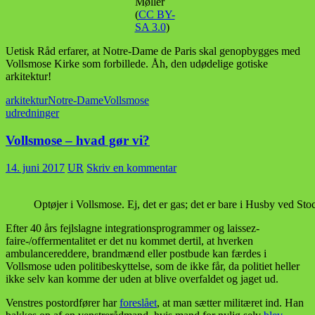
Møller
(
CC BY-
SA 3.0
)
Uetisk Råd erfarer, at Notre-Dame de Paris skal genopbygges med
Vollsmose Kirke som forbillede. Åh, den udødelige gotiske
arkitektur!
arkitektur
Notre-Dame
Vollsmose
udredninger
Vollsmose – hvad gør vi?
14. juni 2017
UR
Skriv en kommentar
Optøjer i Vollsmose. Ej, det er gas; det er bare i Husby ved St
Efter 40 års fejlslagne integrationsprogrammer og laissez-
faire-/offermentalitet er det nu kommet dertil, at hverken
ambulancereddere, brandmænd eller postbude kan færdes i
Vollsmose uden politibeskyttelse, som de ikke får, da politiet heller
ikke selv kan komme der uden at blive overfaldet og jaget ud.
Venstres postordfører har
foreslået
, at man sætter militæret ind. Han