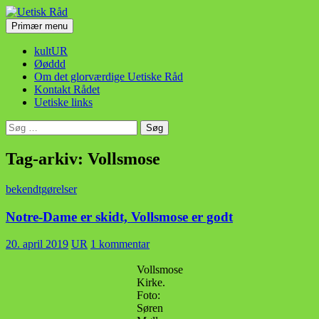
Hop
til
Søg
Primær menu
indhold
Uetisk Råd
kultUR
Øøddd
Om det glorværdige Uetiske Råd
Kontakt Rådet
Uetiske links
Søg
efter:
Tag-arkiv: Vollsmose
bekendtgørelser
Notre-Dame er skidt, Vollsmose er godt
20. april 2019
UR
1 kommentar
Vollsmose
Kirke.
Foto:
Søren