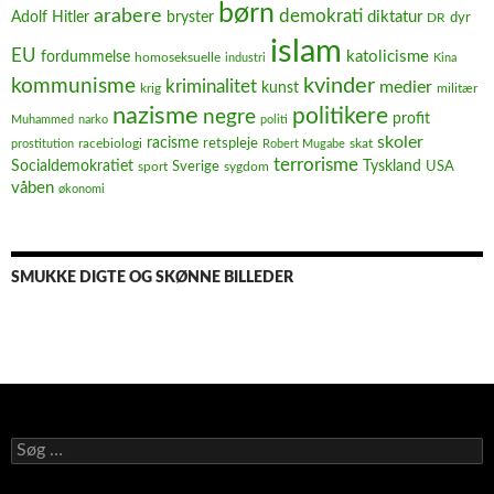
børn
arabere
demokrati
diktatur
Adolf Hitler
bryster
dyr
DR
islam
EU
fordummelse
katolicisme
homoseksuelle
industri
Kina
kvinder
kommunisme
kriminalitet
medier
kunst
krig
militær
nazisme
politikere
negre
profit
Muhammed
narko
politi
skoler
racisme
retspleje
racebiologi
prostitution
Robert Mugabe
skat
terrorisme
Socialdemokratiet
Sverige
Tyskland
USA
sport
sygdom
våben
økonomi
SMUKKE DIGTE OG SKØNNE BILLEDER
Søg
efter: