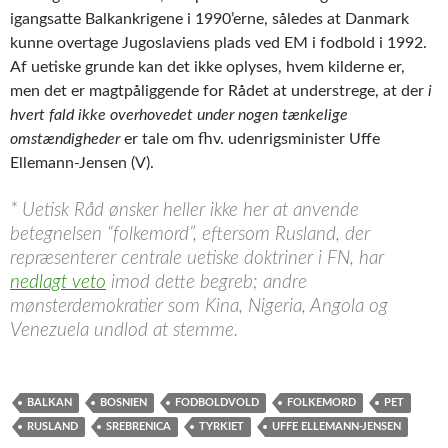
igangsatte Balkankrigene i 1990’erne, således at Danmark
kunne overtage Jugoslaviens plads ved EM i fodbold i 1992.
Af uetiske grunde kan det ikke oplyses, hvem kilderne er,
men det er magtpåliggende for Rådet at understrege, at der
i
hvert fald ikke overhovedet under nogen tænkelige
omstændigheder
er tale om fhv. udenrigsminister Uffe
Ellemann-Jensen (V).
* Uetisk Råd ønsker heller ikke her at anvende
betegnelsen “folkemord”, eftersom Rusland, der
repræsenterer centrale uetiske doktriner i FN, har
nedlagt veto
imod dette begreb; andre
mønsterdemokratier som Kina, Nigeria, Angola og
Venezuela undlod at stemme.
BALKAN
BOSNIEN
FODBOLDVOLD
FOLKEMORD
PET
RUSLAND
SREBRENICA
TYRKIET
UFFE ELLEMANN-JENSEN