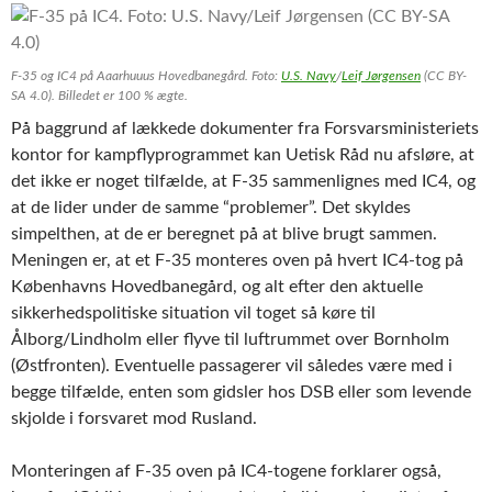
F-35 og IC4 på Aaarhuuus Hovedbanegård. Foto:
U.S. Navy
/
Leif Jørgensen
(CC BY-
SA 4.0). Billedet er 100 % ægte.
På baggrund af lækkede dokumenter fra Forsvarsministeriets
kontor for kampflyprogrammet kan Uetisk Råd nu afsløre, at
det ikke er noget tilfælde, at F-35 sammenlignes med IC4, og
at de lider under de samme “problemer”. Det skyldes
simpelthen, at de er beregnet på at blive brugt sammen.
Meningen er, at et F-35 monteres oven på hvert IC4-tog på
Københavns Hovedbanegård, og alt efter den aktuelle
sikkerhedspolitiske situation vil toget så køre til
Ålborg/Lindholm eller flyve til luftrummet over Bornholm
(Østfronten). Eventuelle passagerer vil således være med i
begge tilfælde, enten som gidsler hos DSB eller som levende
skjolde i forsvaret mod Rusland.
Monteringen af F-35 oven på IC4-togene forklarer også,