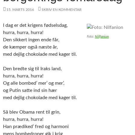
15. MARTS 2016
SKRIV EN KOMMENTAR
I dag er det krigens fødselsdag,
hurra, hurra, hurra!
Foto:
Nilfanion
Den sikkert ingen ende får,
de kæmper også næste år,
med dejlig chokolade med kager til.
Den bredte sig til Iraks land,
hurra, hurra, hurra!
Og alle bombed’ mer’ og mer’,
og Putin satte ind sin hær
med dejlig chokolade med kager til.
Så blev Obama rent til grin,
hurra, hurra, hurra!
Han prædiked’ fred og harmoni
mens bombedroner gik i krig