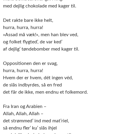
med dejlig chokolade med kager til.
Det rakte bare ikke helt,
hurra, hurra, hurra!
»Assad må væk!«, men han blev ved,
og folket flygted’, de var ked’
af dejlig’ tøndebomber med kager til.
Oppositionen den er svag,
hurra, hurra, hurra!
Hvem der er hvem, dét ingen véd,
de slås indbyrdes, så en fred
det får de ikke, men endnu et folkemord.
Fra Iran og Arabien –
Allah, Allah, Allah –
det strømmed’ ind med mat’riel,
så endnu fler’ ku’ slås ihjel