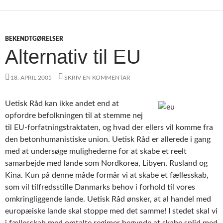
BEKENDTGØRELSER
Alternativ til EU
18. APRIL 2005
SKRIV EN KOMMENTAR
Uetisk Råd kan ikke andet end at
opfordre befolkningen til at stemme nej
til EU-forfatningstraktaten, og hvad der ellers vil komme fra
den betonhumanistiske union. Uetisk Råd er allerede i gang
med at undersøge mulighederne for at skabe et reelt
samarbejde med lande som Nordkorea, Libyen, Rusland og
Kina. Kun på denne måde formår vi at skabe et fællesskab,
som vil tilfredsstille Danmarks behov i forhold til vores
omkringliggende lande. Uetisk Råd ønsker, at al handel med
europæiske lande skal stoppe med det samme! I stedet skal vi
i fællesskab med omtalte regimer begynde at skabe splid med