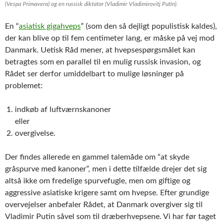
(
Vespa Primavera
) og en russisk diktator (
Vladimir Vladimirovitj Putin
).
En “
asiatisk gigahveps
” (som den så dejligt populistisk kaldes),
der kan blive op til fem centimeter lang, er måske på vej mod
Danmark. Uetisk Råd mener, at hvepsespørgsmålet kan
betragtes som en parallel til en mulig russisk invasion, og
Rådet ser derfor umiddelbart to mulige løsninger på
problemet:
indkøb af luftværnskanoner
eller
overgivelse.
Der findes allerede en gammel talemåde om “at skyde
gråspurve med kanoner”, men i dette tilfælde drejer det sig
altså ikke om fredelige spurvefugle, men om giftige og
aggressive asiatiske krigere samt om hvepse. Efter grundige
overvejelser anbefaler Rådet, at Danmark overgiver sig til
Vladimir Putin såvel som til dræberhvepsene. Vi har før taget