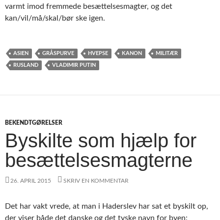
varmt imod fremmede besættelsesmagter, og det
kan/vil/må/skal/bør ske igen.
ASIEN
GRÅSPURVE
HVEPSE
KANON
MILITÆR
RUSLAND
VLADIMIR PUTIN
BEKENDTGØRELSER
Byskilte som hjælp for
besættelsesmagterne
26. APRIL 2015
SKRIV EN KOMMENTAR
Det har vakt vrede, at man i Haderslev har sat et byskilt op,
der viser både det danske og det tyske navn for byen: