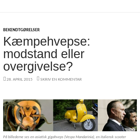
BEKENDTGØRELSER
Kæmpehvepse:
modstand eller
overgivelse?
28. APRIL 2015
SKRIV EN KOMMENTAR
På billederne ses en asiatisk gigahveps (
Vespa Mandarinia
), en italiensk scooter