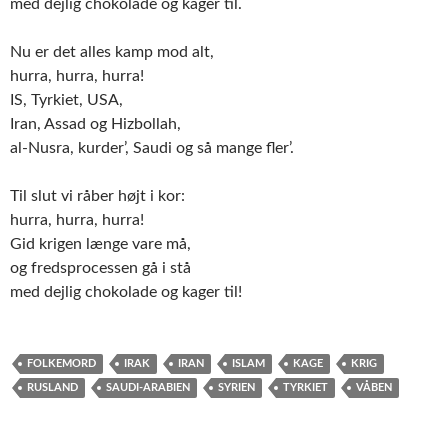
med dejlig chokolade og kager til.
Nu er det alles kamp mod alt,
hurra, hurra, hurra!
IS, Tyrkiet, USA,
Iran, Assad og Hizbollah,
al-Nusra, kurder’, Saudi og så mange fler’.
Til slut vi råber højt i kor:
hurra, hurra, hurra!
Gid krigen længe vare må,
og fredsprocessen gå i stå
med dejlig chokolade og kager til!
FOLKEMORD
IRAK
IRAN
ISLAM
KAGE
KRIG
RUSLAND
SAUDI-ARABIEN
SYRIEN
TYRKIET
VÅBEN