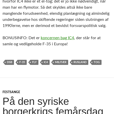
hvorfor IC4 ikke er et el-tog; det er jo ikke nødvendigt, når
man har en flymotor. Så det skyldes altså ikke bare
manglende forudseenhed, elendig planlægning og almindelig
underbegavelse hos skiftende regeringer siden slutningen af
1990’erne, men er derimod et bevidst forsvarspolitisk valg.
BONUSINFO: Det er
koncernen bag IC4
, der står for at
samle og vedligeholde F-35 i Europa!
DSB
F-35
FLY
IC4
MILITÆR
RUSLAND
TOG
FESTSANGE
På den syriske
borgerkrigs femårsdag