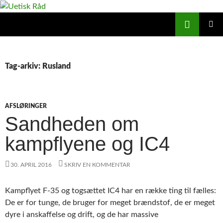
Hop
til
Søg
Uetisk Råd
indhold
PRIMÆ
MENU
Tag-arkiv: Rusland
AFSLØRINGER
Sandheden om
kampflyene og IC4
30. APRIL 2016
SKRIV EN KOMMENTAR
Kampflyet F-35 og togsættet IC4 har en række ting til fælles:
De er for tunge, de bruger for meget brændstof, de er meget
dyre i anskaffelse og drift, og de har massive