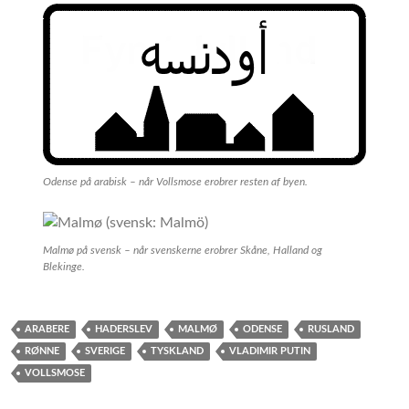
Odense på arabisk – når Vollsmose erobrer resten af byen.
Malmø på svensk – når svenskerne erobrer Skåne, Halland og
Blekinge.
ARABERE
HADERSLEV
MALMØ
ODENSE
RUSLAND
RØNNE
SVERIGE
TYSKLAND
VLADIMIR PUTIN
VOLLSMOSE