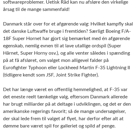
softwareproblemer. Uetisk Råd kan nu afsløre den virkelige
årsag til de mange sammenfald!
Danmark står over for et afgørende valg: Hvilket kampfly skal
det danske Luftwaffe bruge i fremtiden? Særligt Boeing F/A-
18F Super Hornet har gjort sig bemærket med én afgørende
egenskab, nemlig evnen til at lave utallige ordspil (Super
Hårnet, Super Horny osv.), og alle venter således i spænding
på at få afsløret, om valget mon alligevel falder på
Eurofighter Typhoon eller Lockheed Martin F-35 Lightning II
(tidligere kendt som JSF, Joint Strike Fighter).
Det har længe været en offentlig hemmelighed, at F-35 var
det eneste reelt tænkelige valg, eftersom Danmark allerede
har brugt milliarder på at deltage i udviklingen, og det er den
amerikanske regerings favorit; så de mange undersøgelser,
der skal lede frem til valget af flyet, har derfor efter alt at
dømme bare været spil for galleriet og spild af penge.