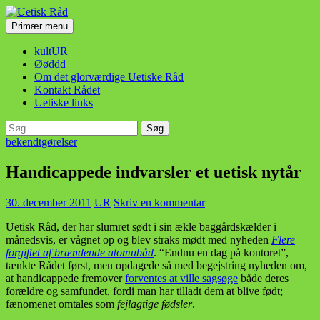
Hop
til
Søg
Primær menu
indhold
Uetisk Råd
kultUR
Øøddd
Om det glorværdige Uetiske Råd
Kontakt Rådet
Uetiske links
Søg
efter:
bekendtgørelser
Handicappede indvarsler et uetisk nytår
30. december 2011
UR
Skriv en kommentar
Uetisk Råd, der har slumret sødt i sin ækle baggårdskælder i
månedsvis, er vågnet op og blev straks mødt med nyheden
Flere
forgiftet af brændende atomubåd
. “Endnu en dag på kontoret”,
tænkte Rådet først, men opdagede så med begejstring nyheden om,
at handicappede fremover
forventes at ville sagsøge
både deres
forældre og samfundet, fordi man har tilladt dem at blive født;
fænomenet omtales som
fejlagtige fødsler
.