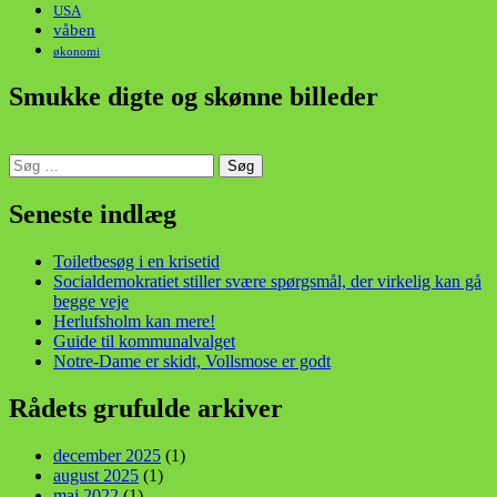
USA
våben
økonomi
Smukke digte og skønne billeder
Søg
efter:
din stemme i et sygt, sygt samfund!
Seneste indlæg
Toiletbesøg i en krisetid
Socialdemokratiet stiller svære spørgsmål, der virkelig kan gå
begge veje
Herlufsholm kan mere!
Guide til kommunalvalget
Notre-Dame er skidt, Vollsmose er godt
Rådets grufulde arkiver
december 2025
(1)
august 2025
(1)
maj 2022
(1)