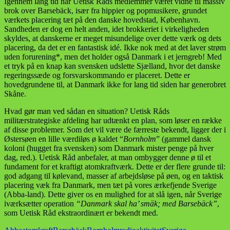
Igennem lang tid har Uetisk Råds medlemmer været vidne til massiv
brok over Barsebäck, især fra hippier og popmusikere, grundet
værkets placering tæt på den danske hovedstad, København.
Sandheden er dog en helt anden, idet brokkeriet i virkeligheden
skyldes, at danskerne er meget misundelige over dette værk og dets
placering, da det er en fantastisk idé. Ikke nok med at det laver strøm
uden forurening*, men det holder også Danmark i et jerngreb! Med
et tryk på en knap kan svensken udslette Sjælland, hvor det danske
regeringssæde og forsvarskommando er placeret. Dette er
hovedgrundene til, at Danmark ikke for lang tid siden har generobret
Skåne.
Hvad gør man ved sådan en situation? Uetisk Råds
militærstrategiske afdeling har udtænkt en plan, som løser en række
af disse problemer. Som det vil være de færreste bekendt, ligger der i
Østersøen en lille værdiløs ø kaldet “
Bornholm
” (gammel dansk
koloni (hugget fra svensken) som Danmark mister penge på hver
dag, red.). Uetisk Råd anbefaler, at man ombygger denne ø til et
fundament for et kraftigt atomkraftværk. Dette er der flere grunde til:
god adgang til kølevand, masser af arbejdsløse på øen, og en taktisk
placering væk fra Danmark, men tæt på vores ærkefjende Sverige
(Abba-land). Dette giver os en mulighed for at slå igen, når Sverige
iværksætter operation
“Danmark skal ha’ smäk; med Barsebäck”
,
som Uetisk Råd ekstraordinært er bekendt med.