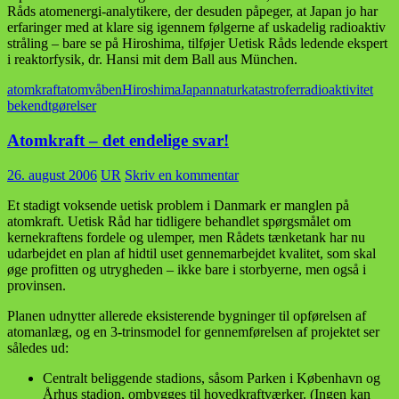
Råds atomenergi-analytikere, der desuden påpeger, at Japan jo har
erfaringer med at klare sig igennem følgerne af uskadelig radioaktiv
stråling – bare se på Hiroshima, tilføjer Uetisk Råds ledende ekspert
i reaktorfysik, dr. Hansi mit dem Ball aus München.
atomkraft
atomvåben
Hiroshima
Japan
naturkatastrofer
radioaktivitet
bekendtgørelser
Atomkraft – det endelige svar!
26. august 2006
UR
Skriv en kommentar
Et stadigt voksende uetisk problem i Danmark er manglen på
atomkraft. Uetisk Råd har tidligere behandlet spørgsmålet om
kernekraftens fordele og ulemper, men Rådets tænketank har nu
udarbejdet en plan af hidtil uset gennemarbejdet kvalitet, som skal
øge profitten og utrygheden – ikke bare i storbyerne, men også i
provinsen.
Planen udnytter allerede eksisterende bygninger til opførelsen af
atomanlæg, og en 3-trinsmodel for gennemførelsen af projektet ser
således ud:
Centralt beliggende stadions, såsom Parken i København og
Århus stadion, ombygges til hovedkraftværker. (Ingen kan