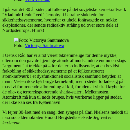
I går var det 30 år siden, at folkene på det sovjetiske kernekraftværk
“Vladimir Lenin” ved Tjernobyl i Ukraine slukkede for
sikkerhedssystemerne, hvorefter et uheld forårsagede en række
eksplosioner, der sendte radioaktiv stråling ud over store dele af
Nordøsteuropa. Hurra!
Foto:
Victoriya Santmatova
I Uetisk Råd har vi altid været taknemmelige for denne ulykke,
eftersom den gav de hjemlige atomkraftmodstandere endnu en slags
“argument” at trække på – for det er jo indlysende, at en bevidst
frakobling af sikkerhedssystemerne på et fejlkonstrueret
atomkraftværk i et dysfunktionelt socialistisk samfund betyder, at
man i Vesten ikke bør bruge kernekraft, men i stedet forlade sig på
massivt forurenende afbrænding af kul, foruden at vi skal krybe for
de olie- og terroreksporterende sharia-stater i Mellemøsten.
Atomkraft må kun til nøds bruges, hvis værkerne ligger på steder,
der ikke kan ses fra København.
Vi fejrer 30-året med en sang; den synges på Carl Nielsens melodi til
nazi-socialdemokraten Harald Bergstedts elskede
Jeg ved en
lærkerede
.