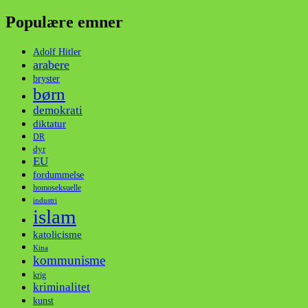
Populære emner
Adolf Hitler
arabere
bryster
børn
demokrati
diktatur
DR
dyr
EU
fordummelse
homoseksuelle
industri
islam
katolicisme
Kina
kommunisme
krig
kriminalitet
kunst