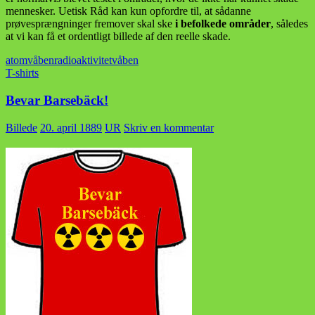
mennesker. Uetisk Råd kan kun opfordre til, at sådanne
prøvesprængninger fremover skal ske
i befolkede områder
, således
at vi kan få et ordentligt billede af den reelle skade.
atomvåben
radioaktivitet
våben
T-shirts
Bevar Barsebäck!
Billede
20. april 1889
UR
Skriv en kommentar