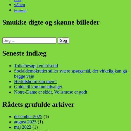
våben
økonomi
Smukke digte og skønne billeder
Søg
efter:
din stemme i et sygt, sygt samfund!
Seneste indlæg
Toiletbesøg i en krisetid
Socialdemokratiet stiller svære spørgsmål, der virkelig kan gå
begge veje
Herlufsholm kan mere!
Guide til kommunalvalget
Notre-Dame er skidt, Vollsmose er godt
Rådets grufulde arkiver
december 2025
(1)
august 2025
(1)
maj 2022
(1)