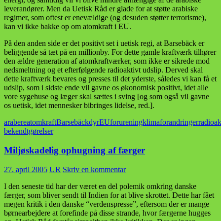
leverandører. Men da Uetisk Råd er glade for at støtte arabiske
regimer, som oftest er enevældige (og desuden støtter terrorisme),
kan vi ikke bakke op om atomkraft i EU.
På den anden side er det positivt set i uetisk regi, at Barsebäck er
beliggende så tæt på en millionby. For dette gamle kraftværk tilhører
den ældre generation af atomkraftværker, som ikke er sikrede mod
nedsmeltning og et efterfølgende radioaktivt udslip. Derved skal
dette kraftværk bevares og presses til det yderste, således vi kan få et
udslip, som i sidste ende vil gavne os økonomisk positivt, idet alle
vore sygehuse og læger skal sættes i sving [og som også vil gavne
os uetisk, idet mennesker bibringes lidelse, red.].
arabere
atomkraft
Barsebäck
dyr
EU
forurening
klimaforandringer
radioak
bekendtgørelser
Miljøskadelig ophugning af færger
27. april 2005
UR
Skriv en kommentar
I den seneste tid har der været en del polemik omkring danske
færger, som bliver sendt til Indien for at blive skrottet. Dette har fået
megen kritik i den danske “verdenspresse”, eftersom der er mange
børnearbejdere at forefinde på disse strande, hvor færgerne hugges