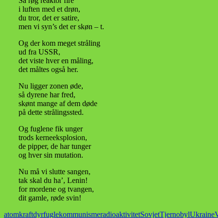
Så røg reaktor fire
i luften med et drøn,
du tror, det er satire,
men vi syn’s det er skøn – t.
Og der kom meget stråling
ud fra USSR,
det viste hver en måling,
det måltes også her.
Nu ligger zonen øde,
så dyrene har fred,
skønt mange af dem døde
på dette strålingssted.
Og fuglene fik unger
trods kerneeksplosion,
de pipper, de har tunger
og hver sin mutation.
Nu må vi slutte sangen,
tak skal du ha’, Lenin!
for mordene og tvangen,
dit gamle, røde svin!
atomkraft
dyr
fugle
kommunisme
radioaktivitet
Sovjet
Tjernobyl
Ukraine
V