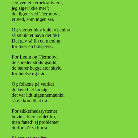
Jeg ved et kernekraftværk,
jeg siger ikke mer’;
det ligger ved Tjernobyl,
et sted, som ingen ser.
Og værket blev kaldt »Lenin«,
så smukt et navn det fik!
Det gav så fin en mening
for hver en bolsjevik.
For Lenin og Tjernobyl
de spreder strålingsdød,
de bærer begge stor skyld
for lidelse og nød.
Og folkene på værket
de laved’ et forsøg;
det var lidt uigennemtænkt,
så de kom til at dø.
For sikkerhedssystemet
bevidst blev koblet fra,
man fatted’ ej problemet
derfor si’r vi hurra!