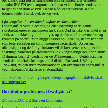
op. Uetisk Råd forstår simpelthen ikke kritikken. Der er ingen,
absolut INGEN reelle argumenter for, at vi ikke burde sende vore
færger til den indiske kyst. Uetisk Råd støtter udbredelsen af
børnearbejde. I nord, syd, øst og vest.
I forlængelse af ovenstående tilføjer et rådsmedlem:
I spørgsmålet vedr. placering og/eller skrotning af de gamle
storebæltsfærger er meldingen fra Uetisk Råd ganske klar: Intet er så
skidt, at det ikke er godt for noget, og derfor er efternævnte forslag
kommet på bordet: Man hugger skibet op i dele, og stedfæster dem
som legeredskaber på kommunernes specialskoler. Asbesten,
olieudslippet og de farlige luftarter vil diskret sætte en stopper for
adskillige parasitter på samfundets udviklingsbetingelser, heriblandt:
1) dumme børn, 2) pædagoger og 3) fingermaling. Uetisk Råd har
sendt denne affaldsløsningsmodel til bl.a. Rusland, USA og
Tyskland, da den uden modifikationer kan overføres til spørgsmålet
vedr. skrotning/afskaffelse af atomaffald.
atomkraft
børn
forurening
færger
Indien
pædagogik
radioaktivitet
skoler
bekendtgørelser
Bornholm-problemet. Hvad gør vi?
24. marts 2005
UR
Skriv en kommentar