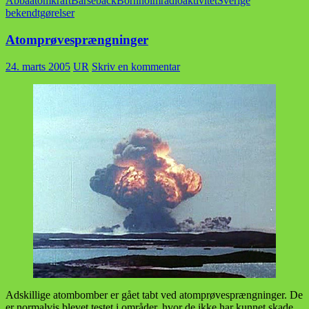
Abba
atomkraft
Barsebäck
Bornholm
radioaktivitet
Sverige
bekendtgørelser
Atomprøvesprængninger
24. marts 2005
UR
Skriv en kommentar
Adskillige atombomber er gået tabt ved atomprøvesprængninger. De
er normalvis blevet testet i områder, hvor de ikke har kunnet skade