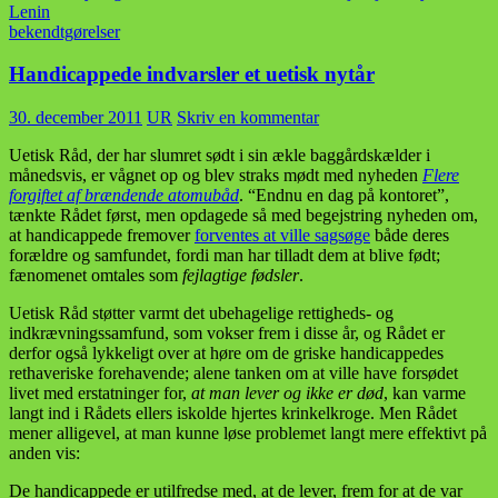
Lenin
bekendtgørelser
Handicappede indvarsler et uetisk nytår
30. december 2011
UR
Skriv en kommentar
Uetisk Råd, der har slumret sødt i sin ækle baggårdskælder i
månedsvis, er vågnet op og blev straks mødt med nyheden
Flere
forgiftet af brændende atomubåd
. “Endnu en dag på kontoret”,
tænkte Rådet først, men opdagede så med begejstring nyheden om,
at handicappede fremover
forventes at ville sagsøge
både deres
forældre og samfundet, fordi man har tilladt dem at blive født;
fænomenet omtales som
fejlagtige fødsler
.
Uetisk Råd støtter varmt det ubehagelige rettigheds- og
indkrævningssamfund, som vokser frem i disse år, og Rådet er
derfor også lykkeligt over at høre om de griske handicappedes
rethaveriske forehavende; alene tanken om at ville have forsødet
livet med erstatninger for,
at man lever og ikke er død
, kan varme
langt ind i Rådets ellers iskolde hjertes krinkelkroge. Men Rådet
mener alligevel, at man kunne løse problemet langt mere effektivt på
anden vis:
De handicappede er utilfredse med, at de lever, frem for at de var