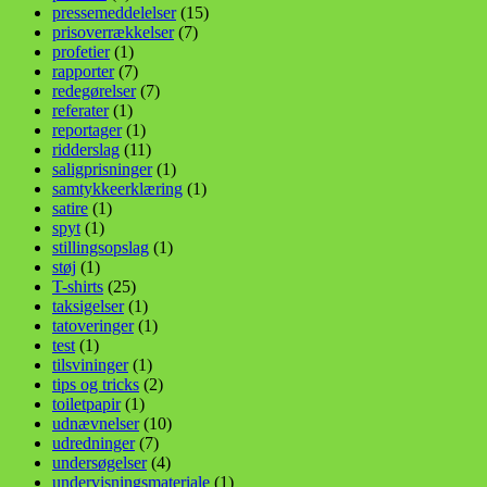
pressemeddelelser
(15)
prisoverrækkelser
(7)
profetier
(1)
rapporter
(7)
redegørelser
(7)
referater
(1)
reportager
(1)
ridderslag
(11)
saligprisninger
(1)
samtykkeerklæring
(1)
satire
(1)
spyt
(1)
stillingsopslag
(1)
støj
(1)
T-shirts
(25)
taksigelser
(1)
tatoveringer
(1)
test
(1)
tilsvininger
(1)
tips og tricks
(2)
toiletpapir
(1)
udnævnelser
(10)
udredninger
(7)
undersøgelser
(4)
undervisningsmateriale
(1)