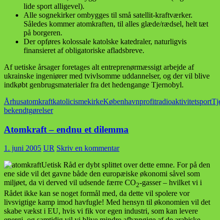
lide sport alligevel).
Alle sognekirker ombygges til små satellit-kraftværker.
Således kommer atomkraften, til alles glæde/rædsel, helt tæt
på borgeren.
Der opføres kolossale katolske katedraler, naturligvis
finansieret af obligatoriske afladsbreve.
Af uetiske årsager foretages alt entreprenørmæssigt arbejde af
ukrainske ingeniører med tvivlsomme uddannelser, og der vil blive
indkøbt genbrugsmaterialer fra det hedengange Tjernobyl.
Århus
atomkraft
katolicisme
kirke
København
profit
radioaktivitet
sport
Tj
bekendtgørelser
Atomkraft – endnu et dilemma
1. juni 2005
UR
Skriv en kommentar
Uetisk Råd er dybt splittet over dette emne. For på den
ene side vil det gavne både den europæiske økonomi såvel som
miljøet, da vi derved vil udsende færre CO
-gasser – hvilket vi i
2
Rådet ikke kan se noget formål med, da dette vil spolere vor
livsvigtige kamp imod havfugle! Med hensyn til økonomien vil det
skabe vækst i EU, hvis vi fik vor egen industri, som kan levere
energi, og samtidig vil vi blive mindre afhængige af de arabiske