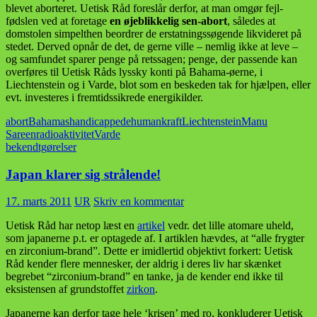
blevet aborteret. Uetisk Råd foreslår derfor, at man omgør fejl-
fødslen ved at foretage
en øjeblikkelig sen-abort
, således at
domstolen simpelthen beordrer de erstatningssøgende likvideret på
stedet. Derved opnår de det, de gerne ville – nemlig ikke at leve –
og samfundet sparer penge på retssagen; penge, der passende kan
overføres til Uetisk Råds lyssky konti på Bahama-øerne, i
Liechtenstein og i Varde, blot som en beskeden tak for hjælpen, eller
evt. investeres i fremtidssikrede energikilder.
abort
Bahamas
handicappede
humankraft
Liechtenstein
Manu
Sareen
radioaktivitet
Varde
bekendtgørelser
Japan klarer sig strålende!
17. marts 2011
UR
Skriv en kommentar
Uetisk Råd har netop læst en
artikel
vedr. det lille atomare uheld,
som japanerne p.t. er optagede af. I artiklen hævdes, at “alle frygter
en zirconium-brand”. Dette er imidlertid objektivt forkert: Uetisk
Råd kender flere mennesker, der aldrig i deres liv har skænket
begrebet “zirconium-brand” en tanke, ja de kender end ikke til
eksistensen af grundstoffet
zirkon
.
Japanerne kan derfor tage hele ‘krisen’ med ro, konkluderer Uetisk