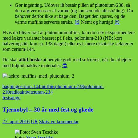
Gør ingenting. Udover ilt består pillen af plutonium-238, så
den afgiver masser af varme (og ioniserende alfastråling). Du
behøver derfor ikke at bage den. Bagetiden spares, og de
varme muffins serveres straks.
😋
Nemt og hurtigt!
😍
Hvis du bliver træt af plutoniummuffins, kan du selv eksperimentere
med lækre varianter baseret på f.eks. polonium-210 (NB: kort
halveringstid, kun ca. 138 dage!) eller evt. mere eksotiske lækkerier
som cerium-144.
Du skal
altid huske
at benytte godt med solcreme, når du arbejder
med højradioaktive materialer.
😎
bagning
cerium-144
muffins
plutonium-238
polonium-
210
radioaktivitet
uran-234
festsange
Tjernobyl – 30 år med fest og glæde
27. april 2016
UR
Skriv en kommentar
Foto:
Sven Teschke