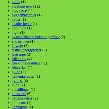
bolde
(1)
breaking news
(12)
brevkasse
(1)
byggematerialer
(1)
bøger
(1)
chatbeskeder
(1)
definition
(1)
digte
(1)
ekstraordinære bekendtgørelser
(2)
erklæringer
(1)
fatwaer
(3)
festbekendtgørelser
(3)
festsange
(2)
folkekrav
(4)
forskningsresultater
(1)
frimærker
(1)
guide
(2)
helgenkåringer
(1)
hyldest
(4)
idioti
(2)
indstillinger
(1)
interview
(5)
irettesættelser
(2)
jubilæum
(1)
kampagne
(4)