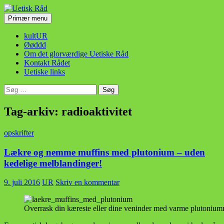
Hop
til
Søg
Primær menu
indhold
Uetisk Råd
kultUR
Øøddd
Om det glorværdige Uetiske Råd
Kontakt Rådet
Uetiske links
Søg
efter:
Tag-arkiv: radioaktivitet
opskrifter
Lækre og nemme muffins med plutonium – uden
kedelige melblandinger!
9. juli 2016
UR
Skriv en kommentar
Overrask din kæreste eller dine veninder med varme plutonium