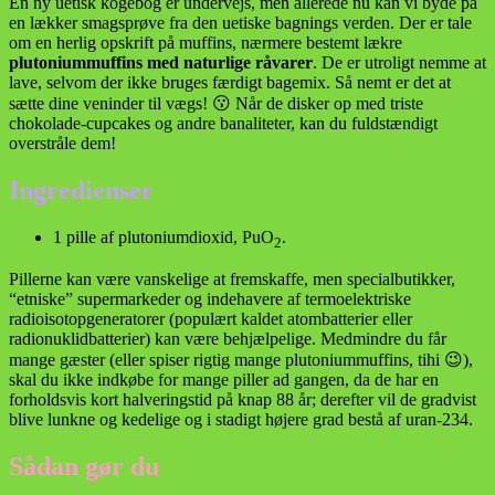
En ny uetisk kogebog er undervejs, men allerede nu kan vi byde på
en lækker smagsprøve fra den uetiske bagnings verden. Der er tale
om en herlig opskrift på muffins, nærmere bestemt lækre
plutoniummuffins med naturlige råvarer
. De er utroligt nemme at
lave, selvom der ikke bruges færdigt bagemix. Så nemt er det at
sætte dine veninder til vægs! 😗 Når de disker op med triste
chokolade-cupcakes og andre banaliteter, kan du fuldstændigt
overstråle dem!
Ingredienser
1 pille af plutoniumdioxid, PuO
.
2
Pillerne kan være vanskelige at fremskaffe, men specialbutikker,
“etniske” supermarkeder og indehavere af termoelektriske
radioisotopgeneratorer (populært kaldet atombatterier eller
radionuklidbatterier) kan være behjælpelige. Medmindre du får
mange gæster (eller spiser rigtig mange plutoniummuffins, tihi 😉),
skal du ikke indkøbe for mange piller ad gangen, da de har en
forholdsvis kort halveringstid på knap 88 år; derefter vil de gradvist
blive lunkne og kedelige og i stadigt højere grad bestå af uran-234.
Sådan gør du