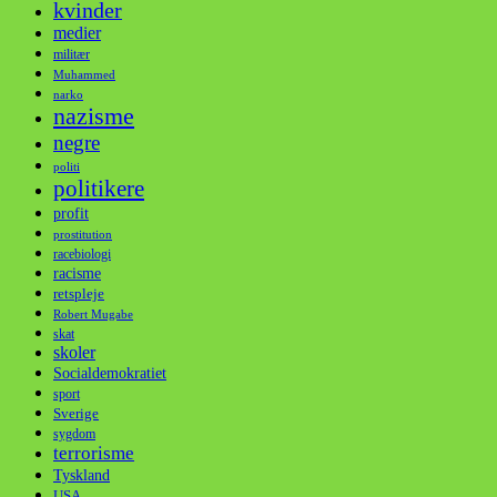
kvinder
medier
militær
Muhammed
narko
nazisme
negre
politi
politikere
profit
prostitution
racebiologi
racisme
retspleje
Robert Mugabe
skat
skoler
Socialdemokratiet
sport
Sverige
sygdom
terrorisme
Tyskland
USA