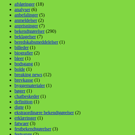
afsløringer
(18)
analyser
(6)
anbefalinger
(5)
anmeldelser
(2)
anprisninger
(7)
bekendtgørelser
(290)
beklagelser
(7)
beredskabsmeddelelser
(1)
billeder
(1)
biografier
(2)
bleer
(1)
bodsgang
(1)
bolde
(1)
breaking news
(12)
brevkasse
(1)
byggematerialer
(1)
bøger
(1)
chatbeskeder
(1)
definition
(1)
digte
(1)
ekstraordinære bekendtgørelser
(2)
erklæringer
(1)
fatwaer
(3)
festbekendtgørelser
(3)
festsange
(2)