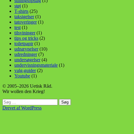
stillingsopslag
(1)
støj
(1)
T-shirts
(25)
taksigelser
(1)
tatoveringer
(1)
test
(1)
tilsvininger
(1)
tips og tricks
(2)
toiletpapir
(1)
udnævnelser
(10)
udredninger
(7)
undersøgelser
(4)
undervisningsmateriale
(1)
valg-guider
(2)
Youtube
(1)
© 2005–2026 Uetisk Råd.
Wir wollen den Krieg!
Søg
efter:
Drevet af WordPress