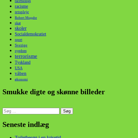
racebiologi
racisme
retspleje
Robert Mugabe
skat
skoler
Socialdemokratiet
sport
Sverige
sygdom
terrorisme
Tyskland
USA
våben
økonomi
Smukke digte og skønne billeder
Søg
efter:
din stemme i et sygt, sygt samfund!
Seneste indlæg
Toiletbesøg i en krisetid