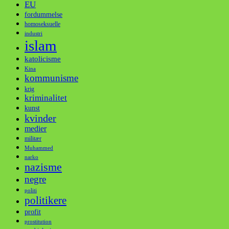
EU
fordummelse
homoseksuelle
industri
islam
katolicisme
Kina
kommunisme
krig
kriminalitet
kunst
kvinder
medier
militær
Muhammed
narko
nazisme
negre
politi
politikere
profit
prostitution