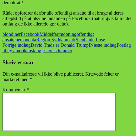
demokrati!
Rådet opfordrer derfor alle offentligt ansatte til at bruge al deres
arbejdstid på at tilsvine hinanden på Facebook (naturligvis kun i det
omfang de ikke allerede gør dette).
blondiner
Facebook
Middelfart
mobning
offentligt
ansatte
persondata
Region Syddanmark
Stephanie Lose
Indlægsnavigation
Forrige indlæg
David Trads er Donald Trump!
Næste indlæg
Forslag
til ny amerikansk højesteretsdommer
Skriv et svar
Din e-mailadresse vil ikke blive publiceret.
Krævede felter er
markeret med
*
Kommentar
*