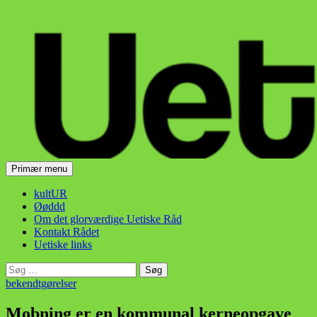
Hop
til
indhold
Søg
Primær menu
Uetisk Råd
kultUR
Øøddd
Om det glorværdige Uetiske Råd
Kontakt Rådet
Uetiske links
Søg
efter:
bekendtgørelser
Mobning er en kommunal kerneopgave