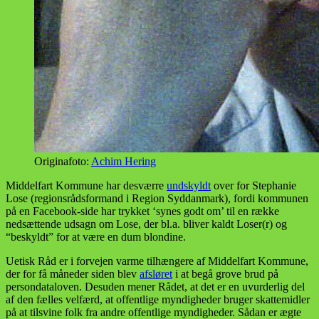
Originafoto:
Achim Hering
Middelfart Kommune har desværre
undskyldt
over for Stephanie
Lose (regionsrådsformand i Region Syddanmark), fordi kommunen
på en Facebook-side har trykket ‘synes godt om’ til en række
nedsættende udsagn om Lose, der bl.a. bliver kaldt Loser(r) og
“beskyldt” for at være en dum blondine.
Uetisk Råd er i forvejen varme tilhængere af Middelfart Kommune,
der for få måneder siden blev
afsløret
i at begå grove brud på
persondataloven. Desuden mener Rådet, at det er en uvurderlig del
af den fælles velfærd, at offentlige myndigheder bruger skattemidler
på at tilsvine folk fra andre offentlige myndigheder. Sådan er ægte