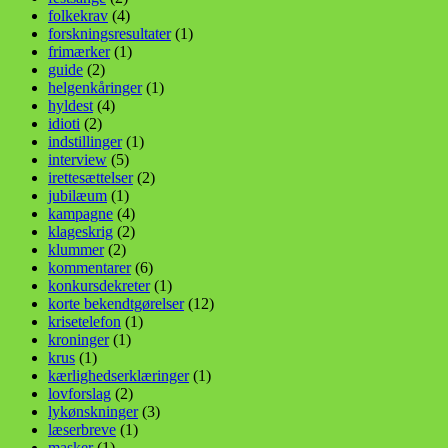
folkekrav
(4)
forskningsresultater
(1)
frimærker
(1)
guide
(2)
helgenkåringer
(1)
hyldest
(4)
idioti
(2)
indstillinger
(1)
interview
(5)
irettesættelser
(2)
jubilæum
(1)
kampagne
(4)
klageskrig
(2)
klummer
(2)
kommentarer
(6)
konkursdekreter
(1)
korte bekendtgørelser
(12)
krisetelefon
(1)
kroninger
(1)
krus
(1)
kærlighedserklæringer
(1)
lovforslag
(2)
lykønskninger
(3)
læserbreve
(1)
masker
(1)