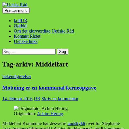
Hop
til
Søg
Primær menu
indhold
Uetisk Råd
kultUR
Øøddd
Om det glorværdige Uetiske Råd
Kontakt Rådet
Uetiske links
Søg
efter:
Tag-arkiv: Middelfart
bekendtgørelser
Mobning er en kommunal kerneopgave
14. februar 2016
UR
Skriv en kommentar
Originafoto:
Achim Hering
Middelfart Kommune har desværre
undskyldt
over for Stephanie
Lose (regionsrådsformand i Region Syddanmark), fordi kommunen