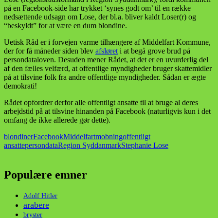
på en Facebook-side har trykket ‘synes godt om’ til en række
nedsættende udsagn om Lose, der bl.a. bliver kaldt Loser(r) og
“beskyldt” for at være en dum blondine.
Uetisk Råd er i forvejen varme tilhængere af Middelfart Kommune,
der for få måneder siden blev
afsløret
i at begå grove brud på
persondataloven. Desuden mener Rådet, at det er en uvurderlig del
af den fælles velfærd, at offentlige myndigheder bruger skattemidler
på at tilsvine folk fra andre offentlige myndigheder. Sådan er ægte
demokrati!
Rådet opfordrer derfor alle offentligt ansatte til at bruge al deres
arbejdstid på at tilsvine hinanden på Facebook (naturligvis kun i det
omfang de ikke allerede gør dette).
blondiner
Facebook
Middelfart
mobning
offentligt
ansatte
persondata
Region Syddanmark
Stephanie Lose
Populære emner
Adolf Hitler
arabere
bryster