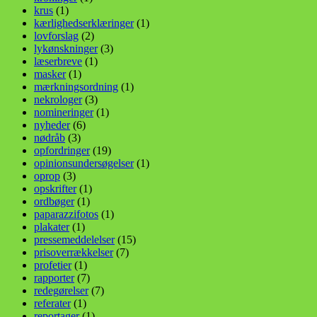
krus
(1)
kærlighedserklæringer
(1)
lovforslag
(2)
lykønskninger
(3)
læserbreve
(1)
masker
(1)
mærkningsordning
(1)
nekrologer
(3)
nomineringer
(1)
nyheder
(6)
nødråb
(3)
opfordringer
(19)
opinionsundersøgelser
(1)
oprop
(3)
opskrifter
(1)
ordbøger
(1)
paparazzifotos
(1)
plakater
(1)
pressemeddelelser
(15)
prisoverrækkelser
(7)
profetier
(1)
rapporter
(7)
redegørelser
(7)
referater
(1)
reportager
(1)