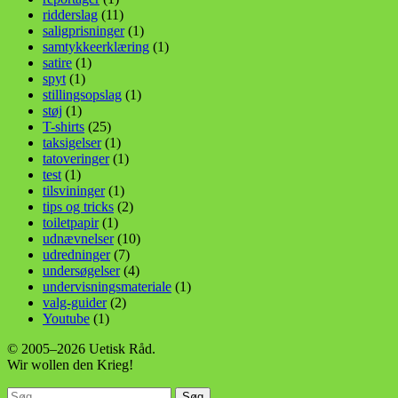
ridderslag
(11)
saligprisninger
(1)
samtykkeerklæring
(1)
satire
(1)
spyt
(1)
stillingsopslag
(1)
støj
(1)
T-shirts
(25)
taksigelser
(1)
tatoveringer
(1)
test
(1)
tilsvininger
(1)
tips og tricks
(2)
toiletpapir
(1)
udnævnelser
(10)
udredninger
(7)
undersøgelser
(4)
undervisningsmateriale
(1)
valg-guider
(2)
Youtube
(1)
© 2005–2026 Uetisk Råd.
Wir wollen den Krieg!
Søg