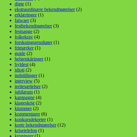
digte
(1)
ekstraordinære bekendtgørelser
(2)
erklæringer
(1)
fatwaer
(3)
festbekendtgørelser
(3)
festsange
(2)
folkekrav
(4)
forskningsresultater
(1)
frimærker
(1)
guide
(2)
helgenkåringer
(1)
hyldest
(4)
idioti
(2)
indstillinger
(1)
interview
(5)
irettesættelser
(2)
jubilæum
(1)
kampagne
(4)
klageskrig
(2)
klummer
(2)
kommentarer
(6)
konkursdekreter
(1)
korte bekendtgørelser
(12)
krisetelefon
(1)
kroninger
(1)