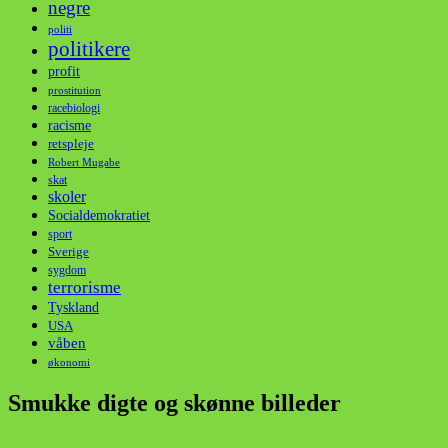
negre
politi
politikere
profit
prostitution
racebiologi
racisme
retspleje
Robert Mugabe
skat
skoler
Socialdemokratiet
sport
Sverige
sygdom
terrorisme
Tyskland
USA
våben
økonomi
Smukke digte og skønne billeder