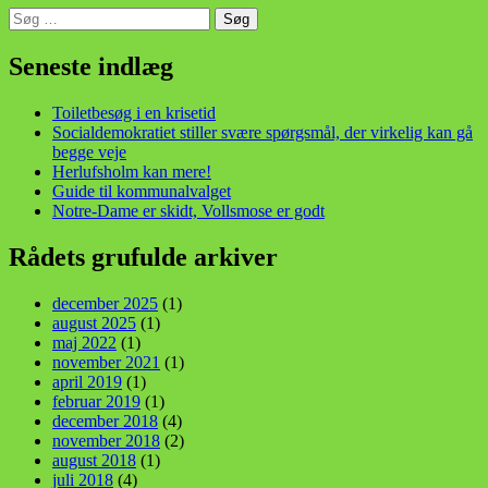
Søg
efter:
din stemme i et sygt, sygt samfund!
Seneste indlæg
Toiletbesøg i en krisetid
Socialdemokratiet stiller svære spørgsmål, der virkelig kan gå
begge veje
Herlufsholm kan mere!
Guide til kommunalvalget
Notre-Dame er skidt, Vollsmose er godt
Rådets grufulde arkiver
december 2025
(1)
august 2025
(1)
maj 2022
(1)
november 2021
(1)
april 2019
(1)
februar 2019
(1)
december 2018
(4)
november 2018
(2)
august 2018
(1)
juli 2018
(4)