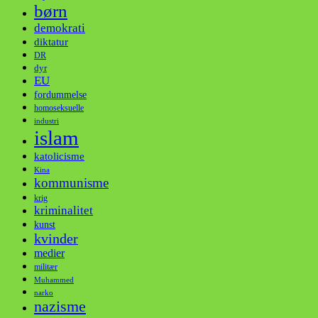
børn
demokrati
diktatur
DR
dyr
EU
fordummelse
homoseksuelle
industri
islam
katolicisme
Kina
kommunisme
krig
kriminalitet
kunst
kvinder
medier
militær
Muhammed
narko
nazisme