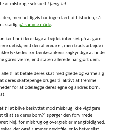
te at misbruge seksuelt
i fængslet
.
siden, men heldigvis har ingen lært af historien, så
det stadig
på samme måde
.
erter har i flere dage arbejdet intensivt på at gøre
ere uetisk, end den allerede er, men trods arbejde i
t ikke lykkedes for tænketankens sagkyndige at finde
ne gøres værre, end staten allerede har gjort dem.
alle til at betale deres skat med glæde og varme sig
at deres skattepenge bruges til aktivt at fremme
heder for at ødelægge deres egne og andres børn.
at.
t til at blive beskyttet mod misbrug ikke vigtigere
t til at se deres børn?” spørger den forvirrede
arer: Nej, for misbrug og overgreb er mangfoldighed.
sker, der også rummer pædofile, er jo betydeligt