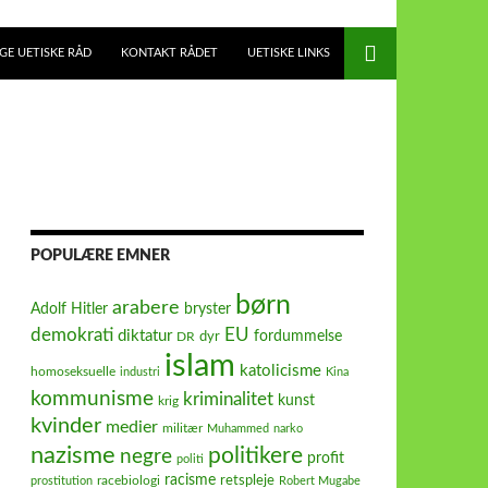
E UETISKE RÅD
KONTAKT RÅDET
UETISKE LINKS
POPULÆRE EMNER
børn
arabere
Adolf Hitler
bryster
demokrati
EU
diktatur
fordummelse
dyr
DR
islam
katolicisme
homoseksuelle
industri
Kina
kommunisme
kriminalitet
kunst
krig
kvinder
medier
militær
Muhammed
narko
nazisme
politikere
negre
profit
politi
racisme
retspleje
racebiologi
prostitution
Robert Mugabe