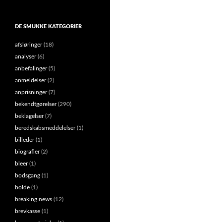
DE SMUKKE KATEGORIER
afsløringer
(18)
analyser
(6)
anbefalinger
(5)
anmeldelser
(2)
anprisninger
(7)
bekendtgørelser
(290)
beklagelser
(7)
beredskabsmeddelelser
(1)
billeder
(1)
biografier
(2)
bleer
(1)
bodsgang
(1)
bolde
(1)
breaking news
(12)
brevkasse
(1)