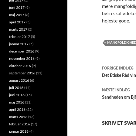
juli 2017
(5)
mere mangfoldig 
juni 2017
(9)
børn skal ødelæ
maj 2017
(6)
højeste gode.
april 2017
(5)
marts 2017
(5)
februar 2017
(5)
MANGFOLDIGHE
januar 2017
(5)
december 2016
(9)
november 2016
(9)
Indlægsna
oktober 2016
(9)
FORRIGE INDLÆG
september 2016
(11)
Det Etiske Råd vin
august 2016
(6)
juli 2016
(14)
NÆSTE INDLÆG
juni 2016
(15)
Sandheden om Björk
maj 2016
(11)
april 2016
(22)
marts 2016
(13)
SKRIV ET SVA
februar 2016
(17)
januar 2016
(4)