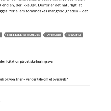
end én, der ikke gør. Derfor er det naturligt, at
gges, for ellers formindskes mangfoldigheden – det
D
MENNESKERETTIGHEDER
OVERGREB
PÆDOFILE
vigation
der licitation på uetiske høringssvar
 og von Trier – var der tale om et overgreb?
R