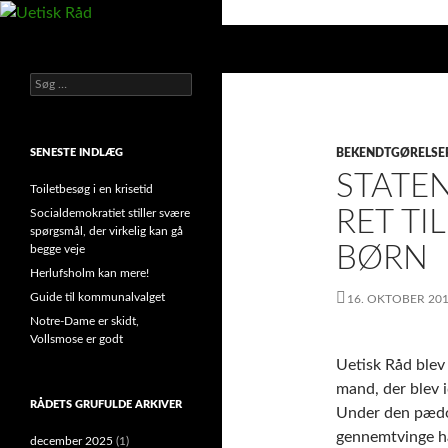
Hop
til
Søg
Uetisk Råd
indhold
Søg
din stemme i et sygt, sygt samfund!
efter:
SENESTE INDLÆG
BEKENDTGØRELSE
STATEN
Toiletbesøg i en krisetid
RET TI
Socialdemokratiet stiller svære
spørgsmål, der virkelig kan gå
BØRN
begge veje
Herlufsholm kan mere!
Guide til kommunalvalget
16. OKTOBER 20
Notre-Dame er skidt,
Vollsmose er godt
Uetisk Råd blev
mand, der blev i
RÅDETS GRUFULDE ARKIVER
Under den pædof
gennemtvinge han
december 2025
(1)