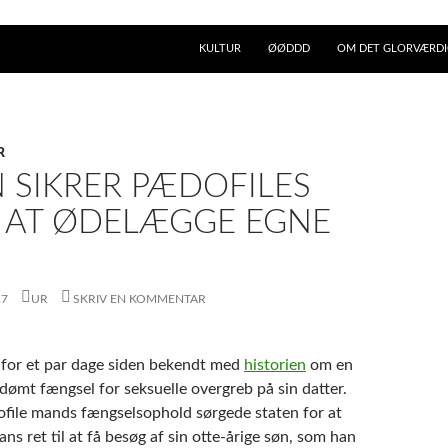
KULTUR
ØØDDD
OM DET GLORVÆRDIG
R
 SIKRER PÆDOFILES
L AT ØDELÆGGE EGNE
17
UR
SKRIV EN KOMMENTAR
 for et par dage siden bekendt med
historien
om en
dømt fængsel for seksuelle overgreb på sin datter.
ile mands fængselsophold sørgede staten for at
s ret til at få besøg af sin otte-årige søn, som han