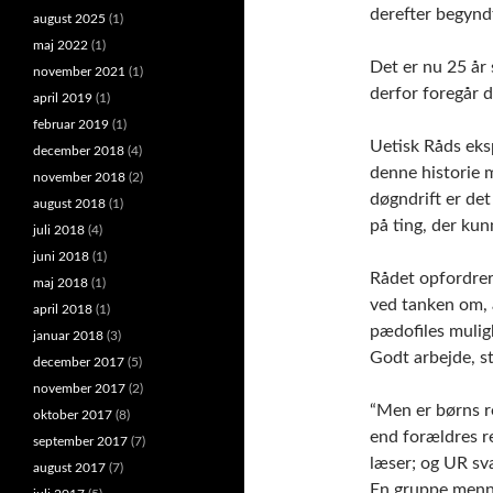
derefter begynd
august 2025
(1)
maj 2022
(1)
Det er nu 25 år 
november 2021
(1)
derfor foregår 
april 2019
(1)
februar 2019
(1)
Uetisk Råds eksp
december 2018
(4)
denne historie m
november 2018
(2)
døgndrift er de
august 2018
(1)
på ting, der kun
juli 2018
(4)
juni 2018
(1)
Rådet opfordrer 
maj 2018
(1)
ved tanken om, 
april 2018
(1)
pædofiles mulig
januar 2018
(3)
Godt arbejde, st
december 2017
(5)
november 2017
(2)
“Men er børns re
oktober 2017
(8)
end forældres re
september 2017
(7)
læser; og UR sv
august 2017
(7)
En gruppe menne