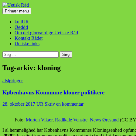
Hop
til
Søg
Primær menu
indhold
Uetisk Råd
kultUR
Øøddd
Om det glorværdige Uetiske Råd
Kontakt Rådet
Uetiske links
Søg
efter:
Tag-arkiv: kloning
afsløringer
Københavns Kommune kloner politikere
28. oktober 2017
UR
Skriv en kommentar
Foto:
Morten Vikær
,
Radikale Venstre
,
News Øresund
(CC BY 
I al hemmelighed har Københavns Kommunes Kloningsenhed opfundet en
2020”
, har gjort kommunens politiske partier i stand til at lave en ny