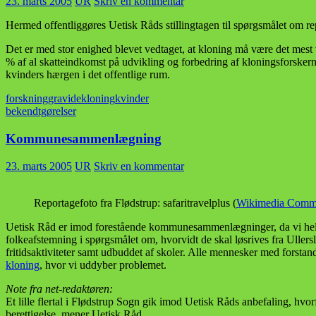
23. marts 2005
UR
Skriv en kommentar
Hermed offentliggøres Uetisk Råds stillingtagen til spørgsmålet om re
Det er med stor enighed blevet vedtaget, at kloning må være det mest
% af al skatteindkomst på udvikling og forbedring af kloningsforskerne
kvinders hærgen i det offentlige rum.
forskning
gravide
kloning
kvinder
bekendtgørelser
Kommunesammenlægning
23. marts 2005
UR
Skriv en kommentar
Reportagefoto fra Flødstrup: safaritravelplus (
Wikimedia Comm
Uetisk Råd er imod forestående kommunesammenlægninger, da vi hellere
folkeafstemning i spørgsmålet om, hvorvidt de skal løsrives fra Ullers
fritidsaktiviteter samt udbuddet af skoler. Alle mennesker med forstan
kloning
, hvor vi uddyber problemet.
Note fra net-redaktøren:
Et lille flertal i Flødstrup Sogn gik imod Uetisk Råds anbefaling, 
berettigelse, mener Uetisk Råd.