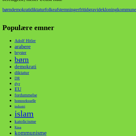
børn
demokrati
diktatur
folkeafstemninger
fritid
gravide
kloning
kommun
Populære emner
Adolf Hitler
arabere
bryster
børn
demokrati
diktatur
DR
dyr
EU
fordummelse
homoseksuelle
industri
islam
katolicisme
Kina
kommunisme