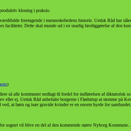
produktiv kloning i praksis:
 værdifulde foretagende i menneskehedens historie. Uetisk Råd har såle
s faciliteter. Dette skal munde ud i en snarlig færdiggørelse af den kun
ons
)
 så alle kommuner nedlagt til fordel for indførelsen af diktatorisk sog
lev eller ej. Uetisk Råd anbefaler borgerne i Flødstrup at stemme på Ker
d ved, at børn og især gravide kvinder er en enorm byrde for samfundet.
hvorfor sognet vil blive en del af den kommende større Nyborg Kommune