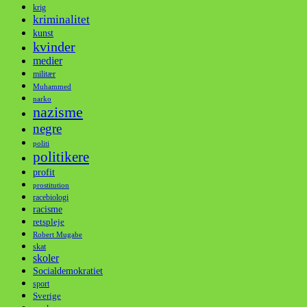
krig
kriminalitet
kunst
kvinder
medier
militær
Muhammed
narko
nazisme
negre
politi
politikere
profit
prostitution
racebiologi
racisme
retspleje
Robert Mugabe
skat
skoler
Socialdemokratiet
sport
Sverige