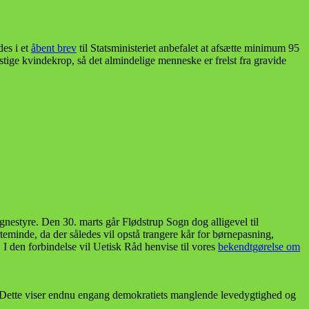
des i et
åbent brev
til Statsministeriet anbefalet at afsætte minimum 95
stige kvindekrop, så det almindelige menneske er frelst fra gravide
nestyre. Den 30. marts går Flødstrup Sogn dog alligevel til
teminde, da der således vil opstå trangere kår for børnepasning,
 I den forbindelse vil Uetisk Råd henvise til vores
bekendtgørelse om
. Dette viser endnu engang demokratiets manglende levedygtighed og