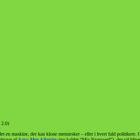
2.0)
 maskine, der kan klone mennesker – eller i hvert fald politikere. O
 udgave af
Anna Mee Allerslev
(nu kaldet “Mia Nyegaard”), der vil blive