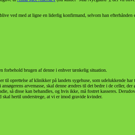
blive ved med at ligne en liderlig konfirmand, selvom han efterhånden 
n forbehold brugen af denne i enhver tænkelig situation.
der til oprettelse af klinikker på landets sygehuse, som udelukkende har 
nsøgerens arvemasse, skal denne ændres til det bedre i de celler, der ø
tadie, så disse kan behandles, og hvis ikke, må fostret kasseres. Derudo
al hertil understrege, at vi er imod gravide kvinder.