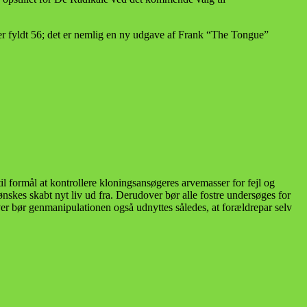
er fyldt 56; det er nemlig en ny udgave af Frank “The Tongue”
til formål at kontrollere kloningsansøgeres arvemasser for fejl og
nskes skabt nyt liv ud fra. Derudover bør alle fostre undersøges for
ver bør genmanipulationen også udnyttes således, at forældrepar selv