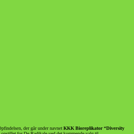
pfindelsen, der går under navnet
KKK Bioreplikator “Diversity
 opstillet for De Radikale ved det kommende valg til