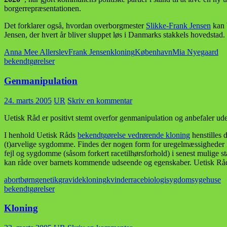
borgerrepræsentationen.
Det forklarer også, hvordan overborgmester
Slikke-Frank Jensen
kan 
Jensen, der hvert år bliver sluppet løs i Danmarks stakkels hovedstad.
Anna Mee Allerslev
Frank Jensen
kloning
København
Mia Nyegaard
bekendtgørelser
Genmanipulation
24. marts 2005
UR
Skriv en kommentar
Uetisk Råd er positivt stemt overfor genmanipulation og anbefaler ude
I henhold Uetisk Råds
bekendtgørelse vedrørende kloning
henstilles 
(t)arvelige sygdomme. Findes der nogen form for uregelmæssigheder i a
fejl og sygdomme (såsom forkert racetilhørsforhold) i senest mulige s
kan råde over barnets kommende udseende og egenskaber. Uetisk Råd sk
abort
børn
genetik
gravide
kloning
kvinder
racebiologi
sygdom
sygehuse
bekendtgørelser
Kloning