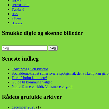
sygdom
terrorisme
Tyskland
USA
våben
økonomi
Smukke digte og skønne billeder
Søg
efter:
din stemme i et sygt, sygt samfund!
Seneste indlæg
Toiletbesøg i en krisetid
Socialdemokratiet stiller svære spørgsmål, der virkelig kan gå 
Herlufsholm kan mere!
Guide til kommunalvalget
Notre-Dame er skidt, Vollsmose er godt
Rådets grufulde arkiver
december 2025
(1)