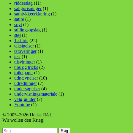
ridderslag
(11)
saligprisninger
(1)
samtykkeerklæring
(1)
satire
(1)
spyt
(1)
stillingsopslag
(1)
støj
(1)
T-shirts
(25)
taksigelser
(1)
tatoveringer
(1)
test
(1)
tilsvininger
(1)
tips og tricks
(2)
toiletpapir
(1)
udnævnelser
(10)
udredninger
(7)
undersøgelser
(4)
undervisningsmateriale
(1)
valg-guider
(2)
Youtube
(1)
© 2005–2026 Uetisk Råd.
Wir wollen den Krieg!
Søg