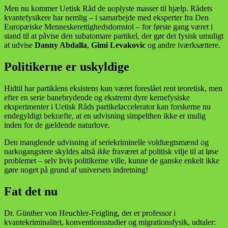
Men nu kommer Uetisk Råd de uoplyste masser til hjælp. Rådets
kvantefysikere har nemlig – i samarbejde med eksperter fra Den
Europæiske Menneskerettighedsdomstol – for første gang været i
stand til at påvise den subatomare partikel, der gør det fysisk umuligt
at udvise
Danny Abdalla
,
Gimi Levakovic
og andre iværksættere.
Politikerne er uskyldige
Hidtil har partiklens eksistens kun været foreslået rent teoretisk, men
efter en serie banebrydende og ekstremt dyre kernefysiske
eksperimenter i Uetisk Råds partikelaccelerator kan forskerne nu
endegyldigt bekræfte, at en udvisning simpelthen ikke er mulig
inden for de gældende naturlove.
Den manglende udvisning af seriekriminelle voldtægtsmænd og
narkogangstere skyldes altså
ikke
fraværet af politisk vilje til at løse
problemet – selv hvis politikerne ville, kunne de ganske enkelt ikke
gøre noget på grund af universets indretning!
Fat det nu
Dr. Günther von Heuchler-Feigling, der er professor i
kvantekriminalitet, konventionsstudier og migrationsfysik, udtaler: