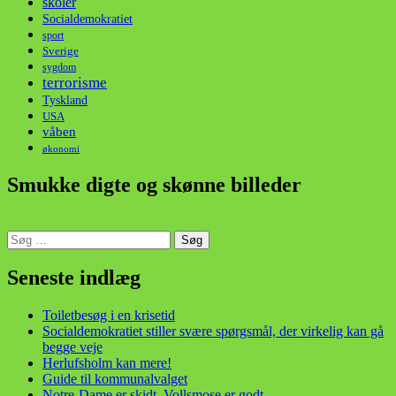
skoler
Socialdemokratiet
sport
Sverige
sygdom
terrorisme
Tyskland
USA
våben
økonomi
Smukke digte og skønne billeder
Søg
efter:
din stemme i et sygt, sygt samfund!
Seneste indlæg
Toiletbesøg i en krisetid
Socialdemokratiet stiller svære spørgsmål, der virkelig kan gå
begge veje
Herlufsholm kan mere!
Guide til kommunalvalget
Notre-Dame er skidt, Vollsmose er godt