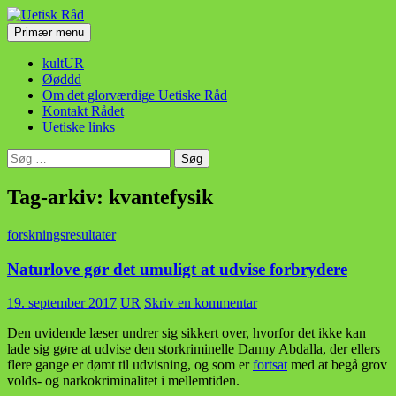
Hop
til
Søg
Primær menu
indhold
Uetisk Råd
kultUR
Øøddd
Om det glorværdige Uetiske Råd
Kontakt Rådet
Uetiske links
Søg
efter:
Tag-arkiv: kvantefysik
forskningsresultater
Naturlove gør det umuligt at udvise forbrydere
19. september 2017
UR
Skriv en kommentar
Den uvidende læser undrer sig sikkert over, hvorfor det ikke kan
lade sig gøre at udvise den storkriminelle Danny Abdalla, der ellers
flere gange er dømt til udvisning, og som er
fortsat
med at begå grov
volds- og narkokriminalitet i mellemtiden.