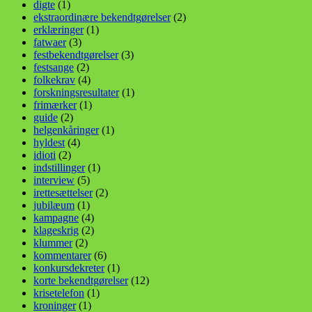
digte
(1)
ekstraordinære bekendtgørelser
(2)
erklæringer
(1)
fatwaer
(3)
festbekendtgørelser
(3)
festsange
(2)
folkekrav
(4)
forskningsresultater
(1)
frimærker
(1)
guide
(2)
helgenkåringer
(1)
hyldest
(4)
idioti
(2)
indstillinger
(1)
interview
(5)
irettesættelser
(2)
jubilæum
(1)
kampagne
(4)
klageskrig
(2)
klummer
(2)
kommentarer
(6)
konkursdekreter
(1)
korte bekendtgørelser
(12)
krisetelefon
(1)
kroninger
(1)