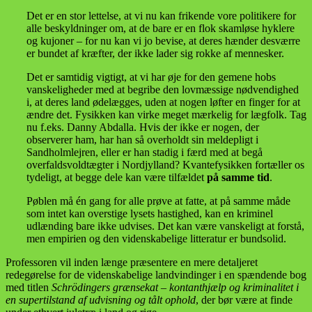
Det er en stor lettelse, at vi nu kan frikende vore politikere for
alle beskyldninger om, at de bare er en flok skamløse hyklere
og kujoner – for nu kan vi jo bevise, at deres hænder desværre
er bundet af kræfter, der ikke lader sig rokke af mennesker.
Det er samtidig vigtigt, at vi har øje for den gemene hobs
vanskeligheder med at begribe den lovmæssige nødvendighed
i, at deres land ødelægges, uden at nogen løfter en finger for at
ændre det. Fysikken kan virke meget mærkelig for lægfolk. Tag
nu f.eks. Danny Abdalla. Hvis der ikke er nogen, der
observerer ham, har han så overholdt sin meldepligt i
Sandholmlejren, eller er han stadig i færd med at begå
overfaldsvoldtægter i Nordjylland? Kvantefysikken fortæller os
tydeligt, at begge dele kan være tilfældet
på samme tid
.
Pøblen må én gang for alle prøve at fatte, at på samme måde
som intet kan overstige lysets hastighed, kan en kriminel
udlænding bare ikke udvises. Det kan være vanskeligt at forstå,
men empirien og den videnskabelige litteratur er bundsolid.
Professoren vil inden længe præsentere en mere detaljeret
redegørelse for de videnskabelige landvindinger i en spændende bog
med titlen
Schrödingers grænsekat – kontanthjælp og kriminalitet i
en supertilstand af udvisning og tålt ophold
, der bør være at finde