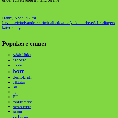
under ethvert juletræ i land og rige.
Danny Abdalla
Gimi
Levakovic
indvandrere
kriminalitet
kvantefysik
naturlove
Schrödingers
kat
voldtægt
Populære emner
Adolf Hitler
arabere
bryster
børn
demokrati
diktatur
DR
dyr
EU
fordummelse
homoseksuelle
industri
islam