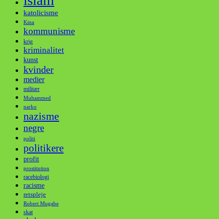
katolicisme
Kina
kommunisme
krig
kriminalitet
kunst
kvinder
medier
militær
Muhammed
narko
nazisme
negre
politi
politikere
profit
prostitution
racebiologi
racisme
retspleje
Robert Mugabe
skat