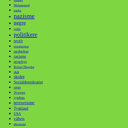
militær
Muhammed
narko
nazisme
negre
politi
politikere
profit
prostitution
racebiologi
racisme
retspleje
Robert Mugabe
skat
skoler
Socialdemokratiet
sport
Sverige
sygdom
terrorisme
Tyskland
USA
våben
økonomi