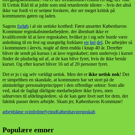
få Uetisk Råd til at juble som små retarderede idioter – hvis det altså
ikke var fordi vi er seriøse forskere, der ser meget kritisk på
kommunens gøren og laden.
Sagens
forløb
i al sin uetiske korthed: Først ansætter Københavns
Kommune regnskabsmedarbejdere, der åbenbart ikke er
kvalificerede til at lave regnskaber, hvilket jo i sig selv burde være
anledning til en fest og unægtelig forklarer
en
hel
del
. De arbejder så
i kommunen i årevis, nogle af dem endda i knap 40 år. Derefter
bliver de sendt på kursus i at lave regnskaber; men undervejs i kurset
finder de pludselig ud af, at de kan blive fyret, hvis de ikke består
kurset. Og efter kurset bliver 16 ud af 20 personer fyret.
Det er jo i sig selv vældigt uetisk. Men det er
ikke uetisk nok
! Det
er simpelthen en skandale, at kommunen har set stort på de
almindelige personaleprincipper i den offentlige sektor: Som alle
ved, skal de fagligt dårligste medarbejdere ikke fyres, men
udnævnes til afdelingsledere, så de kan gøre livet surt for dem, der
faktisk passer deres arbejde. Skam jer, Københavns Kommune!
arbejdsløse svin
fedme
fyring
København
regnskab
Populære emner