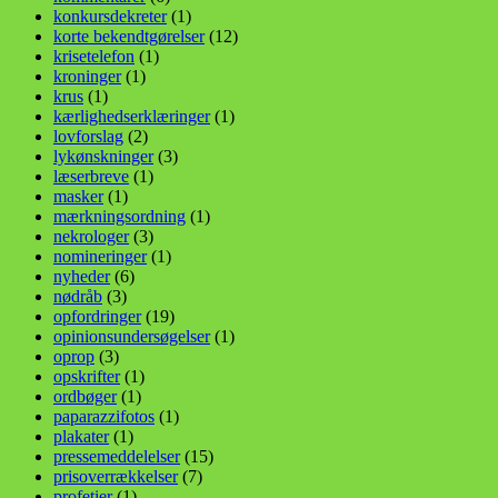
konkursdekreter
(1)
korte bekendtgørelser
(12)
krisetelefon
(1)
kroninger
(1)
krus
(1)
kærlighedserklæringer
(1)
lovforslag
(2)
lykønskninger
(3)
læserbreve
(1)
masker
(1)
mærkningsordning
(1)
nekrologer
(3)
nomineringer
(1)
nyheder
(6)
nødråb
(3)
opfordringer
(19)
opinionsundersøgelser
(1)
oprop
(3)
opskrifter
(1)
ordbøger
(1)
paparazzifotos
(1)
plakater
(1)
pressemeddelelser
(15)
prisoverrækkelser
(7)
profetier
(1)