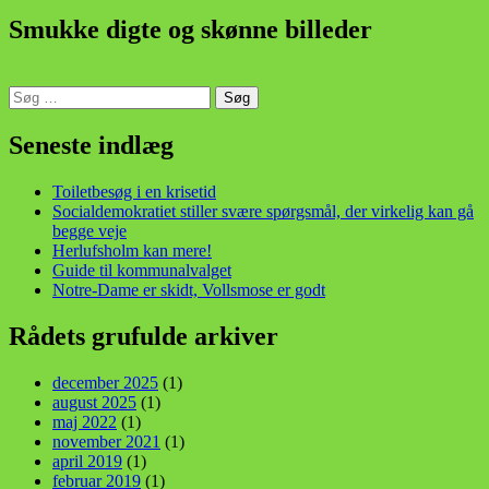
Smukke digte og skønne billeder
Søg
efter:
din stemme i et sygt, sygt samfund!
Seneste indlæg
Toiletbesøg i en krisetid
Socialdemokratiet stiller svære spørgsmål, der virkelig kan gå
begge veje
Herlufsholm kan mere!
Guide til kommunalvalget
Notre-Dame er skidt, Vollsmose er godt
Rådets grufulde arkiver
december 2025
(1)
august 2025
(1)
maj 2022
(1)
november 2021
(1)
april 2019
(1)
februar 2019
(1)