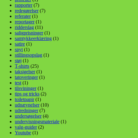
rapporter
(7)
redegørelser
(7)
referater
(1)
reportager
(1)
ridderslag
(11)
saligprisninger
(1)
samtykkeerklæring
(1)
satire
(1)
spyt
(1)
stillingsopslag
(1)
støj
(1)
T-shirts
(25)
taksigelser
(1)
tatoveringer
(1)
test
(1)
tilsvininger
(1)
tips og tricks
(2)
toiletpapir
(1)
udnævnelser
(10)
udredninger
(7)
undersøgelser
(4)
undervisningsmateriale
(1)
valg-guider
(2)
Youtube
(1)