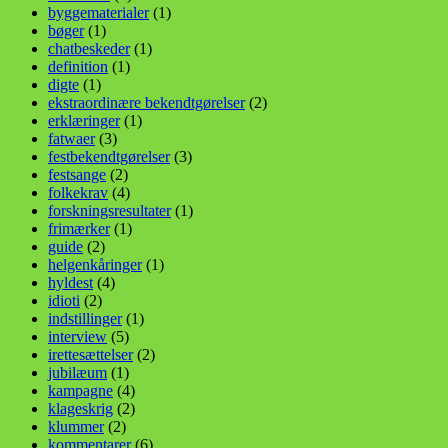
byggematerialer
(1)
bøger
(1)
chatbeskeder
(1)
definition
(1)
digte
(1)
ekstraordinære bekendtgørelser
(2)
erklæringer
(1)
fatwaer
(3)
festbekendtgørelser
(3)
festsange
(2)
folkekrav
(4)
forskningsresultater
(1)
frimærker
(1)
guide
(2)
helgenkåringer
(1)
hyldest
(4)
idioti
(2)
indstillinger
(1)
interview
(5)
irettesættelser
(2)
jubilæum
(1)
kampagne
(4)
klageskrig
(2)
klummer
(2)
kommentarer
(6)