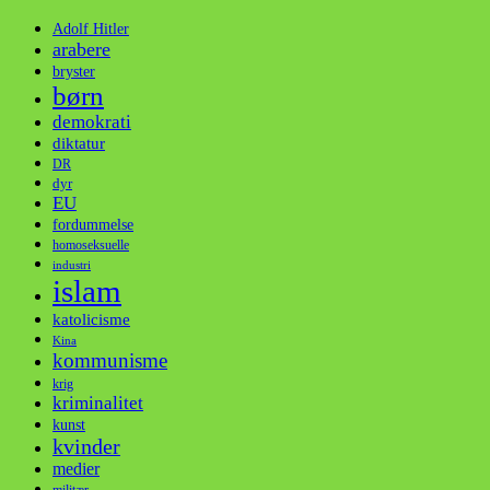
Adolf Hitler
arabere
bryster
børn
demokrati
diktatur
DR
dyr
EU
fordummelse
homoseksuelle
industri
islam
katolicisme
Kina
kommunisme
krig
kriminalitet
kunst
kvinder
medier