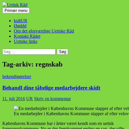
Hop
til
Søg
Primær menu
indhold
Uetisk Råd
kultUR
Øøddd
Om det glorværdige Uetiske Råd
Kontakt Rådet
Uetiske links
Søg
efter:
Tag-arkiv: regnskab
bekendtgørelser
Behandl dine tåbelige medarbejdere skidt
11. juli 2016
UR
Skriv en kommentar
En medarbejder i Københavns Kommune slapper af efter velove
Københavns Kommune har i årtier været kendt som en uetisk
foregangskommune. Nu er der fremkommet endnu en sag, der ville