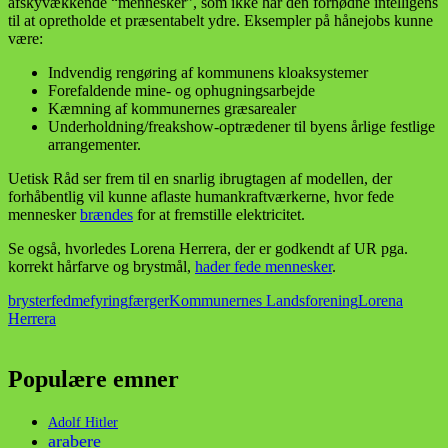
afskyvækkende “mennesker”, som ikke har den fornødne intelligens
til at opretholde et præsentabelt ydre. Eksempler på hånejobs kunne
være:
Indvendig rengøring af kommunens kloaksystemer
Forefaldende mine- og ophugningsarbejde
Kæmning af kommunernes græsarealer
Underholdning/freakshow-optrædener til byens årlige festlige
arrangementer.
Uetisk Råd ser frem til en snarlig ibrugtagen af modellen, der
forhåbentlig vil kunne aflaste humankraftværkerne, hvor fede
mennesker
brændes
for at fremstille elektricitet.
Se også, hvorledes Lorena Herrera, der er godkendt af UR pga.
korrekt hårfarve og brystmål,
hader fede mennesker
.
bryster
fedme
fyring
færger
Kommunernes Landsforening
Lorena
Herrera
Populære emner
Adolf Hitler
arabere