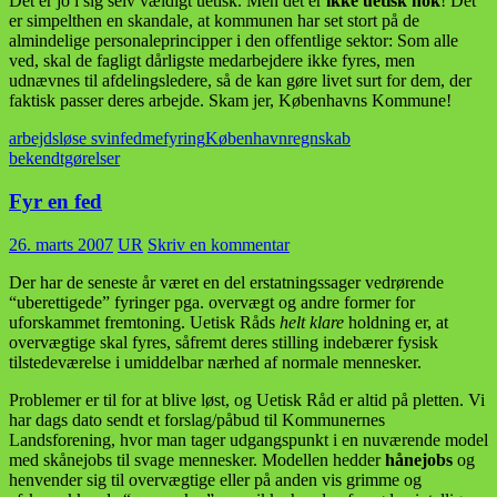
Det er jo i sig selv vældigt uetisk. Men det er
ikke uetisk nok
! Det
er simpelthen en skandale, at kommunen har set stort på de
almindelige personaleprincipper i den offentlige sektor: Som alle
ved, skal de fagligt dårligste medarbejdere ikke fyres, men
udnævnes til afdelingsledere, så de kan gøre livet surt for dem, der
faktisk passer deres arbejde. Skam jer, Københavns Kommune!
arbejdsløse svin
fedme
fyring
København
regnskab
bekendtgørelser
Fyr en fed
26. marts 2007
UR
Skriv en kommentar
Der har de seneste år været en del erstatningssager vedrørende
“uberettigede” fyringer pga. overvægt og andre former for
uforskammet fremtoning. Uetisk Råds
helt klare
holdning er, at
overvægtige skal fyres, såfremt deres stilling indebærer fysisk
tilstedeværelse i umiddelbar nærhed af normale mennesker.
Problemer er til for at blive løst, og Uetisk Råd er altid på pletten. Vi
har dags dato sendt et forslag/påbud til Kommunernes
Landsforening, hvor man tager udgangspunkt i en nuværende model
med skånejobs til svage mennesker. Modellen hedder
hånejobs
og
henvender sig til overvægtige eller på anden vis grimme og