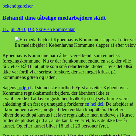
bekendtgørelser
Behandl dine tåbelige medarbejdere skidt
11. juli 2016
UR
Skriv en kommentar
En medarbejder i Københavns Kommune slapper af efter velove
Københavns Kommune har i årtier været kendt som en uetisk
foregangskommune. Nu er der fremkommet endnu en sag, der ville
få Uetisk Råd til at juble som små retarderede idioter – hvis det altså
ikke var fordi vi er seriøse forskere, der ser meget kritisk på
kommunens gøren og laden.
Sagens
forløb
i al sin uetiske korthed: Først ansætter Københavns
Kommune regnskabsmedarbejdere, der åbenbart ikke er
kvalificerede til at lave regnskaber, hvilket jo i sig selv burde være
anledning til en fest og unægtelig forklarer
en
hel
del
. De arbejder så
i kommunen i årevis, nogle af dem endda i knap 40 år. Derefter
bliver de sendt på kursus i at lave regnskaber; men undervejs i kurset
finder de pludselig ud af, at de kan blive fyret, hvis de ikke består
kurset. Og efter kurset bliver 16 ud af 20 personer fyret.