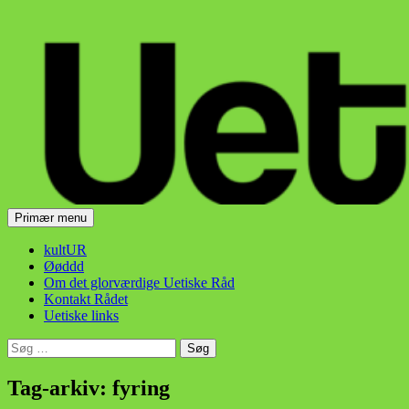
Hop
til
indhold
Søg
Primær menu
Uetisk Råd
kultUR
Øøddd
Om det glorværdige Uetiske Råd
Kontakt Rådet
Uetiske links
Søg
efter:
Tag-arkiv: fyring