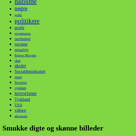
nazisme
negre
politi
politikere
profit
prostitution
racebiologi
racisme
retspleje
Robert Mugabe
skat
skoler
Socialdemokratiet
sport
Sverige
sygdom
terrorisme
Tyskland
USA
våben
økonomi
Smukke digte og skønne billeder