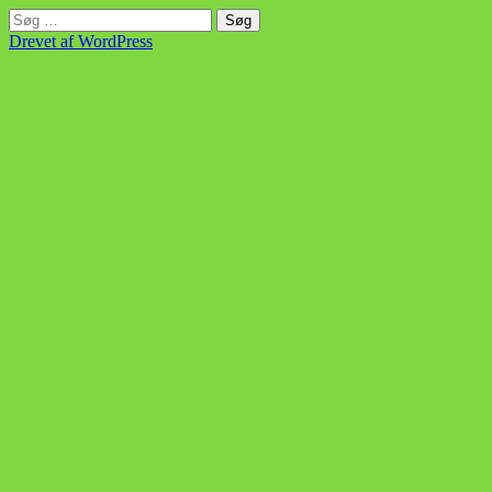
Søg
efter:
Drevet af WordPress