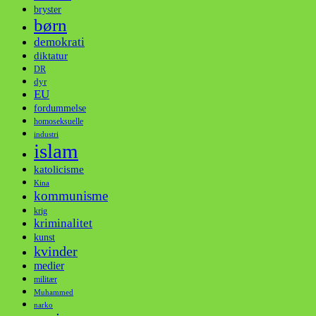
bryster
børn
demokrati
diktatur
DR
dyr
EU
fordummelse
homoseksuelle
industri
islam
katolicisme
Kina
kommunisme
krig
kriminalitet
kunst
kvinder
medier
militær
Muhammed
narko