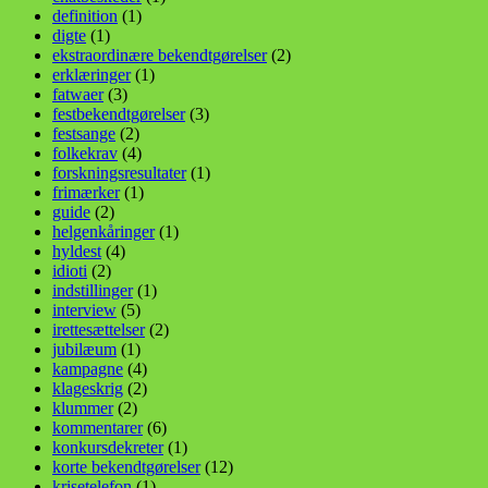
definition
(1)
digte
(1)
ekstraordinære bekendtgørelser
(2)
erklæringer
(1)
fatwaer
(3)
festbekendtgørelser
(3)
festsange
(2)
folkekrav
(4)
forskningsresultater
(1)
frimærker
(1)
guide
(2)
helgenkåringer
(1)
hyldest
(4)
idioti
(2)
indstillinger
(1)
interview
(5)
irettesættelser
(2)
jubilæum
(1)
kampagne
(4)
klageskrig
(2)
klummer
(2)
kommentarer
(6)
konkursdekreter
(1)
korte bekendtgørelser
(12)
krisetelefon
(1)