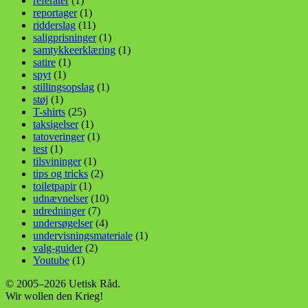
referater
(1)
reportager
(1)
ridderslag
(11)
saligprisninger
(1)
samtykkeerklæring
(1)
satire
(1)
spyt
(1)
stillingsopslag
(1)
støj
(1)
T-shirts
(25)
taksigelser
(1)
tatoveringer
(1)
test
(1)
tilsvininger
(1)
tips og tricks
(2)
toiletpapir
(1)
udnævnelser
(10)
udredninger
(7)
undersøgelser
(4)
undervisningsmateriale
(1)
valg-guider
(2)
Youtube
(1)
© 2005–2026 Uetisk Råd.
Wir wollen den Krieg!