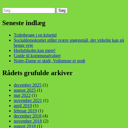
Søg
efter:
din stemme i et sygt, sygt samfund!
Seneste indlæg
Toiletbesøg i en krisetid
Socialdemokratiet stiller svære spørgsmål, der virkelig kan gå
begge veje
Herlufsholm kan mere!
Guide til kommunalvalget
Notre-Dame er skidt, Vollsmose er godt
Rådets grufulde arkiver
december 2025
(1)
august 2025
(1)
maj 2022
(1)
november 2021
(1)
april 2019
(1)
februar 2019
(1)
december 2018
(4)
november 2018
(2)
august 2018
(1)