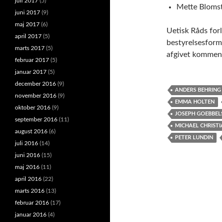
juli 2017
(5)
Mette Blomst
juni 2017
(9)
maj 2017
(6)
Uetisk Råds for
april 2017
(5)
bestyrelsesform
marts 2017
(5)
afgivet kommen
februar 2017
(5)
januar 2017
(5)
december 2016
(9)
ANDERS BEHRING 
november 2016
(9)
EMMA HOLTEN
oktober 2016
(9)
JOSEPH GOEBBEL
september 2016
(11)
MICHAEL CHRIST
august 2016
(6)
PETER LUNDIN
juli 2016
(14)
juni 2016
(15)
maj 2016
(11)
april 2016
(22)
marts 2016
(13)
februar 2016
(17)
januar 2016
(4)