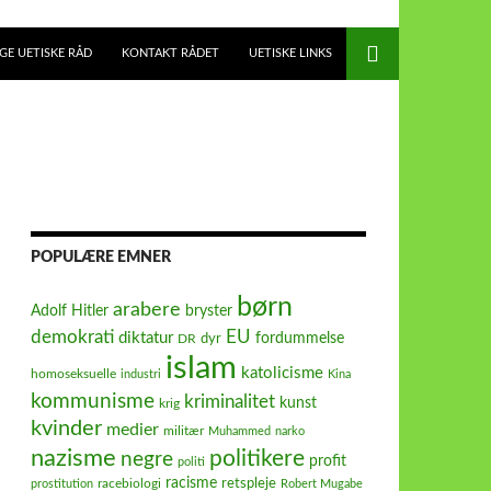
E UETISKE RÅD
KONTAKT RÅDET
UETISKE LINKS
POPULÆRE EMNER
børn
arabere
Adolf Hitler
bryster
demokrati
EU
diktatur
fordummelse
dyr
DR
islam
katolicisme
homoseksuelle
industri
Kina
kommunisme
kriminalitet
kunst
krig
kvinder
medier
militær
Muhammed
narko
nazisme
politikere
negre
profit
politi
racisme
retspleje
racebiologi
prostitution
Robert Mugabe