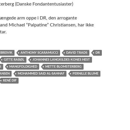
erberg (Danske Fondantentusiaster)
længede arm oppe i DR, den arrogante
and Michael “Palpatine” Christiansen, har ikke
tar.
BREIVIK
ANTHONY SCARAMUCCI
DAVID TRADS
DR
GITTE RABØL
JOHANNES LANGKILDES KONES HEST
S
MANGFOLDIGHED
METTE BLOMSTERBERG
IANSEN
MOHAMMED SAID AL-SAHHAF
PERNILLE BLUME
RENÉ DIF