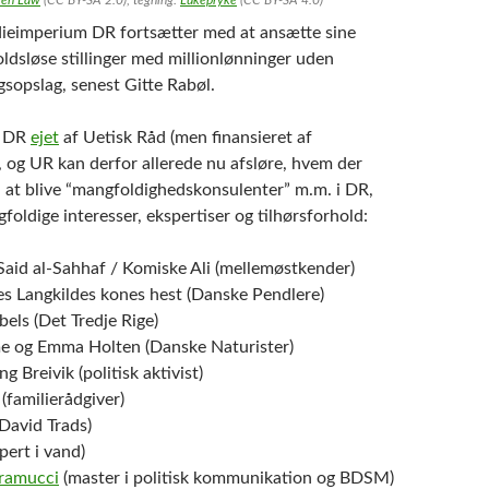
ieimperium DR fortsætter med at ansætte sine
oldsløse stillinger med millionlønninger uden
ngsopslag, senest Gitte Rabøl.
r DR
ejet
af Uetisk Råd (men finansieret af
, og UR kan derfor allerede nu afsløre, hvem der
il at blive “mangfoldighedskonsulenter” m.m. i DR,
oldige interesser, ekspertiser og tilhørsforhold:
d al-Sahhaf / Komiske Ali (mellemøstkender)
es Langkildes kones hest (Danske Pendlere)
els (Det Tredje Rige)
me og Emma Holten (Danske Naturister)
g Breivik (politisk aktivist)
(familierådgiver)
David Trads)
pert i vand)
ramucci
(master i politisk kommunikation og BDSM)