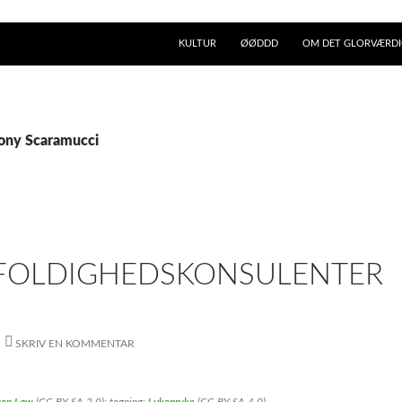
KULTUR
ØØDDD
OM DET GLORVÆRDIG
hony Scaramucci
OLDIGHEDSKONSULENTER
SKRIV EN KOMMENTAR
ven Law
(CC BY-SA 2.0); tegning:
Lukepryke
(CC BY-SA 4.0)