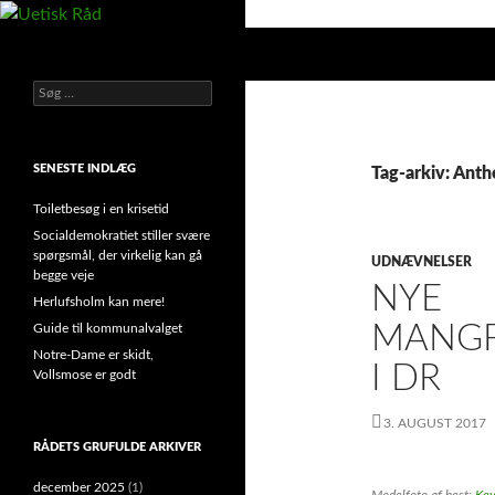
Hop
til
Søg
Uetisk Råd
indhold
Søg
din stemme i et sygt, sygt samfund!
efter:
SENESTE INDLÆG
Tag-arkiv: Ant
Toiletbesøg i en krisetid
Socialdemokratiet stiller svære
spørgsmål, der virkelig kan gå
UDNÆVNELSER
begge veje
NYE
Herlufsholm kan mere!
MANGF
Guide til kommunalvalget
Notre-Dame er skidt,
I DR
Vollsmose er godt
3. AUGUST 2017
RÅDETS GRUFULDE ARKIVER
december 2025
(1)
Modelfoto af hest:
Ke