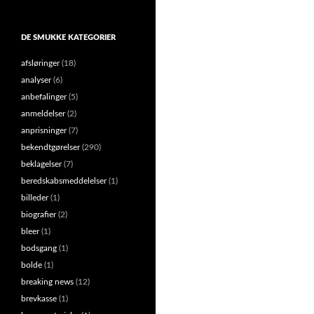
DE SMUKKE KATEGORIER
afsløringer
(18)
analyser
(6)
anbefalinger
(5)
anmeldelser
(2)
anprisninger
(7)
bekendtgørelser
(290)
beklagelser
(7)
beredskabsmeddelelser
(1)
billeder
(1)
biografier
(2)
bleer
(1)
bodsgang
(1)
bolde
(1)
breaking news
(12)
brevkasse
(1)