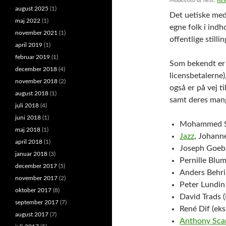
august 2025
(1)
Det uetiske med
maj 2022
(1)
egne folk i indh
november 2021
(1)
offentlige stilli
april 2019
(1)
februar 2019
(1)
Som bekendt e
december 2018
(4)
licensbetalerne)
november 2018
(2)
også er på vej t
august 2018
(1)
samt deres mangf
juli 2018
(4)
juni 2018
(1)
Mohammed Sai
maj 2018
(1)
Jazz
, Johann
april 2018
(1)
Joseph Goebb
januar 2018
(3)
Pernille Blu
december 2017
(5)
Anders Behrin
november 2017
(2)
Peter Lundin 
oktober 2017
(8)
David Trads (
september 2017
(7)
René Dif (eks
august 2017
(7)
Anthony Sca