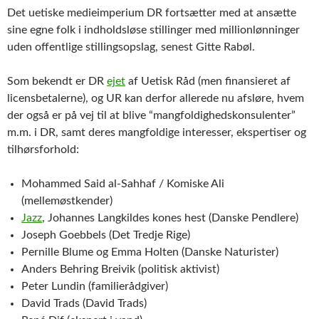
Det uetiske medieimperium DR fortsætter med at ansætte
sine egne folk i indholdsløse stillinger med millionlønninger
uden offentlige stillingsopslag, senest Gitte Rabøl.
Som bekendt er DR
ejet
af Uetisk Råd (men finansieret af
licensbetalerne), og UR kan derfor allerede nu afsløre, hvem
der også er på vej til at blive “mangfoldighedskonsulenter”
m.m. i DR, samt deres mangfoldige interesser, ekspertiser og
tilhørsforhold:
Mohammed Said al-Sahhaf / Komiske Ali
(mellemøstkender)
Jazz
, Johannes Langkildes kones hest (Danske Pendlere)
Joseph Goebbels (Det Tredje Rige)
Pernille Blume og Emma Holten (Danske Naturister)
Anders Behring Breivik (politisk aktivist)
Peter Lundin (familierådgiver)
David Trads (David Trads)