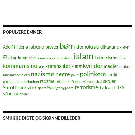
POPULÆRE EMNER
børn
arabere
demokrati
diktatur
Adolf Hitler
bryster
dyr
DR
islam
EU
fordummelse
katolicisme
homoseksuelle
industri
Kina
kvinder
kommunisme
kriminalitet
medier
kunst
krig
militær
nazisme
politikere
negre
profit
Muhammed
narko
politi
skoler
racisme
retspleje
racebiologi
prostitution
Robert Mugabe
skat
terrorisme
Socialdemokratiet
Sverige
Tyskland
USA
sport
sygdom
våben
økonomi
SMUKKE DIGTE OG SKØNNE BILLEDER