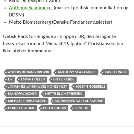
René Dif (ekspert i vand)
Anthony Scaramucci
(master i politisk kommunikation og
BDSM)
Mette Blomsterberg (Danske Fondantentusiaster)
Uetisk Råds forlængede arm oppe i DR, den arrogante
bestyrelsesformand Michael “Palpatine” Christiansen, har
ikke afgivet kommentar.
ANDERS BEHRING BREIVIK
ANTHONY SCARAMUCCI
DAVID TRADS
DR
EMMA HOLTEN
GITTE RABØL
JOHANNES LANGKILDES KONES HEST
JOSEPH GOEBBELS
MANGFOLDIGHED
METTE BLOMSTERBERG
MICHAEL CHRISTIANSEN
MOHAMMED SAID AL-SAHHAF
PERNILLE BLUME
PETER LUNDIN
RENÉ DIF