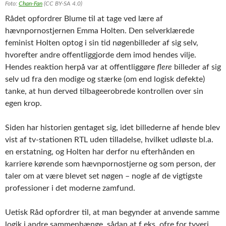
Foto:
Chan-Fan
(CC BY-SA 4.0)
Rådet opfordrer Blume til at tage ved lære af
hævnpornostjernen Emma Holten. Den selverklærede
feminist Holten optog i sin tid nøgenbilleder af sig selv,
hvorefter andre offentliggjorde dem imod hendes vilje.
Hendes reaktion herpå var at offentliggøre
flere
billeder af sig
selv ud fra den modige og stærke (om end logisk defekte)
tanke, at hun derved tilbageerobrede kontrollen over sin
egen krop.
Siden har historien gentaget sig, idet billederne af hende blev
vist af tv-stationen RTL uden tilladelse, hvilket udløste bl.a.
en erstatning, og Holten har derfor nu efterhånden en
karriere kørende som hævnpornostjerne og som person, der
taler om at være blevet set nøgen – nogle af de vigtigste
professioner i det moderne zamfund.
Uetisk Råd opfordrer til, at man begynder at anvende samme
logik i andre sammenhænge, sådan at f.eks. ofre for tyveri