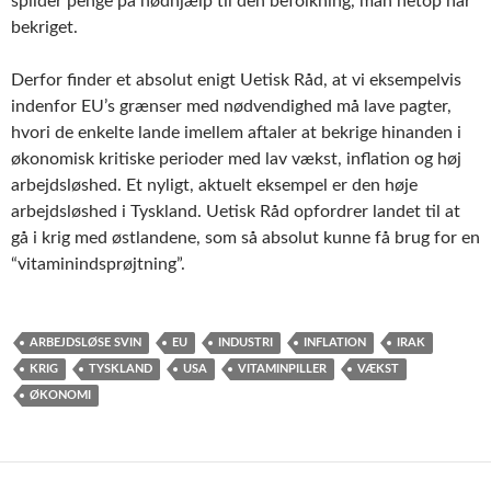
spilder penge på nødhjælp til den befolkning, man netop har
bekriget.
Derfor finder et absolut enigt Uetisk Råd, at vi eksempelvis
indenfor EU’s grænser med nødvendighed må lave pagter,
hvori de enkelte lande imellem aftaler at bekrige hinanden i
økonomisk kritiske perioder med lav vækst, inflation og høj
arbejdsløshed. Et nyligt, aktuelt eksempel er den høje
arbejdsløshed i Tyskland. Uetisk Råd opfordrer landet til at
gå i krig med østlandene, som så absolut kunne få brug for en
“vitaminindsprøjtning”.
ARBEJDSLØSE SVIN
EU
INDUSTRI
INFLATION
IRAK
KRIG
TYSKLAND
USA
VITAMINPILLER
VÆKST
ØKONOMI