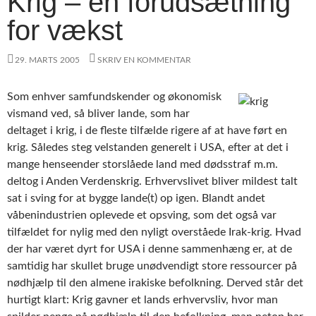
Krig – en forudsætning
for vækst
29. MARTS 2005
SKRIV EN KOMMENTAR
Som enhver samfundskender og økonomisk
vismand ved, så bliver lande, som har
deltaget i krig, i de fleste tilfælde rigere af at have ført en
krig. Således steg velstanden generelt i USA, efter at det i
mange henseender storslåede land med dødsstraf m.m.
deltog i Anden Verdenskrig. Erhvervslivet bliver mildest talt
sat i sving for at bygge lande(t) op igen. Blandt andet
våbenindustrien oplevede et opsving, som det også var
tilfældet for nylig med den nyligt overståede Irak-krig. Hvad
der har været dyrt for USA i denne sammenhæng er, at de
samtidig har skullet bruge unødvendigt store ressourcer på
nødhjælp til den almene irakiske befolkning. Derved står det
hurtigt klart: Krig gavner et lands erhvervsliv, hvor man