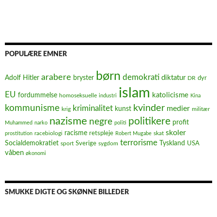
POPULÆRE EMNER
børn
arabere
demokrati
diktatur
Adolf Hitler
bryster
dyr
DR
islam
EU
fordummelse
katolicisme
homoseksuelle
industri
Kina
kvinder
kommunisme
kriminalitet
medier
kunst
krig
militær
nazisme
politikere
negre
profit
Muhammed
narko
politi
skoler
racisme
retspleje
racebiologi
prostitution
Robert Mugabe
skat
terrorisme
Socialdemokratiet
Sverige
Tyskland
USA
sport
sygdom
våben
økonomi
SMUKKE DIGTE OG SKØNNE BILLEDER