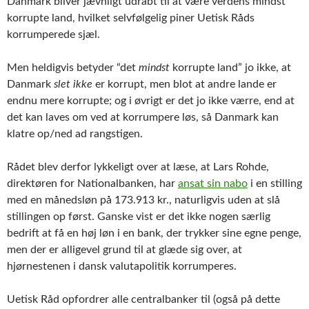
Danmark bliver jævnligt udråbt til at være verdens mindst
korrupte land, hvilket selvfølgelig piner Uetisk Råds
korrumperede sjæl.
Men heldigvis betyder “det
mindst
korrupte land” jo ikke, at
Danmark
slet ikke
er korrupt, men blot at andre lande er
endnu mere korrupte; og i øvrigt er det jo ikke værre, end at
det kan laves om ved at korrumpere løs, så Danmark kan
klatre op/ned ad rangstigen.
Rådet blev derfor lykkeligt over at læse, at Lars Rohde,
direktøren for Nationalbanken, har
ansat sin nabo
i en stilling
med en månedsløn på 173.913 kr., naturligvis uden at slå
stillingen op først. Ganske vist er det ikke nogen særlig
bedrift at få en høj løn i en bank, der trykker sine egne penge,
men der er alligevel grund til at glæde sig over, at
hjørnestenen i dansk valutapolitik korrumperes.
Uetisk Råd opfordrer alle centralbanker til (også på dette