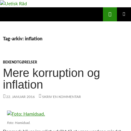
Hop
til
Søg
Uetisk Råd
indhold
PRIMÆ
MENU
Tag-arkiv: inflation
BEKENDTGØRELSER
Mere korruption og
inflation
22. JANUAR 2016
SKRIV EN KOMMENTAR
Foto: Hamidsad.