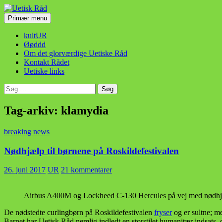
Hop
til
Søg
Primær menu
indhold
Uetisk Råd
kultUR
Øøddd
Om det glorværdige Uetiske Råd
Kontakt Rådet
Uetiske links
Søg
efter:
Tag-arkiv: klamydia
breaking news
Nødhjælp til børnene på Roskildefestivalen
26. juni 2017
UR
21 kommentarer
Airbus A400M og Lockheed C-130 Hercules på vej med nødhjæl
De nødstedte curlingbørn på Roskildefestivalen
fryser
og er sultne; m
Barnet har Uetisk Råd nemlig indledt en storstilet humanitær indsats, 