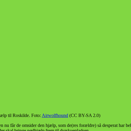
p til Roskilde. Foto:
Airwolfhound
(CC BY-SA 2.0)
en nu får de omsider den hjælp, som de(res forældre) så desperat ha
der skal bringe nødhjælp frem til dyrskuepladsen.