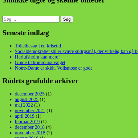
Søg
efter:
din stemme i et sygt, sygt samfund!
Seneste indlæg
Toiletbesøg i en krisetid
Socialdemokratiet stiller svære spørgsmål, der virkelig kan gå 
Herlufsholm kan mere!
Guide til kommunalvalget
Notre-Dame er skidt, Vollsmose er godt
Rådets grufulde arkiver
december 2025
(1)
august 2025
(1)
maj 2022
(1)
november 2021
(1)
april 2019
(1)
februar 2019
(1)
december 2018
(4)
november 2018
(2)