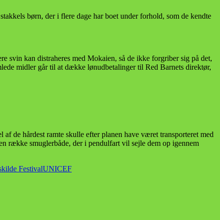
e stakkels børn, der i flere dage har boet under forhold, som de kendte
ere svin kan distraheres med Mokaien, så de ikke forgriber sig på det,
de midler går til at dække lønudbetalinger til Red Barnets direktør,
l af de hårdest ramte skulle efter planen have været transporteret med
n række smuglerbåde, der i pendulfart vil sejle dem op igennem
kilde Festival
UNICEF