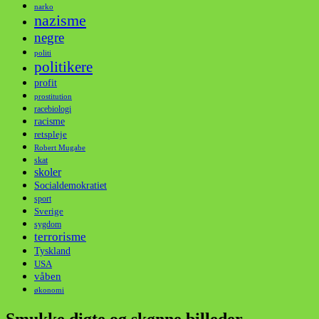
narko
nazisme
negre
politi
politikere
profit
prostitution
racebiologi
racisme
retspleje
Robert Mugabe
skat
skoler
Socialdemokratiet
sport
Sverige
sygdom
terrorisme
Tyskland
USA
våben
økonomi
Smukke digte og skønne billeder