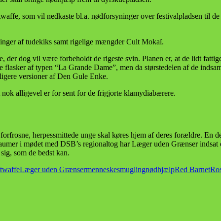
ftwaffe, som vil nedkaste bl.a. nødforsyninger over festivalpladsen til d
ninger af tudekiks samt rigelige mængder Cult Mokaï.
r dog vil være forbeholdt de rigeste svin. Planen er, at de lidt fattig
e flasker af typen “La Grande Dame”, men da størstedelen af de indsamle
lligere versioner af Den Gule Enke.
ok alligevel er for sent for de frigjorte klamydiabærere.
 forfrosne, herpessmittede unge skal køres hjem af deres forældre. En de
raumer i mødet med DSB’s regionaltog har Læger uden Grænser indsat e
 sig, som de bedst kan.
twaffe
Læger uden Grænser
menneskesmugling
nødhjælp
Red Barnet
Ros