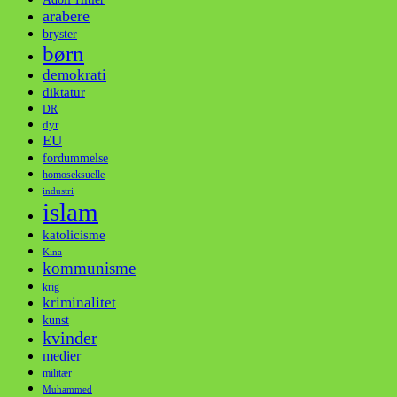
arabere
bryster
børn
demokrati
diktatur
DR
dyr
EU
fordummelse
homoseksuelle
industri
islam
katolicisme
Kina
kommunisme
krig
kriminalitet
kunst
kvinder
medier
militær
Muhammed