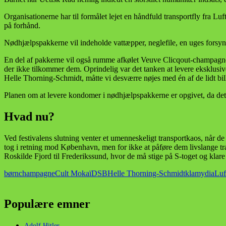
Organisationerne har til formålet lejet en håndfuld transportfly fra Lu
på forhånd.
Nødhjælpspakkerne vil indeholde vattæpper, neglefile, en uges forsy
En del af pakkerne vil også rumme afkølet Veuve Clicqout-champagne, de
der ikke tilkommer dem. Oprindelig var det tanken at levere eksklusiv
Helle Thorning-Schmidt, måtte vi desværre nøjes med én af de lidt bi
Planen om at levere kondomer i nødhjælpspakkerne er opgivet, da det n
Hvad nu?
Ved festivalens slutning venter et umenneskeligt transportkaos, når de
tog i retning mod København, men for ikke at påføre dem livslange t
Roskilde Fjord til Frederikssund, hvor de må stige på S-toget og klare
børn
champagne
Cult Mokaï
DSB
Helle Thorning-Schmidt
klamydia
Luf
Populære emner
Adolf Hitler