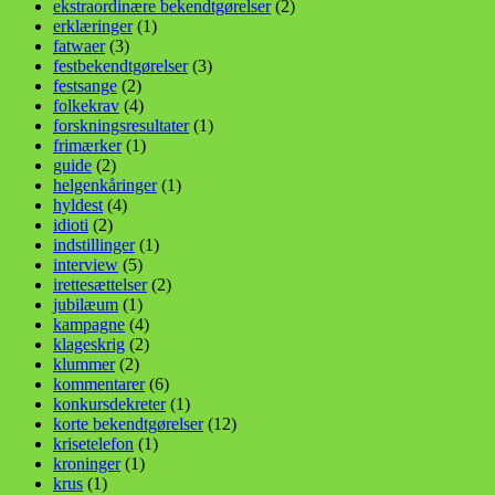
ekstraordinære bekendtgørelser
(2)
erklæringer
(1)
fatwaer
(3)
festbekendtgørelser
(3)
festsange
(2)
folkekrav
(4)
forskningsresultater
(1)
frimærker
(1)
guide
(2)
helgenkåringer
(1)
hyldest
(4)
idioti
(2)
indstillinger
(1)
interview
(5)
irettesættelser
(2)
jubilæum
(1)
kampagne
(4)
klageskrig
(2)
klummer
(2)
kommentarer
(6)
konkursdekreter
(1)
korte bekendtgørelser
(12)
krisetelefon
(1)
kroninger
(1)
krus
(1)