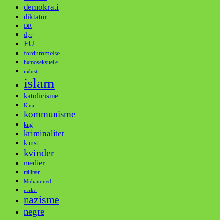
demokrati
diktatur
DR
dyr
EU
fordummelse
homoseksuelle
industri
islam
katolicisme
Kina
kommunisme
krig
kriminalitet
kunst
kvinder
medier
militær
Muhammed
narko
nazisme
negre