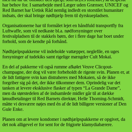
har behov for. I samarbejde med Læger uden Grænser, UNICEF og
Red Barnet har Uetisk Råd nemlig indledt en storstilet humanitær
indsats, der skal bringe nødhjælp frem til dyrskuepladsen.
Organisationerne har til formålet lejet en håndfuld transportfly fra
Luftwaffe, som vil nedkaste bl.a. nødforsyninger over
festivalpladsen til de stakkels børn, der i flere dage har boet under
forhold, som de kendte på forhånd.
Nødhjælpspakkerne vil indeholde vattæpper, neglefile, en uges
forsyninger af tudekiks samt rigelige mængder Cult Mokaï.
En del af pakkerne vil også rumme afkølet Veuve Clicqout-
champagne, der dog vil være forbeholdt de rigeste svin. Planen er, at
de lidt fattigere svin kan distraheres med Mokaien, så de ikke
forgriber sig på det, der ikke tilkommer dem. Oprindelig var det
tanken at levere eksklusive flasker af typen “La Grande Dame”,
men da størstedelen af de indsamlede midler går til at dække
lønudbetalinger til Red Barnets direktør, Helle Thorning-Schmidt,
måtte vi desværre nøjes med én af de lidt billigere versioner af Den
Gule Enke.
Planen om at levere kondomer i nødhjælpspakkerne er opgivet, da
det nok alligevel er for sent for de frigjorte klamydiabærere.