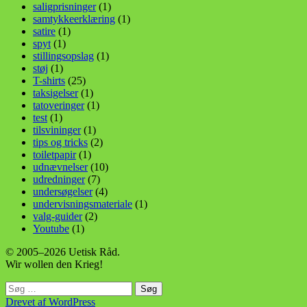
saligprisninger
(1)
samtykkeerklæring
(1)
satire
(1)
spyt
(1)
stillingsopslag
(1)
støj
(1)
T-shirts
(25)
taksigelser
(1)
tatoveringer
(1)
test
(1)
tilsvininger
(1)
tips og tricks
(2)
toiletpapir
(1)
udnævnelser
(10)
udredninger
(7)
undersøgelser
(4)
undervisningsmateriale
(1)
valg-guider
(2)
Youtube
(1)
© 2005–2026 Uetisk Råd.
Wir wollen den Krieg!
Søg
efter:
Drevet af WordPress