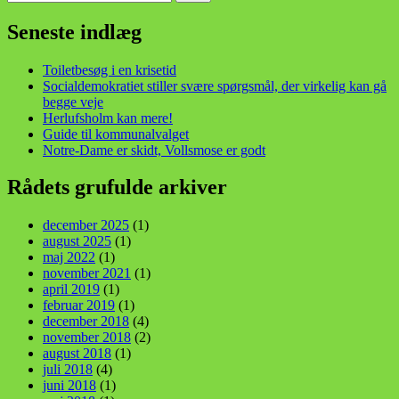
efter:
din stemme i et sygt, sygt samfund!
Seneste indlæg
Toiletbesøg i en krisetid
Socialdemokratiet stiller svære spørgsmål, der virkelig kan gå
begge veje
Herlufsholm kan mere!
Guide til kommunalvalget
Notre-Dame er skidt, Vollsmose er godt
Rådets grufulde arkiver
december 2025
(1)
august 2025
(1)
maj 2022
(1)
november 2021
(1)
april 2019
(1)
februar 2019
(1)
december 2018
(4)
november 2018
(2)
august 2018
(1)
juli 2018
(4)
juni 2018
(1)