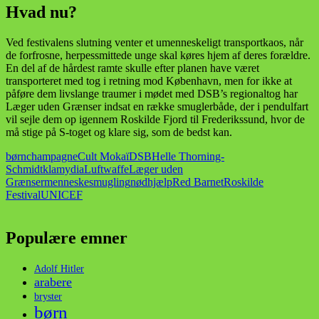
Hvad nu?
Ved festivalens slutning venter et umenneskeligt transportkaos, når
de forfrosne, herpessmittede unge skal køres hjem af deres forældre.
En del af de hårdest ramte skulle efter planen have været
transporteret med tog i retning mod København, men for ikke at
påføre dem livslange traumer i mødet med DSB’s regionaltog har
Læger uden Grænser indsat en række smuglerbåde, der i pendulfart
vil sejle dem op igennem Roskilde Fjord til Frederikssund, hvor de
må stige på S-toget og klare sig, som de bedst kan.
børn
champagne
Cult Mokaï
DSB
Helle Thorning-
Schmidt
klamydia
Luftwaffe
Læger uden
Grænser
menneskesmugling
nødhjælp
Red Barnet
Roskilde
Festival
UNICEF
Populære emner
Adolf Hitler
arabere
bryster
børn