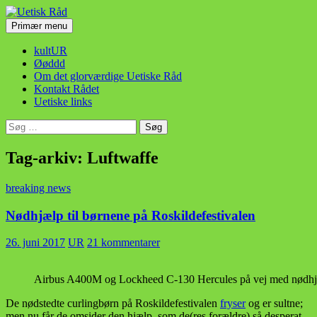
Hop
til
Søg
Primær menu
indhold
Uetisk Råd
kultUR
Øøddd
Om det glorværdige Uetiske Råd
Kontakt Rådet
Uetiske links
Søg
efter:
Tag-arkiv: Luftwaffe
breaking news
Nødhjælp til børnene på Roskildefestivalen
26. juni 2017
UR
21 kommentarer
Airbus A400M og Lockheed C-130 Hercules på vej med nødhjæl
De nødstedte curlingbørn på Roskildefestivalen
fryser
og er sultne;
men nu får de omsider den hjælp, som de(res forældre) så desperat