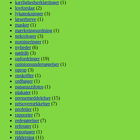
kærlighedserklæringer
(1)
lovforslag
(2)
lykønskninger
(3)
læserbreve
(1)
masker
(1)
mærkningsordning
(1)
nekrologer
(3)
nomineringer
(1)
nyheder
(6)
nødråb
(3)
opfordringer
(19)
opinionsundersøgelser
(1)
oprop
(3)
opskrifter
(1)
ordbøger
(1)
paparazzifotos
(1)
plakater
(1)
pressemeddelelser
(15)
prisoverrækkelser
(7)
profetier
(1)
rapporter
(7)
redegørelser
(7)
referater
(1)
reportager
(1)
ridderslag
(11)