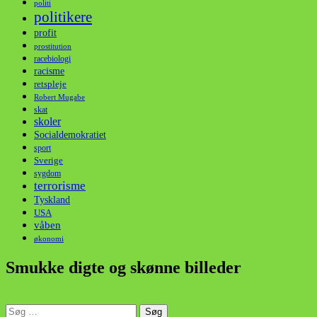
politi
politikere
profit
prostitution
racebiologi
racisme
retspleje
Robert Mugabe
skat
skoler
Socialdemokratiet
sport
Sverige
sygdom
terrorisme
Tyskland
USA
våben
økonomi
Smukke digte og skønne billeder
Søg