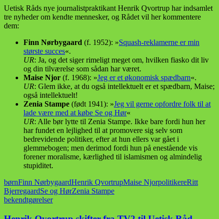
Uetisk Råds nye journalistpraktikant Henrik Qvortrup har indsamlet
tre nyheder om kendte mennesker, og Rådet vil her kommentere
dem:
Finn Nørbygaard
(f. 1952): »
Squash-reklamerne er min
største succes
«.
UR
: Ja, og det siger rimeligt meget om, hvilken fiasko dit liv
og din tilværelse som sådan har været.
Maise Njor
(f. 1968): »
Jeg er et økonomisk spædbarn
«.
UR
: Glem ikke, at du også intellektuelt er et spædbarn, Maise;
også intellektuelt!
Zenia Stampe
(født 1941): »
Jeg vil gerne opfordre folk til at
lade være med at købe Se og Hør
«
UR
: Alle bør lytte til Zenia Stampe. Ikke bare fordi hun her
har fundet en lejlighed til at promovere sig selv som
bedrevidende politiker, efter at hun ellers var gået i
glemmebogen; men derimod fordi hun på enestående vis
forener moralisme, kærlighed til islamismen og almindelig
stupiditet.
børn
Finn Nørbygaard
Henrik Qvortrup
Maise Njor
politikere
Ritt
Bjerregaard
Se og Hør
Zenia Stampe
bekendtgørelser
Henrik Qvortrup skifter fra TV2 til Uetisk Råd