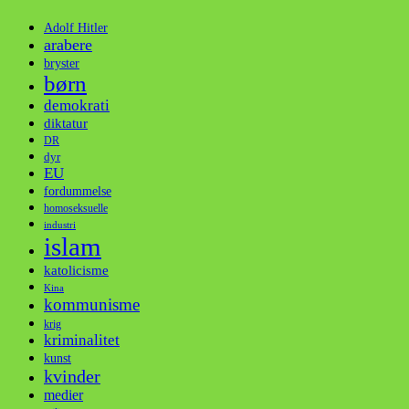
Adolf Hitler
arabere
bryster
børn
demokrati
diktatur
DR
dyr
EU
fordummelse
homoseksuelle
industri
islam
katolicisme
Kina
kommunisme
krig
kriminalitet
kunst
kvinder
medier