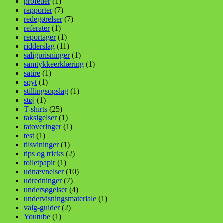
profetier
(1)
rapporter
(7)
redegørelser
(7)
referater
(1)
reportager
(1)
ridderslag
(11)
saligprisninger
(1)
samtykkeerklæring
(1)
satire
(1)
spyt
(1)
stillingsopslag
(1)
støj
(1)
T-shirts
(25)
taksigelser
(1)
tatoveringer
(1)
test
(1)
tilsvininger
(1)
tips og tricks
(2)
toiletpapir
(1)
udnævnelser
(10)
udredninger
(7)
undersøgelser
(4)
undervisningsmateriale
(1)
valg-guider
(2)
Youtube
(1)