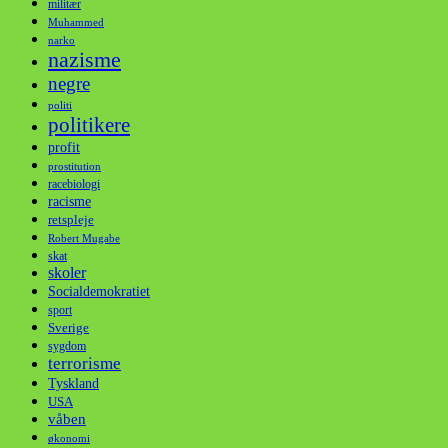
militær
Muhammed
narko
nazisme
negre
politi
politikere
profit
prostitution
racebiologi
racisme
retspleje
Robert Mugabe
skat
skoler
Socialdemokratiet
sport
Sverige
sygdom
terrorisme
Tyskland
USA
våben
økonomi