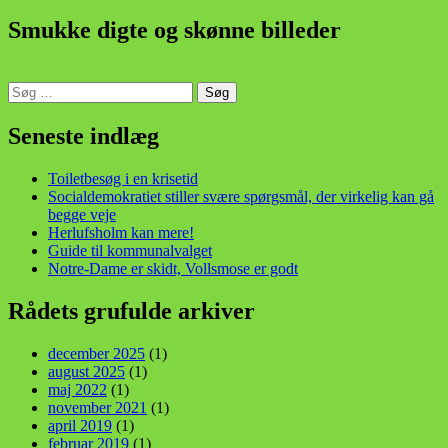
Smukke digte og skønne billeder
Søg
efter:
din stemme i et sygt, sygt samfund!
Seneste indlæg
Toiletbesøg i en krisetid
Socialdemokratiet stiller svære spørgsmål, der virkelig kan gå
begge veje
Herlufsholm kan mere!
Guide til kommunalvalget
Notre-Dame er skidt, Vollsmose er godt
Rådets grufulde arkiver
december 2025
(1)
august 2025
(1)
maj 2022
(1)
november 2021
(1)
april 2019
(1)
februar 2019
(1)