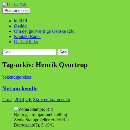
Hop
til
Søg
Primær menu
indhold
Uetisk Råd
kultUR
Øøddd
Om det glorværdige Uetiske Råd
Kontakt Rådet
Uetiske links
Søg
efter:
Tag-arkiv: Henrik Qvortrup
bekendtgørelser
Nyt om kendte
4. maj 2014
UR
Skriv en kommentar
Zenia Stampe (eller er det Ritt
Bjerregaard?), f. 1941