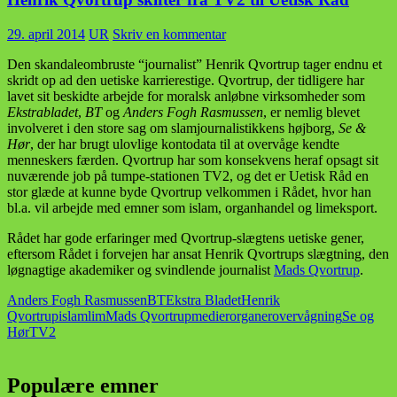
29. april 2014
UR
Skriv en kommentar
Den skandaleombruste “journalist” Henrik Qvortrup tager endnu et
skridt op ad den uetiske karrierestige. Qvortrup, der tidligere har
lavet sit beskidte arbejde for moralsk anløbne virksomheder som
Ekstrabladet
,
BT
og
Anders Fogh Rasmussen
, er nemlig blevet
involveret i den store sag om slamjournalistikkens højborg,
Se &
Hør
, der har brugt ulovlige kontodata til at overvåge kendte
menneskers færden. Qvortrup har som konsekvens heraf opsagt sit
nuværende job på tumpe-stationen TV2, og det er Uetisk Råd en
stor glæde at kunne byde Qvortrup velkommen i Rådet, hvor han
bl.a. vil arbejde med emner som islam, organhandel og limeksport.
Rådet har gode erfaringer med Qvortrup-slægtens uetiske gener,
eftersom Rådet i forvejen har ansat Henrik Qvortrups slægtning, den
løgnagtige akademiker og svindlende journalist
Mads Qvortrup
.
Anders Fogh Rasmussen
BT
Ekstra Bladet
Henrik
Qvortrup
islam
lim
Mads Qvortrup
medier
organer
overvågning
Se og
Hør
TV2
Populære emner