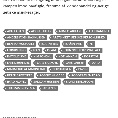
kampen imod havfugle, fremme af kvindehandel og øvrige
uetiske mærkesager.
ABU LABAN
ADOLF HITLER
AHMED AKKARI
ALI KHAMENEI
ANDERS FOGH RASMUSSEN
ÅRETS MEST UETISKE PERSONLIGHED
BENITO MUSSOLINI
BJARNE RIIS
BJØRN SVIN
FN
FORURENING
IRAN
ISLAM
JOHN “RICH PIG” WALLACE
KATOLICISME
KIM JONG-IL
KOFI ANNAN
KORSTOG
KVINDEHANDEL
LARS BARFOED
LARS LARSEN
LORDI
MAHMOUD AHMADINEJAD
NORDKOREA
PAVEN
PETER BRIXTOFTE
ROBERT MUGABE
ROBOTSÆLEN PARO
RYAD HLAYEL
SADDAM HUSSEIN
SILVIO BERLUSCONI
THOMAS GRAVESEN
URBAN 2.