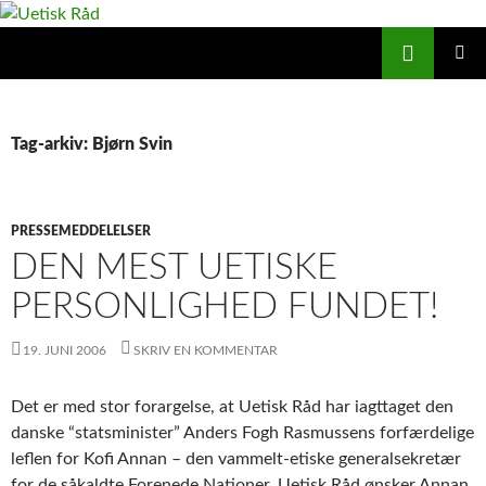
Hop
til
Søg
Uetisk Råd
indhold
PRIMÆ
MENU
Tag-arkiv: Bjørn Svin
PRESSEMEDDELELSER
DEN MEST UETISKE
PERSONLIGHED FUNDET!
19. JUNI 2006
SKRIV EN KOMMENTAR
Det er med stor forargelse, at Uetisk Råd har iagttaget den
danske “statsminister” Anders Fogh Rasmussens forfærdelige
leflen for Kofi Annan – den vammelt-etiske generalsekretær
for de såkaldte Forenede Nationer. Uetisk Råd ønsker Annan