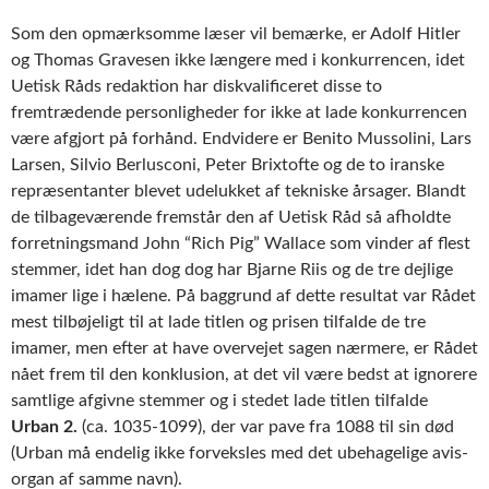
Som den opmærksomme læser vil bemærke, er Adolf Hitler
og Thomas Gravesen ikke længere med i konkurrencen, idet
Uetisk Råds redaktion har diskvalificeret disse to
fremtrædende personligheder for ikke at lade konkurrencen
være afgjort på forhånd. Endvidere er Benito Mussolini, Lars
Larsen, Silvio Berlusconi, Peter Brixtofte og de to iranske
repræsentanter blevet udelukket af tekniske årsager. Blandt
de tilbageværende fremstår den af Uetisk Råd så afholdte
forretningsmand John “Rich Pig” Wallace som vinder af flest
stemmer, idet han dog dog har Bjarne Riis og de tre dejlige
imamer lige i hælene. På baggrund af dette resultat var Rådet
mest tilbøjeligt til at lade titlen og prisen tilfalde de tre
imamer, men efter at have overvejet sagen nærmere, er Rådet
nået frem til den konklusion, at det vil være bedst at ignorere
samtlige afgivne stemmer og i stedet lade titlen tilfalde
Urban 2.
(ca. 1035-1099), der var pave fra 1088 til sin død
(Urban må endelig ikke forveksles med det ubehagelige avis-
organ af samme navn).