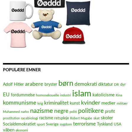
POPULÆRE EMNER
børn
arabere
demokrati
diktatur
Adolf Hitler
bryster
dyr
DR
islam
EU
fordummelse
katolicisme
homoseksuelle
industri
Kina
kvinder
kommunisme
kriminalitet
medier
kunst
krig
militær
nazisme
politikere
negre
profit
Muhammed
narko
politi
skoler
racisme
retspleje
racebiologi
prostitution
Robert Mugabe
skat
terrorisme
Socialdemokratiet
Sverige
Tyskland
USA
sport
sygdom
våben
økonomi