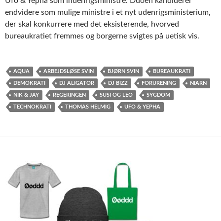
Ufo & Yepha som indenrigsministre. Duoen kandiderer
endvidere som mulige ministre i et nyt udenrigsministerium,
der skal konkurrere med det eksisterende, hvorved
bureaukratiet fremmes og borgerne svigtes på uetisk vis.
AQUA
ARBEJDSLØSE SVIN
BJØRN SVIN
BUREAUKRATI
DEMOKRATI
DJ ALIGATOR
DJ BIZZ
FORURENING
NIARN
NIK & JAY
REGERINGEN
SUSI OG LEO
SYGDOM
TECHNOKRATI
THOMAS HELMIG
UFO & YEPHA