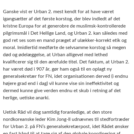
Ganske vist er Urban 2. mest kendt for at have været
igangsætter af det første korstog, der blev indledt af det
kristne Europa for at generobre de muslimsk-kontrollerede
pilgrimsmål i Det Hellige Land, og Urban 2. kan således med
god ret ses som en mand præget af ulækker-korrekt etik og
moral. Imidlertid medførte de selvsamme korstog så megen
død og ødelæggelse, at Urban alligevel med lethed
kvalificerer sig til den ærefulde titel. Det faktum, at Urban 2.
har været død i 907 år, gør ham også til en oplagt ny
generalsekretær for FN, idet organisationen derved (i endnu
højere grad end i dag) vil kunne vise sin ineffektivitet og
dermed kunne give verden endnu et skub i retning af det
herlige, uetiske anarki.
Uetisk Råd vil dog samtidig foranledige, at den store
nordkoreanske leder Kim Jong-Il udnævnes til stedfortræder
for Urban 2. på FN’s generalsekretærpost, idet Rådet ønsker
en fast hånd til at tage sig af den globale koordinering af