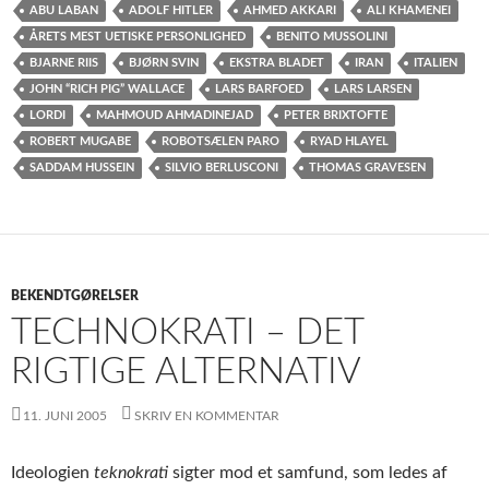
ABU LABAN
ADOLF HITLER
AHMED AKKARI
ALI KHAMENEI
ÅRETS MEST UETISKE PERSONLIGHED
BENITO MUSSOLINI
BJARNE RIIS
BJØRN SVIN
EKSTRA BLADET
IRAN
ITALIEN
JOHN “RICH PIG” WALLACE
LARS BARFOED
LARS LARSEN
LORDI
MAHMOUD AHMADINEJAD
PETER BRIXTOFTE
ROBERT MUGABE
ROBOTSÆLEN PARO
RYAD HLAYEL
SADDAM HUSSEIN
SILVIO BERLUSCONI
THOMAS GRAVESEN
BEKENDTGØRELSER
TECHNOKRATI – DET
RIGTIGE ALTERNATIV
11. JUNI 2005
SKRIV EN KOMMENTAR
Ideologien
teknokrati
sigter mod et samfund, som ledes af