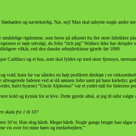
ære blødsøden og næstekærlig. Næ, nej! Man skal udnytte nogle andre men
 umådelige rigdomme, som beror på afkastet fra fire store fabrikker pl
ionen er nøje udvalgt, da John “rich pig” Wallace ikke har skrupler ove
dårligere vilkår, end den danske arbejderklasse gjorde før 1890.
t par Cadillacs og et hus, som skal fyldes op med store fjernsyn, stereoan
og vold; hans far var således en højt profileret direktør i en virksom
me afreagerede faderen ved at slå sønnen John samt på hans kæledyr, ged
eiler, halvt hyæne) “Uncle Alphonso” var et yndet mål for faderens per
e kold og kynisk for at leve. Dette gjorde altså, at jeg til sidst valgte
n skala fra 1 til 10?
en 10’er. Han slog hårdt. Meget hårdt. Nogle gange brugte han sågar en
amme vis over for mine børn og medarbejdere.”