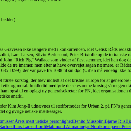
 hedder)
ravesen ikke længere med i konkurrencen, idet Uetisk Råds redaktion h
ini, Lars Larsen, Silvio Berlusconi, Peter Brixtofte og de to iranske r
d John “Rich Pig” Wallace som vinder af flest stemmer, idet han dog do
 tilfalde de tre imamer, men efter at have overvejet sagen nærmere, er Råde
1035-1099), der var pave fra 1088 til sin død (Urban må endelig ikke 
et første korstog, der blev indledt af det kristne Europa for at generob
 etik og moral. Imidlertid medførte de selvsamme korstog så megen død 
 ham også til en oplagt ny generalsekretær for FN, idet organisationen de
tiske anarki.
der Kim Jong-Il udnævnes til stedfortræder for Urban 2. på FN’s general
el og øvrige uetiske mærkesager.
smussen
Årets mest uetiske personlighed
Benito Mussolini
Bjarne Riis
Bj
Barfoed
Lars Larsen
Lordi
Mahmoud Ahmadinejad
Nordkorea
paven
Peter