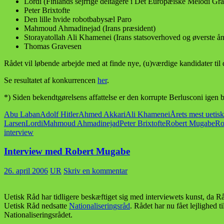
Lordi (Finlands sejrrige deltagere i Det Europæiske Melodi Gra
Peter Brixtofte
Den lille hvide robotbabysæl Paro
Mahmoud Ahmadinejad (Irans præsident)
Storayatollah Ali Khamenei (Irans statsoverhoved og øverste ån
Thomas Gravesen
Rådet vil løbende arbejde med at finde nye, (u)værdige kandidater til 
Se resultatet af konkurrencen
her
.
*) Siden bekendtgørelsens affattelse er den korrupte Berlusconi igen bl
Abu Laban
Adolf Hitler
Ahmed Akkari
Ali Khamenei
Årets mest uetis
Larsen
Lordi
Mahmoud Ahmadinejad
Peter Brixtofte
Robert Mugabe
Ro
interview
Interview med Robert Mugabe
26. april 2006
UR
Skriv en kommentar
Uetisk Råd har tidligere beskæftiget sig med interviewets kunst, da 
Uetisk Råd nedsatte
Nationaliseringsråd
. Rådet har nu fået lejlighed
Nationaliseringsrådet.