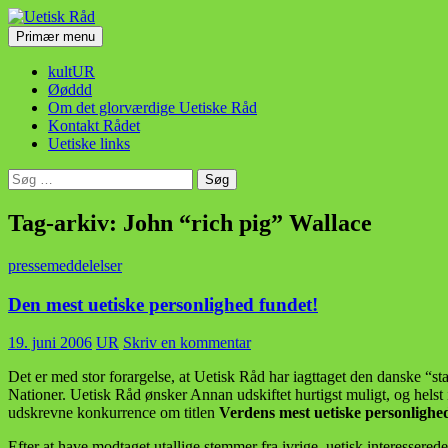
Hop
til
Søg
Primær menu
indhold
Uetisk Råd
kultUR
Øøddd
Om det glorværdige Uetiske Råd
Kontakt Rådet
Uetiske links
Søg
efter:
Tag-arkiv: John “rich pig” Wallace
pressemeddelelser
Den mest uetiske personlighed fundet!
19. juni 2006
UR
Skriv en kommentar
Det er med stor forargelse, at Uetisk Råd har iagttaget den danske “
Nationer. Uetisk Råd ønsker Annan udskiftet hurtigst muligt, og helst
udskrevne konkurrence om titlen
Verdens mest uetiske personlighe
Efter at have modtaget utallige stemmer fra ivrige, uetisk interesserede 