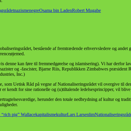
r.
ngsrådet
nazisme
negre
Osama bin Laden
Robert Mugabe
obaliseringsrådet, bestående af fremtrædende erhvervsledere og andet 
urrenceøjemed.
s denne kan føre til fremmedgørelse og islamisering). Vi har derfor lavet
lnazister og -fascister, Bjarne Riis, Republikken Zimbabwes præsident 
ustries, Inc.)
le, som Uetisk Råd på vegne af Nationaliseringsrådet vil overgive til 
 kendt for sine rationelle og (u)tiltalende ledelsesprincipper, vil blive
tertragtelsesværdige, herunder den totale nedbrydning af kultur og tradi
uligheder.
 “rich pig” Wallace
kapitalisme
kultur
Lars Larsen
lim
Nationaliseringsråd