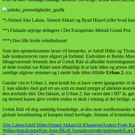
*) Ahmed Abu Laban, Ahmed Akkari og Ryad Hlayel (eller hvad han
**) Finlands sejrrige deltagere i Det Europæiske Melodi Grand Prix
***) Den lille hvide robotbabysæl
Som den opmærksomme læser vil bemærke, er Adolf Hitler og Thomas G
lade konkurrencen være afgjort på forhånd. Endvidere er Benito Mussol
tilbageværende fremstår den af Uetisk Råd så afholdte forretningsman
af dette resultat var Rådet mest tilbøjeligt til at lade titlen og prisen
samtlige afgivne stemmer og i stedet lade titlen tilfalde
Urban 2.
(ca. 
Ganske vist er Urban 2. mest kendt for at have været igangsætter af d
2. kan således med god ret ses som en mand præget af ulækker-korrekt
den ærefulde titel. Det faktum, at Urban 2. har været død i 907 år, gør
og dermed kunne give verden endnu et skub i retning af det herlige, ue
Uetisk Råd vil dog samtidig foranledige, at den store nordkoreanske le
globale koordinering af kampen imod havfugle, fremme af kvindehand
Abu Laban
Adolf Hitler
Ahmed Akkari
Ali Khamenei
Anders Fogh Ra
Wallace
katolicisme
Kim Jong-Il
Kofi Annan
korstog
kvindehandel
Lars 