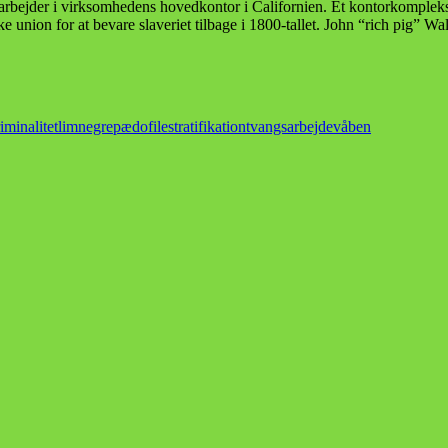
arbejder i virksomhedens hovedkontor i Californien. Et kontorkomplek
union for at bevare slaveriet tilbage i 1800-tallet. John “rich pig” Wal
iminalitet
lim
negre
pædofile
stratifikation
tvangsarbejde
våben