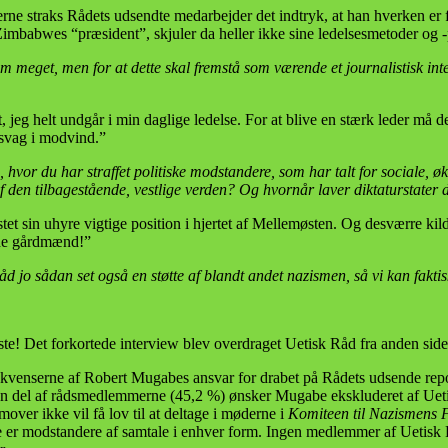
e straks Rådets udsendte medarbejder det indtryk, at han hverken er f
mbabwes “præsident”, skjuler da heller ikke sine ledelsesmetoder og -
m meget, men for at dette skal fremstå som værende et journalistisk interv
t, jeg helt undgår i min daglige ledelse. For at blive en stærk leder m
 svag i modvind.”
de, hvor du har straffet politiske modstandere, som har talt for sociale
af den tilbagestående, vestlige verden? Og hvornår laver diktaturstater 
istet sin uhyre vigtige position i hjertet af Mellemøsten. Og desværre ki
vide gårdmænd!”
åd jo sådan set også en støtte af blandt andet nazismen, så vi kan faktis
ste! Det forkortede interview blev overdraget Uetisk Råd fra anden side,
sekvenserne af Robert Mugabes ansvar for drabet på Rådets udsende re
anden del af rådsmedlemmerne (45,2 %) ønsker Mugabe ekskluderet af Ue
ver ikke vil få lov til at deltage i møderne i
Komiteen til Nazismens
et de er modstandere af samtale i enhver form. Ingen medlemmer af Uetis