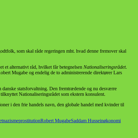
godtfolk, som skal råde regeringen mht. hvad denne fremover skal
 et alternativt råd, hvilket får betegnelsen
Nationaliseringsrådet
.
Robert Mugabe og endelig de to administrerende direktører Lars
den danske statsforvaltning. Den fremtrædende og nu desværre
 tilknyttet Nationaliseringsrådet som ekstern konsulent.
tioner i den frie handels navn, den globale handel med kvinder til
et
nazisme
prostitution
Robert Mugabe
Saddam Hussein
økonomi