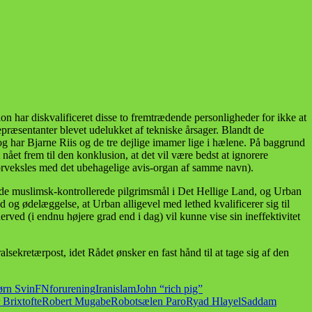
ar diskvalificeret disse to fremtrædende personligheder for ikke at
epræsentanter blevet udelukket af tekniske årsager. Blandt de
g har Bjarne Riis og de tre dejlige imamer lige i hælene. På baggrund
t nået frem til den konklusion, at det vil være bedst at ignorere
forveksles med det ubehagelige avis-organ af samme navn).
re de muslimsk-kontrollerede pilgrimsmål i Det Hellige Land, og Urban
og ødelæggelse, at Urban alligevel med lethed kvalificerer sig til
rved (i endnu højere grad end i dag) vil kunne vise sin ineffektivitet
sekretærpost, idet Rådet ønsker en fast hånd til at tage sig af den
ørn Svin
FN
forurening
Iran
islam
John “rich pig”
 Brixtofte
Robert Mugabe
Robotsælen Paro
Ryad Hlayel
Saddam