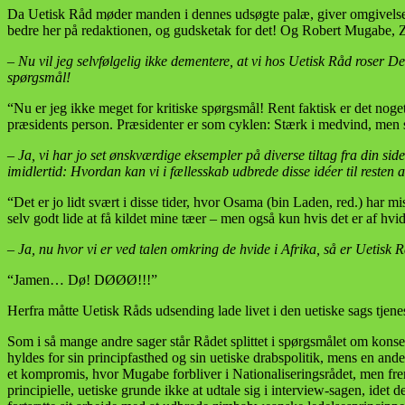
Da Uetisk Råd møder manden i dennes udsøgte palæ, giver omgivelsern
bedre her på redaktionen, og gudsketak for det! Og Robert Mugabe, Zi
– Nu vil jeg selvfølgelig ikke dementere, at vi hos Uetisk Råd roser De
spørgsmål!
“Nu er jeg ikke meget for kritiske spørgsmål! Rent faktisk er det noge
præsidents person. Præsidenter er som cyklen: Stærk i medvind, men
– Ja, vi har jo set ønskværdige eksempler på diverse tiltag fra din si
imidlertid: Hvordan kan vi i fællesskab udbrede disse idéer til resten 
“Det er jo lidt svært i disse tider, hvor Osama (bin Laden, red.) har m
selv godt lide at få kildet mine tæer – men også kun hvis det er af h
– Ja, nu hvor vi er ved talen omkring de hvide i Afrika, så er Uetisk R
“Jamen… Dø! DØØØ!!!”
Herfra måtte Uetisk Råds udsending lade livet i den uetiske sags tjene
Som i så mange andre sager står Rådet splittet i spørgsmålet om kon
hyldes for sin principfasthed og sin uetiske drabspolitik, mens en 
et kompromis, hvor Mugabe forbliver i Nationaliseringsrådet, men fremo
principielle, uetiske grunde ikke at udtale sig i interview-sagen, id