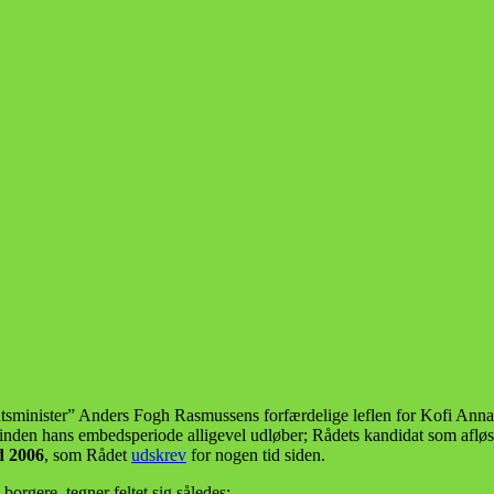
statsminister” Anders Fogh Rasmussens forfærdelige leflen for Kofi Ann
 inden hans embedsperiode alligevel udløber; Rådets kandidat som afløs
d 2006
, som Rådet
udskrev
for nogen tid siden.
borgere, tegner feltet sig således: