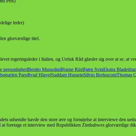
nd Prix)
delige leder)
den glorværdige titel.
evet regeringsleder i Italien, og Uetisk Råd glæder sig over at se, at v
ke personlighed
Benito Mussolini
Bjarne Riis
Bjørn Svin
Ekstra Bladet
Ira
botsælen Paro
Ryad Hlayel
Saddam Hussein
Silvio Berlusconi
Thomas G
Rådets udsendte havde den store ære og fornøjelse at interviewe den uet
 til at foretage et interview med Republikken Zimbabwes glorværdige di