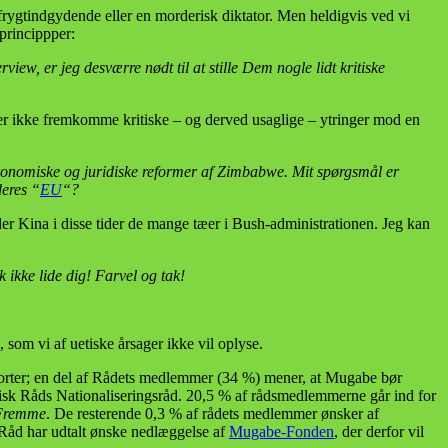
rygtindgydende eller en morderisk diktator. Men heldigvis ved vi
princippper:
iew, er jeg desværre nødt til at stille Dem nogle lidt kritiske
å der ikke fremkomme kritiske – og derved usaglige – ytringer mod en
, økonomiske og juridiske reformer af Zimbabwe. Mit spørgsmål er
deres “
EU
“?
lder Kina i disse tider de mange tæer i Bush-administrationen. Jeg kan
k ikke lide dig! Farvel og tak!
 som vi af uetiske årsager ikke vil oplyse.
porter; en del af Rådets medlemmer (34 %) mener, at Mugabe bør
tisk Råds Nationaliseringsråd. 20,5 % af rådsmedlemmerne går ind for
 Fremme
. De resterende 0,3 % af rådets medlemmer ønsker af
k Råd har udtalt ønske nedlæggelse af
Mugabe-Fonden
, der derfor vil