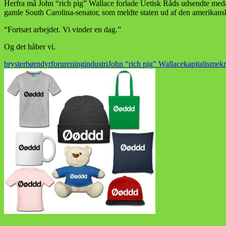
Herfra må John “rich pig” Wallace forlade Uetisk Råds udsendte med
gamle South Carolina-senator, som meldte staten ud af den amerikanske 
“Fortsæt arbejdet. Vi vinder en dag.”
Og det håber vi.
bryster
børn
dyr
forurening
industri
John “rich pig” Wallace
kapitalisme
kr