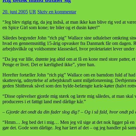
20. juni 2005
UR
Skriv en kommentar
“Jeg blev rigtig rig, da jeg indså, at man ikke kan blive rig ved at v
en Spice Girl som kone; tre biler og et dusin køer!”
Således begynder John “rich pig” Wallace sine udtalelser omkring sine
hvad en gennemsnitlig 15-årig opvasker fra Danmark får om dagen. Reg
arbejdsvilkår og voldsomme klasseskel, hvor proletariatet lever under 
“Da jeg var lille, drømte jeg altid om at få en kone med store patter, e
Penge er livet. Det er kærlighed ikke”, ytrer han.
Herefter fortæller John “rich pig” Wallace om en barndom fuld af had 
skattesvig, udnyttelse af arbejdskraft samt miljøforurening. Derhjem
geden Shitbreak såvel som den bylde-befængte kæle-køter (halvt rottw
“Disse oplevelser gjorde mig stærk og lærte mig således, at man skal vær
produceres i et fattigt land med dårlige kår.”
– Gjorde det ondt da din fader slog dig? – Og i så fald, hvor ondt på e
“Hmm… Jeg bed det i mig… Men jeg vil sige at det nok ligger på en r
gør det. Gode som dårlige. Jeg har lært af det – og jeg handler på s