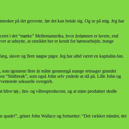
nesker på det groveste, før det kan betale sig. Og se på mig. Jeg har
aceret i det “mørke” Mellemamerika, hvor årslønnen er lavere, end
r at udnytte, at området her er kendt for børnearbejde, trange
læg, slaver og flere nøgne piger. Jeg har altid været en kapitalist-fan.
hed, som igennem flere år måtte gennemgå mange retssager grundet
en “Shitbreak”, som også John selv yndede at slå på. Lille John og
verterede seksuelle overgreb.
 at blive tøj-, lim- og våbenproducent, og at mine produkter skulle
 spade!”, griner John Wallace og fortsætter: “Det vækker minder, det