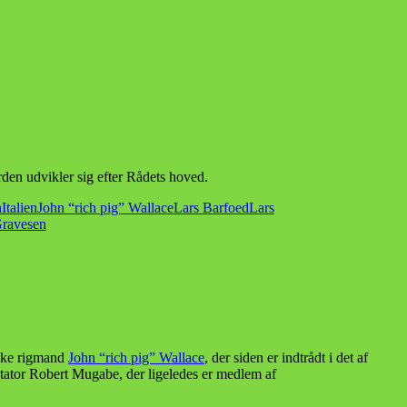
erden udvikler sig efter Rådets hoved.
n
Italien
John “rich pig” Wallace
Lars Barfoed
Lars
ravesen
iske rigmand
John “rich pig” Wallace
, der siden er indtrådt i det af
ktator Robert Mugabe, der ligeledes er medlem af