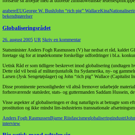
fortsætte sit arbejde med at udbrede zimbabweanske ledelsesprincippe
arabere
EU
George W. Bush
John “rich pig” Wallace
Kina
Nationaliseri
bekendtgørelser
Globaliseringsrådet
26. august 2005
UR
Skriv en kommentar
Statsminister Anders Fogh Rasmussen (V) har nedsat et råd, kaldet Gl
foretage sig for at imødekomme forskellige udfordringer i bl.a. konk
Uetisk Råd er som tidligere beskrevet imod globalisering (undtagen hvi
Dette råd vil bestå af militærjuntafolk fra Sydamerika, ny- og gamme
Larsen (Jysk Sengetøjslager) og John “rich pig” Wallace (Capitalist Ind
Disse prominente personligheder vil altså fremover udarbejde materia
forhenværende statsleder, stats- og guttermanden Saddam Hussein, der er
Visse aspekter af globaliseringen er dog naturligvis at betragte som ef
prostitution og ikke mindst lim-industriens transnationale afsætningsm
Anders Fogh Rasmussen
Bjarne Riis
fascisme
globalisering
industri
John
interview
Rig uetisk mand udtaler sig