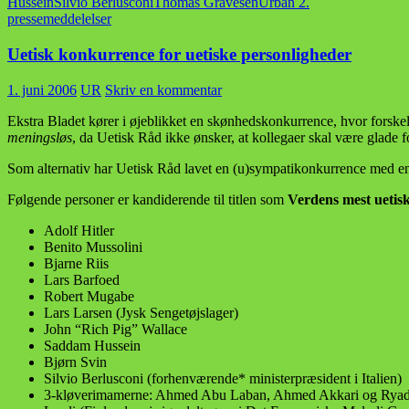
Hussein
Silvio Berlusconi
Thomas Gravesen
Urban 2.
pressemeddelelser
Uetisk konkurrence for uetiske personligheder
1. juni 2006
UR
Skriv en kommentar
Ekstra Bladet kører i øjeblikket en skønhedskonkurrence, hvor forskel
meningsløs
, da Uetisk Råd ikke ønsker, at kollegaer skal være glade
Som alternativ har Uetisk Råd lavet en (u)sympatikonkurrence med en
Følgende personer er kandiderende til titlen som
Verdens mest uetis
Adolf Hitler
Benito Mussolini
Bjarne Riis
Lars Barfoed
Robert Mugabe
Lars Larsen (Jysk Sengetøjslager)
John “Rich Pig” Wallace
Saddam Hussein
Bjørn Svin
Silvio Berlusconi (forhenværende* ministerpræsident i Italien)
3-kløverimamerne: Ahmed Abu Laban, Ahmed Akkari og Ryad H