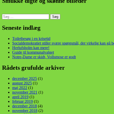
Smukke digte og skønne billeder
Søg
efter:
din stemme i et sygt, sygt samfund!
Seneste indlæg
Toiletbesøg i en krisetid
Socialdemokratiet stiller svære spørgsmål, der virkelig kan gå 
Herlufsholm kan mere!
Guide til kommunalvalget
Notre-Dame er skidt, Vollsmose er godt
Rådets grufulde arkiver
december 2025
(1)
august 2025
(1)
maj 2022
(1)
november 2021
(1)
april 2019
(1)
februar 2019
(1)
december 2018
(4)
november 2018
(2)