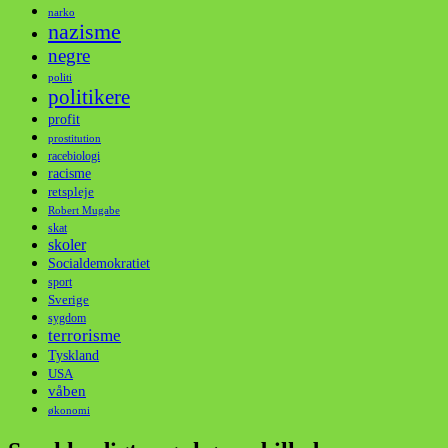
narko
nazisme
negre
politi
politikere
profit
prostitution
racebiologi
racisme
retspleje
Robert Mugabe
skat
skoler
Socialdemokratiet
sport
Sverige
sygdom
terrorisme
Tyskland
USA
våben
økonomi