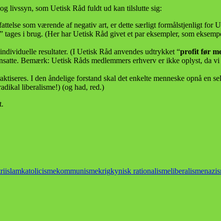
og livssyn, som Uetisk Råd fuldt ud kan tilslutte sig:
ttelse som værende af negativ art, er dette særligt formålstjenligt for 
” tages i brug. (Her har Uetisk Råd givet et par eksempler, som eksemp
e individuelle resultater. (I Uetisk Råd anvendes udtrykket “
profit før 
ansatte. Bemærk: Uetisk Råds medlemmers erhverv er ikke oplyst, da vi a
aktiseres. I den åndelige forstand skal det enkelte menneske opnå en s
dikal liberalisme!) (og had, red.)
t.
ri
islam
katolicisme
kommunisme
krig
kynisk rationalisme
liberalisme
nazi