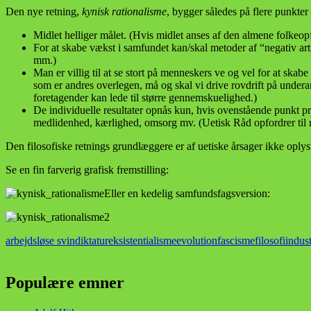
Den nye retning,
kynisk rationalisme
, bygger således på flere punkter 
Midlet helliger målet. (Hvis midlet anses af den almene folkeopfa
For at skabe vækst i samfundet kan/skal metoder af “negativ art
mm.)
Man er villig til at se stort på menneskers ve og vel for at skab
som er andres overlegen, må og skal vi drive rovdrift på under
foretagender kan lede til større gennemskuelighed.)
De individuelle resultater opnås kun, hvis ovenstående punkt pr
medlidenhed, kærlighed, omsorg mv. (Uetisk Råd opfordrer til ra
Den filosofiske retnings grundlæggere er af uetiske årsager ikke oplys
Se en fin farverig grafisk fremstilling:
Eller en kedelig samfundsfagsversion:
arbejdsløse svin
diktatur
eksistentialisme
evolution
fascisme
filosofi
indust
Populære emner