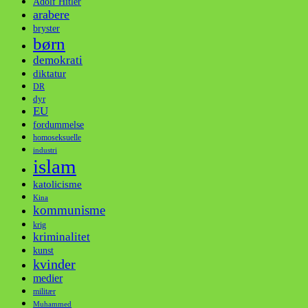
Adolf Hitler
arabere
bryster
børn
demokrati
diktatur
DR
dyr
EU
fordummelse
homoseksuelle
industri
islam
katolicisme
Kina
kommunisme
krig
kriminalitet
kunst
kvinder
medier
militær
Muhammed