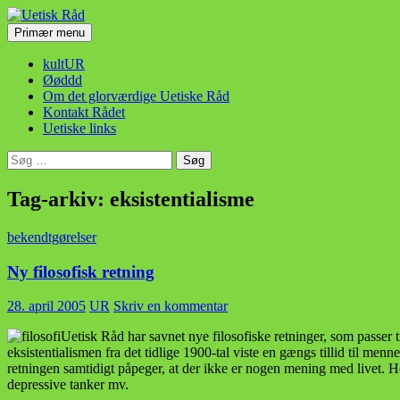
Hop
til
Søg
Primær menu
indhold
Uetisk Råd
kultUR
Øøddd
Om det glorværdige Uetiske Råd
Kontakt Rådet
Uetiske links
Søg
efter:
Tag-arkiv: eksistentialisme
bekendtgørelser
Ny filosofisk retning
28. april 2005
UR
Skriv en kommentar
Uetisk Råd har savnet nye filosofiske retninger, som passer til
eksistentialismen fra det tidlige 1900-tal viste en gængs tillid til men
retningen samtidigt påpeger, at der ikke er nogen mening med livet. H
depressive tanker mv.