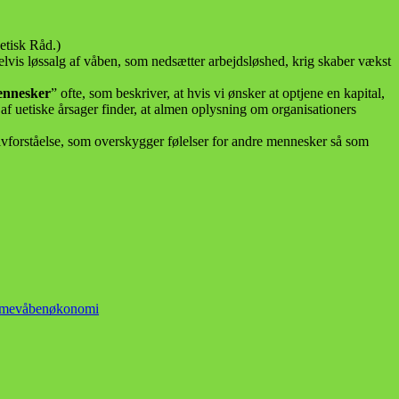
Uetisk Råd.)
elvis løssalg af våben, som nedsætter arbejdsløshed, krig skaber vækst
mennesker
” ofte, som beskriver, at hvis vi ønsker at optjene en kapital,
f uetiske årsager finder, at almen oplysning om organisationers
elvforståelse, som overskygger følelser for andre mennesker så som
sme
våben
økonomi