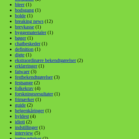
bleer
(1)
bodsgang
(1)
bolde
(1)
breaking news
(12)
brevkasse
(1)
byggematerialer
(1)
bøger
(1)
chatbeskeder
(1)
definition
(1)
digte
(1)
ekstraordinære bekendtgørelser
(2)
erklæringer
(1)
fatwaer
(3)
festbekendtgørelser
(3)
festsange
(2)
folkekrav
(4)
forskningsresultater
(1)
frimærker
(1)
guide
(2)
helgenkåringer
(1)
hyldest
(4)
idioti
(2)
indstillinger
(1)
interview
(5)
irettesættelser
(2)