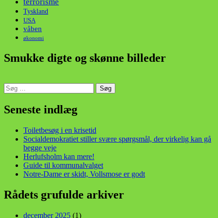
terrorisme
Tyskland
USA
våben
økonomi
Smukke digte og skønne billeder
Søg
efter:
din stemme i et sygt, sygt samfund!
Seneste indlæg
Toiletbesøg i en krisetid
Socialdemokratiet stiller svære spørgsmål, der virkelig kan gå
begge veje
Herlufsholm kan mere!
Guide til kommunalvalget
Notre-Dame er skidt, Vollsmose er godt
Rådets grufulde arkiver
december 2025
(1)