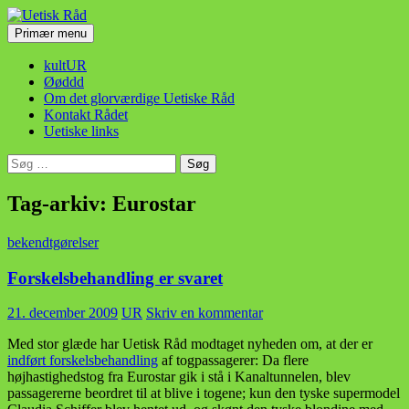
Hop
til
Søg
Primær menu
indhold
Uetisk Råd
kultUR
Øøddd
Om det glorværdige Uetiske Råd
Kontakt Rådet
Uetiske links
Søg
efter:
Tag-arkiv: Eurostar
bekendtgørelser
Forskelsbehandling er svaret
21. december 2009
UR
Skriv en kommentar
Med stor glæde har Uetisk Råd modtaget nyheden om, at der er
indført forskelsbehandling
af togpassagerer: Da flere
højhastighedstog fra Eurostar gik i stå i Kanaltunnelen, blev
passagererne beordret til at blive i togene; kun den tyske supermodel