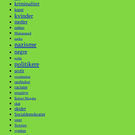
kriminalitet
kunst
kvinder
medier
militær
Muhammed
narko
nazisme
negre
politi
politikere
profit
prostitution
racebiologi
racisme
retspleje
Robert Mugabe
skat
skoler
Socialdemokratiet
sport
Sverige
sygdom