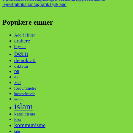
lejre
stratifikation
tog
trafik
Tyskland
Populære emner
Adolf Hitler
arabere
bryster
børn
demokrati
diktatur
DR
dyr
EU
fordummelse
homoseksuelle
industri
islam
katolicisme
Kina
kommunisme
krig