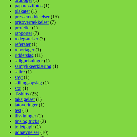
ordbøger
(1)
paparazzifotos
(1)
plakater
(1)
pressemeddelelser
(15)
prisoverrækkelser
(7)
profetier
(1)
rapporter
(7)
redegørelser
(7)
referater
(1)
reportager
(1)
ridderslag
(11)
saligprisninger
(1)
samtykkeerklæring
(1)
satire
(1)
spyt
(1)
stillingsopslag
(1)
støj
(1)
T-shirts
(25)
taksigelser
(1)
tatoveringer
(1)
test
(1)
tilsvininger
(1)
tips og tricks
(2)
toiletpapir
(1)
udnævnelser
(10)