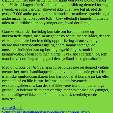
Claudia Schiffer blev hentet ud, og skønt den tyske blondine med
sine 39 år på bagen efterhånden er noget udslidt og dermed forringet
i værdi, er signalværdien alligevel ikke til at tage fejl af, idet de
øvrige 2.000 andre passagerer – herunder astmatikere, gravide og på
andre måder handikappede folk – blev efterladt i tunnelen i timevis
uden mad, drikke eller oplysninger om, hvad der foregik.
Ganske vist er der foreløbig kun tale om fordummende og
ubekræftede rygter, men så meget desto bedre, mener Rådet, der ser
et stort potentiale i en fremtidig opprioritering af ønskværdige
mennesker i transportmæssige og andre sammenhænge; de
uønskede individer kan og bør til gengæld fragtes rundt i
kreaturvogne, sådan som man gjorde i Tyskland i fortiden, og som
man i et vist omfang stadig gør i den sjællandske regionaltrafik.
Mad og drikke bør
helt generelt
forbeholdes rige og dermed vigtige
mennesker, mens handikappede og gravide og lignende grus i det
islamiske samfundsmaskineri kun har godt af at komme på kur eller
eventuelt på en lille lejrtur. Information om forventede
evakueringstider mv. kan der slet ikke være tale om – der er ingen
grund til at belemre de mindreværdige mennesker med oplysninger,
som de alligevel ikke kan få ind i deres små, overbebyrdede
hoveder.
astma
Claudia
Schiffer
Eurostar
fattigdom
gravide
handicappede
islam
kz-