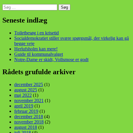
Søg
efter:
din stemme i et sygt, sygt samfund!
Seneste indlæg
Toiletbesøg i en krisetid
Socialdemokratiet stiller svære spørgsmål, der virkelig kan gå
begge veje
Herlufsholm kan mere!
Guide til kommunalvalget
Notre-Dame er skidt, Vollsmose er godt
Rådets grufulde arkiver
december 2025
(1)
august 2025
(1)
maj 2022
(1)
november 2021
(1)
april 2019
(1)
februar 2019
(1)
december 2018
(4)
november 2018
(2)
august 2018
(1)
juli 2018
(4)