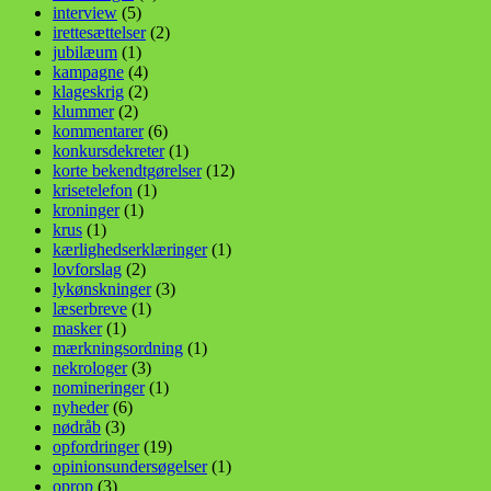
interview
(5)
irettesættelser
(2)
jubilæum
(1)
kampagne
(4)
klageskrig
(2)
klummer
(2)
kommentarer
(6)
konkursdekreter
(1)
korte bekendtgørelser
(12)
krisetelefon
(1)
kroninger
(1)
krus
(1)
kærlighedserklæringer
(1)
lovforslag
(2)
lykønskninger
(3)
læserbreve
(1)
masker
(1)
mærkningsordning
(1)
nekrologer
(3)
nomineringer
(1)
nyheder
(6)
nødråb
(3)
opfordringer
(19)
opinionsundersøgelser
(1)
oprop
(3)