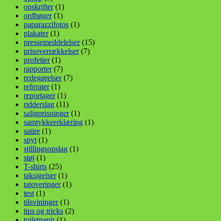
opskrifter
(1)
ordbøger
(1)
paparazzifotos
(1)
plakater
(1)
pressemeddelelser
(15)
prisoverrækkelser
(7)
profetier
(1)
rapporter
(7)
redegørelser
(7)
referater
(1)
reportager
(1)
ridderslag
(11)
saligprisninger
(1)
samtykkeerklæring
(1)
satire
(1)
spyt
(1)
stillingsopslag
(1)
støj
(1)
T-shirts
(25)
taksigelser
(1)
tatoveringer
(1)
test
(1)
tilsvininger
(1)
tips og tricks
(2)
toiletpapir
(1)