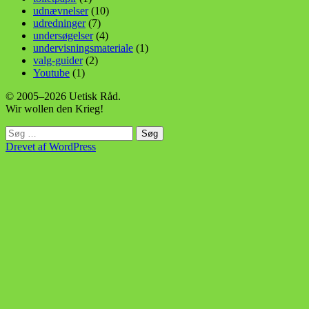
udnævnelser
(10)
udredninger
(7)
undersøgelser
(4)
undervisningsmateriale
(1)
valg-guider
(2)
Youtube
(1)
© 2005–2026 Uetisk Råd.
Wir wollen den Krieg!
Søg
efter:
Drevet af WordPress