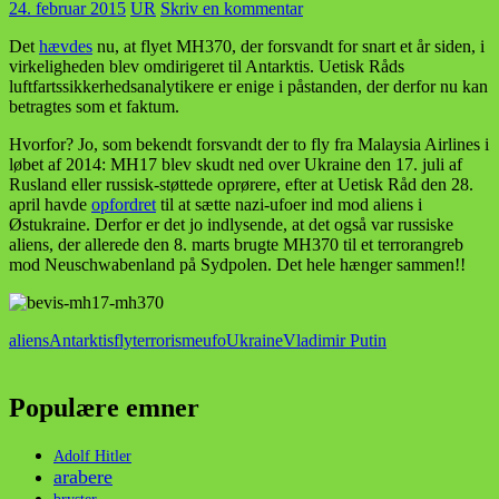
24. februar 2015
UR
Skriv en kommentar
Det
hævdes
nu, at flyet MH370, der forsvandt for snart et år siden, i
virkeligheden blev omdirigeret til Antarktis. Uetisk Råds
luftfartssikkerhedsanalytikere er enige i påstanden, der derfor nu kan
betragtes som et faktum.
Hvorfor? Jo, som bekendt forsvandt der to fly fra Malaysia Airlines i
løbet af 2014: MH17 blev skudt ned over Ukraine den 17. juli af
Rusland eller russisk-støttede oprørere, efter at Uetisk Råd den 28.
april havde
opfordret
til at sætte nazi-ufoer ind mod aliens i
Østukraine. Derfor er det jo indlysende, at det også var russiske
aliens, der allerede den 8. marts brugte MH370 til et terrorangreb
mod Neuschwabenland på Sydpolen. Det hele hænger sammen!!
aliens
Antarktis
fly
terrorisme
ufo
Ukraine
Vladimir Putin
Populære emner
Adolf Hitler
arabere