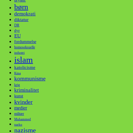
bryster
børn
demokrati
diktatur
DR
dyr
EU
fordummelse
homoseksuelle
industri
islam
katolicisme
Kina
kommunisme
krig
kriminalitet
kunst
kvinder
medier
militær
Muhammed
narko
nazisme