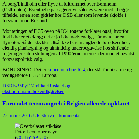
Ålborg/Lindholm eller flyve til luftrummet over Bornholm
(Østfronten). Eventuelle passagerer vil således være med i begge
tilfælde, enten som gidsler hos DSB eller som levende skjolde i
forsvaret mod Rusland.
Monteringen af F-35 oven på IC4-togene forklarer også, hvorfor
IC4 ikke er et el-tog; det er jo ikke nødvendigt, når man har en
flymotor. Så det skyldes altså ikke bare manglende forudseenhed,
elendig planlægning og almindelig underbegavelse hos skiftende
regeringer siden slutningen af 1990’erne, men er derimod et bevidst
forsvarspolitisk valg.
BONUSINFO: Det er
koncernen bag IC4
, der står for at samle og
vedligeholde F-35 i Europa!
DSB
F-35
fly
IC4
militær
Rusland
tog
ekstraordinære bekendtgørelser
Formodet terrorangreb i Belgien allerede opklaret
22. marts 2016
UR
Skriv en kommentar
Foto: Leon.obermayr
(
CC BY-SA 3.0
)