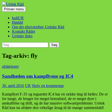
Hop
til
Søg
Primær menu
indhold
Uetisk Råd
kultUR
Øøddd
Om det glorværdige Uetiske Råd
Kontakt Rådet
Uetiske links
Søg
efter:
Tag-arkiv: fly
afsløringer
Sandheden om kampflyene og IC4
30. april 2016
UR
Skriv en kommentar
Kampflyet F-35 og togsættet IC4 har en række ting til fælles: De er
for tunge, de bruger for meget brændstof, de er meget dyre i
anskaffelse og drift, og de har massive softwareproblemer. Uetisk
Råd kan nu afsløre den virkelige årsag til de mange sammenfald!