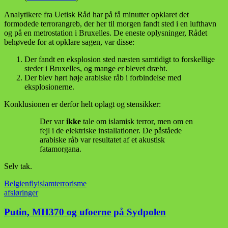
Analytikere fra Uetisk Råd har på få minutter opklaret det
formodede terrorangreb, der her til morgen fandt sted i en lufthavn
og på en metrostation i Bruxelles. De eneste oplysninger, Rådet
behøvede for at opklare sagen, var disse:
Der fandt en eksplosion sted næsten samtidigt to forskellige
steder i Bruxelles, og mange er blevet dræbt.
Der blev hørt høje arabiske råb i forbindelse med
eksplosionerne.
Konklusionen er derfor helt oplagt og stensikker:
Der var
ikke
tale om islamisk terror, men om en
fejl i de elektriske installationer. De påståede
arabiske råb var resultatet af et akustisk
fatamorgana.
Selv tak.
Belgien
fly
islam
terrorisme
afsløringer
Putin, MH370 og ufoerne på Sydpolen