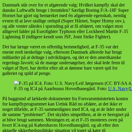
Danmark står over for et afgørende valg: Hvilket kampfly skal det
danske Luftwaffe bruge i fremtiden? Særligt Boeing F/A-18F Super
Hornet har gjort sig bemærket med én afgørende egenskab, nemlig
evnen til at lave utallige ordspil (Super Hårnet, Super Horny osv.),
og alle venter således i spænding på at få afsløret, om valget mon
alligevel falder på Eurofighter Typhoon eller Lockheed Martin F-35
Lightning II (tidligere kendt som JSF, Joint Strike Fighter).
Det har længe været en offentlig hemmelighed, at F-35 var det
eneste reelt tænkelige valg, eftersom Danmark allerede har brugt
milliarder på at deltage i udviklingen, og det er den amerikanske
regerings favorit; så de mange undersøgelser, der skal lede frem til
valget af flyet, har derfor efter alt at dømme bare været spil for
galleriet og spild af penge.
F-35 og IC4 på Aaarhuuus Hovedbanegård. Foto:
U.S. Navy
/
L
På baggrund af lækkede dokumenter fra Forsvarsministeriets kontor
for kampflyprogrammet kan Uetisk Råd nu afsløre, at det ikke er
noget tilfælde, at F-35 sammenlignes med IC4, og at de lider under
de samme “problemer”. Det skyldes simpelthen, at de er beregnet på
at blive brugt sammen. Meningen er, at et F-35 monteres oven på
hvert IC4-tog på Københavns Hovedbanegård, og alt efter den
aktuelle sikkerhedspolitiske situation vil toget så køre til