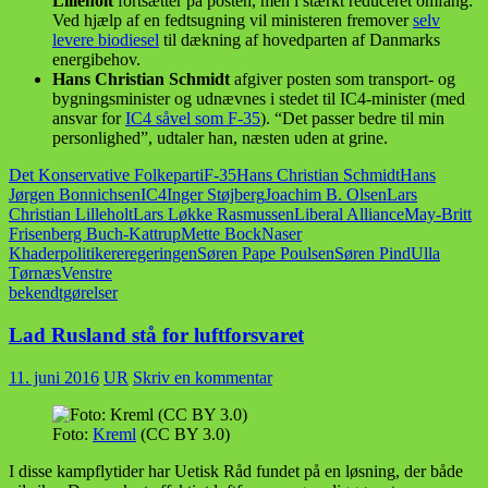
Lilleholt
fortsætter på posten, men i stærkt reduceret omfang:
Ved hjælp af en fedtsugning vil ministeren fremover
selv
levere biodiesel
til dækning af hovedparten af Danmarks
energibehov.
Hans Christian Schmidt
afgiver posten som transport- og
bygningsminister og udnævnes i stedet til IC4-minister (med
ansvar for
IC4 såvel som F-35
). “Det passer bedre til min
personlighed”, udtaler han, næsten uden at grine.
Det Konservative Folkeparti
F-35
Hans Christian Schmidt
Hans
Jørgen Bonnichsen
IC4
Inger Støjberg
Joachim B. Olsen
Lars
Christian Lilleholt
Lars Løkke Rasmussen
Liberal Alliance
May-Britt
Frisenberg Buch-Kattrup
Mette Bock
Naser
Khader
politikere
regeringen
Søren Pape Poulsen
Søren Pind
Ulla
Tørnæs
Venstre
bekendtgørelser
Lad Rusland stå for luftforsvaret
11. juni 2016
UR
Skriv en kommentar
Foto:
Kreml
(CC BY 3.0)
I disse kampflytider har Uetisk Råd fundet på en løsning, der både