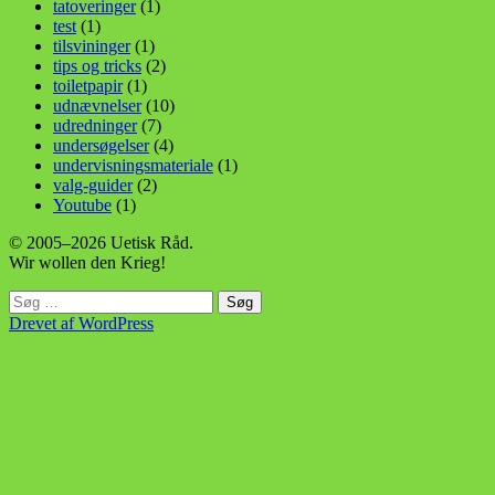
tatoveringer
(1)
test
(1)
tilsvininger
(1)
tips og tricks
(2)
toiletpapir
(1)
udnævnelser
(10)
udredninger
(7)
undersøgelser
(4)
undervisningsmateriale
(1)
valg-guider
(2)
Youtube
(1)
© 2005–2026 Uetisk Råd.
Wir wollen den Krieg!
Søg
efter:
Drevet af WordPress