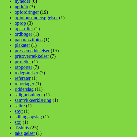
nyheder
(6)
nødråb
(3)
opfordringer
(19)
opinionsundersøgelser
(1)
oprop
(3)
opskrifter
(1)
ordbøger
(1)
paparazzifotos
(1)
plakater
(1)
pressemeddelelser
(15)
prisoverrækkelser
(7)
profetier
(1)
rapporter
(7)
redegørelser
(7)
referater
(1)
reportager
(1)
ridderslag
(11)
saligprisninger
(1)
samtykkeerklæring
(1)
satire
(1)
spyt
(1)
stillingsopslag
(1)
støj
(1)
T-shirts
(25)
taksigelser
(1)