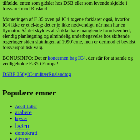
tilfælde, enten som gidsler hos DSB eller som levende skjolde i
forsvaret mod Rusland.
Monteringen af F-35 oven på IC4-togene forklarer også, hvorfor
IC4 ikke er et el-tog; det er jo ikke nødvendigt, når man har en
flymotor. Så det skyldes altså ikke bare manglende forudseenhed,
elendig planlægning og almindelig underbegavelse hos skiftende
regeringer siden slutningen af 1990’erne, men er derimod et bevidst
forsvarspolitisk valg.
BONUSINFO: Det er
koncernen bag IC4
, der står for at samle og
vedligeholde F-35 i Europa!
DSB
F-35
fly
IC4
militær
Rusland
tog
Populære emner
Adolf Hitler
arabere
bryster
børn
demokrati
diktatur