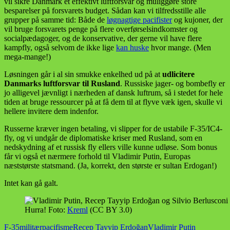
vil sikre Danmark et effektivt luftforsvar og muliggøre store
besparelser på forsvarets budget. Sådan kan vi tilfredsstille alle
grupper på samme tid: Både de
løgnagtige pacifister
og kujoner, der
vil bruge forsvarets penge på flere overførselsindkomster og
socialpædagoger, og de konservative, der gerne vil have flere
kampfly, også selvom de ikke lige
kan huske
hvor mange. (Men
mega-mange!)
Løsningen går i al sin smukke enkelhed ud på at
udlicitere
Danmarks luftforsvar til Rusland
. Russiske jager- og bombefly er
jo alligevel jævnligt i nærheden af dansk luftrum, så i stedet for hele
tiden at bruge ressourcer på at få dem til at flyve væk igen, skulle vi
hellere invitere dem indenfor.
Russerne kræver ingen betaling, vi slipper for de ustabile F-35/IC4-
fly, og vi undgår de diplomatiske kriser med Rusland, som en
nedskydning af et russisk fly ellers ville kunne udløse. Som bonus
får vi også et nærmere forhold til Vladimir Putin, Europas
næststørste statsmand. (Ja, korrekt, den største er sultan Erdogan!)
Intet kan gå galt.
Hurra! Foto:
Kreml
(CC BY 3.0)
F-35
militær
pacifisme
Recep Tayyip Erdoğan
Vladimir Putin