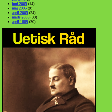
juni 2005
(14)
maj 2005
(9)
april 2005
(24)
marts 2005
(30)
april 1889
(30)