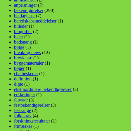
anprisninger
(7)
bekendtgørelser
(290)
beklagelser
(7)
beredskabsmeddelelser
(1)
billeder
(1)
biografier
(2)
bleer
(1)
bodsgang
(1)
bolde
(1)
breaking news
(12)
brevkasse
(1)
byggematerialer
(1)
bøger
(1)
chatbeskeder
(1)
definition
(1)
digte
(1)
ekstraordinære bekendtgørelser
(2)
erklæringer
(1)
fatwaer
(3)
festbekendtgørelser
(3)
festsange
(2)
folkekrav
(4)
forskningsresultater
(1)
frimærker
(1)