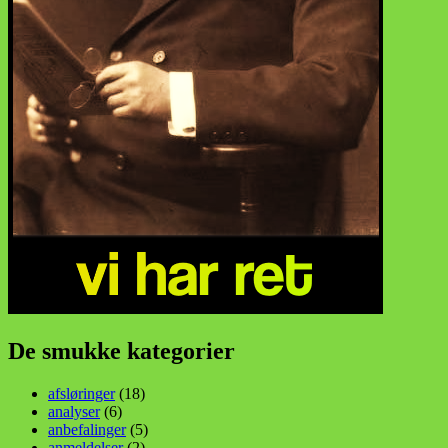
De smukke kategorier
afsløringer
(18)
analyser
(6)
anbefalinger
(5)
anmeldelser
(2)