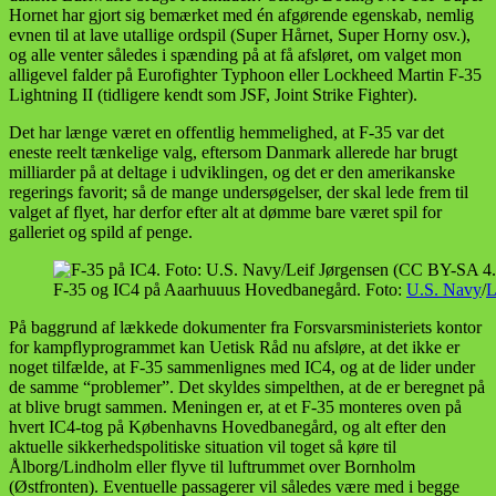
Hornet har gjort sig bemærket med én afgørende egenskab, nemlig
evnen til at lave utallige ordspil (Super Hårnet, Super Horny osv.),
og alle venter således i spænding på at få afsløret, om valget mon
alligevel falder på Eurofighter Typhoon eller Lockheed Martin F-35
Lightning II (tidligere kendt som JSF, Joint Strike Fighter).
Det har længe været en offentlig hemmelighed, at F-35 var det
eneste reelt tænkelige valg, eftersom Danmark allerede har brugt
milliarder på at deltage i udviklingen, og det er den amerikanske
regerings favorit; så de mange undersøgelser, der skal lede frem til
valget af flyet, har derfor efter alt at dømme bare været spil for
galleriet og spild af penge.
F-35 og IC4 på Aaarhuuus Hovedbanegård. Foto:
U.S. Navy
/
L
På baggrund af lækkede dokumenter fra Forsvarsministeriets kontor
for kampflyprogrammet kan Uetisk Råd nu afsløre, at det ikke er
noget tilfælde, at F-35 sammenlignes med IC4, og at de lider under
de samme “problemer”. Det skyldes simpelthen, at de er beregnet på
at blive brugt sammen. Meningen er, at et F-35 monteres oven på
hvert IC4-tog på Københavns Hovedbanegård, og alt efter den
aktuelle sikkerhedspolitiske situation vil toget så køre til
Ålborg/Lindholm eller flyve til luftrummet over Bornholm
(Østfronten). Eventuelle passagerer vil således være med i begge