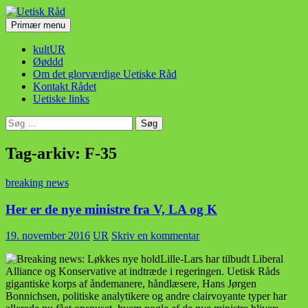
Hop
til
Søg
Primær menu
indhold
Uetisk Råd
kultUR
Øøddd
Om det glorværdige Uetiske Råd
Kontakt Rådet
Uetiske links
Søg
efter:
Tag-arkiv: F-35
breaking news
Her er de nye ministre fra V, LA og K
19. november 2016
UR
Skriv en kommentar
Lille-Lars har tilbudt Liberal
Alliance og Konservative at indtræde i regeringen. Uetisk Råds
gigantiske korps af åndemanere, håndlæsere, Hans Jørgen
Bonnichsen, politiske analytikere og andre clairvoyante typer har