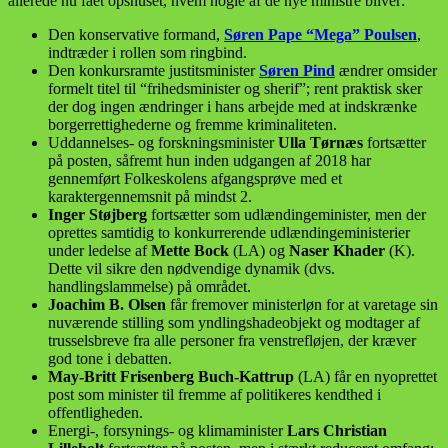
allerede nu fået opsnuset, hvem nogle af de nye ministre bliver:
Den konservative formand,
Søren Pape “Mega” Poulsen
,
indtræder i rollen som ringbind.
Den konkursramte justitsminister
Søren Pind
ændrer omsider
formelt titel til “frihedsminister og sherif”; rent praktisk sker
der dog ingen ændringer i hans arbejde med at indskrænke
borgerrettighederne og fremme kriminaliteten.
Uddannelses- og forskningsminister
Ulla Tørnæs
fortsætter
på posten, såfremt hun inden udgangen af 2018 har
gennemført Folkeskolens afgangsprøve med et
karaktergennemsnit på mindst 2.
Inger Støjberg
fortsætter som udlændingeminister, men der
oprettes samtidig to konkurrerende udlændingeministerier
under ledelse af
Mette Bock
(LA) og
Naser Khader
(K).
Dette vil sikre den nødvendige dynamik (dvs.
handlingslammelse) på området.
Joachim B. Olsen
får fremover ministerløn for at varetage sin
nuværende stilling som yndlingshadeobjekt og modtager af
trusselsbreve fra alle personer fra venstrefløjen, der kræver
god tone i debatten.
May-Britt Frisenberg Buch-Kattrup
(LA) får en nyoprettet
post som minister til fremme af politikeres kendthed i
offentligheden.
Energi-, forsynings- og klimaminister
Lars Christian