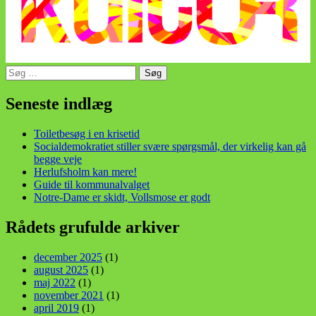
Søg
efter:
din stemme i et sygt, sygt samfund!
Seneste indlæg
Toiletbesøg i en krisetid
Socialdemokratiet stiller svære spørgsmål, der virkelig kan gå
begge veje
Herlufsholm kan mere!
Guide til kommunalvalget
Notre-Dame er skidt, Vollsmose er godt
Rådets grufulde arkiver
december 2025
(1)
august 2025
(1)
maj 2022
(1)
november 2021
(1)
april 2019
(1)