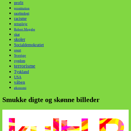
profit
prostitution
racebiologi
racisme
retspleje
Robert Mugabe
skat
skoler
Socialdemokratiet
sport
Sverige
sygdom
terrorisme
Tyskland
USA
våben
økonomi
Smukke digte og skønne billeder