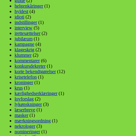
guide
(2)
helgenkåringer
(1)
hyldest
(4)
idioti
(2)
indstillinger
(1)
interview
(5)
irettesættelser
(2)
jubilæum
(1)
kampagne
(4)
klageskrig
(2)
klummer
(2)
kommentarer
(6)
konkursdekreter
(1)
korte bekendtgørelser
(12)
krisetelefon
(1)
kroninger
(1)
krus
(1)
kærlighedserklæringer
(1)
lovforslag
(2)
lykønskninger
(3)
læserbreve
(1)
masker
(1)
mærkningsordning
(1)
nekrologer
(3)
nomineringer
(1)