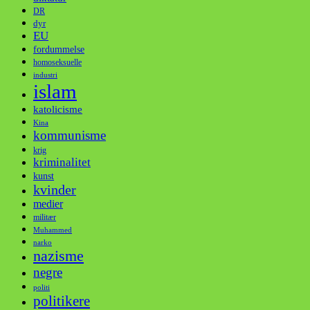
DR
dyr
EU
fordummelse
homoseksuelle
industri
islam
katolicisme
Kina
kommunisme
krig
kriminalitet
kunst
kvinder
medier
militær
Muhammed
narko
nazisme
negre
politi
politikere