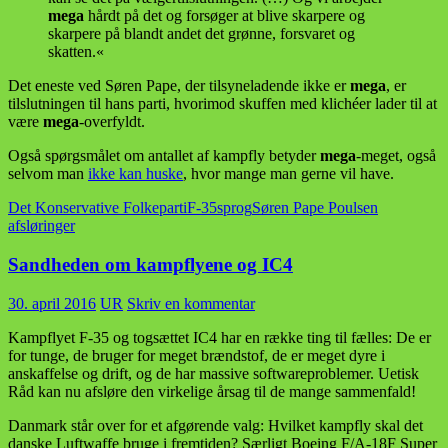
mega
hårdt på det og forsøger at blive skarpere og
skarpere på blandt andet det grønne, forsvaret og
skatten.«
Det eneste ved Søren Pape, der tilsyneladende ikke er
mega
, er
tilslutningen til hans parti, hvorimod skuffen med klichéer lader til at
være
mega
-overfyldt.
Også spørgsmålet om antallet af kampfly betyder
mega
-meget, også
selvom man
ikke kan huske
, hvor mange man gerne vil have.
Det Konservative Folkeparti
F-35
sprog
Søren Pape Poulsen
afsløringer
Sandheden om kampflyene og IC4
30. april 2016
UR
Skriv en kommentar
Kampflyet F-35 og togsættet IC4 har en række ting til fælles: De er
for tunge, de bruger for meget brændstof, de er meget dyre i
anskaffelse og drift, og de har massive softwareproblemer. Uetisk
Råd kan nu afsløre den virkelige årsag til de mange sammenfald!
Danmark står over for et afgørende valg: Hvilket kampfly skal det
danske Luftwaffe bruge i fremtiden? Særligt Boeing F/A-18F Super