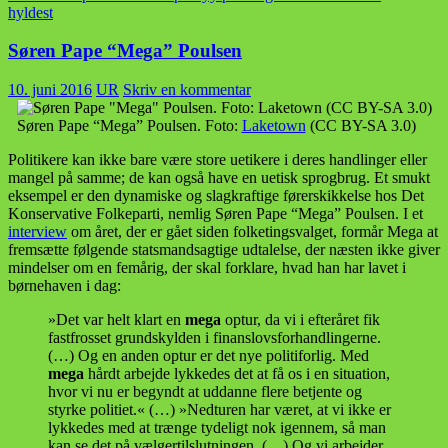
hyldest
Søren Pape “Mega” Poulsen
10. juni 2016
UR
Skriv en kommentar
Søren Pape “Mega” Poulsen. Foto:
Laketown
(CC BY-SA 3.0)
Politikere kan ikke bare være store uetikere i deres handlinger eller
mangel på samme; de kan også have en uetisk sprogbrug. Et smukt
eksempel er den dynamiske og slagkraftige førerskikkelse hos Det
Konservative Folkeparti, nemlig Søren Pape “Mega” Poulsen. I et
interview
om året, der er gået siden folketingsvalget, formår Mega at
fremsætte følgende statsmandsagtige udtalelse, der næsten ikke giver
mindelser om en femårig, der skal forklare, hvad han har lavet i
børnehaven i dag:
»Det var helt klart en
mega
optur, da vi i efteråret fik
fastfrosset grundskylden i finanslovsforhandlingerne.
(…) Og en anden optur er det nye politiforlig. Med
mega
hårdt arbejde lykkedes det at få os i en situation,
hvor vi nu er begyndt at uddanne flere betjente og
styrke politiet.« (…) »Nedturen har været, at vi ikke er
lykkedes med at trænge tydeligt nok igennem, så man
kan se det på vælgertilslutningen. (…) Og vi arbejder