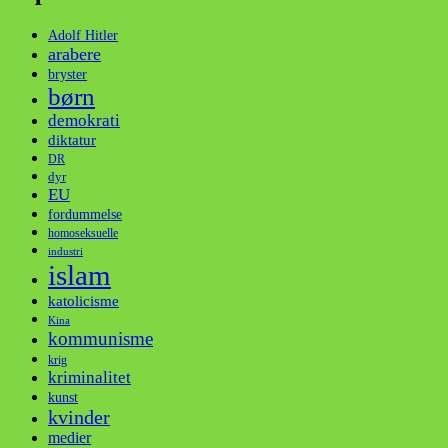
Adolf Hitler
arabere
bryster
børn
demokrati
diktatur
DR
dyr
EU
fordummelse
homoseksuelle
industri
islam
katolicisme
Kina
kommunisme
krig
kriminalitet
kunst
kvinder
medier