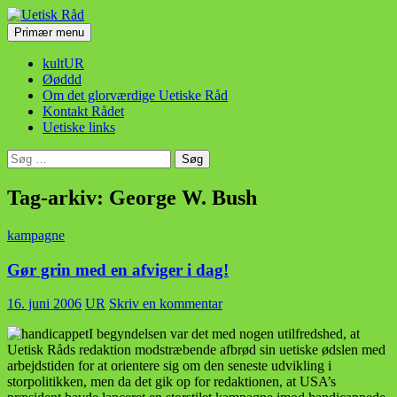
Hop
til
Søg
Primær menu
indhold
Uetisk Råd
kultUR
Øøddd
Om det glorværdige Uetiske Råd
Kontakt Rådet
Uetiske links
Søg
efter:
Tag-arkiv: George W. Bush
kampagne
Gør grin med en afviger i dag!
16. juni 2006
UR
Skriv en kommentar
I begyndelsen var det med nogen utilfredshed, at
Uetisk Råds redaktion modstræbende afbrød sin uetiske ødslen med
arbejdstiden for at orientere sig om den seneste udvikling i
storpolitikken, men da det gik op for redaktionen, at USA’s