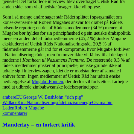
tjeneste! Det forkortede interview blev overdraget Uetisk Råd fra
anden side, som vi af uetiske årsager ikke vil oplyse.
Som i så mange andre sager står Rådet splittet i spørgsmålet om
konsekvenserne af Robert Mugabes ansvar for drabet på Rådets
udsende reporter; en del af Rådets medlemmer (34 %) mener, at
Mugabe bør hyldes for sin principfasthed og sin uetiske drabspolitik,
mens en anden del af rådsmedlemmerne (45,2 %) ønsker Mugabe
ekskluderet af Uetisk Råds Nationaliseringsråd. 20,5 % af
rådsmedlemmerne går ind for et kompromis, hvor Mugabe forbliver
i Nationaliseringsrådet, men fremover ikke vil få lov til at deltage i
møderne i
Komiteen til Nazismens Fremme
. De resterende 0,3 % af
rådets medlemmer ønsker af principielle, uetiske grunde ikke at
udtale sig i interview-sagen, idet de er modstandere af samtale i
enhver form. Ingen medlemmer af Uetisk Råd har udtalt ønske
nedlæggelse af
Mugabe-Fonden
, der derfor vil fortsætte sit arbejde
med at udbrede zimbabweanske ledelsesprincipper.
arabere
EU
George W. Bush
John “rich pig”
Wallace
Kina
Nationaliseringsrådet
nazisme
negre
Osama bin
Laden
Robert Mugabe
kommentarer
Manderlay – en forkert kritik