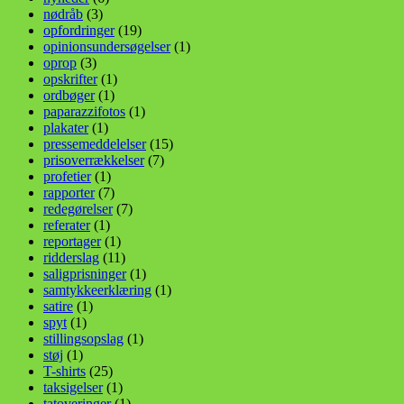
nødråb
(3)
opfordringer
(19)
opinionsundersøgelser
(1)
oprop
(3)
opskrifter
(1)
ordbøger
(1)
paparazzifotos
(1)
plakater
(1)
pressemeddelelser
(15)
prisoverrækkelser
(7)
profetier
(1)
rapporter
(7)
redegørelser
(7)
referater
(1)
reportager
(1)
ridderslag
(11)
saligprisninger
(1)
samtykkeerklæring
(1)
satire
(1)
spyt
(1)
stillingsopslag
(1)
støj
(1)
T-shirts
(25)
taksigelser
(1)
tatoveringer
(1)