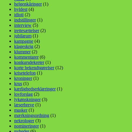
helgenkåringer
(1)
hyldest
(4)
idioti
(2)
indstillinger
(1)
interview
(5)
irettesættelser
(2)
jubilæum
(1)
kampagne
(4)
klageskrig
(2)
klummer
(2)
kommentarer
(6)
konkursdekreter
(1)
korte bekendtgørelser
(12)
krisetelefon
(1)
kroninger
(1)
krus
(1)
kærlighedserklæringer
(1)
lovforslag
(2)
lykønskninger
(3)
læserbreve
(1)
masker
(1)
mærkningsordning
(1)
nekrologer
(3)
nomineringer
(1)
nyheder
(6)