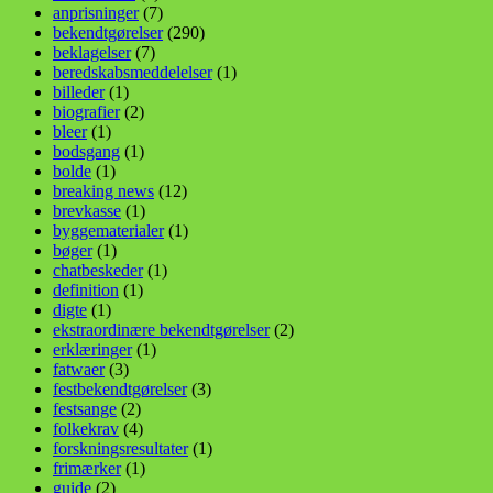
anprisninger
(7)
bekendtgørelser
(290)
beklagelser
(7)
beredskabsmeddelelser
(1)
billeder
(1)
biografier
(2)
bleer
(1)
bodsgang
(1)
bolde
(1)
breaking news
(12)
brevkasse
(1)
byggematerialer
(1)
bøger
(1)
chatbeskeder
(1)
definition
(1)
digte
(1)
ekstraordinære bekendtgørelser
(2)
erklæringer
(1)
fatwaer
(3)
festbekendtgørelser
(3)
festsange
(2)
folkekrav
(4)
forskningsresultater
(1)
frimærker
(1)
guide
(2)