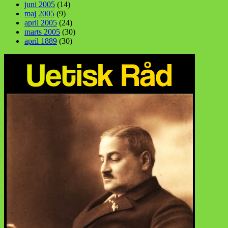
juni 2005
(14)
maj 2005
(9)
april 2005
(24)
marts 2005
(30)
april 1889
(30)