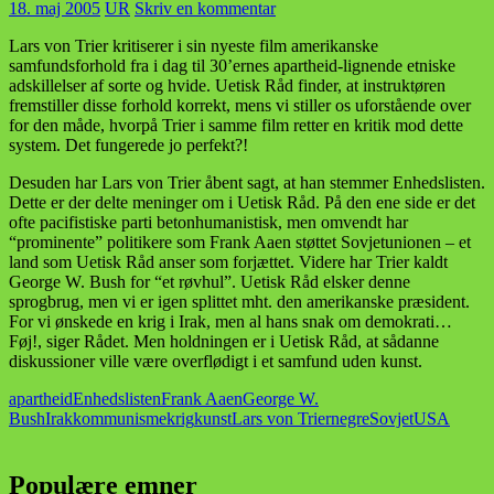
18. maj 2005
UR
Skriv en kommentar
Lars von Trier kritiserer i sin nyeste film amerikanske
samfundsforhold fra i dag til 30’ernes apartheid-lignende etniske
adskillelser af sorte og hvide. Uetisk Råd finder, at instruktøren
fremstiller disse forhold korrekt, mens vi stiller os uforstående over
for den måde, hvorpå Trier i samme film retter en kritik mod dette
system. Det fungerede jo perfekt?!
Desuden har Lars von Trier åbent sagt, at han stemmer Enhedslisten.
Dette er der delte meninger om i Uetisk Råd. På den ene side er det
ofte pacifistiske parti betonhumanistisk, men omvendt har
“prominente” politikere som Frank Aaen støttet Sovjetunionen – et
land som Uetisk Råd anser som forjættet. Videre har Trier kaldt
George W. Bush for “et røvhul”. Uetisk Råd elsker denne
sprogbrug, men vi er igen splittet mht. den amerikanske præsident.
For vi ønskede en krig i Irak, men al hans snak om demokrati…
Føj!, siger Rådet. Men holdningen er i Uetisk Råd, at sådanne
diskussioner ville være overflødigt i et samfund uden kunst.
apartheid
Enhedslisten
Frank Aaen
George W.
Bush
Irak
kommunisme
krig
kunst
Lars von Trier
negre
Sovjet
USA
Populære emner