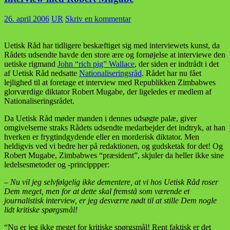
26. april 2006
UR
Skriv en kommentar
Uetisk Råd har tidligere beskæftiget sig med interviewets kunst, da
Rådets udsendte havde den store ære og fornøjelse at interviewe den
uetiske rigmand
John “rich pig” Wallace
, der siden er indtrådt i det
af Uetisk Råd nedsatte
Nationaliseringsråd
. Rådet har nu fået
lejlighed til at foretage et interview med Republikken Zimbabwes
glorværdige diktator Robert Mugabe, der ligeledes er medlem af
Nationaliseringsrådet.
Da Uetisk Råd møder manden i dennes udsøgte palæ, giver
omgivelserne straks Rådets udsendte medarbejder det indtryk, at han
hverken er frygtindgydende eller en morderisk diktator. Men
heldigvis ved vi bedre her på redaktionen, og gudsketak for det! Og
Robert Mugabe, Zimbabwes “præsident”, skjuler da heller ikke sine
ledelsesmetoder og -princippper:
– Nu vil jeg selvfølgelig ikke dementere, at vi hos Uetisk Råd roser
Dem meget, men for at dette skal fremstå som værende et
journalistisk interview, er jeg desværre nødt til at stille Dem nogle
lidt kritiske spørgsmål!
“Nu er jeg ikke meget for kritiske spørgsmål! Rent faktisk er det