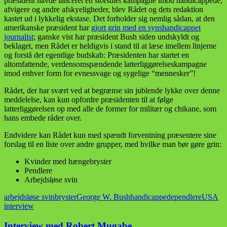
præsident havde lanceret en storstilet kampagne imod handicappede,
afvigere og andre afskyeligheder, blev Rådet og dets redaktion
kastet ud i lykkelig ekstase. Det forholder sig nemlig sådan, at den
amerikanske præsident har
gjort grin med en synshandicappet
journalist
; ganske vist har præsident Bush siden undskyldt og
beklaget, men Rådet er heldigvis i stand til at læse imellem linjerne
og forstå det egentlige budskab: Præsidenten har startet en
altomfattende, verdensomspændende latterliggørelseskampagne
imod enhver form for evnessvage og sygelige “mennesker”!
Rådet, der har svært ved at begrænse sin jublende lykke over denne
meddelelse, kan kun opfordre præsidenten til at følge
latterliggørelsen op med alle de former for militær og chikane, som
hans embede råder over.
Endvidere kan Rådet kun med spændt forventning præsentere sine
forslag til en liste over andre grupper, med hvilke man bør gøre grin:
Kvinder med hængebryster
Pendlere
Arbejdsløse svin
arbejdsløse svin
bryster
George W. Bush
handicappede
pendlere
USA
interview
Interview med Robert Mugabe