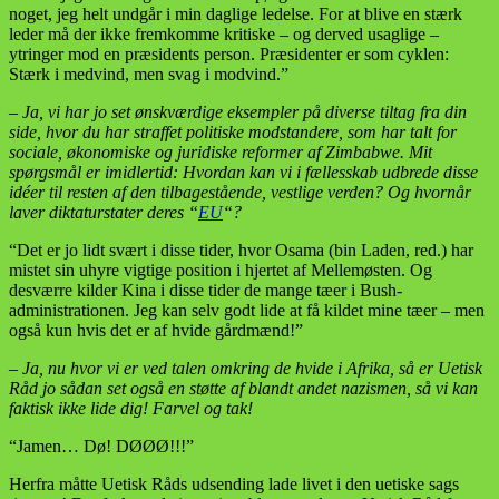
noget, jeg helt undgår i min daglige ledelse. For at blive en stærk
leder må der ikke fremkomme kritiske – og derved usaglige –
ytringer mod en præsidents person. Præsidenter er som cyklen:
Stærk i medvind, men svag i modvind.”
– Ja, vi har jo set ønskværdige eksempler på diverse tiltag fra din
side, hvor du har straffet politiske modstandere, som har talt for
sociale, økonomiske og juridiske reformer af Zimbabwe. Mit
spørgsmål er imidlertid: Hvordan kan vi i fællesskab udbrede disse
idéer til resten af den tilbagestående, vestlige verden? Og hvornår
laver diktaturstater deres “
EU
“?
“Det er jo lidt svært i disse tider, hvor Osama (bin Laden, red.) har
mistet sin uhyre vigtige position i hjertet af Mellemøsten. Og
desværre kilder Kina i disse tider de mange tæer i Bush-
administrationen. Jeg kan selv godt lide at få kildet mine tæer – men
også kun hvis det er af hvide gårdmænd!”
– Ja, nu hvor vi er ved talen omkring de hvide i Afrika, så er Uetisk
Råd jo sådan set også en støtte af blandt andet nazismen, så vi kan
faktisk ikke lide dig! Farvel og tak!
“Jamen… Dø! DØØØ!!!”
Herfra måtte Uetisk Råds udsending lade livet i den uetiske sags