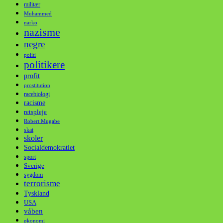
militær
Muhammed
narko
nazisme
negre
politi
politikere
profit
prostitution
racebiologi
racisme
retspleje
Robert Mugabe
skat
skoler
Socialdemokratiet
sport
Sverige
sygdom
terrorisme
Tyskland
USA
våben
økonomi