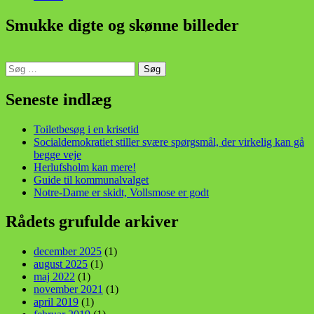
Smukke digte og skønne billeder
Søg
efter:
din stemme i et sygt, sygt samfund!
Seneste indlæg
Toiletbesøg i en krisetid
Socialdemokratiet stiller svære spørgsmål, der virkelig kan gå
begge veje
Herlufsholm kan mere!
Guide til kommunalvalget
Notre-Dame er skidt, Vollsmose er godt
Rådets grufulde arkiver
december 2025
(1)
august 2025
(1)
maj 2022
(1)
november 2021
(1)
april 2019
(1)