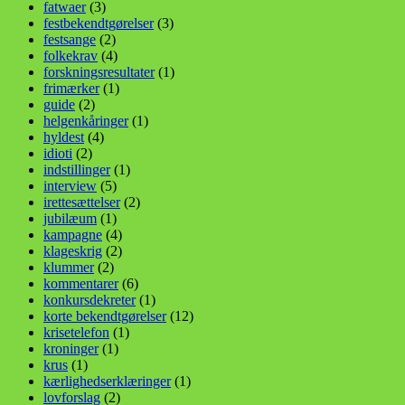
fatwaer
(3)
festbekendtgørelser
(3)
festsange
(2)
folkekrav
(4)
forskningsresultater
(1)
frimærker
(1)
guide
(2)
helgenkåringer
(1)
hyldest
(4)
idioti
(2)
indstillinger
(1)
interview
(5)
irettesættelser
(2)
jubilæum
(1)
kampagne
(4)
klageskrig
(2)
klummer
(2)
kommentarer
(6)
konkursdekreter
(1)
korte bekendtgørelser
(12)
krisetelefon
(1)
kroninger
(1)
krus
(1)
kærlighedserklæringer
(1)
lovforslag
(2)