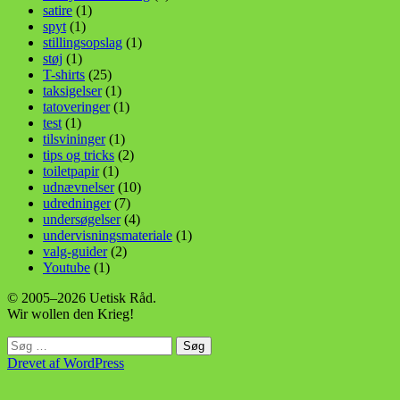
satire
(1)
spyt
(1)
stillingsopslag
(1)
støj
(1)
T-shirts
(25)
taksigelser
(1)
tatoveringer
(1)
test
(1)
tilsvininger
(1)
tips og tricks
(2)
toiletpapir
(1)
udnævnelser
(10)
udredninger
(7)
undersøgelser
(4)
undervisningsmateriale
(1)
valg-guider
(2)
Youtube
(1)
© 2005–2026 Uetisk Råd.
Wir wollen den Krieg!
Søg
efter:
Drevet af WordPress