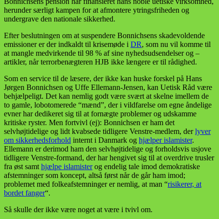
Bonnichsens pension har finansieret hans noble uetiske virksomhed,
herunder særligt kampen for at afmontere ytringsfriheden og
undergrave den nationale sikkerhed.
Efter beslutningen om at suspendere Bonnichsens skadevoldende
emissioner er der indkaldt til krisemøde i
DR
, som nu vil komme til
at mangle medvirkende til 98 % af sine nyhedsudsendelser og –
artikler, når terrorbenægteren HJB ikke længere er til rådighed.
Som en service til de læsere, der ikke kan huske forskel på Hans
Jørgen Bonnichsen og Uffe Ellemann-Jensen, kan Uetisk Råd være
behjælpeligt. Det kan nemlig godt være svært at skelne imellem de
to gamle, lobotomerede “mænd”, der i vildfarelse om egne åndelige
evner har dedikeret sig til at fornægte problemer og udskamme
kritiske ryster. Men fortvivl (ej): Bonnichsen er ham det
selvhøjtidelige og lidt kvabsede tidligere Venstre-medlem, der
lyver
om sikkerhedsforhold
internt i Danmark og
hjælper islamister
.
Ellemann er derimod ham den selvhøjtidelige og forholdsvis usjove
tidligere Venstre-formand, der har hengivet sig til at overdrive trusler
fra øst samt
hjælpe islamister
og endelig tale imod demokratiske
afstemninger som koncept, altså først når de går ham imod;
problemet med folkeafstemninger er nemlig, at man “
risikerer, at
bordet fanger
“.
Så skulle der ikke være noget at være i tvivl om.