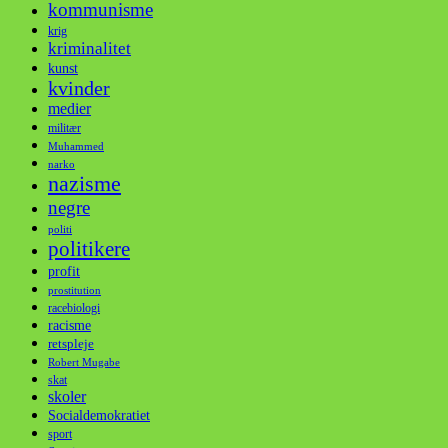
kommunisme
krig
kriminalitet
kunst
kvinder
medier
militær
Muhammed
narko
nazisme
negre
politi
politikere
profit
prostitution
racebiologi
racisme
retspleje
Robert Mugabe
skat
skoler
Socialdemokratiet
sport