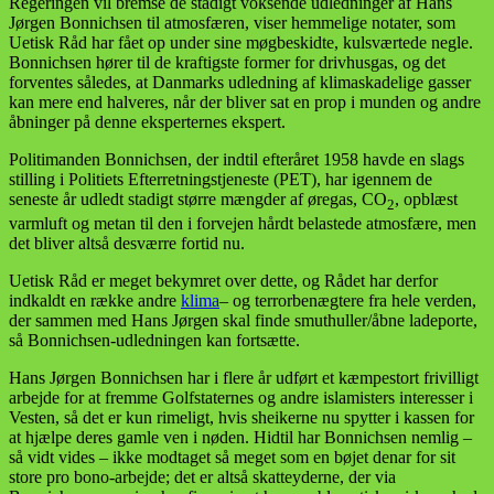
Regeringen vil bremse de stadigt voksende udledninger af Hans
Jørgen Bonnichsen til atmosfæren, viser hemmelige notater, som
Uetisk Råd har fået op under sine møgbeskidte, kulsværtede negle.
Bonnichsen hører til de kraftigste former for drivhusgas, og det
forventes således, at Danmarks udledning af klimaskadelige gasser
kan mere end halveres, når der bliver sat en prop i munden og andre
åbninger på denne eksperternes ekspert.
Politimanden Bonnichsen, der indtil efteråret 1958 havde en slags
stilling i Politiets Efterretningstjeneste (PET), har igennem de
seneste år udledt stadigt større mængder af øregas, CO
, opblæst
2
varmluft og metan til den i forvejen hårdt belastede atmosfære, men
det bliver altså desværre fortid nu.
Uetisk Råd er meget bekymret over dette, og Rådet har derfor
indkaldt en række andre
klima
– og terrorbenægtere fra hele verden,
der sammen med Hans Jørgen skal finde smuthuller/åbne ladeporte,
så Bonnichsen-udledningen kan fortsætte.
Hans Jørgen Bonnichsen har i flere år udført et kæmpestort frivilligt
arbejde for at fremme Golfstaternes og andre islamisters interesser i
Vesten, så det er kun rimeligt, hvis sheikerne nu spytter i kassen for
at hjælpe deres gamle ven i nøden. Hidtil har Bonnichsen nemlig –
så vidt vides – ikke modtaget så meget som en bøjet denar for sit
store pro bono-arbejde; det er altså skatteyderne, der via