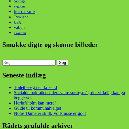
Sverige
sygdom
terrorisme
Tyskland
USA
våben
økonomi
Smukke digte og skønne billeder
Søg
efter:
din stemme i et sygt, sygt samfund!
Seneste indlæg
Toiletbesøg i en krisetid
Socialdemokratiet stiller svære spørgsmål, der virkelig kan gå
begge veje
Herlufsholm kan mere!
Guide til kommunalvalget
Notre-Dame er skidt, Vollsmose er godt
Rådets grufulde arkiver