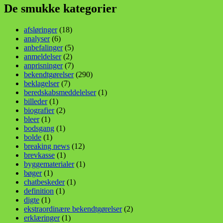
De smukke kategorier
afsløringer
(18)
analyser
(6)
anbefalinger
(5)
anmeldelser
(2)
anprisninger
(7)
bekendtgørelser
(290)
beklagelser
(7)
beredskabsmeddelelser
(1)
billeder
(1)
biografier
(2)
bleer
(1)
bodsgang
(1)
bolde
(1)
breaking news
(12)
brevkasse
(1)
byggematerialer
(1)
bøger
(1)
chatbeskeder
(1)
definition
(1)
digte
(1)
ekstraordinære bekendtgørelser
(2)
erklæringer
(1)