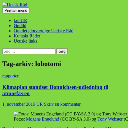
Hop
til
Søg
Primær menu
indhold
Uetisk Råd
kultUR
Øøddd
Om det glorværdige Uetiske Råd
Kontakt Rådet
Uetiske links
Søg
efter:
Tag-arkiv: lobotomi
rapporter
Klimaplan standser Bonnichsen-udledning til
atmosfæren
1. november 2016
UR
Skriv en kommentar
Fotos:
Mogens Engelund
(CC BY-SA 3.0) og
Tony Webster
(C