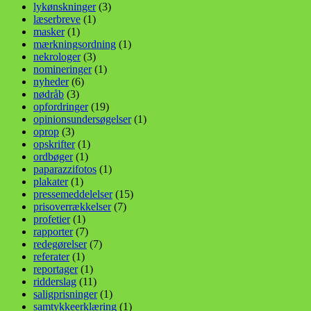
lykønskninger
(3)
læserbreve
(1)
masker
(1)
mærkningsordning
(1)
nekrologer
(3)
nomineringer
(1)
nyheder
(6)
nødråb
(3)
opfordringer
(19)
opinionsundersøgelser
(1)
oprop
(3)
opskrifter
(1)
ordbøger
(1)
paparazzifotos
(1)
plakater
(1)
pressemeddelelser
(15)
prisoverrækkelser
(7)
profetier
(1)
rapporter
(7)
redegørelser
(7)
referater
(1)
reportager
(1)
ridderslag
(11)
saligprisninger
(1)
samtykkeerklæring
(1)