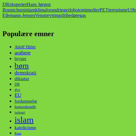
DR
eksperter
Hans Jørgen
Bonnichsen
islam
klimaforandringer
lobotomi
medier
PET
terrorisme
Uff
Ellemann-Jensen
Venstre
ytringsfrihed
øregas
Populære emner
Adolf Hitler
arabere
bryster
børn
demokrati
diktatur
DR
dyr
EU
fordummelse
homoseksuelle
industri
islam
katolicisme
Kina