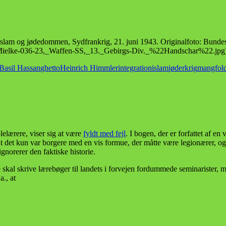
 islam og jødedommen, Sydfrankrig, 21. juni 1943. Originalfoto: Bunde
II-Mielke-036-23,_Waffen-SS,_13._Gebirgs-Div._%22Handschar%22.jpg
Basil Hassan
ghetto
Heinrich Himmler
integration
islam
jøder
krig
mangfol
lelærere, viser sig at være
fyldt med fejl
. I bogen, der er forfattet af e
nt det kun var borgere med en vis formue, der måtte være legionærer, o
gnorerer den faktiske historie.
skal skrive lærebøger til landets i forvejen fordummede seminarister, 
a., at