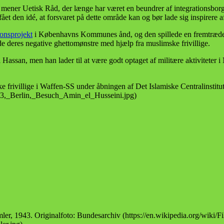
r, mener Uetisk Råd, der længe har været en beundrer af integrationsbo
et den idé, at forsvaret på dette område kan og bør lade sig inspirere a
ionsprojekt
i Københavns Kommunes ånd, og den spillede en fremtrædend
e deres negative ghettomønstre med hjælp fra muslimske frivillige.
l Hassan, men han lader til at være godt optaget af militære aktiviteter 
e frivillige i Waffen-SS under åbningen af Det Islamiske Centralinstitu
483,_Berlin,_Besuch_Amin_el_Husseini.jpg)
er, 1943. Originalfoto: Bundesarchiv (https://en.wikipedia.org/wiki/