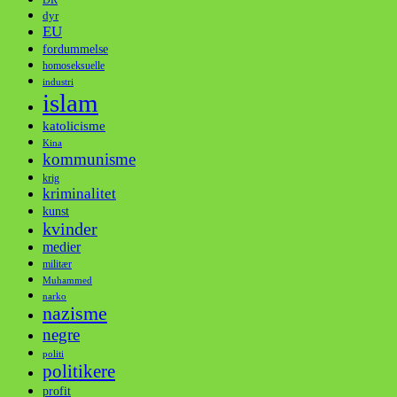
dyr
EU
fordummelse
homoseksuelle
industri
islam
katolicisme
Kina
kommunisme
krig
kriminalitet
kunst
kvinder
medier
militær
Muhammed
narko
nazisme
negre
politi
politikere
profit