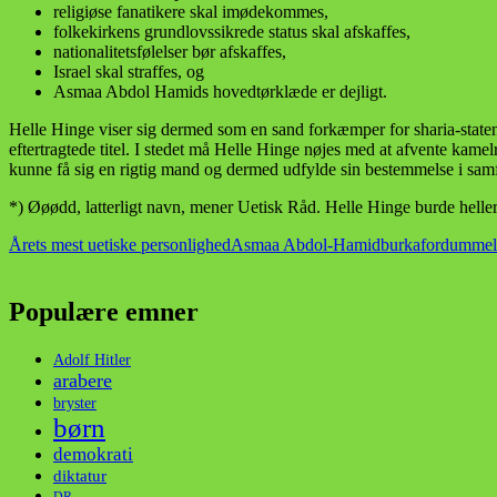
religiøse fanatikere skal imødekommes,
folkekirkens grundlovssikrede status skal afskaffes,
nationalitetsfølelser bør afskaffes,
Israel skal straffes, og
Asmaa Abdol Hamids hovedtørklæde er dejligt.
Helle Hinge viser sig dermed som en sand forkæmper for sharia-state
eftertragtede titel. I stedet må Helle Hinge nøjes med at afvente kame
kunne få sig en rigtig mand og dermed udfylde sin bestemmelse i sam
*) Øøødd, latterligt navn, mener Uetisk Råd. Helle Hinge burde helle
Årets mest uetiske personlighed
Asmaa Abdol-Hamid
burka
fordummel
Populære emner
Adolf Hitler
arabere
bryster
børn
demokrati
diktatur
DR