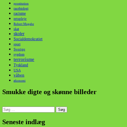
prostitution
racebiologi
racisme
retspleje
Robert Mugabe
skat
skoler
Socialdemokratiet
sport
Sverige
sygdom
terrorisme
Tyskland
USA
våben
økonomi
Smukke digte og skønne billeder
Søg
efter:
din stemme i et sygt, sygt samfund!
Seneste indlæg