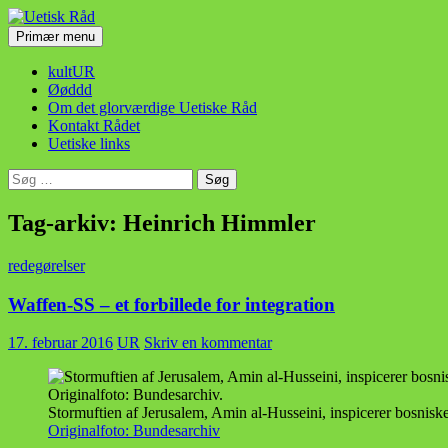
Hop
til
Søg
Primær menu
indhold
Uetisk Råd
kultUR
Øøddd
Om det glorværdige Uetiske Råd
Kontakt Rådet
Uetiske links
Søg
efter:
Tag-arkiv: Heinrich Himmler
redegørelser
Waffen-SS – et forbillede for integration
17. februar 2016
UR
Skriv en kommentar
Stormuftien af Jerusalem, Amin al-Husseini, inspicerer bosnisk
Originalfoto: Bundesarchiv