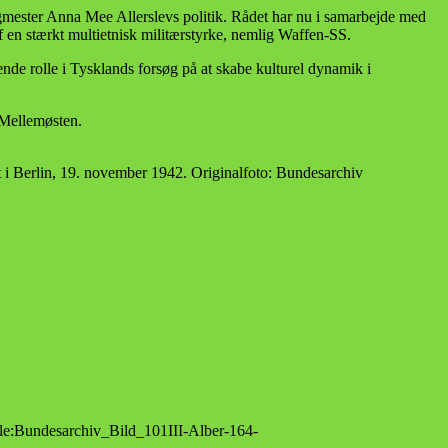
rgmester Anna Mee Allerslevs politik. Rådet har nu i samarbejde med
f en stærkt multietnisk militærstyrke, nemlig Waffen-SS.
e rolle i Tysklands forsøg på at skabe kulturel dynamik i
i Mellemøsten.
t i Berlin, 19. november 1942. Originalfoto: Bundesarchiv
File:Bundesarchiv_Bild_101III-Alber-164-