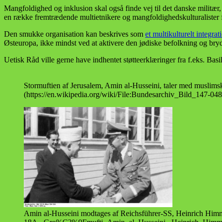
Mangfoldighed og inklusion skal også finde vej til det danske militæ
en række fremtrædende multietnikere og mangfoldighedskulturalister få
Den smukke organisation kan beskrives som
et multikulturelt integrat
Østeuropa, ikke mindst ved at aktivere den jødiske befolkning og bryd
Uetisk Råd ville gerne have indhentet støtteerklæringer fra f.eks. Basi
Stormuftien af Jerusalem, Amin al-Husseini, taler med muslimsk
(https://en.wikipedia.org/wiki/File:Bundesarchiv_Bild_147-0
Amin al-Husseini modtages af Reichsführer-SS, Heinrich Himml