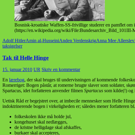
Bosnisk-kroatiske Waffen-SS-frivillige studerer en pamflet om
(https://en.wikipedia.org/wiki/File:Bundesarchiv_Bild_101I
Adolf Hitler
Amin al-Husseini
Anden Verdenskrig
Anna Mee Allerslev
taksigelser
Tak til Helle Hinge
15. januar 2010
UR
Skriv en kommentar
En
lærebog
, der skal bruges til undervisningen af kommende folkesko
Romerriget: Bogen påstår, at romerne brugte slaver som soldater, skø
Spartacus, idet forfatteren anvender filmen
Spartacus
som kilde(!) og i
Uetisk Råd er begejstret over, at imbecile mennesker som Helle Hinge 
indoktrinerende bogen i virkeligheden er; således mener forfatteren bl.
folkeskolen ikke må holde jul,
kongehuset skal nedlægges,
de kristne helligdage skal afskaffes,
burkaer skal accepteres,