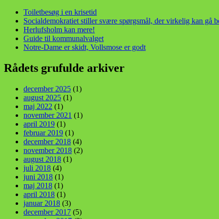
Toiletbesøg i en krisetid
Socialdemokratiet stiller svære spørgsmål, der virkelig kan gå 
Herlufsholm kan mere!
Guide til kommunalvalget
Notre-Dame er skidt, Vollsmose er godt
Rådets grufulde arkiver
december 2025
(1)
august 2025
(1)
maj 2022
(1)
november 2021
(1)
april 2019
(1)
februar 2019
(1)
december 2018
(4)
november 2018
(2)
august 2018
(1)
juli 2018
(4)
juni 2018
(1)
maj 2018
(1)
april 2018
(1)
januar 2018
(3)
december 2017
(5)