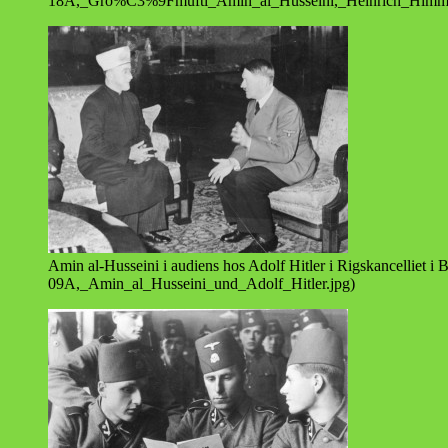
18A,_Gro%C3%9Fmufti_Amin_al_Husseini,_Heinrich_Himmle
Amin al-Husseini i audiens hos Adolf Hitler i Rigskancelliet i
09A,_Amin_al_Husseini_und_Adolf_Hitler.jpg)