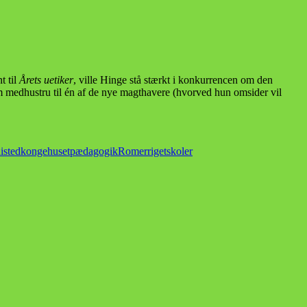
t til
Årets uetiker
, ville Hinge stå stærkt i konkurrencen om den
som medhustru til én af de nye magthavere (hvorved hun omsider vil
isted
kongehuset
pædagogik
Romerriget
skoler