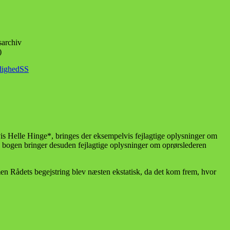
sarchiv
)
dighed
SS
n vis Helle Hinge*, bringes der eksempelvis fejlagtige oplysninger om
g bogen bringer desuden fejlagtige oplysninger om oprørslederen
men Rådets begejstring blev næsten ekstatisk, da det kom frem, hvor